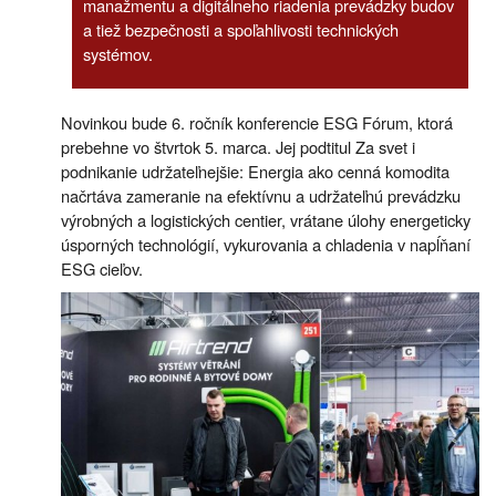
manažmentu a digitálneho riadenia prevádzky budov
a tiež bezpečnosti a spoľahlivosti technických
systémov.
Novinkou bude 6. ročník konferencie ESG Fórum, ktorá
prebehne vo štvrtok 5. marca. Jej podtitul Za svet i
podnikanie udržateľnejšie: Energia ako cenná komodita
načrtáva zameranie na efektívnu a udržateľnú prevádzku
výrobných a logistických centier, vrátane úlohy energeticky
úsporných technológií, vykurovania a chladenia v napĺňaní
ESG cieľov.