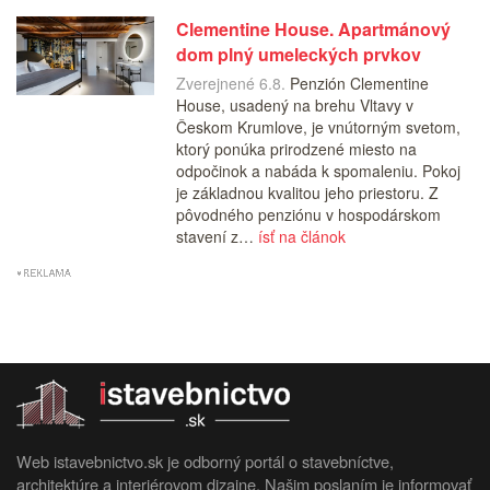
Clementine House. Apartmánový
dom plný umeleckých prvkov
Zverejnené 6.8.
Penzión Clementine
House, usadený na brehu Vltavy v
Českom Krumlove, je vnútorným svetom,
ktorý ponúka prirodzené miesto na
odpočinok a nabáda k spomaleniu. Pokoj
je základnou kvalitou jeho priestoru. Z
pôvodného penziónu v hospodárskom
stavení z…
ísť na článok
Web istavebnictvo.sk je odborný portál o stavebníctve,
architektúre a interiérovom dizajne. Našim poslaním je informovať