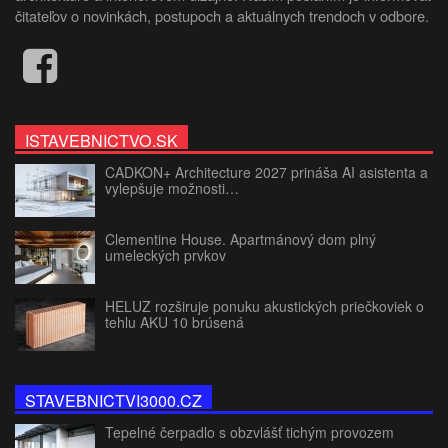
čitateľov o novinkách, postupoch a aktuálnych trendoch v odbore.
ISTAVEBNICTVO.SK
CADKON+ Architecture 2027 prináša AI asistenta a
vylepšuje možnosti…
Clementine House. Apartmánový dom plný
umeleckých prvkov
HELUZ rozširuje ponuku akustických priečkoviek o
tehlu AKU 10 brúsená
STAVEBNICTVI3000.CZ
Tepelné čerpadlo s obzvlášť tichým provozem