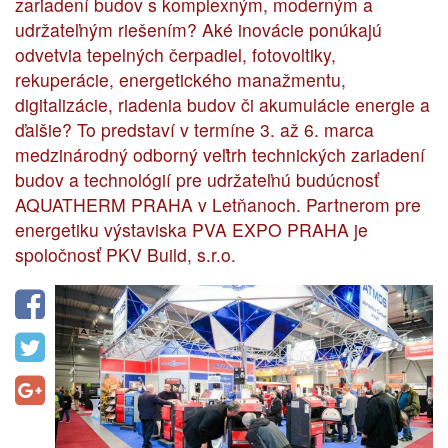
zariadení budov s komplexným, moderným a
udržateľným riešením? Aké inovácie ponúkajú
odvetvia tepelných čerpadiel, fotovoltiky,
rekuperácie, energetického manažmentu,
digitalizácie, riadenia budov či akumulácie energie a
ďalšie? To predstaví v termíne 3. až 6. marca
medzinárodný odborný veľtrh technických zariadení
budov a technológií pre udržateľnú budúcnosť
AQUATHERM PRAHA v Letňanoch. Partnerom pre
energetiku výstaviska PVA EXPO PRAHA je
spoločnosť PKV Build, s.r.o.