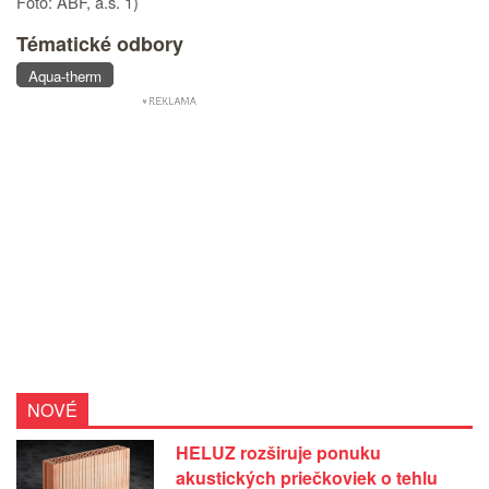
Foto: ABF, a.s. 1)
Tématické odbory
Aqua-therm
NOVÉ
HELUZ rozširuje ponuku
akustických priečkoviek o tehlu