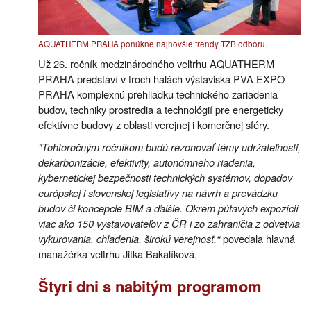
AQUATHERM PRAHA ponúkne najnovšie trendy TZB odboru.
Už 26. ročník medzinárodného veľtrhu AQUATHERM
PRAHA predstaví v troch halách výstaviska PVA EXPO
PRAHA komplexnú prehliadku technického zariadenia
budov, techniky prostredia a technológií pre energeticky
efektívne budovy z oblasti verejnej i komerčnej sféry.
"Tohtoročným ročníkom budú rezonovať témy udržateľnosti,
dekarbonizácie, efektivity, autonómneho riadenia,
kybernetickej bezpečnosti technických systémov, dopadov
európskej i slovenskej legislatívy na návrh a prevádzku
budov či koncepcie BIM a ďalšie. Okrem pútavých expozícií
viac ako 150 vystavovateľov z ČR i zo zahraničia z odvetvia
vykurovania, chladenia, širokú verejnosť,“
povedala hlavná
manažérka veľtrhu Jitka Bakalíková.
Štyri dni s nabitým programom