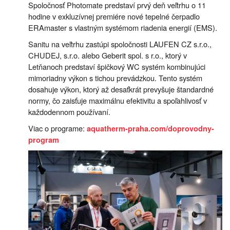
Spoločnosť Photomate predstaví prvý deň veľtrhu o 11
hodine v exkluzívnej premiére nové tepelné čerpadlo
ERAmaster s vlastným systémom riadenia energií (EMS).
Sanitu na veľtrhu zastúpi spoločnosti LAUFEN CZ s.r.o.,
CHUDEJ, s.r.o. alebo Geberit spol. s r.o., ktorý v
Letňanoch predstaví špičkový WC systém kombinujúci
mimoriadny výkon s tichou prevádzkou. Tento systém
dosahuje výkon, ktorý až desaťkrát prevyšuje štandardné
normy, čo zaisťuje maximálnu efektivitu a spoľahlivosť v
každodennom používaní.
Viac o programe:
aquatherm-praha.com/doprovodny-
program