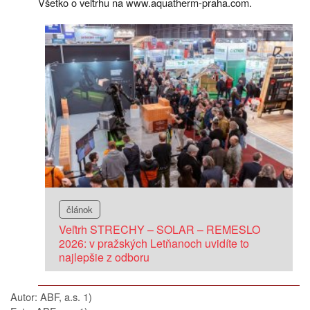
Všetko o veľtrhu na www.aquatherm-praha.com.
článok
Veľtrh STRECHY – SOLAR – REMESLO
2026: v pražských Letňanoch uvidíte to
najlepšie z odboru
Autor: ABF, a.s. 1)