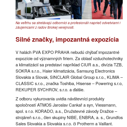
Na veľtrhu sa stretávajú odborníci a profesionáli naprieč odvetviami i
záujemcami z radov širokej verejnosti.
Silné značky, impozantná expozícia
V halách PVA EXPO PRAHA nebudú chýbať impozantné
expozície od významných firiem. Za oblasť vzduchotechniky
a klimatizácií sa predstaví napríklad CIUR a.s., divízia TZB,
SOKRA s.r.o., Haier klimatizácia, Samsung Electronics
Slovakia a Slovak, SINCLAIR Global Group s.r.o., KLIMA –
CLASSIC s.r.o., značka Toshiba, Hisense – Powering s.r.o,
REKUPER SYCHROV, s.r.o. a ďalšie.
Z odboru vykurovania uvidia návštevníci produkty
spoločností ATMOS Jaroslav Cankař a syn, Viessmann,
spol. s r.o. KORADO, a.s., Družstevné závody Dražice –
strojáreň s.r.o., člen skupiny NIBE, ENBRA, a. s., Grundfos
Sales Slovakia a Slovakia s.r.o. či Protherm a Vaillant.