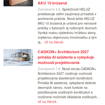
AKU 10 brúsená
Zverejnené 4.8.
Spoločnosť HELUZ
predstavuje veľmi zaujímavý prírastok v
sortimente priečok. Nová tehla HELUZ
AKU 10 brúsená je určená pre nenosné
priečky v bytových aj rodinných domoch.
Vyniká malou výslednou hrúbkou steny,
zvýšenou objemovou hmotnosťou a tým
aj…
ísť na článok
CADKON+ Architecture 2027
prináša AI asistenta a vylepšuje
možnosti projektovania
Zverejnené 7.8.
Nová verzia CADKON+
Architecture 2027 rozširuje možnosti
projektovania stavebných konštrukcií.
Prináša AI asistenta, vylepšené delenie
okenných rámov, nové funkcie na
položkovanie oceľových konštrukcií a
rozšírené možnosti vkladania oceľových…
ísť na článok