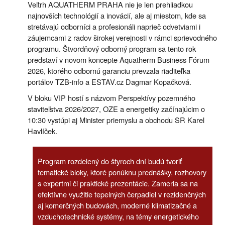
Veľtrh AQUATHERM PRAHA nie je len prehliadkou
najnovších technológií a inovácií, ale aj miestom, kde sa
stretávajú odborníci a profesionáli naprieč odvetviami i
záujemcami z radov širokej verejnosti v rámci sprievodného
programu. Štvordňový odborný program sa tento rok
predstaví v novom koncepte Aquatherm Business Fórum
2026, ktorého odbornú garanciu prevzala riaditeľka
portálov TZB-info a ESTAV.cz Dagmar Kopačková.
V bloku VIP hostí s názvom Perspektívy pozemného
staviteľstva 2026/2027, OZE a energetiky začínajúcim o
10:30 vystúpi aj Minister priemyslu a obchodu SR Karel
Havlíček.
Program rozdelený do štyroch dní budú tvoriť
tematické bloky, ktoré ponúknu prednášky, rozhovory
s expertmi či praktické prezentácie. Zameria sa na
efektívne využitie tepelných čerpadiel v rezidenčných
aj komerčných budovách, moderné klimatizačné a
vzduchotechnické systémy, na témy energetického