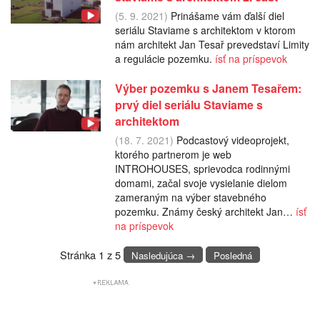
(5. 9. 2021)
Prinášame vám ďalší diel
seriálu Staviame s architektom v ktorom
nám architekt Jan Tesař prevedstaví Limity
a regulácie pozemku.
ísť na príspevok
Výber pozemku s Janem Tesařem:
prvý diel seriálu Staviame s
architektom
(18. 7. 2021)
Podcastový videoprojekt,
ktorého partnerom je web
INTROHOUSES, sprievodca rodinnými
domami, začal svoje vysielanie dielom
zameraným na výber stavebného
pozemku. Známy český architekt Jan…
ísť
na príspevok
Stránka 1 z 5
Nasledujúca →
Posledná