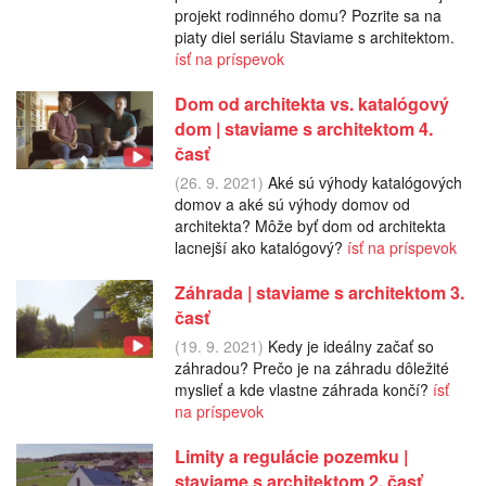
projekt rodinného domu? Pozrite sa na
piaty diel seriálu Staviame s architektom.
ísť na príspevok
Dom od architekta vs. katalógový
dom | staviame s architektom 4.
časť
(26. 9. 2021)
Aké sú výhody katalógových
domov a aké sú výhody domov od
architekta? Môže byť dom od architekta
lacnejší ako katalógový?
ísť na príspevok
Záhrada | staviame s architektom 3.
časť
(19. 9. 2021)
Kedy je ideálny začať so
záhradou? Prečo je na záhradu dôležité
myslieť a kde vlastne záhrada končí?
ísť
na príspevok
Limity a regulácie pozemku |
staviame s architektom 2. časť