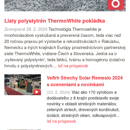
Liaty polystytrén ThermoWhite pokládka
Zverejnené 28. 2. 2024
Technológia Thermowhite je
mnohonásobne vyskúšaná a preverená časom, teda viac než
20 ročnou praxou pri výstavbe a rekonštrukciách v Rakúsku,
Nemecku a iných krajinách Európy prostredníctvom partnerskej
siete ThermoWhite, vrátane Čiech a Slovenska. Jedná sa o
‚vylievaný polystyrén‘, teda ľahkú, tvárnu a homogénnu izolačnú
hmotu z polystyrénových…
ísť na príspevok
Veľtrh Strechy Solar Remeslo 2024
s oceneniami a novinkami
(23. 2. 2024)
Viac ako 170 výrobcov a
dodávateľov z 8 krajín predstavilo svoje
novinky v oblasti strešných materiálov,
zelených striech, drevených konštrukcii,
izolácii, strešných okien, odkvapových…
ísť na príspevok