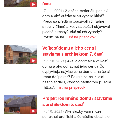
časť
(7. 11. 2021)
Z akého materiálu postaviť
dom a aké otázky si pri výbere klásť?
Prečo sa predtým používali výhradne
strechy šikmé a kedy sa začali objavovať
ploché strechy? Aké sú ich výhody?
Pozrite sa na…
ísť na príspevok
Veľkosť domu a jeho cena |
staviame s architektom 7. časť
(17. 10. 2021)
Aká je optimálna veľkosť
domu a ako odhadnúť jeho cenu? Čo
ovplyvňuje najviac cenu domu a na čo si
treba dať pozor? Pozrite sa na 7. diel
nášho seriálu, ktorého partnerom je Xella
(https:/…
ísť na príspevok
Projekt rodinného domu / staviame
s architektom 5. časť
(4. 10. 2021)
Aké služby vám môže
ponúknuť architekt a čo všetko obsahuje