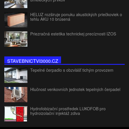
HELUZ rozširuje ponuku akustických priečkoviek o
tehlu AKU 10 brúsená
Priezračná estetika technickej precíznosti IZOS
STAVEBNICTVI3000.CZ
Tepelné čerpadlo s obzvlášť tichým provozem
Hlučnost venkovních jednotek tepelných čerpadel
Hydrofobizační prostředek LUKOFOB pro
hydroizolační injektáž zdiva