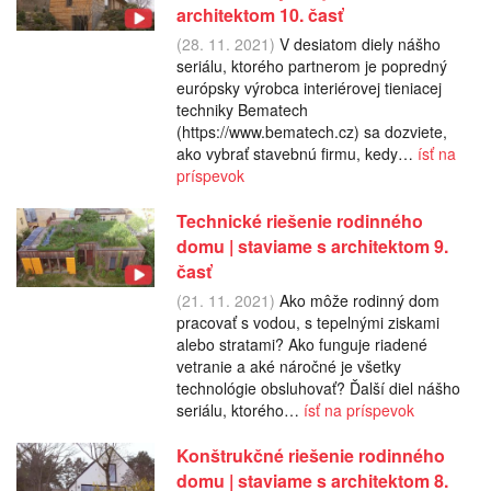
architektom 10. časť
(28. 11. 2021)
V desiatom diely nášho
seriálu, ktorého partnerom je popredný
európsky výrobca interiérovej tieniacej
techniky Bematech
(https://www.bematech.cz) sa dozviete,
ako vybrať stavebnú firmu, kedy…
ísť na
príspevok
Technické riešenie rodinného
domu | staviame s architektom 9.
časť
(21. 11. 2021)
Ako môže rodinný dom
pracovať s vodou, s tepelnými ziskami
alebo stratami? Ako funguje riadené
vetranie a aké náročné je všetky
technológie obsluhovať? Ďalší diel nášho
seriálu, ktorého…
ísť na príspevok
Konštrukčné riešenie rodinného
domu | staviame s architektom 8.