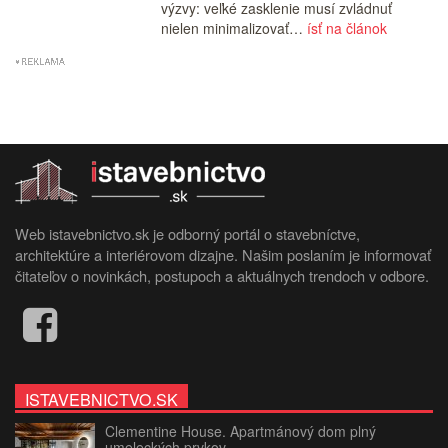
výzvy: veľké zasklenie musí zvládnuť
nielen minimalizovať…
ísť na článok
Web istavebnictvo.sk je odborný portál o stavebníctve,
architektúre a interiérovom dizajne. Našim poslaním je informovať
čitateľov o novinkách, postupoch a aktuálnych trendoch v odbore.
ISTAVEBNICTVO.SK
Clementine House. Apartmánový dom plný
umeleckých prvkov