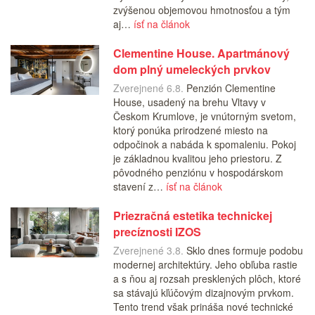
zvýšenou objemovou hmotnosťou a tým
aj…
ísť na článok
Clementine House. Apartmánový
dom plný umeleckých prvkov
Zverejnené 6.8.
Penzión Clementine
House, usadený na brehu Vltavy v
Českom Krumlove, je vnútorným svetom,
ktorý ponúka prirodzené miesto na
odpočinok a nabáda k spomaleniu. Pokoj
je základnou kvalitou jeho priestoru. Z
pôvodného penziónu v hospodárskom
stavení z…
ísť na článok
Priezračná estetika technickej
precíznosti IZOS
Zverejnené 3.8.
Sklo dnes formuje podobu
modernej architektúry. Jeho obľuba rastie
a s ňou aj rozsah presklených plôch, ktoré
sa stávajú kľúčovým dizajnovým prvkom.
Tento trend však prináša nové technické