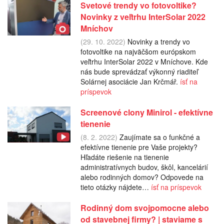
Svetové trendy vo fotovoltike?
Novinky z veľtrhu InterSolar 2022
Mníchov
(29. 10. 2022)
Novinky a trendy vo
fotovoltike na najväčšom európskom
veľtrhu InterSolar 2022 v Mníchove. Kde
nás bude sprevádzať výkonný riaditeľ
Solárnej asociácie Jan Krčmář.
ísť na
príspevok
Screenové clony Minirol - efektívne
tienenie
(8. 2. 2022)
Zaujímate sa o funkčné a
efektívne tienenie pre Vaše projekty?
Hľadáte riešenie na tienenie
administratívnych budov, škôl, kancelárií
alebo rodinných domov? Odpovede na
tieto otázky nájdete…
ísť na príspevok
Rodinný dom svojpomocne alebo
od stavebnej firmy? | staviame s