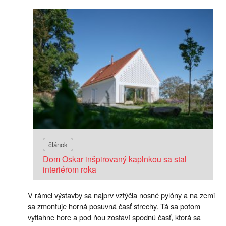
článok
Dom Oskar inšpirovaný kaplnkou sa stal
interiérom roka
V rámci výstavby sa najprv vztýčia nosné pylóny a na zemi
sa zmontuje horná posuvná časť strechy. Tá sa potom
vytiahne hore a pod ňou zostaví spodnú časť, ktorá sa