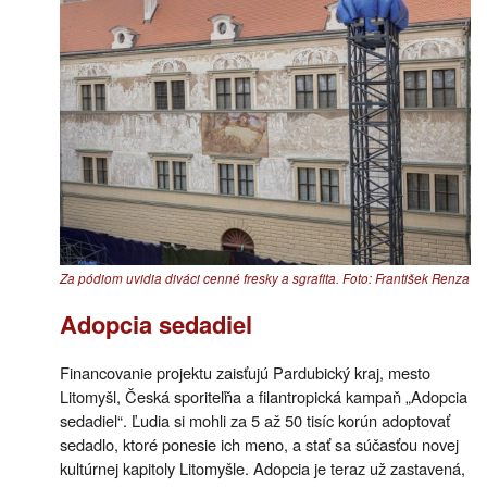
Za pódiom uvidia diváci cenné fresky a sgrafita. Foto: František Renza
Adopcia sedadiel
Financovanie projektu zaisťujú Pardubický kraj, mesto
Litomyšl, Česká sporiteľňa a filantropická kampaň „Adopcia
sedadiel“. Ľudia si mohli za 5 až 50 tisíc korún adoptovať
sedadlo, ktoré ponesie ich meno, a stať sa súčasťou novej
kultúrnej kapitoly Litomyšle. Adopcia je teraz už zastavená,