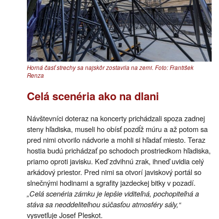
Horná časť strechy sa najskôr zostavila na zemi. Foto: František
Renza
Celá scenéria ako na dlani
Návštevníci doteraz na koncerty prichádzali spoza zadnej
steny hľadiska, museli ho obísť pozdĺž múru a až potom sa
pred nimi otvorilo nádvorie a mohli si hľadať miesto. Teraz
hostia budú prichádzať po schodoch prostriedkom hľadiska,
priamo oproti javisku. Keď zdvihnú zrak, ihneď uvidia celý
arkádový priestor. Pred nimi sa otvorí javiskový portál so
slnečnými hodinami a sgrafity jazdeckej bitky v pozadí.
„Celá scenéria zámku je lepšie viditeľná, pochopiteľná a
stáva sa neoddeliteľnou súčasťou atmosféry sály,“
vysvetľuje Josef Pleskot.