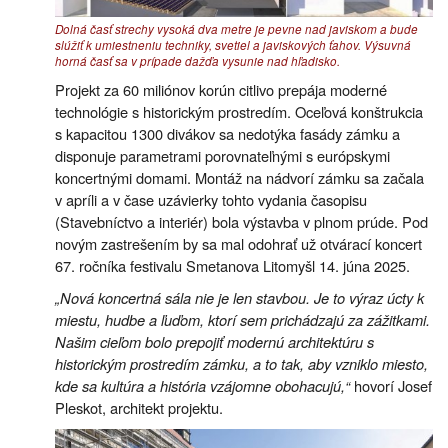
Dolná časť strechy vysoká dva metre je pevne nad javiskom a bude
slúžiť k umiestneniu techniky, svetiel a javiskových ťahov. Výsuvná
horná časť sa v prípade dažďa vysunie nad hľadisko.
Projekt za 60 miliónov korún citlivo prepája moderné
technológie s historickým prostredím. Oceľová konštrukcia
s kapacitou 1300 divákov sa nedotýka fasády zámku a
disponuje parametrami porovnateľnými s európskymi
koncertnými domami. Montáž na nádvorí zámku sa začala
v apríli a v čase uzávierky tohto vydania časopisu
(Stavebníctvo a interiér) bola výstavba v plnom prúde. Pod
novým zastrešením by sa mal odohrať už otvárací koncert
67. ročníka festivalu Smetanova Litomyšl 14. júna 2025.
„Nová koncertná sála nie je len stavbou. Je to výraz úcty k
miestu, hudbe a ľuďom, ktorí sem prichádzajú za zážitkami.
Našim cieľom bolo prepojiť modernú architektúru s
historickým prostredím zámku, a to tak, aby vzniklo miesto,
kde sa kultúra a história vzájomne obohacujú,“
hovorí Josef
Pleskot, architekt projektu.