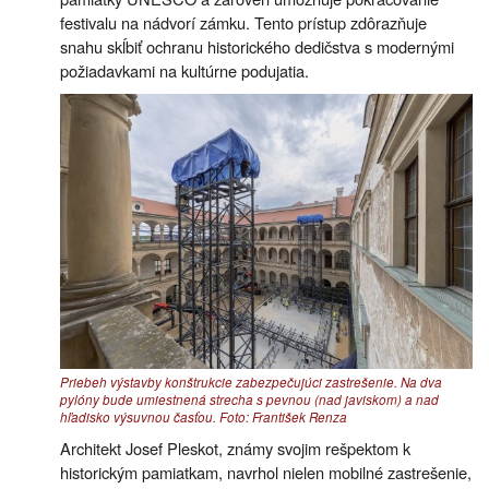
festivalu na nádvorí zámku. Tento prístup zdôrazňuje
snahu skĺbiť ochranu historického dedičstva s modernými
požiadavkami na kultúrne podujatia.
Priebeh výstavby konštrukcie zabezpečujúci zastrešenie. Na dva
pylóny bude umiestnená strecha s pevnou (nad javiskom) a nad
hľadisko výsuvnou časťou. Foto: František Renza
Architekt Josef Pleskot, známy svojim rešpektom k
historickým pamiatkam, navrhol nielen mobilné zastrešenie,