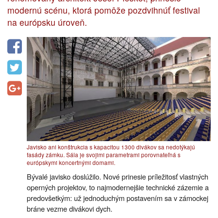
modernú scénu, ktorá pomôže pozdvihnúť festival
na európsku úroveň.
Javisko ani konštrukcia s kapacitou 1300 divákov sa nedotýkajú
fasády zámku. Sála je svojimi parametrami porovnateľná s
európskymi koncertnými domami.
Bývalé javisko doslúžilo. Nové prinesie príležitosť vlastných
operných projektov, to najmodernejšie technické zázemie a
predovšetkým: už jednoduchým postavením sa v zámockej
bráne vezme divákovi dych.