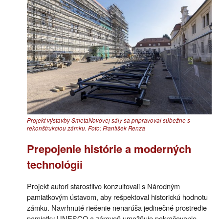
Projekt výstavby SmetaNovovej sály sa pripravoval súbežne s
rekonštrukciou zámku. Foto: František Renza
Prepojenie histórie a moderných
technológii
Projekt autori starostlivo konzultovali s Národným
pamiatkovým ústavom, aby rešpektoval historickú hodnotu
zámku. Navrhnuté riešenie nenarúša jedinečné prostredie
pamiatky UNESCO a zároveň umožňuje pokračovanie