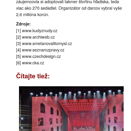
záujemcovia si adoptovali takmer štvrtinu hľadiska, teda
viac ako 270 sedadiel. Organizátor od darcov vybral vyše
2,6 milióna korún.
Zdroje:
[1] www.kudyznudy.cz
[2] www.archiweb.cz
[3] www.smetanovalitomysl.cz
[4] www.seznamzpravy.cz
[5] www.czechdesign.cz
[6] www.cka.cz
Čítajte tiež: