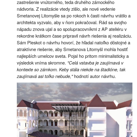
zastrešenie vnútorného, teda druhého zámockého
nádvoria. Z realizácie vtedy zišlo, ale nové vedenie
Smetanovej Litomyšle sa po rokoch k časti návrhu vrátilo a
architekta vyzvalo, aby v ňom pokračoval. Rád sa svojho
nápadu znova ujal a so spolupracovníkmi z AP ateliéru v
rekordne krátkom čase pripravil návrh riešenia aj realizáciu.
Sám Pleskot o návrhu hovorí, že hľadal natoľko dôstojné a
atraktívne riešenie, aby Smetanova Litomyšl mohla hostiť
najlepších umelcov sveta. Pojal ho pritom minimalisticky a
výsledok vníma skromne.
"Celá vstavba je zaujímavá v
kontexte so zámkom. Keby stála niekde na štadióne, tak
zaujímavá asi toľko nebude,"
hodnotí autor návrhu.