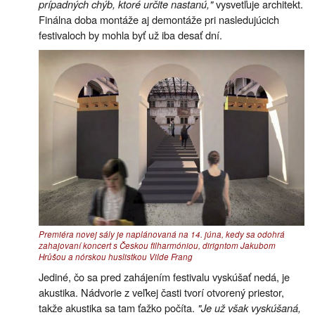
prípadných chýb, ktoré určite nastanú,"
vysvetľuje architekt.
Finálna doba montáže aj demontáže pri nasledujúcich
festivaloch by mohla byť už iba desať dní.
Premiéra novej sály je naplánovaná na 14. júna, kedy sa odohrá
zahajovaní koncert s Českou filharmóniou, dirigntom Jakubom
Hrůšou a nórskou huslistkou Vilde Frang
Jediné, čo sa pred zahájením festivalu vyskúšať nedá, je
akustika. Nádvorie z veľkej časti tvorí otvorený priestor,
takže akustika sa tam ťažko počíta.
"Je už však vyskúšaná,