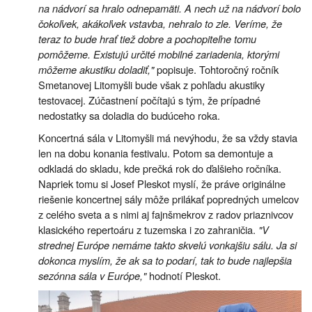
na nádvorí sa hralo odnepamäti. A nech už na nádvorí bolo
čokoľvek, akákoľvek vstavba, nehralo to zle. Veríme, že
teraz to bude hrať tiež dobre a pochopiteľne tomu
pomôžeme. Existujú určité mobilné zariadenia, ktorými
môžeme akustiku doladiť,"
popisuje. Tohtoročný ročník
Smetanovej Litomyšli bude však z pohľadu akustiky
testovacej. Zúčastnení počítajú s tým, že prípadné
nedostatky sa doladia do budúceho roka.
Koncertná sála v Litomyšli má nevýhodu, že sa vždy stavia
len na dobu konania festivalu. Potom sa demontuje a
odkladá do skladu, kde prečká rok do ďalšieho ročníka.
Napriek tomu si Josef Pleskot myslí, že práve originálne
riešenie koncertnej sály môže prilákať popredných umelcov
z celého sveta a s nimi aj fajnšmekrov z radov priaznivcov
klasického repertoáru z tuzemska i zo zahraničia.
"V
strednej Európe nemáme takto skvelú vonkajšiu sálu. Ja si
dokonca myslím, že ak sa to podarí, tak to bude najlepšia
sezónna sála v Európe,"
hodnotí Pleskot.