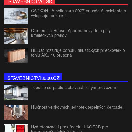
ISTAVEBNICTVO.SK
CADKON+ Architecture 2027 prináša AI asistenta a
vylepšuje možnosti…
Clementine House. Apartmánový dom plný
umeleckých prvkov
HELUZ rozširuje ponuku akustických priečkoviek o
tehlu AKU 10 brúsená
STAVEBNICTVI3000.CZ
Tepelné čerpadlo s obzvlášť tichým provozem
Hlučnost venkovních jednotek tepelných čerpadel
Hydrofobizační prostředek LUKOFOB pro
hydroizolační injektáž zdiva