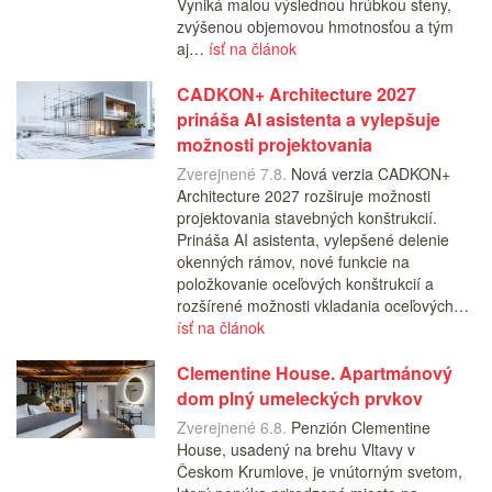
Vyniká malou výslednou hrúbkou steny,
zvýšenou objemovou hmotnosťou a tým
aj…
ísť na článok
CADKON+ Architecture 2027
prináša AI asistenta a vylepšuje
možnosti projektovania
Zverejnené 7.8.
Nová verzia CADKON+
Architecture 2027 rozširuje možnosti
projektovania stavebných konštrukcií.
Prináša AI asistenta, vylepšené delenie
okenných rámov, nové funkcie na
položkovanie oceľových konštrukcií a
rozšírené možnosti vkladania oceľových…
ísť na článok
Clementine House. Apartmánový
dom plný umeleckých prvkov
Zverejnené 6.8.
Penzión Clementine
House, usadený na brehu Vltavy v
Českom Krumlove, je vnútorným svetom,