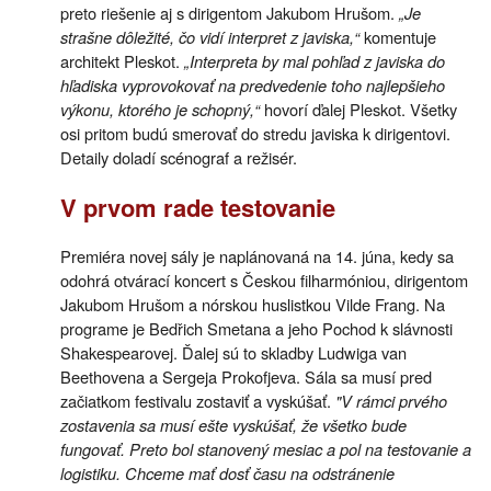
preto riešenie aj s dirigentom Jakubom Hrušom.
„Je
strašne dôležité, čo vidí interpret z javiska,“
komentuje
architekt Pleskot.
„Interpreta by mal pohľad z javiska do
hľadiska vyprovokovať na predvedenie toho najlepšieho
výkonu, ktorého je schopný,“
hovorí ďalej Pleskot. Všetky
osi pritom budú smerovať do stredu javiska k dirigentovi.
Detaily doladí scénograf a režisér.
V prvom rade testovanie
Premiéra novej sály je naplánovaná na 14. júna, kedy sa
odohrá otvárací koncert s Českou filharmóniou, dirigentom
Jakubom Hrušom a nórskou huslistkou Vilde Frang. Na
programe je Bedřich Smetana a jeho Pochod k slávnosti
Shakespearovej. Ďalej sú to skladby Ludwiga van
Beethovena a Sergeja Prokofjeva. Sála sa musí pred
začiatkom festivalu zostaviť a vyskúšať.
"V rámci prvého
zostavenia sa musí ešte vyskúšať, že všetko bude
fungovať. Preto bol stanovený mesiac a pol na testovanie a
logistiku. Chceme mať dosť času na odstránenie