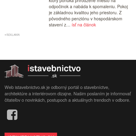
ktorý ponúka prirodzené miesto na
odpočinok a nabáda k spomaleniu. Pokoj
je základnou kvalitou jeho priestoru. Z
pôvodného penziónu v hospodárskom
stavení z…
ísť na článok
Web istavebnictvo.sk je odborný portál o stavebníctve,
architektúre a interiérovom dizajne. Našim poslaním je informovať
čitateľov o novinkách, postupoch a aktuálnych trendoch v odbore.