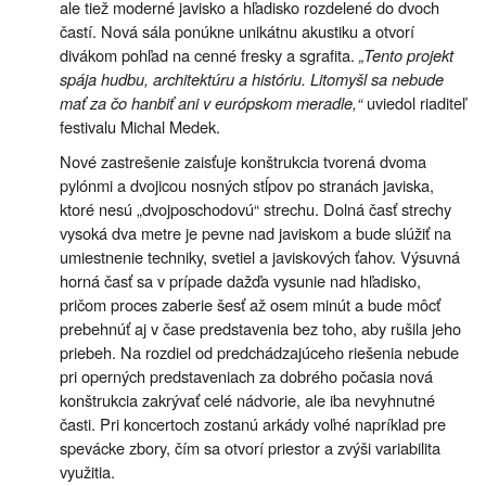
ale tiež moderné javisko a hľadisko rozdelené do dvoch
častí. Nová sála ponúkne unikátnu akustiku a otvorí
divákom pohľad na cenné fresky a sgrafita.
„Tento projekt
spája hudbu, architektúru a históriu. Litomyšl sa nebude
mať za čo hanbiť ani v európskom meradle,“
uviedol riaditeľ
festivalu Michal Medek.
Nové zastrešenie zaisťuje konštrukcia tvorená dvoma
pylónmi a dvojicou nosných stĺpov po stranách javiska,
ktoré nesú „dvojposchodovú“ strechu. Dolná časť strechy
vysoká dva metre je pevne nad javiskom a bude slúžiť na
umiestnenie techniky, svetiel a javiskových ťahov. Výsuvná
horná časť sa v prípade dažďa vysunie nad hľadisko,
pričom proces zaberie šesť až osem minút a bude môcť
prebehnúť aj v čase predstavenia bez toho, aby rušila jeho
priebeh. Na rozdiel od predchádzajúceho riešenia nebude
pri operných predstaveniach za dobrého počasia nová
konštrukcia zakrývať celé nádvorie, ale iba nevyhnutné
časti. Pri koncertoch zostanú arkády voľné napríklad pre
spevácke zbory, čím sa otvorí priestor a zvýši variabilita
využitia.