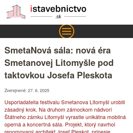
SmetaNová sála: nová éra
Smetanovej Litomyšle pod
taktovkou Josefa Pleskota
Zverejnené: 27. 6. 2025
Usporiadatelia festivalu Smetanova Litomyšl urobili
zásadný krok. Na druhom zámockom nádvorí
Štátneho zámku Litomyšl vyrastie unikátna mobilná
operná a koncertná sála. Projekt, ktorý navrhol
renomovaný architekt Josef Pleskot, prinesie