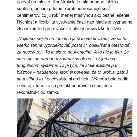
upevní na miesto. Konštrukcia je mimoriadne ľahká a
subtílna, pričom priemer rúrok nepresahuje šesť
centimetrov, čo ju robí menej masívnou ako bežné lešenie.
Rýchlosť a flexibilita vysúvania časti nad hľadisko významne
zlepší komfort pre divákov a uľahčí prevádzku festivalu.
„Najkurióznejšie na tom je a ja si to veľmi vážim, že sa to
všetko stihne vyprojektovať, postaviť, odskúšať a otestovať
za necelý rok. To je skoro neuveriteľné. A to nie je tým, že
sme možno národom koumákov alebo že žijeme vo
fungujúcom systéme. To je tým, že stále existuje pár
bláznov – nadšencov, ktorí si povedia, že to urobia, zatnú
sa a stihnú to,"
pochvaľuje si architekt. Výhoda bola podľa
neho aj v tom, že sa projekt pripravuje súbežne s
rekonštrukciou zámku.