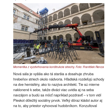
Momentka z vyzdvihovania konštrukcie strechy. Foto: František Renza
Nová sála je vyššia ako tá staršia a dosahuje zhruba
hrebeňov striech okolo nádvoria. Hľadiská rozdeľujú schody
na dve hemisféry, ako to nazýva architekt. Tie sú mierne
naklonené k sebe, takže diváci viac uvidia aj na seba
navzájom a budú sa môcť napríklad pozdraviť – v tom vidí
Pleskot dôležitý sociálny prvok. Veľký dôraz kládol autor aj
na to, aby priestor vyhovoval hudobníkom. Konzultoval