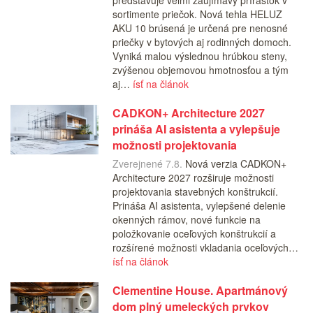
predstavuje veľmi zaujímavý prírastok v
sortimente priečok. Nová tehla HELUZ
AKU 10 brúsená je určená pre nenosné
priečky v bytových aj rodinných domoch.
Vyniká malou výslednou hrúbkou steny,
zvýšenou objemovou hmotnosťou a tým
aj…
ísť na článok
CADKON+ Architecture 2027
prináša AI asistenta a vylepšuje
možnosti projektovania
Zverejnené 7.8.
Nová verzia CADKON+
Architecture 2027 rozširuje možnosti
projektovania stavebných konštrukcií.
Prináša AI asistenta, vylepšené delenie
okenných rámov, nové funkcie na
položkovanie oceľových konštrukcií a
rozšírené možnosti vkladania oceľových…
ísť na článok
Clementine House. Apartmánový
dom plný umeleckých prvkov