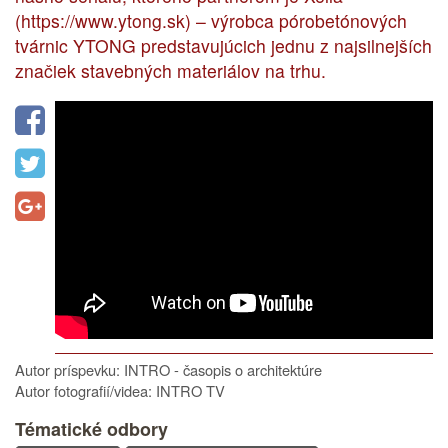
(https://www.ytong.sk) – výrobca pórobetónových
tvárnic YTONG predstavujúcich jednu z najsilnejších
značiek stavebných materiálov na trhu.
Autor príspevku: INTRO - časopis o architektúre
Autor fotografií/videa: INTRO TV
Tématické odbory