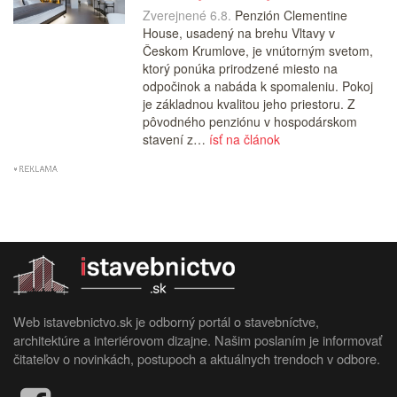
Zverejnené 6.8.
Penzión Clementine
House, usadený na brehu Vltavy v
Českom Krumlove, je vnútorným svetom,
ktorý ponúka prirodzené miesto na
odpočinok a nabáda k spomaleniu. Pokoj
je základnou kvalitou jeho priestoru. Z
pôvodného penziónu v hospodárskom
stavení z…
ísť na článok
Web istavebnictvo.sk je odborný portál o stavebníctve,
architektúre a interiérovom dizajne. Našim poslaním je informovať
čitateľov o novinkách, postupoch a aktuálnych trendoch v odbore.