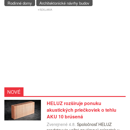
Rodinné domy
Architektonické návrhy budov
NOVÉ
HELUZ rozširuje ponuku
akustických priečkoviek o tehlu
AKU 10 brúsená
Zverejnené 4.8.
Spoločnosť HELUZ