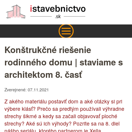
Konštrukčné riešenie
rodinného domu | staviame s
architektom 8. časť
Zverejnené: 07.11.2021
Z akého materiálu postaviť dom a aké otázky si pri
výbere klásť? Prečo sa predtým používali výhradne
strechy šikmé a kedy sa začali objavovať ploché
strechy? Aké sú ich výhody? Pozrite sa na 8. diel
nášho seriálu, ktorého partnerom je Xella