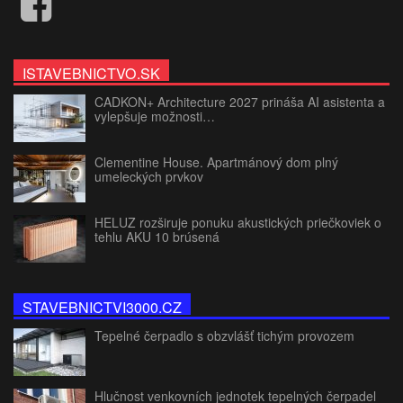
ISTAVEBNICTVO.SK
CADKON+ Architecture 2027 prináša AI asistenta a
vylepšuje možnosti…
Clementine House. Apartmánový dom plný
umeleckých prvkov
HELUZ rozširuje ponuku akustických priečkoviek o
tehlu AKU 10 brúsená
STAVEBNICTVI3000.CZ
Tepelné čerpadlo s obzvlášť tichým provozem
Hlučnost venkovních jednotek tepelných čerpadel