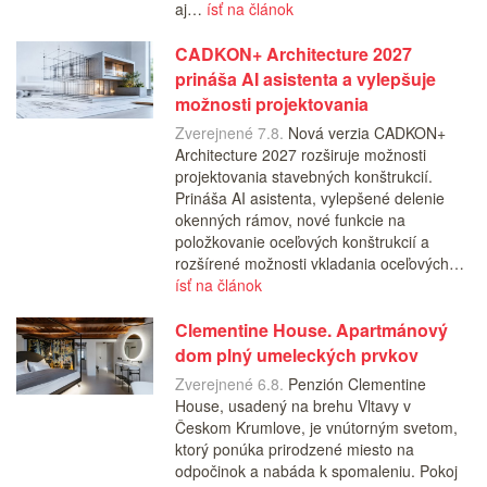
aj…
ísť na článok
CADKON+ Architecture 2027
prináša AI asistenta a vylepšuje
možnosti projektovania
Zverejnené 7.8.
Nová verzia CADKON+
Architecture 2027 rozširuje možnosti
projektovania stavebných konštrukcií.
Prináša AI asistenta, vylepšené delenie
okenných rámov, nové funkcie na
položkovanie oceľových konštrukcií a
rozšírené možnosti vkladania oceľových…
ísť na článok
Clementine House. Apartmánový
dom plný umeleckých prvkov
Zverejnené 6.8.
Penzión Clementine
House, usadený na brehu Vltavy v
Českom Krumlove, je vnútorným svetom,
ktorý ponúka prirodzené miesto na
odpočinok a nabáda k spomaleniu. Pokoj