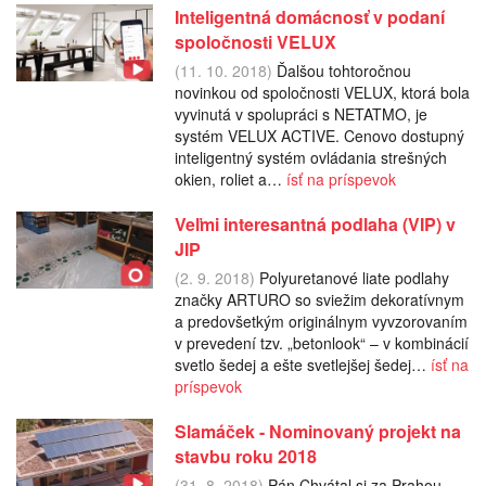
Inteligentná domácnosť v podaní
spoločnosti VELUX
(11. 10. 2018)
Ďalšou tohtoročnou
novinkou od spoločnosti VELUX, ktorá bola
vyvinutá v spolupráci s NETATMO, je
systém VELUX ACTIVE. Cenovo dostupný
inteligentný systém ovládania strešných
okien, roliet a…
ísť na príspevok
Veľmi interesantná podlaha (VIP) v
JIP
(2. 9. 2018)
Polyuretanové liate podlahy
značky ARTURO so sviežim dekoratívnym
a predovšetkým originálnym vyvzorovaním
v prevedení tzv. „betonlook“ – v kombinácií
svetlo šedej a ešte svetlejšej šedej…
ísť na
príspevok
Slamáček - Nominovaný projekt na
stavbu roku 2018
(31. 8. 2018)
Pán Chvátal si za Prahou