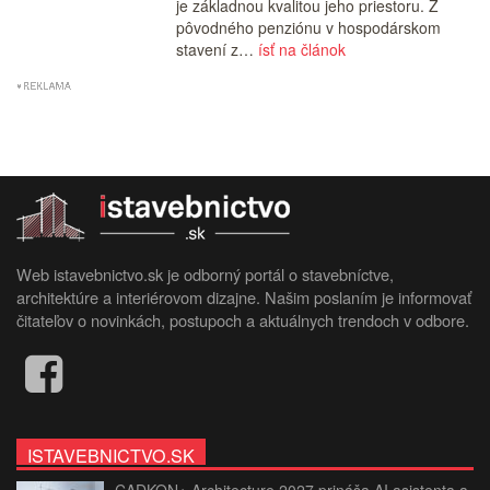
je základnou kvalitou jeho priestoru. Z
pôvodného penziónu v hospodárskom
stavení z…
ísť na článok
Web istavebnictvo.sk je odborný portál o stavebníctve,
architektúre a interiérovom dizajne. Našim poslaním je informovať
čitateľov o novinkách, postupoch a aktuálnych trendoch v odbore.
ISTAVEBNICTVO.SK