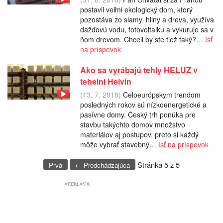
postavil veľmi ekologický dom, ktorý
pozostáva zo slamy, hliny a dreva, využíva
dažďovú vodu, fotovoltaiku a vykuruje sa v
ňom drevom. Chceli by ste tiež taký?…
ísť
na príspevok
Ako sa vyrábajú tehly HELUZ v
tehelni Helvín
(13. 7. 2018)
Celoeurópskym trendom
posledných rokov sú nízkoenergetické a
pasívne domy. Český trh ponúka pre
stavbu takýchto domov množstvo
materiálov aj postupov, preto si každý
môže vybrať stavebný…
ísť na príspevok
Stránka 5 z 5
Prvá
← Predchádzajúca