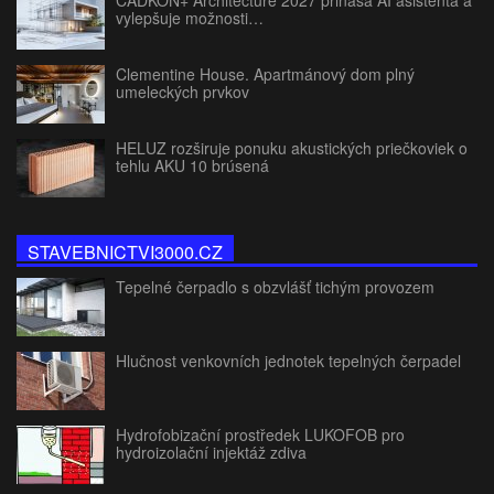
CADKON+ Architecture 2027 prináša AI asistenta a
vylepšuje možnosti…
Clementine House. Apartmánový dom plný
umeleckých prvkov
HELUZ rozširuje ponuku akustických priečkoviek o
tehlu AKU 10 brúsená
STAVEBNICTVI3000.CZ
Tepelné čerpadlo s obzvlášť tichým provozem
Hlučnost venkovních jednotek tepelných čerpadel
Hydrofobizační prostředek LUKOFOB pro
hydroizolační injektáž zdiva