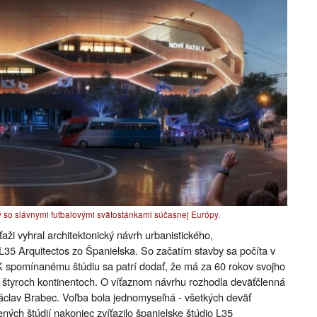
 so slávnymi futbalovými svätostánkami súčasnej Európy.
ži vyhral architektonický návrh urbanistického,
 L35 Arquitectos zo Španielska. So začatím stavby sa počíta v
 spomínanému štúdiu sa patrí dodať, že má za 60 rokov svojho
 v štyroch kontinentoch. O víťaznom návrhu rozhodla deväťčlenná
 Václav Brabec. Voľba bola jednomyseľná - všetkých deväť
sených štúdií nakoniec zvíťazilo španielske štúdio L35