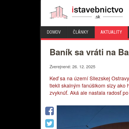
DOMOV
ČLÁNKY
AKTUALITY
Baník sa vráti na Ba
Zverejnené: 26. 12. 2025
Keď sa na území Sliezskej Ostravy
tiekli skalným fanúšikom slzy ako 
zvyknúť. Aká ale nastala radosť p