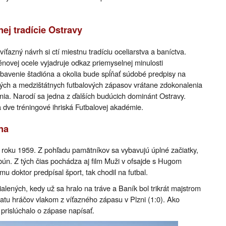
ej tradície Ostravy
azný návrh si ctí miestnu tradíciu oceliarstva a baníctva.
énovej ocele vyjadruje odkaz priemyselnej minulosti
bavenie štadióna a okolia bude spĺňať súdobé predpisy na
ých a medzištátnych futbalových zápasov vrátane zdokonalenia
ia. Narodí sa jedna z ďalších budúcich dominánt Ostravy.
a dve tréningové ihriská Futbalovej akadémie.
na
d roku 1959. Z pohľadu pamätníkov sa vybavujú úplné začiatky,
ibún. Z tých čias pochádza aj film Muži v ofsajde s Hugom
u doktor predpísal šport, tak chodil na futbal.
lených, kedy už sa hralo na tráve a Baník bol trikrát majstrom
ratu hráčov vlakom z víťazného zápasu v Plzni (1:0). Ako
prislúchalo o zápase napísať.