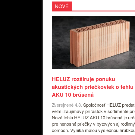
NOVÉ
HELUZ rozširuje ponuku
akustických priečkoviek o tehlu
AKU 10 brúsená
Zverejnené 4.8.
Spoločnosť HELUZ predst
veľmi zaujímavý prírastok v sortimente pr
Nová tehla HELUZ AKU 10 brúsená je ur
pre nenosné priečky v bytových aj rodinn
domoch. Vyniká malou výslednou hrúbko