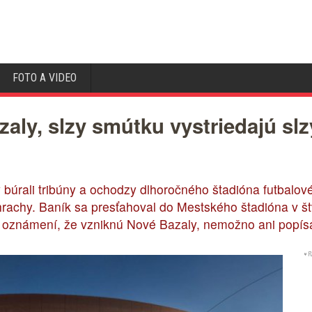
FOTO A VIDEO
zaly, slzy smútku vystriedajú slz
 búrali tribúny a ochodzy dlhoročného štadióna futbalo
hrachy. Baník sa presťahoval do Mestského štadióna v štvr
o oznámení, že vzniknú Nové Bazaly, nemožno ani popísa