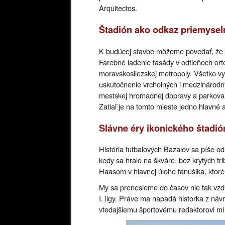
Arquitectos.
Štadión ako odkaz priemyseln
K budúcej stavbe môžeme povedať, že víť
Farebné ladenie fasády v odtieňoch ort
moravskosliezskej metropoly. Všetko vy
uskutočnenie vrcholných i medzinárodn
mestskej hromadnej dopravy a parkovan
Zatiaľ je na tomto mieste jedno hlavné 
Slávne éry ikonického štadió
História futbalových Bazalov sa píše o
kedy sa hralo na škváre, bez krytých tr
Haasom v hlavnej úlohe fanúšika, ktorém
My sa prenesieme do časov nie tak vzdia
I. ligy. Práve ma napadá historka z náv
vtedajšiemu športovému redaktorovi mi 