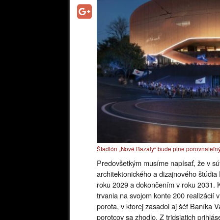
Štadión „Nové Bazaly“ bude plne porovnateľný
Predovšetkým musíme napísať, že v súťa
architektonického a dizajnového štúdia
roku 2029 a dokončením v roku 2031. K
trvania na svojom konte 200 realizácií
porota, v ktorej zasadol aj šéf Baníka
porotcov sa zhodlo. Z tridsiatich prihlá