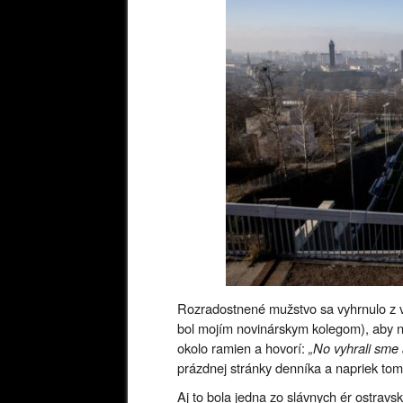
Rozradostnené mužstvo sa vyhrnulo z v
bol mojím novinárskym kolegom), aby na
okolo ramien a hovorí:
„No vyhrali sme 
prázdnej stránky denníka a napriek tomu
Aj to bola jedna zo slávnych ér ostravsk