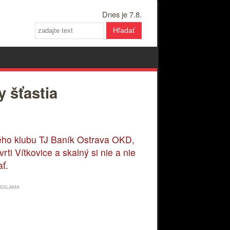
Dnes je 7.8.
Hľadať
y šťastia
vého klubu TJ Baník Ostrava OKD,
ti Vítkovice a skalný si nie a nie
ť.