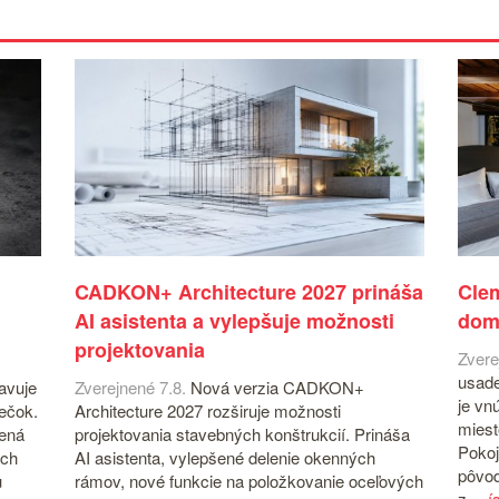
CADKON+ Architecture 2027 prináša
Cle
AI asistenta a vylepšuje možnosti
dom
projektovania
Zvere
usade
avuje
Zverejnené 7.8.
Nová verzia CADKON+
je vn
iečok.
Architecture 2027 rozširuje možnosti
miest
čená
projektovania stavebných konštrukcií. Prináša
Pokoj
ých
AI asistenta, vylepšené delenie okenných
pôvod
u
rámov, nové funkcie na položkovanie oceľových
z…
í