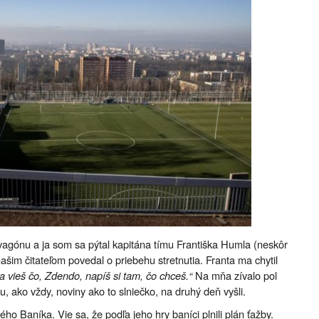
agónu a ja som sa pýtal kapitána tímu Františka Humla (neskôr
šim čitateľom povedal o priebehu stretnutia. Franta ma chytil
a vieš čo, Zdendo, napíš si tam, čo chceš.“
Na mňa zívalo pol
, ako vždy, noviny ako to slniečko, na druhý deň vyšli.
ého Baníka. Vie sa, že podľa jeho hry baníci plnili plán ťažby.