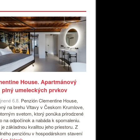
mentine House. Apartmánový
 plný umeleckých prvkov
jnené 6.8.
Penzión Clementine House,
ný na brehu Vltavy v Českom Krumlove,
útorným svetom, ktorý ponúka prirodzené
o na odpočinok a nabáda k spomaleniu.
 je základnou kvalitou jeho priestoru. Z
ného penziónu v hospodárskom stavení
sť na článok