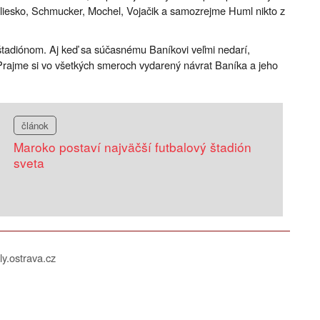
liesko, Schmucker, Mochel, Vojačik a samozrejme Huml nikto z
tadiónom. Aj keď sa súčasnému Baníkovi veľmi nedarí,
 Prajme si vo všetkých smeroch vydarený návrat Baníka a jeho
článok
Maroko postaví najväčší futbalový štadión
sveta
ly.ostrava.cz