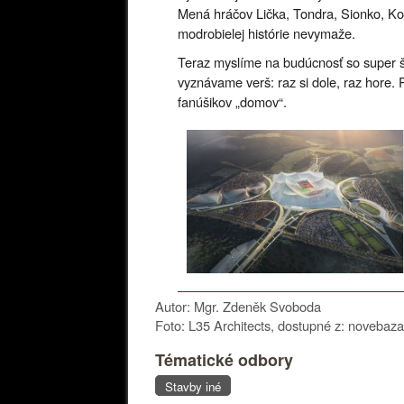
Mená hráčov Lička, Tondra, Sionko, Ko
modrobielej histórie nevymaže.
Teraz myslíme na budúcnosť so super š
vyznávame verš: raz si dole, raz hore.
fanúšikov „domov“.
Autor: Mgr. Zdeněk Svoboda
Foto: L35 Architects, dostupné z: novebaza
Tématické odbory
Stavby iné