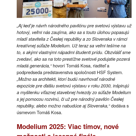
„Aj keď je návrh národného pavilónu pre svetovú výstavu už
hotový, veľmi nás zaujíma, ako sa s touto úlohou popasujú
mladí stavitelia z Českej republiky a zo Slovenska v rámci
kreatívnej súťaže Modelium. Už teraz sa veľmi tešíme na
to, s akými vlastnými nápadmi študenti prídu. Obzvlášť sme
zvedaví, ako sa na toto prestížne svetové podujatie pozerá
mladá generácia,“
hovorí Tomáš Kosa, riaditeľ a
podpredseda predstavenstva spoločnosti HSF System.
„Možno sa architekti, ktorí budú navrhovať národné
expozície pre ďalšiu svetovú výstavu v roku 2030, inšpirujú
a myšlienku víťaznej stavebnej hviezdy zo súťaže Modelium
s jej pomocou rozvinú, či už pre národný pavilón Českej
republiky, alebo možno nabudúce aj Slovenska,“
dodáva s
úsmevom Tomáš Kosa.
Modelium 2025: Viac tímov, nové
možnosti a jesenné finále