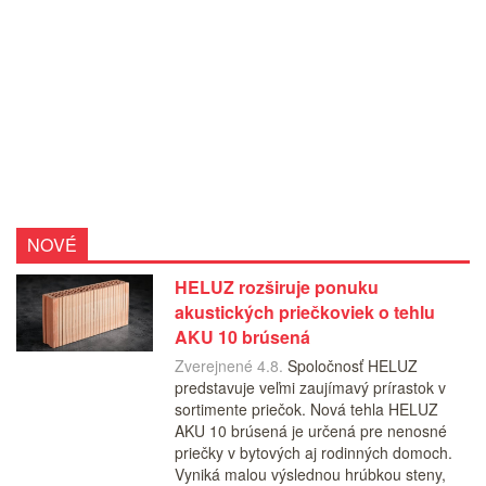
NOVÉ
HELUZ rozširuje ponuku
akustických priečkoviek o tehlu
AKU 10 brúsená
Zverejnené 4.8.
Spoločnosť HELUZ
predstavuje veľmi zaujímavý prírastok v
sortimente priečok. Nová tehla HELUZ
AKU 10 brúsená je určená pre nenosné
priečky v bytových aj rodinných domoch.
Vyniká malou výslednou hrúbkou steny,