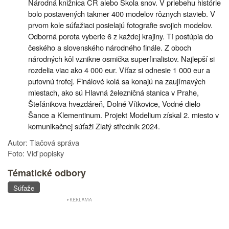
Národná knižnica ČR alebo Škola snov. V priebehu histórie
bolo postavených takmer 400 modelov rôznych stavieb. V
prvom kole súťažiaci posielajú fotografie svojich modelov.
Odborná porota vyberie 6 z každej krajiny. Tí postúpia do
českého a slovenského národného finále. Z oboch
národných kôl vznikne osmička superfinalistov. Najlepší si
rozdelia viac ako 4 000 eur. Víťaz si odnesie 1 000 eur a
putovnú trofej. Finálové kolá sa konajú na zaujímavých
miestach, ako sú Hlavná železničná stanica v Prahe,
Štefánikova hvezdáreň, Dolné Vítkovice, Vodné dielo
Šance a Klementinum. Projekt Modelium získal 2. miesto v
komunikačnej súťaži Zlatý středník 2024.
Autor: Tlačová správa
Foto: Viď popisky
Tématické odbory
Súťaže