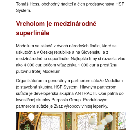
Tomáš Hess, obchodný riaditeľ a člen predstavenstva HSF
System.
Vrcholom je medzinárodné
superfinále
Modelium sa skladá z dvoch národných finále, ktoré sa
uskutočnia v Českej republike a na Slovensku, a z
medzinárodného superfinále. Najlepšie tímy si rozdelia viac
ako 4 000 eur, pričom víťaz získa 1 000 eur a prestížnu
putovnú trofej Modelium.
Organizátorom a generálnym partnerom súťaže Modelium
je stavebná skupina HSF System. Hlavným partnerom
súťaže je developerská skupina ANTRACIT. Obe patria do
investičnej skupiny Purposia Group. Produktovým
partnerom súťaže je Zväz výrobcov vlnitej lepenky.