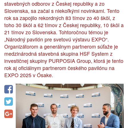
stavebných odborov z Českej republiky a zo
Slovenska, sa začal s niekoľkými novinkami. Tento
rok sa zapojilo rekordných 83 tímov zo 40 škôl, z
toho 30 škôl a 62 tímov z Českej republiky, 10 škôl a
21 tímov zo Slovenska. Tohtoročnou témou je
„Národný pavilón pre svetovú výstavu EXPO“.
Organizátorom a generálnym partnerom súťaže je
medzinárodná stavebná skupina HSF System z
investičnej skupiny PURPOSIA Group, ktorá je tento
rok aj oficiálnym partnerom českého pavilónu na
EXPO 2025 v Ósake.