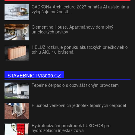
CADKON+ Architecture 2027 prináša AI asistenta a
vylepšuje možnosti…
Clementine House. Apartmánový dom plný
umeleckých prvkov
HELUZ rozširuje ponuku akustických priečkoviek o
tehlu AKU 10 brúsená
STAVEBNICTVI3000.CZ
Tepelné čerpadlo s obzvlášť tichým provozem
Hlučnost venkovních jednotek tepelných čerpadel
Hydrofobizační prostředek LUKOFOB pro
hydroizolační injektáž zdiva