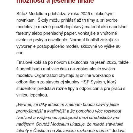
Súťaž Modelium prichádza v roku 2025 s niekoľkými
novinkami. Školy môžu prihlásiť až tri tímy a pri tvorbe
modelov je možné použiť doplnkový materiál ako napríklad
farebný alebo priehľadný papier, vonkajšie a vnútorné
svetelné prvky a osvetlenie. Národní finalisti získajú za
vytvorenie postupujúceho modelu skicovné vo výške 80
eur.
Finálové kolá sa po novom uskutočnia na jeseň 2025, takže
študenti budú mať viac času na zdokonalenie svojich
modelov. Organizátori chystajú aj online workshop s
odborníkom zo stavebnej skupiny HSF System, ktorý
študentom predstaví rôzne tipy a odporúčania pre prácu s
vlnitou lepenkou.
„Věříme, že díky letošním změnám budou návrhy ještě
promyšlenější a kvalitnější a že pomohou více rozvinout
tvořivost a vzájemnou spolupráci mezi středoškolskými
nadějemi. Soutěž Modelium ukazuje, že mladé stavařské
talenty v Česku a na Slovensku rozhodně máme,“
dodáva