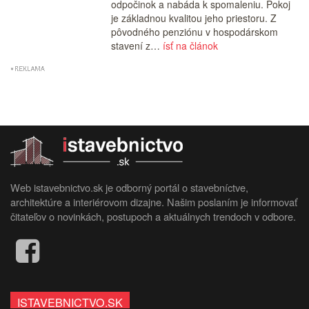
odpočinok a nabáda k spomaleniu. Pokoj
je základnou kvalitou jeho priestoru. Z
pôvodného penziónu v hospodárskom
stavení z…
ísť na článok
Web istavebnictvo.sk je odborný portál o stavebníctve,
architektúre a interiérovom dizajne. Našim poslaním je informovať
čitateľov o novinkách, postupoch a aktuálnych trendoch v odbore.
ISTAVEBNICTVO.SK