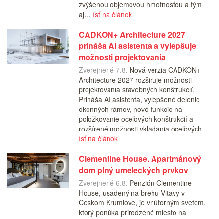
zvýšenou objemovou hmotnosťou a tým
aj…
ísť na článok
CADKON+ Architecture 2027
prináša AI asistenta a vylepšuje
možnosti projektovania
Zverejnené 7.8.
Nová verzia CADKON+
Architecture 2027 rozširuje možnosti
projektovania stavebných konštrukcií.
Prináša AI asistenta, vylepšené delenie
okenných rámov, nové funkcie na
položkovanie oceľových konštrukcií a
rozšírené možnosti vkladania oceľových…
ísť na článok
Clementine House. Apartmánový
dom plný umeleckých prvkov
Zverejnené 6.8.
Penzión Clementine
House, usadený na brehu Vltavy v
Českom Krumlove, je vnútorným svetom,
ktorý ponúka prirodzené miesto na