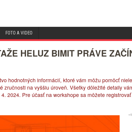
FOTO A VIDEO
AŽE HELUZ BIMIT PRÁVE ZAČÍ
tvo hodnotných informácií, ktoré vám môžu pomôcť niel
é zručnosti na vyššiu úroveň. Všetky dôležité detaily v
4. 2024. Pre účasť na workshope sa môžete registrovať