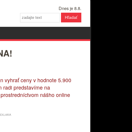
Dnes je 8.8.
Hľadať
NA!
en vyhrať ceny v hodnote 5.900
ám radi predstavíme na
 prostredníctvom nášho online