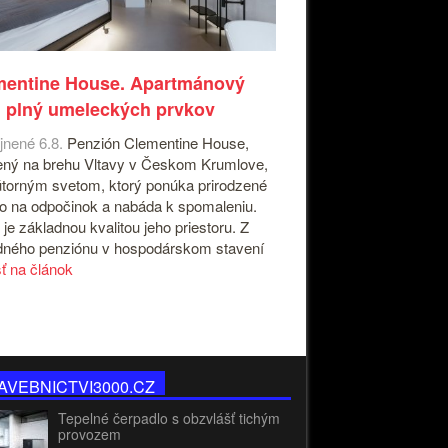
mentine House. Apartmánový
 plný umeleckých prvkov
jnené 6.8.
Penzión Clementine House,
ný na brehu Vltavy v Českom Krumlove,
útorným svetom, ktorý ponúka prirodzené
o na odpočinok a nabáda k spomaleniu.
 je základnou kvalitou jeho priestoru. Z
ného penziónu v hospodárskom stavení
sť na článok
AVEBNICTVI3000.CZ
Tepelné čerpadlo s obzvlášť tichým
provozem