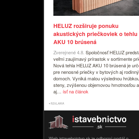
HELUZ rozširuje ponuku
akustických priečkoviek o tehlu
AKU 10 brúsená
Zverejnené 4.8.
Spoločnosť HELUZ predst
veľmi zaujímavý prírastok v sortimente pr
Nová tehla HELUZ AKU 10 brúsená je ur
pre nenosné priečky v bytových aj rodinn
domoch. Vyniká malou výslednou hrúbko
steny, zvýšenou objemovou hmotnosťou a
aj…
ísť na článok
Web istavebnictvo.sk je odborný portál o