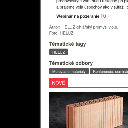
predovšetkým vám budú užitočné pri pl
a prajeme veľa úspechov ako v súťaži, ta
Webinár na pozeranie
TU
Autor: HELUZ cihlářský průmysl v.o.s.
Foto: HELUZ
Tématické tagy
HELUZ
Tématické odbory
Murovacie materiály
Konferencie, seminá
NOVÉ