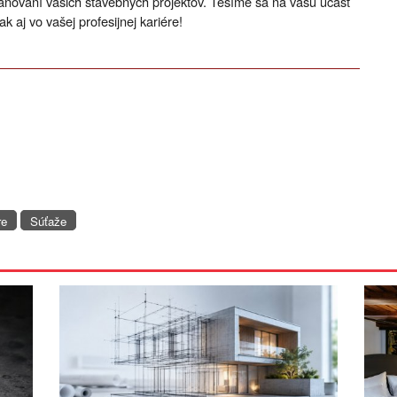
ánovaní vašich stavebných projektov. Tešíme sa na vašu účasť
k aj vo vašej profesijnej kariére!
re
Súťaže