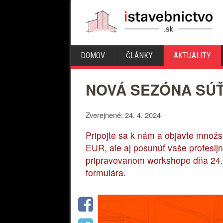
DOMOV
ČLÁNKY
AKTUALITY
NOVÁ SEZÓNA SÚŤ
Zverejnené: 24. 4. 2024
Pripojte sa k nám a objavte množs
EUR, ale aj posunúť vaše profesijn
pripravovanom workshope dňa 24. 
formulára.