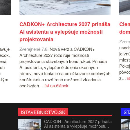
CADKON+ Architecture 2027 prináša
Cle
AI asistenta a vylepšuje možnosti
dom
projektovania
Zvere
usade
avuje
Zverejnené 7.8.
Nová verzia CADKON+
je vn
iečok.
Architecture 2027 rozširuje možnosti
miest
čená
projektovania stavebných konštrukcií. Prináša
Pokoj
ých
AI asistenta, vylepšené delenie okenných
pôvod
u
rámov, nové funkcie na položkovanie oceľových
z…
í
 tým
konštrukcií a rozšírené možnosti vkladania
oceľových…
ísť na článok
ISTAVEBNICTVO.SK
ST
CADKON+ Architecture 2027 prináša
AI asistenta a vylepšuje možnosti…