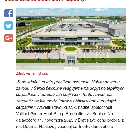
Zdroj: Vaillant Group
„Sme vďační za toto prestížne ocenenie. Vďaka novému
závodu v Senici flexibilne reagujeme na dopyt po tepelných
čerpadlách v európskych krajinách. Tento závod nás
zároveň posúva medzi lídrov v oblasti výroby tepelných
čerpadiel,“
vysvetlil Pavol Zuščík, riaditeľ spoločnosti
Vaillant Group Heat Pump Production zo Senice. Na
galavečere 11. novembra 2025 v Bratislave cenu prebral z
rúk Dagmar Haklovej, vedúcej partnerky daňového a