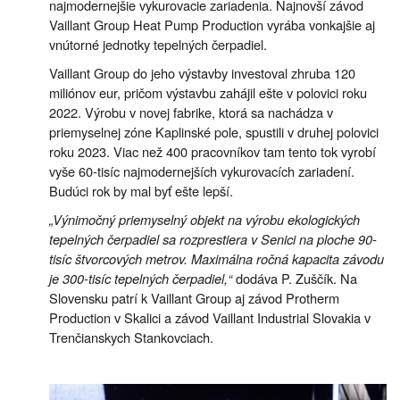
najmodernejšie vykurovacie zariadenia. Najnovší závod
Vaillant Group Heat Pump Production vyrába vonkajšie aj
vnútorné jednotky tepelných čerpadiel.
Vaillant Group do jeho výstavby investoval zhruba 120
miliónov eur, pričom výstavbu zahájil ešte v polovici roku
2022. Výrobu v novej fabrike, ktorá sa nachádza v
priemyselnej zóne Kaplinské pole, spustili v druhej polovici
roku 2023. Viac než 400 pracovníkov tam tento tok vyrobí
vyše 60-tisíc najmodernejších vykurovacích zariadení.
Budúci rok by mal byť ešte lepší.
„Výnimočný priemyselný objekt na výrobu ekologických
tepelných čerpadiel sa rozprestiera v Senici na ploche 90-
tisíc štvorcových metrov. Maximálna ročná kapacita závodu
je 300-tisíc tepelných čerpadiel,“
dodáva P. Zuščík. Na
Slovensku patrí k Vaillant Group aj závod Protherm
Production v Skalici a závod Vaillant Industrial Slovakia v
Trenčianskych Stankovciach.