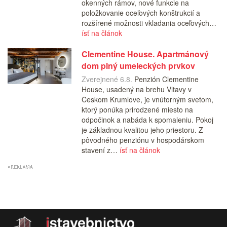
okenných rámov, nové funkcie na
položkovanie oceľových konštrukcií a
rozšírené možnosti vkladania oceľových…
ísť na článok
Clementine House. Apartmánový
dom plný umeleckých prvkov
Zverejnené 6.8.
Penzión Clementine
House, usadený na brehu Vltavy v
Českom Krumlove, je vnútorným svetom,
ktorý ponúka prirodzené miesto na
odpočinok a nabáda k spomaleniu. Pokoj
je základnou kvalitou jeho priestoru. Z
pôvodného penziónu v hospodárskom
stavení z…
ísť na článok