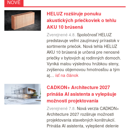
NOVÉ
HELUZ rozširuje ponuku
akustických priečkoviek o tehlu
AKU 10 brúsená
Zverejnené 4.8.
Spoločnosť HELUZ
predstavuje veľmi zaujímavý prírastok v
sortimente priečok. Nová tehla HELUZ
AKU 10 brúsená je určená pre nenosné
priečky v bytových aj rodinných domoch.
Vyniká malou výslednou hrúbkou steny,
zvýšenou objemovou hmotnosťou a tým
aj…
ísť na článok
CADKON+ Architecture 2027
prináša AI asistenta a vylepšuje
možnosti projektovania
Zverejnené 7.8.
Nová verzia CADKON+
Architecture 2027 rozširuje možnosti
projektovania stavebných konštrukcií.
Prináša AI asistenta, vylepšené delenie