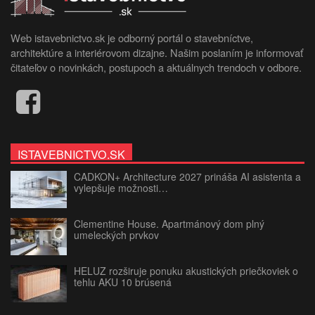
Web istavebnictvo.sk je odborný portál o stavebníctve,
architektúre a interiérovom dizajne. Našim poslaním je informovať
čitateľov o novinkách, postupoch a aktuálnych trendoch v odbore.
ISTAVEBNICTVO.SK
CADKON+ Architecture 2027 prináša AI asistenta a
vylepšuje možnosti…
Clementine House. Apartmánový dom plný
umeleckých prvkov
HELUZ rozširuje ponuku akustických priečkoviek o
tehlu AKU 10 brúsená