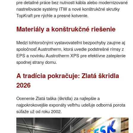
pre detailné práce bez nutnosti kábla alebo modernizované
nastreľovacie systémy ITW a nové konštrukčné skrutky
TopKraft pre rýchle a presné kotvenie.
Materiály a konštrukčné riešenie
Medzi tohtoročnými vystavovateľmi bezpochyby zaujme aj
spoločnosť Austrotherm, ktorá uvedie podstrešné rímsy z
EPS a novinku Austrotherm XPS pre efektívne zateplenie
spodnej strany domu.
A tradícia pokračuje: Zlatá škridla
2026
Ocenenie Zlatá taška (škridla) za najlepšie a
najpokrokovejšie exponáty veľtrhu udeľuje odborná porota
súťaže už od roku 2002.