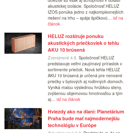
dôležité sú však aj schopnosti v oblasti
akustickej izolácie. Spoločnosť HELUZ
IZOS ponúka jedno z najkomplexnejších
riešení na trhu – spája špičkovú…
ísť na
článok
HELUZ rozširuje ponuku
akustických priečkoviek o tehlu
AKU 10 brúsená
Zverejnené 4.8.
Spoločnosť HELUZ
predstavuje veľmi zaujímavý prírastok v
sortimente priečok. Nová tehla HELUZ
AKU 10 brúsená je určená pre nenosné
priečky v bytových aj rodinných domoch.
Vyniká malou výslednou hrúbkou steny,
zvýšenou objemovou hmotnosťou a tým
aj…
ísť na článok
Hviezdy ako na dlani: Planetárium
Praha bude mať najmodernejšiu
technológiu v Európe