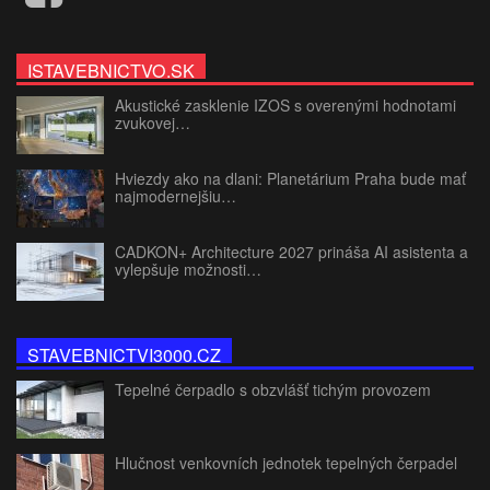
ISTAVEBNICTVO.SK
Akustické zasklenie IZOS s overenými hodnotami
zvukovej…
Hviezdy ako na dlani: Planetárium Praha bude mať
najmodernejšiu…
CADKON+ Architecture 2027 prináša AI asistenta a
vylepšuje možnosti…
STAVEBNICTVI3000.CZ
Tepelné čerpadlo s obzvlášť tichým provozem
Hlučnost venkovních jednotek tepelných čerpadel