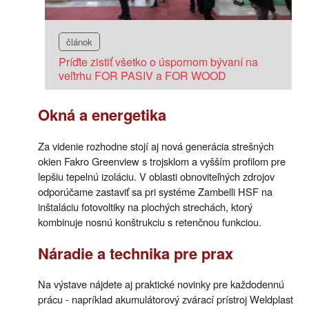
článok
Príďte zistiť všetko o úspornom bývaní na
veľtrhu FOR PASIV a FOR WOOD
Okná a energetika
Za videnie rozhodne stojí aj nová generácia strešných
okien Fakro Greenview s trojsklom a vyšším profilom pre
lepšiu tepelnú izoláciu. V oblasti obnoviteľných zdrojov
odporúčame zastaviť sa pri systéme Zambelli HSF na
inštaláciu fotovoltiky na plochých strechách, ktorý
kombinuje nosnú konštrukciu s retenčnou funkciou.
Náradie a technika pre prax
Na výstave nájdete aj praktické novinky pre každodennú
prácu - napríklad akumulátorový zvárací prístroj Weldplast