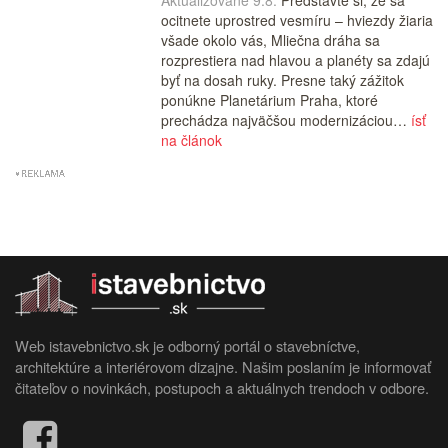
Aktualizované 9.8.
Predstavte si, že sa
ocitnete uprostred vesmíru – hviezdy žiaria
všade okolo vás, Mliečna dráha sa
rozprestiera nad hlavou a planéty sa zdajú
byť na dosah ruky. Presne taký zážitok
ponúkne Planetárium Praha, ktoré
prechádza najväčšou modernizáciou…
ísť
na článok
Web istavebnictvo.sk je odborný portál o stavebníctve,
architektúre a interiérovom dizajne. Našim poslaním je informovať
čitateľov o novinkách, postupoch a aktuálnych trendoch v odbore.