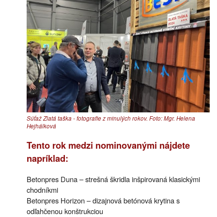
Súťaž Zlatá taška - fotografie z minulých rokov. Foto: Mgr. Helena
Hejhálková
Tento rok medzi nominovanými nájdete
napríklad:
Betonpres Duna – strešná škridla inšpirovaná klasickými
chodníkmi
Betonpres Horizon – dizajnová betónová krytina s
odľahčenou konštrukciou