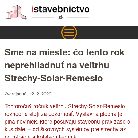
Sme na mieste: čo tento rok
neprehliadnuť na veľtrhu
Strechy-Solar-Remeslo
Zverejnené: 12. 2. 2026
Tohtoročný ročník veľtrhu Strechy-Solar-Remeslo
rozhodne stojí za pozornosť. Výstavná plocha je
plná noviniek, ktoré posúvajú stavebnú prax zase o
kus ďalej – od šikovných systémov pre strechy až
po náradie a kotviacu techniku.