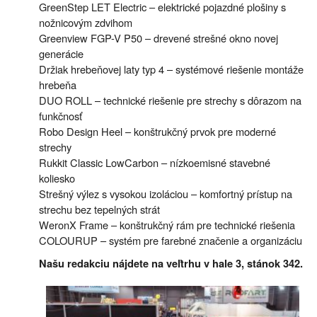
GreenStep LET Electric – elektrické pojazdné plošiny s
nožnicovým zdvihom
Greenview FGP-V P50 – drevené strešné okno novej
generácie
Držiak hrebeňovej laty typ 4 – systémové riešenie montáže
hrebeňa
DUO ROLL – technické riešenie pre strechy s dôrazom na
funkčnosť
Robo Design Heel – konštrukčný prvok pre moderné
strechy
Rukkit Classic LowCarbon – nízkoemisné stavebné
koliesko
Strešný výlez s vysokou izoláciou – komfortný prístup na
strechu bez tepelných strát
WeronX Frame – konštrukčný rám pre technické riešenia
COLOURUP – systém pre farebné značenie a organizáciu
Našu redakciu nájdete na veľtrhu v hale 3, stánok 342.