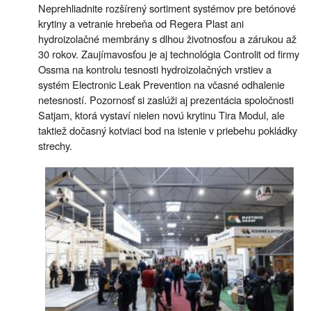
Neprehliadnite rozšírený sortiment systémov pre betónové
krytiny a vetranie hrebeňa od Regera Plast ani
hydroizolačné membrány s dlhou životnosťou a zárukou až
30 rokov. Zaujímavosťou je aj technológia Controlit od firmy
Ossma na kontrolu tesnosti hydroizolačných vrstiev a
systém Electronic Leak Prevention na včasné odhalenie
netesností. Pozornosť si zaslúži aj prezentácia spoločnosti
Satjam, ktorá vystaví nielen novú krytinu Tira Modul, ale
taktiež dočasný kotviaci bod na istenie v priebehu pokládky
strechy.