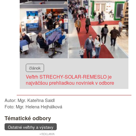
článok
Veľtrh STRECHY-SOLAR-REMESLO je
najväčšou prehliadkou noviniek v odbore
Autor: Mgr. Kateřina Saidl
Foto: Mgr. Helena Hejhálková
Tématické odbory
Ostatné veľtrhy a výstavy