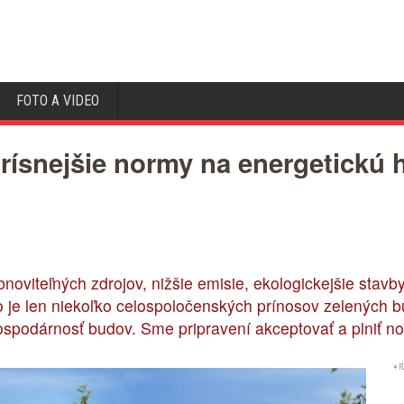
FOTO A VIDEO
prísnejšie normy na energetickú
noviteľných zdrojov, nižšie emisie, ekologickejšie stavb
 je len niekoľko celospoločenských prínosov zelených bu
ospodárnosť budov. Sme pripravení akceptovať a plniť 