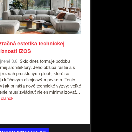
zračná estetika technickej
íznosti IZOS
jnené 3.8.
Sklo dnes formuje podobu
nej architektúry. Jeho obľuba rastie a s
j rozsah presklených plôch, ktoré sa
jú kľúčovým dizajnovým prvkom. Tento
 však prináša nové technické výzvy: veľké
enie musí zvládnuť nielen minimalizovať…
a článok