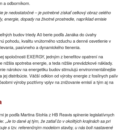
om a odborníkom.
e je nedostatočné – je potrebné získať celkový obraz celého
y, energie, dopady na životné prostredie, napríklad emisie
teľných budov triedy A0 berie podľa Janáka do úvahy
elnú pohodu, kvalitu vnútorného vzduchu a denné osvetlenie v
klievania, pasívneho a dynamického tienenia.
ej spoločnosti EXERGY, jedným z benefitov opatrení na
je nižšia spotreba energie, a teda nižšie prevádzkové náklady.
anie nárokov na energetiku budov stimulujú environmentálnejšie
 jej distribúcie. Väčší odklon od výroby energie z fosílnych palív
ôsobmi výroby pozitívny vplyv na znižovanie emisií a tým aj na
a
mi je podľa Martina Stohla z HB Reavis splnenie legislatívnych
ie:
„Je to dané aj tým, že zatiaľ čo v okolitých krajinách sa pri
cuje s tzv. referenčným modelom stavby, u nás boli nastavené