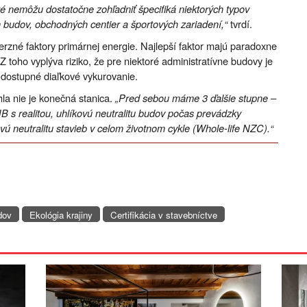
ré nemôžu dostatočne zohľadniť špecifiká niektorých typov
h budov, obchodných centier a športových zariadení,“
tvrdí.
zné faktory primárnej energie. Najlepší faktor majú paradoxne
Z toho vyplýva riziko, že pre niektoré administratívne budovy je
lí dostupné diaľkové vykurovanie.
hla nie je konečná stanica.
„Pred sebou máme 3 ďalšie stupne –
 s realitou, uhlíkovú neutralitu budov počas prevádzky
ú neutralitu stavieb v celom životnom cykle (Whole-life NZC).“
dov
Ekológia krajiny
Certifikácia v stavebníctve