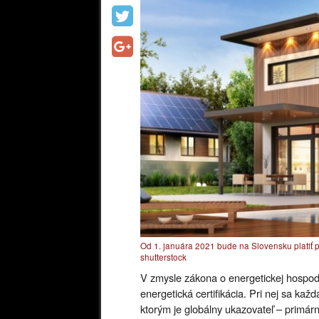
Od 1. januára 2021 bude na Slovensku platiť p
shutterstock
V zmysle zákona o energetickej hospod
energetická certifikácia. Pri nej sa kaž
ktorým je globálny ukazovateľ – primá