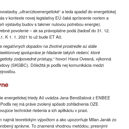
vostavby „ultranízkoenergetické“ a teda spadať do energetickej
ás v kontexte novej legislatívy EÚ čaká sprísnenie noriem a
veň výstavby budov s takmer nulovou potrebou energie).
ebné povolenie – ak sa právoplatne podá žiadosť do 31. 12.
1. K 1. 1. 2021 to už bude ET A0.
 negatívnych dopadov na životné prostredie sú stále
ektorovej spolupráce je hľadanie takých riešení, ktoré
geticky zodpovedné prístupy,“
hovorí Hana Ovesná, výkonná
budovy (SKGBC). Dôležitá je podľa nej komunikácia medzi
ejnosťou.
vne
ie energetickej triedy A0 uvádza Jana Bendžalová z ENBEE
. Podľa nej má práve zvolený spôsob zohľadnenia OZE
júce technické riešenia a ich aplikáciu v praxi.
tom najmä teoretickým výpočtom a ako upozorňuje Milan Janák zo
ť urobený správne. To znamená vhodnou metódou, presnými