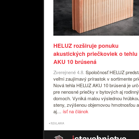
HELUZ rozširuje ponuku
akustických priečkoviek o tehlu
AKU 10 brúsená
Zverejnené 4.8.
Spoločnosť HELUZ predst
veľmi zaujímavý prírastok v sortimente pr
Nová tehla HELUZ AKU 10 brúsená je ur
pre nenosné priečky v bytových aj rodinn
domoch. Vyniká malou výslednou hrúbko
steny, zvýšenou objemovou hmotnosťou a
aj…
ísť na článok