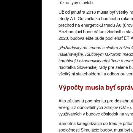
rôzne typy stavieb.
Už od januára 2016 musia byť všetky no
triedy A1. Od začiatku budúceho roka n
prechod na energetickú triedu A0 (úro
Rozhodujúci bude dátum žiadosti o stav
2020, budova ešte bude podliehať ET A
„Požiadavky na zmenu s cieľom zníženia
naliehavejšie. Kľúčovým faktorom medzis
kombinujú ekonomicky efektívne a ener
riaditeľka Slovenskej rady pre zelené 
všetkými stakeholdermi a odbornou ver
Výpočty musia byť sprá
Ako základnú podmienku pre dosiahnut
energiu z obnoviteľných zdrojov (OZE)
využívaných v budove dôsledok na vyhovu
Samotná kategorizácia do tried je pri
spoločnosti Simulácie budov, musí by