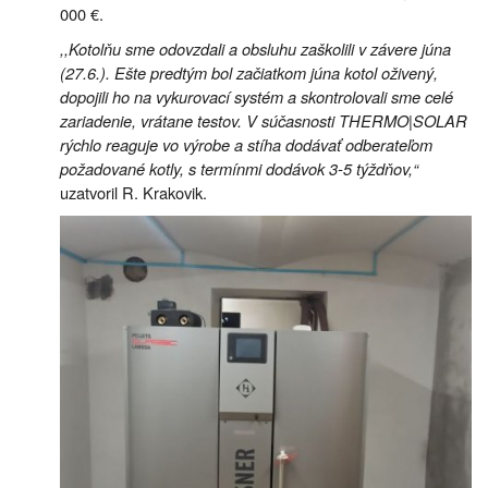
000 €.
,,Kotolňu sme odovzdali a obsluhu zaškolili v závere júna
(27.6.). Ešte predtým bol začiatkom júna kotol oživený,
dopojili ho na vykurovací systém a skontrolovali sme celé
zariadenie, vrátane testov. V súčasnosti THERMO|SOLAR
rýchlo reaguje vo výrobe a stíha dodávať odberateľom
požadované kotly, s termínmi dodávok 3-5 týždňov,“
uzatvoril R. Krakovik.