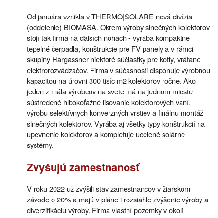
Od januára vznikla v THERMO|SOLARE nová divízia
(oddelenie) BIOMASA. Okrem výroby slnečných kolektorov
stojí tak firma na ďalších nohách - vyrába kompaktné
tepelné čerpadla, konštrukcie pre FV panely a v rámci
skupiny Hargassner niektoré súčiastky pre kotly, vrátane
elektrorozvádzačov. Firma v súčasnosti disponuje výrobnou
kapacitou na úrovni 300 tisíc m2 kolektorov ročne. Ako
jeden z mála výrobcov na svete má na jednom mieste
sústredené hlbokoťažné lisovanie kolektorových vaní,
výrobu selektívnych konverzných vrstiev a finálnu montáž
slnečných kolektorov. Vyrába aj všetky typy konštrukcií na
upevnenie kolektorov a kompletuje ucelené solárne
systémy.
Zvyšujú zamestnanosť
V roku 2022 už zvýšili stav zamestnancov v žiarskom
závode o 20% a majú v pláne i rozsiahle zvýšenie výroby a
diverzifikáciu výroby. Firma vlastní pozemky v okolí