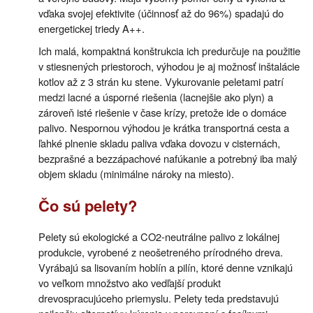
vďaka svojej efektivite (účinnosť až do 96%) spadajú do
energetickej triedy A++.
Ich malá, kompaktná konštrukcia ich predurčuje na použitie
v stiesnených priestoroch, výhodou je aj možnosť inštalácie
kotlov až z 3 strán ku stene. Vykurovanie peletami patrí
medzi lacné a úsporné riešenia (lacnejšie ako plyn) a
zároveň isté riešenie v čase krízy, pretože ide o domáce
palivo. Nespornou výhodou je krátka transportná cesta a
ľahké plnenie skladu paliva vďaka dovozu v cisternách,
bezprašné a bezzápachové nafúkanie a potrebný iba malý
objem skladu (minimálne nároky na miesto).
Čo sú pelety?
Pelety sú ekologické a CO2-neutrálne palivo z lokálnej
produkcie, vyrobené z neošetreného prírodného dreva.
Vyrábajú sa lisovaním hoblín a pilín, ktoré denne vznikajú
vo veľkom množstvo ako vedľajší produkt
drevospracujúceho priemyslu. Pelety teda predstavujú