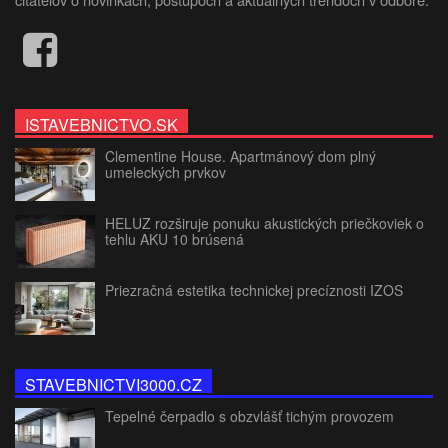
ISTAVEBNICTVO.SK
Clementine House. Apartmánový dom plný
umeleckých prvkov
HELUZ rozširuje ponuku akustických priečkoviek o
tehlu AKU 10 brúsená
Priezračná estetika technickej precíznosti IZOS
STAVEBNICTVI3000.CZ
Tepelné čerpadlo s obzvlášť tichým provozem