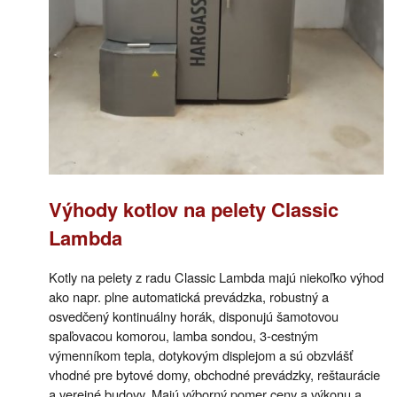
Výhody kotlov na pelety Classic
Lambda
Kotly na pelety z radu Classic Lambda majú niekoľko výhod
ako napr. plne automatická prevádzka, robustný a
osvedčený kontinuálny horák, disponujú šamotovou
spaľovacou komorou, lamba sondou, 3-cestným
výmenníkom tepla, dotykovým displejom a sú obzvlášť
vhodné pre bytové domy, obchodné prevádzky, reštaurácie
a verejné budovy. Majú výborný pomer ceny a výkonu a