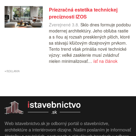
Priezračná estetika technickej
precíznosti IZOS
Zverejnené 3.8.
Sklo dnes formuje podobu
modernej architektúry. Jeho obľuba rastie
a s ňou aj rozsah presklených plôch, ktoré
sa stávajú kľúčovým dizajnovým prvkom.
Tento trend však prináša nové technické
výzvy: veľké zasklenie musí zvládnuť
nielen minimalizovať…
ísť na článok
Web istavebnictvo.sk je odborný portál o stavebníctve,
architektúre a interiérovom dizajne. Našim poslaním je informovať
čitateľov o novinkách, postupoch a aktuálnych trendoch v odbore.