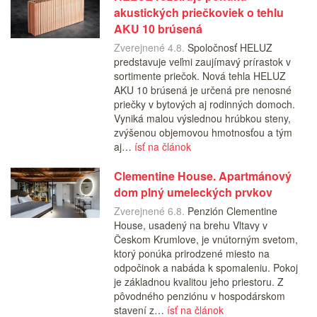
akustických priečkoviek o tehlu
AKU 10 brúsená
Zverejnené 4.8.
Spoločnosť HELUZ
predstavuje veľmi zaujímavý prírastok v
sortimente priečok. Nová tehla HELUZ
AKU 10 brúsená je určená pre nenosné
priečky v bytových aj rodinných domoch.
Vyniká malou výslednou hrúbkou steny,
zvýšenou objemovou hmotnosťou a tým
aj…
ísť na článok
Clementine House. Apartmánový
dom plný umeleckých prvkov
Zverejnené 6.8.
Penzión Clementine
House, usadený na brehu Vltavy v
Českom Krumlove, je vnútorným svetom,
ktorý ponúka prirodzené miesto na
odpočinok a nabáda k spomaleniu. Pokoj
je základnou kvalitou jeho priestoru. Z
pôvodného penziónu v hospodárskom
stavení z…
ísť na článok