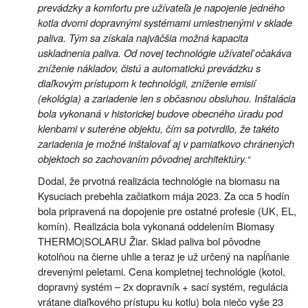
prevádzky a komfortu pre užívateľa je napojenie jedného
kotla dvomi dopravnými systémami umiestnenými v sklade
paliva. Tým sa získala najväčšia možná kapacita
uskladnenia paliva. Od novej technológie užívateľ očakáva
zníženie nákladov, čistú a automatickú prevádzku s
diaľkovým prístupom k technológii, zníženie emisií
(ekológia) a zariadenie len s občasnou obsluhou. Inštalácia
bola vykonaná v historickej budove obecného úradu pod
klenbami v suteréne objektu, čím sa potvrdilo, že takéto
zariadenia je možné inštalovať aj v pamiatkovo chránených
objektoch so zachovaním pôvodnej architektúry.“
Dodal, že prvotná realizácia technológie na biomasu na
Kysuciach prebehla začiatkom mája 2023. Za cca 5 hodín
bola pripravená na dopojenie pre ostatné profesie (UK, EL,
komín). Realizácia bola vykonaná oddelením Biomasy
THERMO|SOLARU Žiar. Sklad paliva bol pôvodne
kotolňou na čierne uhlie a teraz je už určený na napĺňanie
drevenými peletami. Cena kompletnej technológie (kotol,
dopravný systém – 2x dopravník + sací systém, regulácia
vrátane diaľkového prístupu ku kotlu) bola niečo vyše 23