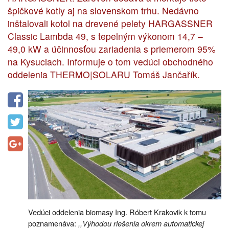
špičkové kotly aj na slovenskom trhu. Nedávno
inštalovali kotol na drevené pelety HARGASSNER
Classic Lambda 49, s tepelným výkonom 14,7 –
49,0 kW a účinnosťou zariadenia s priemerom 95%
na Kysuciach. Informuje o tom vedúci obchodného
oddelenia THERMO|SOLARU Tomáš Jančařík.
Vedúci oddelenia biomasy Ing. Róbert Krakovik k tomu
poznamenáva:
,,Výhodou riešenia okrem automatickej