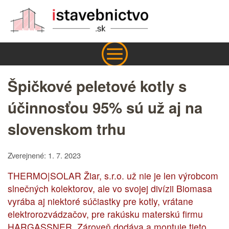
Špičkové peletové kotly s
účinnosťou 95% sú už aj na
slovenskom trhu
Zverejnené: 1. 7. 2023
THERMO|SOLAR Žiar, s.r.o. už nie je len výrobcom
slnečných kolektorov, ale vo svojej divízii Biomasa
vyrába aj niektoré súčiastky pre kotly, vrátane
elektrorozvádzačov, pre rakúsku materskú firmu
HARGASSNER. Zároveň dodáva a montuje tieto