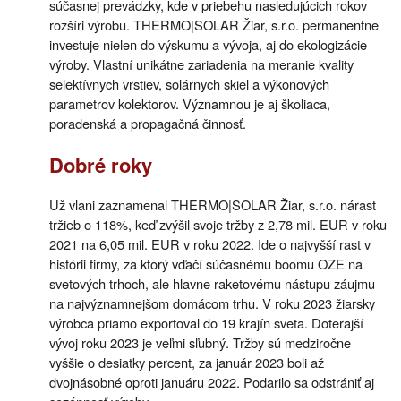
súčasnej prevádzky, kde v priebehu nasledujúcich rokov
rozšíri výrobu. THERMO|SOLAR Žiar, s.r.o. permanentne
investuje nielen do výskumu a vývoja, aj do ekologizácie
výroby. Vlastní unikátne zariadenia na meranie kvality
selektívnych vrstiev, solárnych skiel a výkonových
parametrov kolektorov. Významnou je aj školiaca,
poradenská a propagačná činnosť.
Dobré roky
Už vlani zaznamenal THERMO|SOLAR Žiar, s.r.o. nárast
tržieb o 118%, keď zvýšil svoje tržby z 2,78 mil. EUR v roku
2021 na 6,05 mil. EUR v roku 2022. Ide o najvyšší rast v
histórii firmy, za ktorý vďačí súčasnému boomu OZE na
svetových trhoch, ale hlavne raketovému nástupu záujmu
na najvýznamnejšom domácom trhu. V roku 2023 žiarsky
výrobca priamo exportoval do 19 krajín sveta. Doterajší
vývoj roku 2023 je veľmi sľubný. Tržby sú medziročne
vyššie o desiatky percent, za január 2023 boli až
dvojnásobné oproti januáru 2022. Podarilo sa odstrániť aj