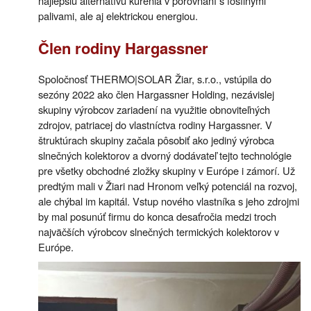
najlepšiu alternatívu kúrenia v porovnaní s fosílnymi
palivami, ale aj elektrickou energiou.
Člen rodiny Hargassner
Spoločnosť THERMO|SOLAR Žiar, s.r.o., vstúpila do
sezóny 2022 ako člen Hargassner Holding, nezávislej
skupiny výrobcov zariadení na využitie obnoviteľných
zdrojov, patriacej do vlastníctva rodiny Hargassner. V
štruktúrach skupiny začala pôsobiť ako jediný výrobca
slnečných kolektorov a dvorný dodávateľ tejto technológie
pre všetky obchodné zložky skupiny v Európe i zámorí. Už
predtým mali v Žiari nad Hronom veľký potenciál na rozvoj,
ale chýbal im kapitál. Vstup nového vlastníka s jeho zdrojmi
by mal posunúť firmu do konca desaťročia medzi troch
najväčších výrobcov slnečných termických kolektorov v
Európe.