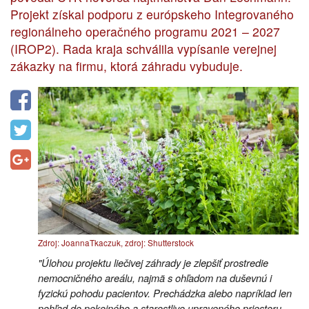
Projekt získal podporu z európskeho Integrovaného
regionálneho operačného programu 2021 – 2027
(IROP2). Rada kraja schválila vypísanie verejnej
zákazky na firmu, ktorá záhradu vybuduje.
Zdroj: JoannaTkaczuk, zdroj: Shutterstock
"Úlohou projektu liečivej záhrady je zlepšiť prostredie
nemocničného areálu, najmä s ohľadom na duševnú i
fyzickú pohodu pacientov. Prechádzka alebo napríklad len
pohľad do pokojného a starostlivo upraveného priestoru,