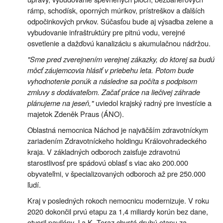
rámp, schodísk, oporných múrikov, prístreškov a ďalších
odpočinkových prvkov. Súčasťou bude aj výsadba zelene a
vybudovanie infraštruktúry pre pitnú vodu, verejné
osvetlenie a dažďovú kanalizáciu s akumulačnou nádržou.
"Sme pred zverejnením verejnej zákazky, do ktorej sa budú
môcť záujemcovia hlásiť v priebehu leta. Potom bude
vyhodnotenie ponúk a následne sa počíta s podpisom
zmluvy s dodávateľom. Začať práce na liečivej záhrade
plánujeme na jeseň,"
uviedol krajský radný pre investície a
majetok Zdeněk Praus (ÁNO).
Oblastná nemocnica Náchod je najväčším zdravotníckym
zariadením Zdravotníckeho holdingu Královohradeckého
kraja. V základných odboroch zaisťuje zdravotnú
starostlivosť pre spádovú oblasť s viac ako 200.000
obyvateľmi, v špecializovaných odboroch až pre 250.000
ľudí.
Kraj v posledných rokoch nemocnicu modernizuje. V roku
2020 dokončil prvú etapu za 1,4 miliardy korún bez dane,
otvoril pavilóny J a K. Teraz chystá druhú etapu za