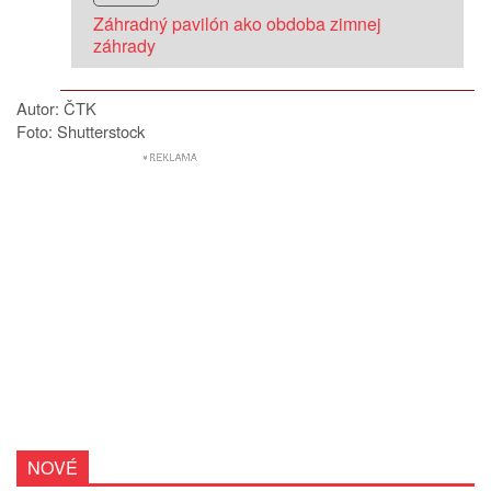
Záhradný pavilón ako obdoba zimnej
záhrady
Autor: ČTK
Foto: Shutterstock
NOVÉ