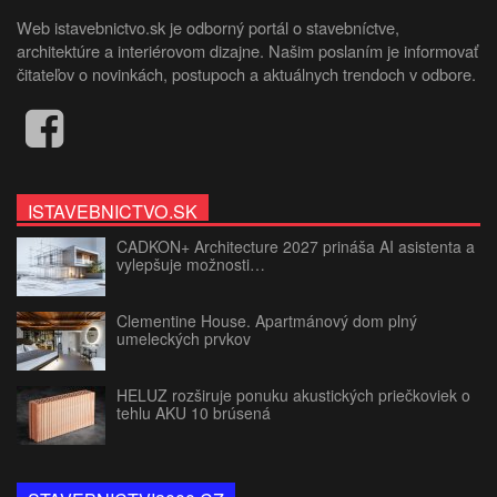
Web istavebnictvo.sk je odborný portál o stavebníctve,
architektúre a interiérovom dizajne. Našim poslaním je informovať
čitateľov o novinkách, postupoch a aktuálnych trendoch v odbore.
ISTAVEBNICTVO.SK
CADKON+ Architecture 2027 prináša AI asistenta a
vylepšuje možnosti…
Clementine House. Apartmánový dom plný
umeleckých prvkov
HELUZ rozširuje ponuku akustických priečkoviek o
tehlu AKU 10 brúsená