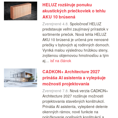
HELUZ rozširuje ponuku
akustických priečkoviek o tehlu
AKU 10 brúsená
Zverejnené 4.8.
Spoločnosť HELUZ
predstavuje veľmi zaujímavý prírastok v
sortimente priečok. Nová tehla HELUZ
AKU 10 brúsená je určená pre nenosné
priečky v bytových aj rodinných domoch.
Vyniká malou výslednou hrúbkou steny,
zvýšenou objemovou hmotnosťou a tým
aj…
ísť na článok
CADKON+ Architecture 2027
prináša AI asistenta a vylepšuje
možnosti projektovania
Zverejnené 7.8.
Nová verzia CADKON+
Architecture 2027 rozširuje možnosti
projektovania stavebných konštrukcií.
Prináša AI asistenta, vylepšené delenie
okenných rámov, nové funkcie na
položkovanie oceľových konštrukcií a