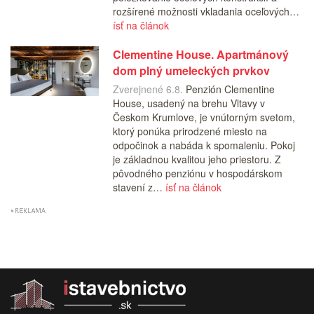
rozšírené možnosti vkladania oceľových…
ísť na článok
Clementine House. Apartmánový
dom plný umeleckých prvkov
Zverejnené 6.8.
Penzión Clementine
House, usadený na brehu Vltavy v
Českom Krumlove, je vnútorným svetom,
ktorý ponúka prirodzené miesto na
odpočinok a nabáda k spomaleniu. Pokoj
je základnou kvalitou jeho priestoru. Z
pôvodného penziónu v hospodárskom
stavení z…
ísť na článok