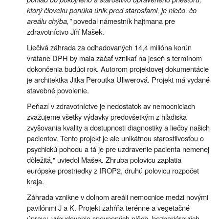
ktorý človeku ponúka únik pred starosťami, je niečo, čo
areálu chýba,"
povedal námestník hajtmana pre
zdravotníctvo Jiří Mašek.
Liečivá záhrada za odhadovaných 14,4 milióna korún
vrátane DPH by mala začať vznikať na jeseň s termínom
dokončenia budúci rok. Autorom projektovej dokumentácie
je architektka Jitka Peroutka Ullwerová. Projekt má vydané
stavebné povolenie.
Peňazí v zdravotníctve je nedostatok av nemocniciach
zvažujeme všetky výdavky predovšetkým z hľadiska
zvyšovania kvality a dostupnosti diagnostiky a liečby našich
pacientov. Tento projekt je ale unikátnou starostlivosťou o
psychickú pohodu a tá je pre uzdravenie pacienta nemenej
dôležitá," uviedol Mašek. Zhruba polovicu zaplatia
európske prostriedky z IROP2, druhú polovicu rozpočet
kraja.
Záhrada vznikne v dolnom areáli nemocnice medzi novými
pavilónmi J a K. Projekt zahŕňa terénne a vegetačné
úpravy, vybudovanie spevnených plôch, bezbariérových