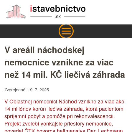
V areáli náchodskej
nemocnice vznikne za viac
než 14 mil. KČ liečivá záhrada
Zverejnené: 19. 7. 2025
V Oblastnej nemocnici Náchod vznikne za viac ako
14 miliónov korún liečivá záhrada, ktorá pacientom
spríjemní pobyt a pomôže pri rekonvalescencii.
Projekt zvelebí vonkajšie priestory nemocnice,
povedal ČTK hovorca hajtmanstva Dan Lechmann.