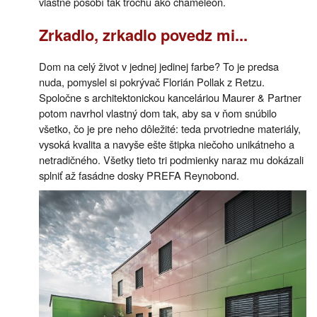
vlastne pôsobí tak trochu ako chameleón.
Zrkadlo, zrkadlo povedz mi...
Dom na celý život v jednej jedinej farbe? To je predsa
nuda, pomyslel si pokrývač Florián Pollak z Retzu.
Spoločne s architektonickou kanceláriou Maurer & Partner
potom navrhol vlastný dom tak, aby sa v ňom snúbilo
všetko, čo je pre neho dôležité: teda prvotriedne materiály,
vysoká kvalita a navyše ešte štipka niečoho unikátneho a
netradičného. Všetky tieto tri podmienky naraz mu dokázali
splniť až fasádne dosky PREFA Reynobond.