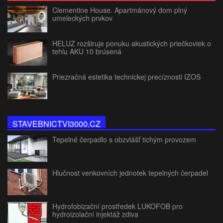
Clementine House. Apartmánový dom plný
umeleckých prvkov
HELUZ rozširuje ponuku akustických priečkoviek o
tehlu AKU 10 brúsená
Priezračná estetika technickej precíznosti IZOS
STAVEBNICTVI3000.CZ
Tepelné čerpadlo s obzvlášť tichým provozem
Hlučnost venkovních jednotek tepelných čerpadel
Hydrofobizační prostředek LUKOFOB pro
hydroizolační injektáž zdiva