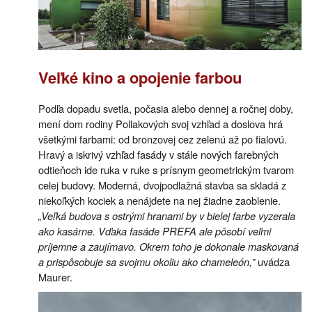
Veľké kino a opojenie farbou
Podľa dopadu svetla, počasia alebo dennej a ročnej doby,
mení dom rodiny Pollakových svoj vzhľad a doslova hrá
všetkými farbami: od bronzovej cez zelenú až po fialovú.
Hravý a iskrivý vzhľad fasády v stále nových farebných
odtieňoch ide ruka v ruke s prísnym geometrickým tvarom
celej budovy. Moderná, dvojpodlažná stavba sa skladá z
niekoľkých kociek a nenájdete na nej žiadne zaoblenie.
„Veľká budova s ostrými hranami by v bielej farbe vyzerala
ako kasárne. Vďaka fasáde PREFA ale pôsobí veľmi
príjemne a zaujímavo. Okrem toho je dokonale maskovaná
a prispôsobuje sa svojmu okoliu ako chameleón,”
uvádza
Maurer.