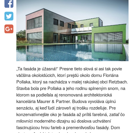
„Ta fasáda je úžasná!” Presne tieto slová si asi tak povie
väčšina okoloidúcich, ktorí prejdú okolo domu Floriána
Pollaka, ktorý sa nachádza v malej rakúskej obci Retzbach.
Stavba bola pre Pollaka a jeho rodinu splneným snom, na
ktorom sa podieľala aj renomovaná architektonická
kancelária Maurer & Partner. Budova vyvoláva úplnú
senzáciu, aj keď ľudí zároveň aj trošku rozdeľuje. Pre
konzervatívnejšie oko je fasáda až príliš farebná, zatiaľ čo
milovníci moderného dizajnu sú doslova uchvátení
fascinujúcou hrou farieb a premenlivosťou fasády. Dom