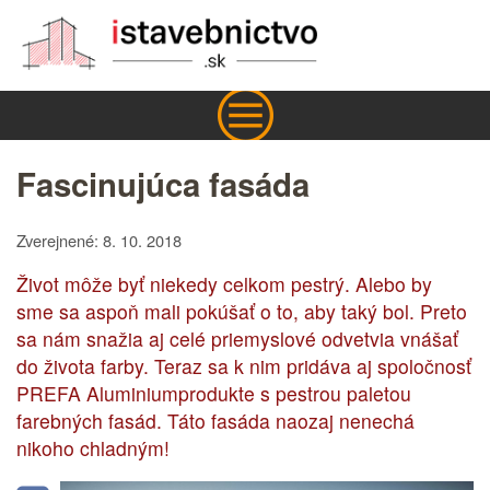
Fascinujúca fasáda
Zverejnené: 8. 10. 2018
Život môže byť niekedy celkom pestrý. Alebo by
sme sa aspoň mali pokúšať o to, aby taký bol. Preto
sa nám snažia aj celé priemyslové odvetvia vnášať
do života farby. Teraz sa k nim pridáva aj spoločnosť
PREFA Aluminiumprodukte s pestrou paletou
farebných fasád. Táto fasáda naozaj nenechá
nikoho chladným!