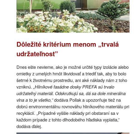
Dôležité kritérium menom „trvalá
udržateľnost”
Dnes ešte nevieme, ako je možné určité typy izolácie alebo
omietky z umelých hmôt likvidovať a triediť tak, aby to bolo
šetrné k životnému prostrediu, ani aké náklady nám z toho
vzniknú.
„Hliníkové fasádne dosky PREFA sú trvalo
udržateľný materiál. Odskrutkujú sa, dá sa dole minerálna
vlna a to je všetko,”
dodáva Pollak a upozorňuje tiež na
dobrú environmentálnu rovnováhu hliníkového materiálu pri
recyklácií. „Prípadné vyššie náklady pri obstaraní sa v
každom prípade z tohto dlhodobého hľadiska vyplatia,”
dodáva ďalej.