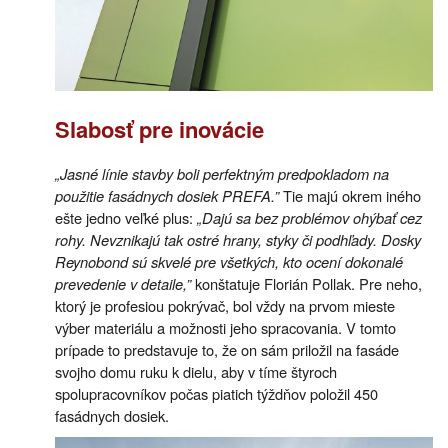
Slabosť pre inovácie
„Jasné línie stavby boli perfektným predpokladom na
použitie fasádnych dosiek PREFA.”
Tie majú okrem iného
ešte jedno veľké plus:
„Dajú sa bez problémov ohýbať cez
rohy. Nevznikajú tak ostré hrany, styky či podhľady. Dosky
Reynobond sú skvelé pre všetkých, kto ocení dokonalé
prevedenie v detaile,”
konštatuje Florián Pollak. Pre neho,
ktorý je profesiou pokrývač, bol vždy na prvom mieste
výber materiálu a možnosti jeho spracovania. V tomto
prípade to predstavuje to, že on sám priložil na fasáde
svojho domu ruku k dielu, aby v tíme štyroch
spolupracovníkov počas piatich týždňov položil 450
fasádnych dosiek.