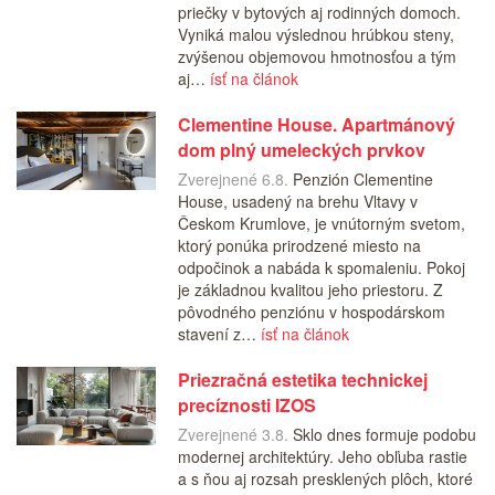
priečky v bytových aj rodinných domoch.
Vyniká malou výslednou hrúbkou steny,
zvýšenou objemovou hmotnosťou a tým
aj…
ísť na článok
Clementine House. Apartmánový
dom plný umeleckých prvkov
Zverejnené 6.8.
Penzión Clementine
House, usadený na brehu Vltavy v
Českom Krumlove, je vnútorným svetom,
ktorý ponúka prirodzené miesto na
odpočinok a nabáda k spomaleniu. Pokoj
je základnou kvalitou jeho priestoru. Z
pôvodného penziónu v hospodárskom
stavení z…
ísť na článok
Priezračná estetika technickej
precíznosti IZOS
Zverejnené 3.8.
Sklo dnes formuje podobu
modernej architektúry. Jeho obľuba rastie
a s ňou aj rozsah presklených plôch, ktoré