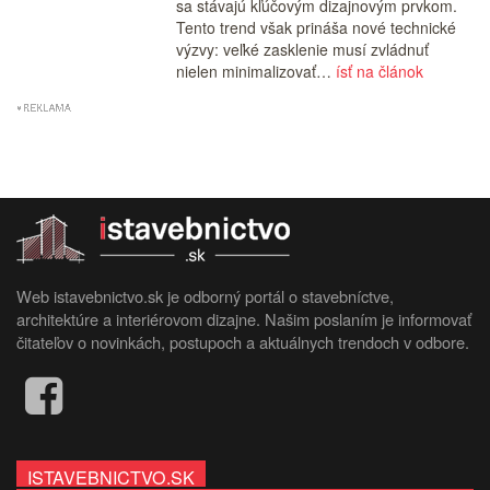
sa stávajú kľúčovým dizajnovým prvkom.
Tento trend však prináša nové technické
výzvy: veľké zasklenie musí zvládnuť
nielen minimalizovať…
ísť na článok
Web istavebnictvo.sk je odborný portál o stavebníctve,
architektúre a interiérovom dizajne. Našim poslaním je informovať
čitateľov o novinkách, postupoch a aktuálnych trendoch v odbore.
ISTAVEBNICTVO.SK