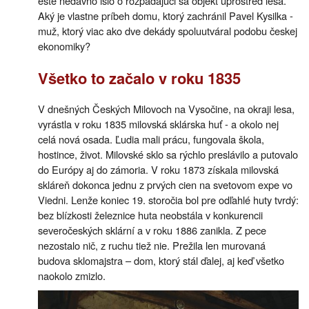
ešte nedávno išlo o rozpadajúci sa objekt uprostred lesa.
Aký je vlastne príbeh domu, ktorý zachránil Pavel Kysilka -
muž, ktorý viac ako dve dekády spoluutváral podobu českej
ekonomiky?
Všetko to začalo v roku 1835
V dnešných Českých Milovoch na Vysočine, na okraji lesa,
vyrástla v roku 1835 milovská sklárska huť - a okolo nej
celá nová osada. Ľudia mali prácu, fungovala škola,
hostince, život. Milovské sklo sa rýchlo preslávilo a putovalo
do Európy aj do zámoria. V roku 1873 získala milovská
skláreň dokonca jednu z prvých cien na svetovom expe vo
Viedni. Lenže koniec 19. storočia bol pre odľahlé huty tvrdý:
bez blízkosti železnice huta neobstála v konkurencii
severočeských sklární a v roku 1886 zanikla. Z pece
nezostalo nič, z ruchu tiež nie. Prežila len murovaná
budova sklomajstra – dom, ktorý stál ďalej, aj keď všetko
naokolo zmizlo.