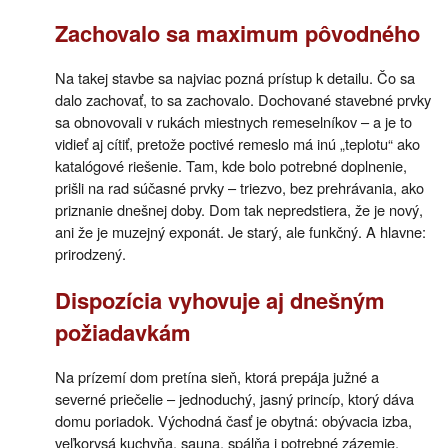
Zachovalo sa maximum pôvodného
Na takej stavbe sa najviac pozná prístup k detailu. Čo sa
dalo zachovať, to sa zachovalo. Dochované stavebné prvky
sa obnovovali v rukách miestnych remeselníkov – a je to
vidieť aj cítiť, pretože poctivé remeslo má inú „teplotu“ ako
katalógové riešenie. Tam, kde bolo potrebné doplnenie,
prišli na rad súčasné prvky – triezvo, bez prehrávania, ako
priznanie dnešnej doby. Dom tak nepredstiera, že je nový,
ani že je muzejný exponát. Je starý, ale funkčný. A hlavne:
prirodzený.
Dispozícia vyhovuje aj dnešným
požiadavkám
Na prízemí dom pretína sieň, ktorá prepája južné a
severné priečelie – jednoduchý, jasný princíp, ktorý dáva
domu poriadok. Východná časť je obytná: obývacia izba,
veľkorysá kuchyňa, sauna, spálňa i potrebné zázemie.