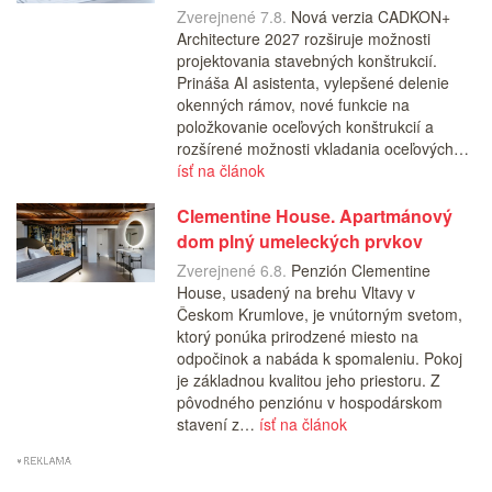
Zverejnené 7.8.
Nová verzia CADKON+
Architecture 2027 rozširuje možnosti
projektovania stavebných konštrukcií.
Prináša AI asistenta, vylepšené delenie
okenných rámov, nové funkcie na
položkovanie oceľových konštrukcií a
rozšírené možnosti vkladania oceľových…
ísť na článok
Clementine House. Apartmánový
dom plný umeleckých prvkov
Zverejnené 6.8.
Penzión Clementine
House, usadený na brehu Vltavy v
Českom Krumlove, je vnútorným svetom,
ktorý ponúka prirodzené miesto na
odpočinok a nabáda k spomaleniu. Pokoj
je základnou kvalitou jeho priestoru. Z
pôvodného penziónu v hospodárskom
stavení z…
ísť na článok