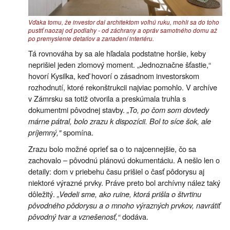
Vďaka tomu, že investor dal architektom voľnú ruku, mohli sa do toho
pustiť naozaj od podlahy - od záchrany a opráv samotného domu až
po premyslenie detailov a zariadení interiéru.
Tá rovnováha by sa ale hľadala podstatne horšie, keby
neprišiel jeden zlomový moment. „Jednoznačne šťastie,“
hovorí Kysilka, keď hovorí o zásadnom investorskom
rozhodnutí, ktoré rekonštrukcii najviac pomohlo. V archíve
v Zámrsku sa totiž otvorila a preskúmala truhla s
dokumentmi pôvodnej stavby.
„To, po čom som dovtedy
márne pátral, bolo zrazu k dispozícii. Bol to síce šok, ale
príjemný,"
spomína.
Zrazu bolo možné oprieť sa o to najcennejšie, čo sa
zachovalo – pôvodnú plánovú dokumentáciu. A nešlo len o
detaily: dom v priebehu času prišiel o časť pôdorysu aj
niektoré výrazné prvky. Práve preto bol archívny nález taký
dôležitý.
„Vedeli sme, ako ruine, ktorá prišla o štvrtinu
pôvodného pôdorysu a o mnoho výrazných prvkov, navrátiť
pôvodný tvar a vznešenosť,“
dodáva.