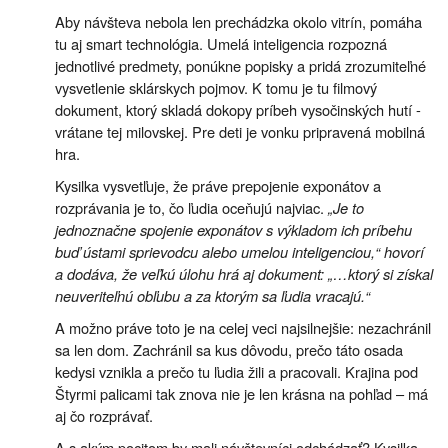
Aby návšteva nebola len prechádzka okolo vitrín, pomáha
tu aj smart technológia. Umelá inteligencia rozpozná
jednotlivé predmety, ponúkne popisky a pridá zrozumiteľné
vysvetlenie sklárskych pojmov. K tomu je tu filmový
dokument, ktorý skladá dokopy príbeh vysočinských hutí -
vrátane tej milovskej. Pre deti je vonku pripravená mobilná
hra.
Kysilka vysvetľuje, že práve prepojenie exponátov a
rozprávania je to, čo ľudia oceňujú najviac.
„Je to
jednoznačne spojenie exponátov s výkladom ich príbehu
buď ústami sprievodcu alebo umelou inteligenciou,“ hovorí
a dodáva, že veľkú úlohu hrá aj dokument: „…ktorý si získal
neuveriteľnú obľubu a za ktorým sa ľudia vracajú.“
A možno práve toto je na celej veci najsilnejšie: nezachránil
sa len dom. Zachránil sa kus dôvodu, prečo táto osada
kedysi vznikla a prečo tu ľudia žili a pracovali. Krajina pod
Štyrmi palicami tak znova nie je len krásna na pohľad – má
aj čo rozprávať.
A s akým pocitom by mali návštevníci odchádzať? Kysilka