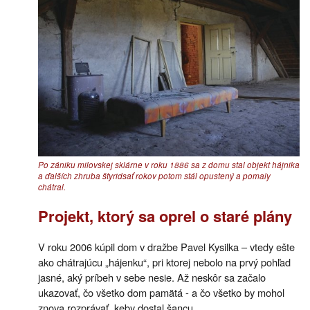
Po zániku milovskej sklárne v roku 1886 sa z domu stal objekt hájnika
a ďalších zhruba štyridsať rokov potom stál opustený a pomaly
chátral.
Projekt, ktorý sa oprel o staré plány
V roku 2006 kúpil dom v dražbe Pavel Kysilka – vtedy ešte
ako chátrajúcu „hájenku“, pri ktorej nebolo na prvý pohľad
jasné, aký príbeh v sebe nesie. Až neskôr sa začalo
ukazovať, čo všetko dom pamätá - a čo všetko by mohol
znova rozprávať, keby dostal šancu.