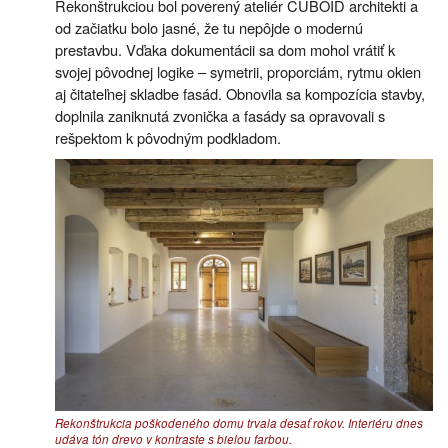
Rekonštrukciou bol poverený ateliér CUBOID architekti a
od začiatku bolo jasné, že tu nepôjde o modernú
prestavbu. Vďaka dokumentácii sa dom mohol vrátiť k
svojej pôvodnej logike – symetrii, proporciám, rytmu okien
aj čitateľnej skladbe fasád. Obnovila sa kompozícia stavby,
doplnila zaniknutá zvonička a fasády sa opravovali s
rešpektom k pôvodným podkladom.
Rekonštrukcia poškodeného domu trvala desať rokov. Interiéru dnes
udáva tón drevo v kontraste s bielou farbou.