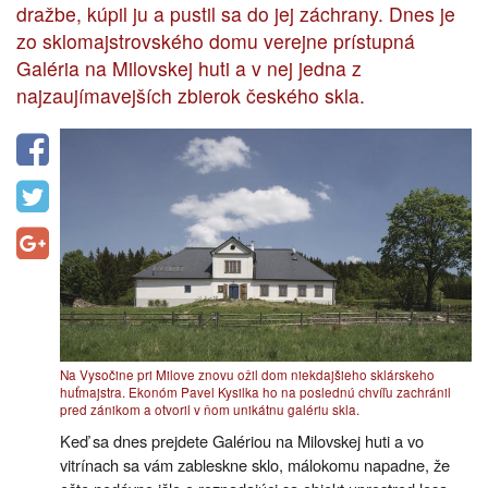
dražbe, kúpil ju a pustil sa do jej záchrany. Dnes je
zo sklomajstrovského domu verejne prístupná
Galéria na Milovskej huti a v nej jedna z
najzaujímavejších zbierok českého skla.
Na Vysočine pri Milove znovu ožil dom niekdajšieho sklárskeho
huťmajstra. Ekonóm Pavel Kysilka ho na poslednú chvíľu zachránil
pred zánikom a otvoril v ňom unikátnu galériu skla.
Keď sa dnes prejdete Galériou na Milovskej huti a vo
vitrínach sa vám zableskne sklo, málokomu napadne, že