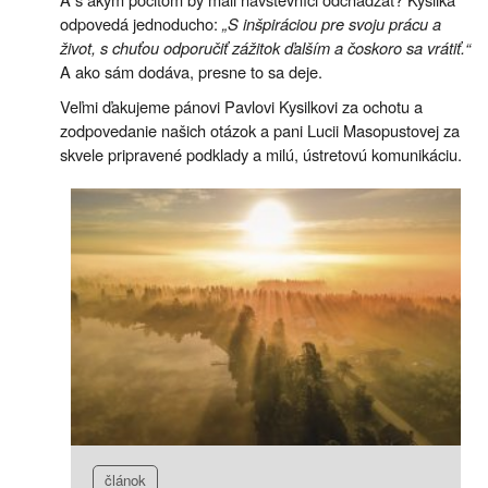
odpovedá jednoducho:
„S inšpiráciou pre svoju prácu a
život, s chuťou odporučiť zážitok ďalším a čoskoro sa vrátiť.“
A ako sám dodáva, presne to sa deje.
Veľmi ďakujeme pánovi Pavlovi Kysilkovi za ochotu a
zodpovedanie našich otázok a pani Lucii Masopustovej za
skvele pripravené podklady a milú, ústretovú komunikáciu.
článok