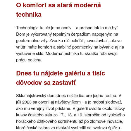
O komfort sa stará moderná
technika
Technológia tu nie je na obdiv – a presne tak to má byť.
Dom je vykurovaný tepelným čerpadlom napojeným na
geotermálne vrty. Zvonku nič nekričí „novostavba“, ale vo
vnútri máte komfort a stabilné podmienky na bývanie aj na
vystavené sklo. Moderná technika tu skrátka robí svoju
prácu potichu.
Dnes tu nájdete galériu a tisíc
dôvodov sa zastaviť
Sklomajstrovský dom dnes nežije iba pre jednu rodinu. V
júli 2023 sa otvoril aj návštevníkom - a je radosť sledovať,
ako mu verejný život pristane. V galérii uvidíte okolo tisícky
kusov českého skla zo 17., 18. a 19. storočia: od typického
horáckeho úžitkového sortimentu až po zlomové inovácie,
ktoré české sklárstvo dvakrát vystrelili na svetovú špičku.