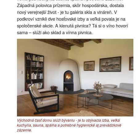
Západná polovica prízemia, skôr hospodárska, dostala
nový verejnejší život - je tu galéria skla a vináreň. V
podkroví vznikli dve hosťovské izby a veľká povala je na
spoločenské akcie. A klenutá pivnica? Tá si o víno hovorí
sama – slúži ako sklad a vínna pivnica.
Východná časť domu slúži bývaniu - je tu obývacia izba, veľká
kuchyňa, sauna, spálňa a potrebné hygienické aj prevádzkové
zázemie.