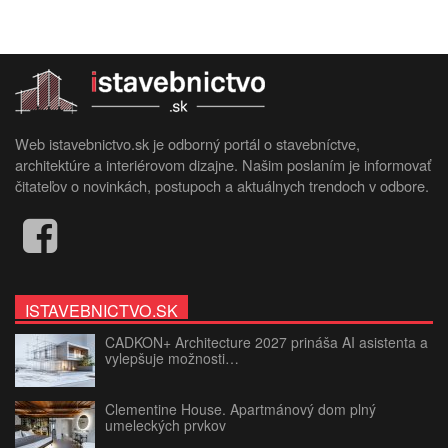
Web istavebnictvo.sk je odborný portál o stavebníctve,
architektúre a interiérovom dizajne. Našim poslaním je informovať
čitateľov o novinkách, postupoch a aktuálnych trendoch v odbore.
ISTAVEBNICTVO.SK
CADKON+ Architecture 2027 prináša AI asistenta a
vylepšuje možnosti…
Clementine House. Apartmánový dom plný
umeleckých prvkov