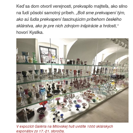
Keď sa dom otvoril verejnosti, prekvapilo majiteľa, ako silno
na ľudí pôsobí samotný príbeh.
„Boli sme prekvapení tým,
ako sú ľudia prekvapení fascinujúcim príbehom českého
sklárstva, ako je pre nich zdrojom inšpirácie a hrdosti,“
hovorí Kysilka.
V expozícii Galéria na Milovskej huti uvidíte 1000 sklárskych
exponátov zo 17.-21. storočia.