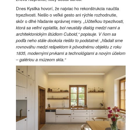
Dnes Kysilka hovorí, že najviac ho rekonštrukcia naučila
trpezlivosti. Nešlo o veľké gesto ani rýchle rozhodnutie,
skôr o dlhé hľadanie správnej miery.
„Učiteľkou trpezlivosti,
ktorá sa veľmi vyplatila, bol neustály dialóg medzi nami a
architektonickým štúdiom Cuboid,“ popisuje. V ňom sa
podľa neho stále dookola riešilo to podstatné: „hľadali sme
rovnováhu medzi rešpektom k pôvodnému objektu z roku
1835, modernými prvkami a technológiami a novým účelom
– galériou a múzeom skla.“