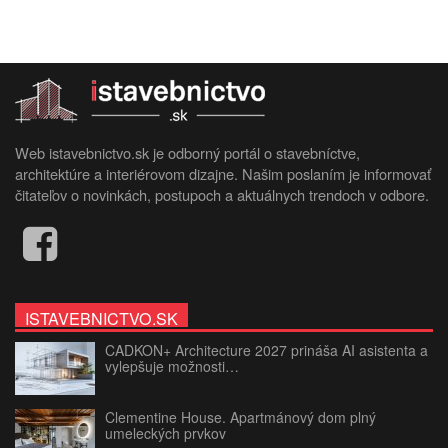
Web istavebnictvo.sk je odborný portál o stavebníctve,
architektúre a interiérovom dizajne. Našim poslaním je informovať
čitateľov o novinkách, postupoch a aktuálnych trendoch v odbore.
ISTAVEBNICTVO.SK
CADKON+ Architecture 2027 prináša AI asistenta a
vylepšuje možnosti…
Clementine House. Apartmánový dom plný
umeleckých prvkov