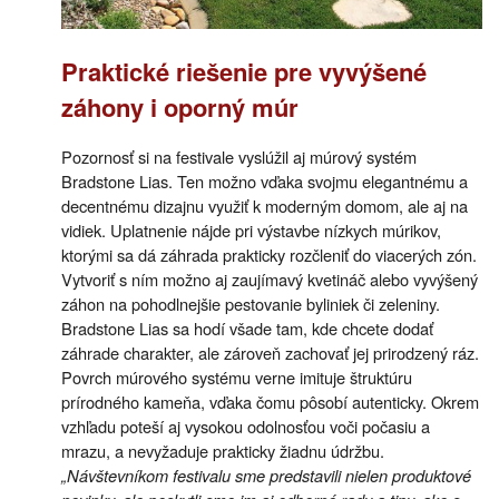
Praktické riešenie pre vyvýšené
záhony i oporný múr
Pozornosť si na festivale vyslúžil aj múrový systém
Bradstone Lias. Ten možno vďaka svojmu elegantnému a
decentnému dizajnu využiť k moderným domom, ale aj na
vidiek. Uplatnenie nájde pri výstavbe nízkych múrikov,
ktorými sa dá záhrada prakticky rozčleniť do viacerých zón.
Vytvoriť s ním možno aj zaujímavý kvetináč alebo vyvýšený
záhon na pohodlnejšie pestovanie byliniek či zeleniny.
Bradstone Lias sa hodí všade tam, kde chcete dodať
záhrade charakter, ale zároveň zachovať jej prirodzený ráz.
Povrch múrového systému verne imituje štruktúru
prírodného kameňa, vďaka čomu pôsobí autenticky. Okrem
vzhľadu poteší aj vysokou odolnosťou voči počasiu a
mrazu, a nevyžaduje prakticky žiadnu údržbu.
„Návštevníkom festivalu sme predstavili nielen produktové