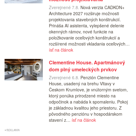
Zverejnené 7.8.
Nová verzia CADKON+
Architecture 2027 rozširuje možnosti
projektovania stavebných konštrukcií.
Prináša AI asistenta, vylepšené delenie
okenných rámov, nové funkcie na
položkovanie oceľových konštrukcií a
rozšírené možnosti vkladania oceľových…
ísť na článok
Clementine House. Apartmánový
dom plný umeleckých prvkov
Zverejnené 6.8.
Penzión Clementine
House, usadený na brehu Vltavy v
Českom Krumlove, je vnútorným svetom,
ktorý ponúka prirodzené miesto na
odpočinok a nabáda k spomaleniu. Pokoj
je základnou kvalitou jeho priestoru. Z
pôvodného penziónu v hospodárskom
stavení z…
ísť na článok