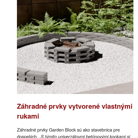
Záhradné prvky vytvorené vlastnými
rukami
Záhradné prvky Garden Block sú ako stavebnica pre
dospelých.
„S týmito univerzálnymi betónovými kockami si