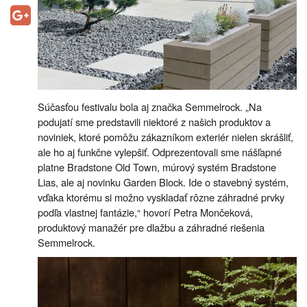
Súčasťou festivalu bola aj značka Semmelrock. „Na
podujatí sme predstavili niektoré z našich produktov a
noviniek, ktoré pomôžu zákazníkom exteriér nielen skrášliť,
ale ho aj funkčne vylepšiť. Odprezentovali sme nášľapné
platne Bradstone Old Town, múrový systém Bradstone
Lias, ale aj novinku Garden Block. Ide o stavebný systém,
vďaka ktorému si možno vyskladať rôzne záhradné prvky
podľa vlastnej fantázie,“ hovorí Petra Mončeková,
produktový manažér pre dlažbu a záhradné riešenia
Semmelrock.