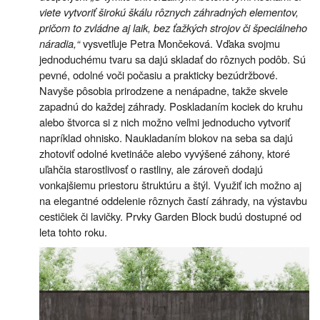
viete vytvoriť širokú škálu rôznych záhradných elementov,
pričom to zvládne aj laik, bez ťažkých strojov či špeciálneho
náradia,“
vysvetľuje Petra Mončeková. Vďaka svojmu
jednoduchému tvaru sa dajú skladať do rôznych podôb. Sú
pevné, odolné voči počasiu a prakticky bezúdržbové.
Navyše pôsobia prirodzene a nenápadne, takže skvele
zapadnú do každej záhrady. Poskladaním kociek do kruhu
alebo štvorca si z nich možno veľmi jednoducho vytvoriť
napríklad ohnisko. Naukladaním blokov na seba sa dajú
zhotoviť odolné kvetináče alebo vyvýšené záhony, ktoré
uľahčia starostlivosť o rastliny, ale zároveň dodajú
vonkajšiemu priestoru štruktúru a štýl. Využiť ich možno aj
na elegantné oddelenie rôznych častí záhrady, na výstavbu
cestičiek či lavičky. Prvky Garden Block budú dostupné od
leta tohto roku.