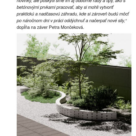
novinky, ale poskytli sme im aj odborné rady a tipy, ako s
betónovými prvkami pracovať, aby si mohli vytvoriť
praktickú a nadčasovú záhradu, kde si zároveň budú môcť
po náročnom dni v práci oddýchnuť a načerpať nové sily,“
dopĺňa na záver Petra Mončeková.