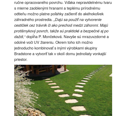
ručne opracovaného povrchu. Vďaka nepravidelnému tvaru
s mierne zaoblenými hranami a teplému prírodnému
odtieňu možno platne poľahky začleniť do akéhokoľvek
záhradného prostredia.
„Dajú sa použiť na vytvorenie
cestičiek cez trávnik či ako prechod medzi záhonmi. Majú
protišmykový povrch, takže sú praktické a bezpečné aj po
daždi,“
dopĺňa P. Mončeková. Navyše sú mrazuvzdorné a
odolné voči UV žiareniu. Okrem toho ich možno
jednoducho kombinovať s inými výrobkami skupiny
Bradstone a vytvoriť tak v okolí domu jednoliaty vonkajší
priestor.