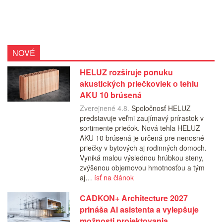
NOVÉ
HELUZ rozširuje ponuku
akustických priečkoviek o tehlu
AKU 10 brúsená
Zverejnené 4.8.
Spoločnosť HELUZ
predstavuje veľmi zaujímavý prírastok v
sortimente priečok. Nová tehla HELUZ
AKU 10 brúsená je určená pre nenosné
priečky v bytových aj rodinných domoch.
Vyniká malou výslednou hrúbkou steny,
zvýšenou objemovou hmotnosťou a tým
aj…
ísť na článok
CADKON+ Architecture 2027
prináša AI asistenta a vylepšuje
možnosti projektovania