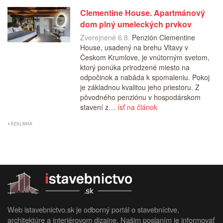
Clementine House. Apartmánový
dom plný umeleckých prvkov
Zverejnené 6.8.
Penzión Clementine
House, usadený na brehu Vltavy v
Českom Krumlove, je vnútorným svetom,
ktorý ponúka prirodzené miesto na
odpočinok a nabáda k spomaleniu. Pokoj
je základnou kvalitou jeho priestoru. Z
pôvodného penziónu v hospodárskom
stavení z…
ísť na článok
Web istavebnictvo.sk je odborný portál o stavebníctve,
architektúre a interiérovom dizajne. Našim poslaním je informovať