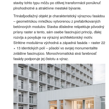
stavby tohto typu môžu po citlivej transformácii ponúknuť
plnohodnotné a atraktívne mestské bývanie.
Trinásťpodlažný objekt je charakteristický výraznou fasádou
– geometrickou mriežkou vytvorenou z prefabrikovaných
betónových modulov. Stavba dôsledne rešpektuje pôvodný
prísny raster a tento, sám osebe fascinujúci princíp, ďalej
rozvíja a povyšuje na výrazný architektonický motív.
Striktne modulárna východná a západná fasáda – raster 22
× 13 identických polí – pôsobí vo svojej monumentalite
zvláštne fascinujúco. Monochromatická sivá farebnosť
fasády podporuje jej čistotu a výraz.