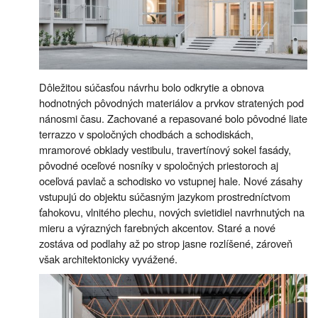
Dôležitou súčasťou návrhu bolo odkrytie a obnova
hodnotných pôvodných materiálov a prvkov stratených pod
nánosmi času. Zachované a repasované bolo pôvodné liate
terrazzo v spoločných chodbách a schodiskách,
mramorové obklady vestibulu, travertínový sokel fasády,
pôvodné oceľové nosníky v spoločných priestoroch aj
oceľová pavlač a schodisko vo vstupnej hale. Nové zásahy
vstupujú do objektu súčasným jazykom prostredníctvom
ťahokovu, vlnitého plechu, nových svietidiel navrhnutých na
mieru a výrazných farebných akcentov. Staré a nové
zostáva od podlahy až po strop jasne rozlíšené, zároveň
však architektonicky vyvážené.