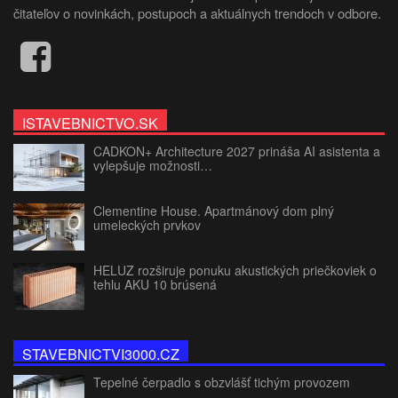
čitateľov o novinkách, postupoch a aktuálnych trendoch v odbore.
ISTAVEBNICTVO.SK
CADKON+ Architecture 2027 prináša AI asistenta a
vylepšuje možnosti…
Clementine House. Apartmánový dom plný
umeleckých prvkov
HELUZ rozširuje ponuku akustických priečkoviek o
tehlu AKU 10 brúsená
STAVEBNICTVI3000.CZ
Tepelné čerpadlo s obzvlášť tichým provozem