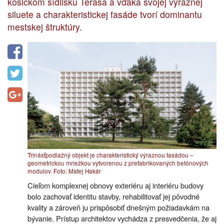
košickom sídlisku Terasa a vďaka svojej výraznej
siluete a charakteristickej fasáde tvorí dominantu
mestskej štruktúry.
Trinásťpodlažný objekt je charakteristický výraznou fasádou –
geometrickou mriežkou vytvorenou z prefabrikovaných betónových
modulov. Foto: Matej Hakár
Cieľom komplexnej obnovy exteriéru aj interiéru budovy
bolo zachovať identitu stavby, rehabilitovať jej pôvodné
kvality a zároveň ju prispôsobiť dnešným požiadavkám na
bývanie. Prístup architektov vychádza z presvedčenia, že aj