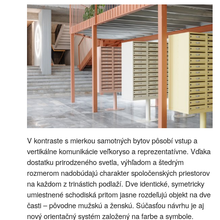
V kontraste s mierkou samotných bytov pôsobí vstup a
vertikálne komunikácie veľkoryso a reprezentatívne. Vďaka
dostatku prirodzeného svetla, výhľadom a štedrým
rozmerom nadobúdajú charakter spoločenských priestorov
na každom z trinástich podlaží. Dve identické, symetricky
umiestnené schodiská pritom jasne rozdeľujú objekt na dve
časti – pôvodne mužskú a ženskú. Súčasťou návrhu je aj
nový orientačný systém založený na farbe a symbole.