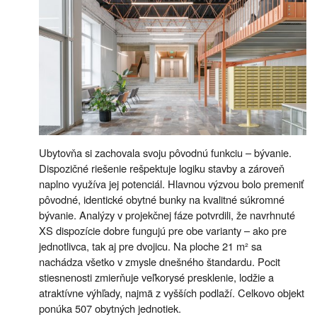
Ubytovňa si zachovala svoju pôvodnú funkciu – bývanie.
Dispozičné riešenie rešpektuje logiku stavby a zároveň
naplno využíva jej potenciál. Hlavnou výzvou bolo premeniť
pôvodné, identické obytné bunky na kvalitné súkromné
bývanie. Analýzy v projekčnej fáze potvrdili, že navrhnuté
XS dispozície dobre fungujú pre obe varianty – ako pre
jednotlivca, tak aj pre dvojicu. Na ploche 21 m² sa
nachádza všetko v zmysle dnešného štandardu. Pocit
stiesnenosti zmierňuje veľkorysé presklenie, lodžie a
atraktívne výhľady, najmä z vyšších podlaží. Celkovo objekt
ponúka 507 obytných jednotiek.