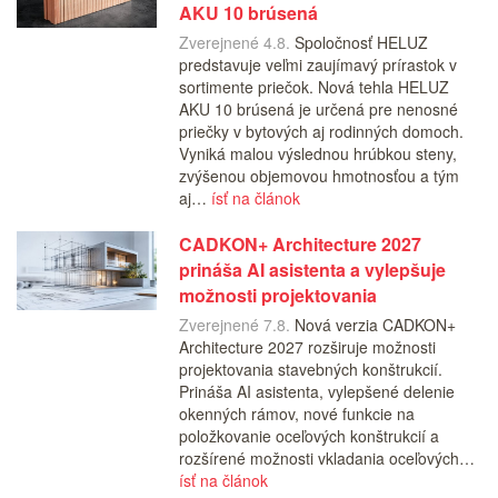
AKU 10 brúsená
Zverejnené 4.8.
Spoločnosť HELUZ
predstavuje veľmi zaujímavý prírastok v
sortimente priečok. Nová tehla HELUZ
AKU 10 brúsená je určená pre nenosné
priečky v bytových aj rodinných domoch.
Vyniká malou výslednou hrúbkou steny,
zvýšenou objemovou hmotnosťou a tým
aj…
ísť na článok
CADKON+ Architecture 2027
prináša AI asistenta a vylepšuje
možnosti projektovania
Zverejnené 7.8.
Nová verzia CADKON+
Architecture 2027 rozširuje možnosti
projektovania stavebných konštrukcií.
Prináša AI asistenta, vylepšené delenie
okenných rámov, nové funkcie na
položkovanie oceľových konštrukcií a
rozšírené možnosti vkladania oceľových…
ísť na článok