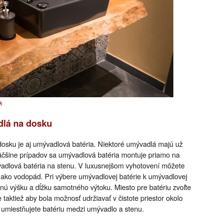
k
dlá na dosku
osku je aj umývadlová batéria. Niektoré umývadlá majú už
väčšine prípadov sa umývadlová batéria montuje priamo na
vadlová batéria na stenu. V luxusnejšom vyhotovení môžete
bí ako vodopád. Pri výbere umývadlovej batérie k umývadlovej
čnú výšku a dĺžku samotného výtoku. Miesto pre batériu zvoľte
 taktiež aby bola možnosť udržiavať v čistote priestor okolo
ď umiestňujete batériu medzi umývadlo a stenu.