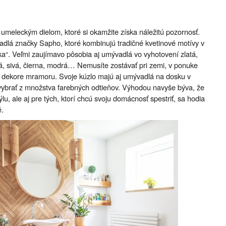
meleckým dielom, ktoré si okamžite získa náležitú pozornosť.
dlá značky Sapho, ktoré kombinujú tradičné kvetinové motívy v
a“. Veľmi zaujímavo pôsobia aj umývadlá vo vyhotovení zlatá,
ná, sivá, čierna, modrá… Nemusíte zostávať pri zemi, v ponuke
v dekore mramoru. Svoje kúzlo majú aj umývadlá na dosku v
 vybrať z množstva farebných odtieňov. Výhodou navyše býva, že
ýlu, ale aj pre tých, ktorí chcú svoju domácnosť spestriť, sa hodia
é.