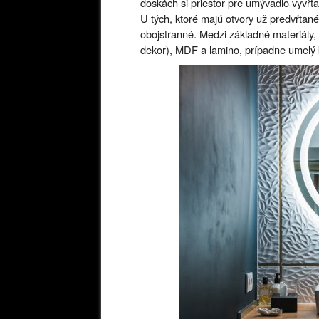
doskách si priestor pre umývadlo vyvŕt
U tých, ktoré majú otvory už predvŕtané
obojstranné. Medzi základné materiály,
dekor), MDF a lamino, prípadne umelý