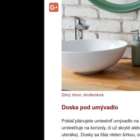
Zdroj: liloon, shutterstock
Doska pod umývadlo
Pokiaľ plánujete umiestniť umývadlo na
umiestňuje na konzoly, či už skryté ale
uteráka). Dosky sa líšia nielen šírkou,