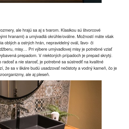
ozmery, ale hrajú sa aj s tvarom. Klasikou sú štvorcové
enými hranami) a umývadlá okrúhle/oválne. Možností máte však
a oblých a ostrých hrán, nepravidelný ovál, ľavo- či
 džberu, misy… Pri výbere umývadlovej misy je potrebné vziať
 vybavená prepadom. V niektorých prípadoch je prepad skrytý.
adosť a nie starosť, je potrebné sa sústrediť na kvalitné
ozí, že sa v škáre budú usadzovať nečistoty a vodný kameň, čo je
roorganizmy, ale aj pleseň.