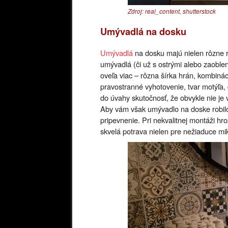
Zdroj: real_content, shutterstock
Umývadlá na dosku
Umývadlá
na dosku majú nielen rôzne r
umývadlá (či už s ostrými alebo zaobl
oveľa viac – rôzna šírka hrán, kombináci
pravostranné vyhotovenie, tvar motýľa,
do úvahy skutočnosť, že obvykle nie je
Aby vám však umývadlo na doske robilo r
pripevnenie. Pri nekvalitnej montáži hr
skvelá potrava nielen pre nežiaduce mik