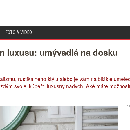
FOTO A VIDEO
m luxusu: umývadlá na dosku
alizmu, rustikálneho štýlu alebo je vám najbližšie umelec
dým svojej kúpeľni luxusný nádych. Aké máte možnosti 