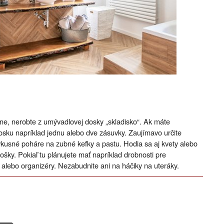
álne, nerobte z umývadlovej dosky „skladisko“. Ak máte
dosku napríklad jednu alebo dve zásuvky. Zaujímavo určite
vkusné poháre na zubné kefky a pastu. Hodia sa aj kvety alebo
šky. Pokiaľ tu plánujete mať napríklad drobnosti pre
ky alebo organizéry. Nezabudnite ani na háčiky na uteráky.