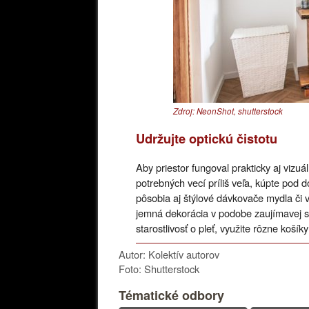
Zdroj: NeonShot, shutterstock
Udržujte optickú čistotu
Aby priestor fungoval prakticky aj vizu
potrebných vecí príliš veľa, kúpte pod 
pôsobia aj štýlové dávkovače mydla či 
jemná dekorácia v podobe zaujímavej so
starostlivosť o pleť, využite rôzne koší
Autor: Kolektív autorov
Foto: Shutterstock
Tématické odbory