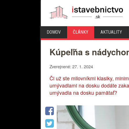
DOMOV
ČLÁNKY
AKTUALITY
Kúpeľňa s nádycho
Zverejnené: 27. 1. 2024
Či už ste milovníkmi klasiky, minim
umývadlami na dosku dodáte zakaž
umývadla na dosku pamätať?