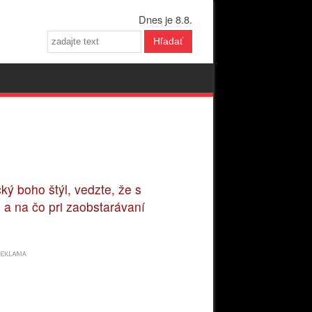
Dnes je 8.8.
Hľadať
ký boho štýl, vedzte, že s
a na čo pri zaobstarávaní