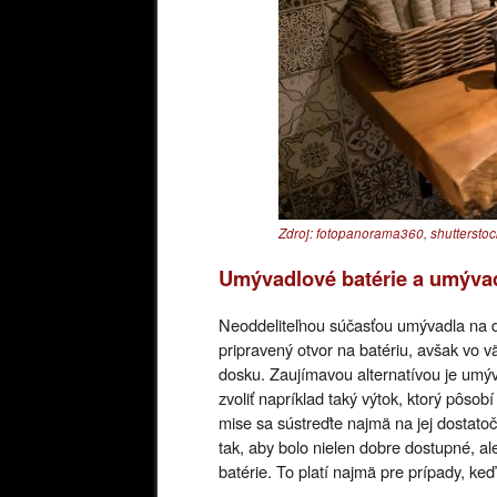
Zdroj: fotopanorama360, shutterstoc
Umývadlové batérie a umýva
Neoddeliteľnou súčasťou umývadla na d
pripravený otvor na batériu, avšak vo 
dosku. Zaujímavou alternatívou je umý
zvoliť napríklad taký výtok, ktorý pôso
mise sa sústreďte najmä na jej dostato
tak, aby bolo nielen dobre dostupné, ale
batérie. To platí najmä pre prípady, ke