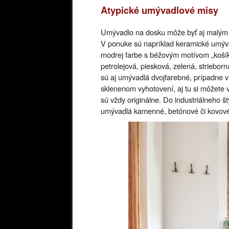
Atypické umývadlové misy
Umývadlo na dosku môže byť aj malým u
V ponuke sú napríklad keramické umýva
modrej farbe s béžovým motívom „košík
petrolejová, piesková, zelená, striebor
sú aj umývadlá dvojfarebné, prípadne 
sklenenom vyhotovení, aj tu si môžete
sú vždy originálne. Do industriálneho št
umývadlá kamenné, betónové či kovov