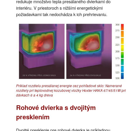
redukuje množstvo tepla presálaného dvierkami do
interiéru. V priestoroch s nižšími energetickými
požiadavkami tak nedochádza k ich prehrievaniu.
Príklad rozdielu presálanej energie cez pohľadové sklo: Namerané
rozdiely pri teplovodnej kozubovej vložky Hoxter HAKA 67/45/51W pri
dávkach 6 a 4 kg dreva
Rohové dvierka s dvojitým
presklením
Dvojité presklenie pre rohové dvierka je príkladnou