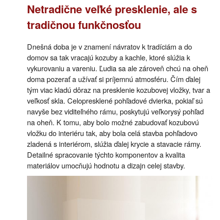
Netradične veľké presklenie, ale s
tradičnou funkčnosťou
Dnešná doba je v znamení návratov k tradíciám a do
domov sa tak vracajú kozuby a kachle, ktoré slúžia k
vykurovaniu a vareniu. Ľudia sa ale zároveň chcú na oheň
doma pozerať a užívať si príjemnú atmosféru. Čím ďalej
tým viac kladú dôraz na presklenie kozubovej vložky, tvar a
veľkosť skla. Celopresklené pohľadové dvierka, pokiaľ sú
navyše bez viditeľného rámu, poskytujú veľkorysý pohľad
na oheň. K tomu, aby bolo možné zabudovať kozubovú
vložku do interiéru tak, aby bola celá stavba pohľadovo
zladená s interiérom, slúžia ďalej krycie a stavacie rámy.
Detailné spracovanie týchto komponentov a kvalita
materiálov umocňujú hodnotu a dizajn celej stavby.