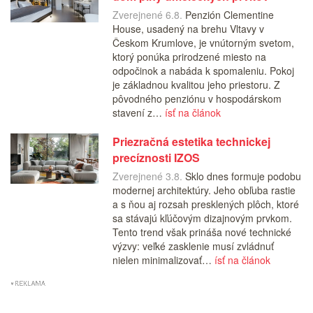
Zverejnené 6.8.
Penzión Clementine
House, usadený na brehu Vltavy v
Českom Krumlove, je vnútorným svetom,
ktorý ponúka prirodzené miesto na
odpočinok a nabáda k spomaleniu. Pokoj
je základnou kvalitou jeho priestoru. Z
pôvodného penziónu v hospodárskom
stavení z…
ísť na článok
Priezračná estetika technickej
precíznosti IZOS
Zverejnené 3.8.
Sklo dnes formuje podobu
modernej architektúry. Jeho obľuba rastie
a s ňou aj rozsah presklených plôch, ktoré
sa stávajú kľúčovým dizajnovým prvkom.
Tento trend však prináša nové technické
výzvy: veľké zasklenie musí zvládnuť
nielen minimalizovať…
ísť na článok