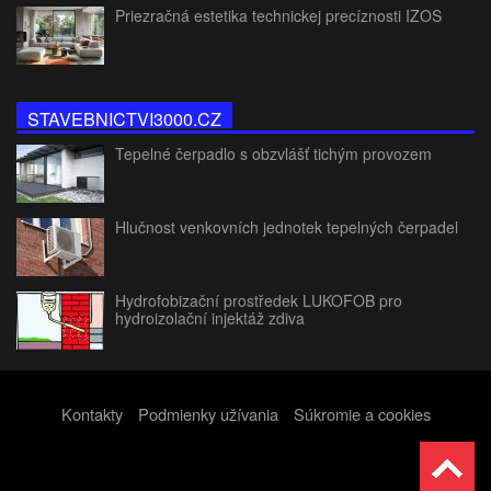
Priezračná estetika technickej precíznosti IZOS
STAVEBNICTVI3000.CZ
Tepelné čerpadlo s obzvlášť tichým provozem
Hlučnost venkovních jednotek tepelných čerpadel
Hydrofobizační prostředek LUKOFOB pro
hydroizolační injektáž zdiva
Kontakty
Podmienky užívania
Súkromie a cookies