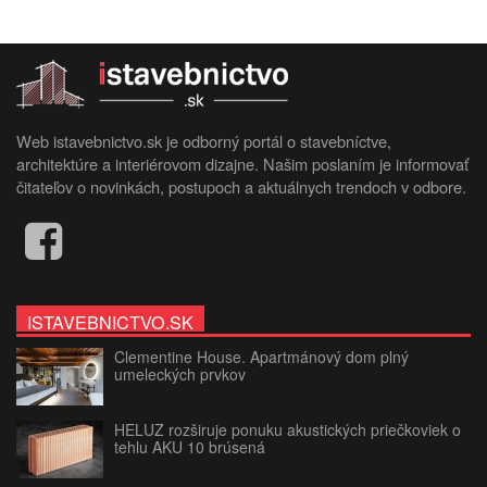
Web istavebnictvo.sk je odborný portál o stavebníctve,
architektúre a interiérovom dizajne. Našim poslaním je informovať
čitateľov o novinkách, postupoch a aktuálnych trendoch v odbore.
ISTAVEBNICTVO.SK
Clementine House. Apartmánový dom plný
umeleckých prvkov
HELUZ rozširuje ponuku akustických priečkoviek o
tehlu AKU 10 brúsená