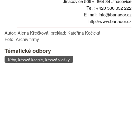
Jinačovice 509E, 664 34 Jinačovice
Tel.: +420 530 332 222
E-mail: info@banador.cz
http://www.banador.cz
Autor: Alena Křečková, preklad: Kateřina Kočická
Foto: Archív firmy
Tématické odbory
Krby, krbové kachle, krbové vložky