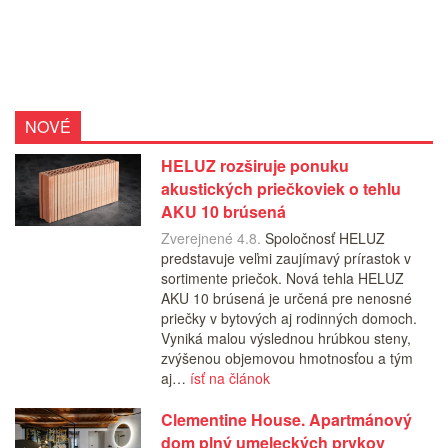
NOVÉ
HELUZ rozširuje ponuku
akustických priečkoviek o tehlu
AKU 10 brúsená
Zverejnené 4.8.
Spoločnosť HELUZ
predstavuje veľmi zaujímavý prírastok v
sortimente priečok. Nová tehla HELUZ
AKU 10 brúsená je určená pre nenosné
priečky v bytových aj rodinných domoch.
Vyniká malou výslednou hrúbkou steny,
zvýšenou objemovou hmotnosťou a tým
aj…
ísť na článok
Clementine House. Apartmánový
dom plný umeleckých prvkov