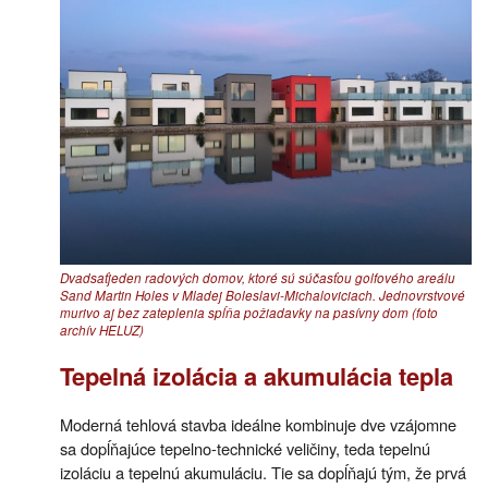
Dvadsaťjeden radových domov, ktoré sú súčasťou golfového areálu
Sand Martin Holes v Mladej Boleslavi-Michaloviciach. Jednovrstvové
murivo aj bez zateplenia spĺňa požiadavky na pasívny dom (foto
archív HELUZ)
Tepelná izolácia a akumulácia tepla
Moderná tehlová stavba ideálne kombinuje dve vzájomne
sa dopĺňajúce tepelno-technické veličiny, teda tepelnú
izoláciu a tepelnú akumuláciu. Tie sa dopĺňajú tým, že prvá