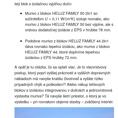
istý blok s izolačnou výplňou dutín:
Murivo z blokov HELUZ FAMILY 50 2in1 so
súčiniteľom
U
= 0,11 W/(m²K) izoluje rovnako, ako
murivo z blokov HELUZ FAMILY 50 bez výplne, ale s
vrstvou dodatočnej izolácie z EPS v hrúbke 78 mm.
Podobne murivo z blokov HELUZ FAMILY 44 2in1
dáva rovnakú tepelnú izoláciu, ako murivo z blokov
HELUZ FAMILY 44, ktoré doplníme tepelnou
izoláciou z EPS hrúbky 72 mm.
A opäť je tu otázka, čo sa oplatí viac. Je to viacvrstvový
postup, ktorý popri vyššej prácnosti a vyšších dopravných
nákladoch má navyše kratšiu životnosť a vyššie riziko
prípadných chýb a poškodení? Alebo nákup tehlových
blokov s izoláciou integrovanou v dutinách a jednovrstvová
výstavba muriva? Tá navyše šetrí priestor, o ktorý je vo
výsledku – pri rovnakom objeme stavby – zväčšený interiér.