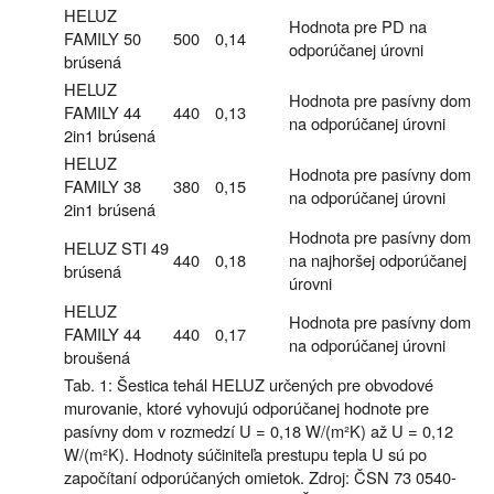
HELUZ
Hodnota pre PD na
FAMILY 50
500
0,14
odporúčanej úrovni
brúsená
HELUZ
Hodnota pre pasívny dom
FAMILY 44
440
0,13
na odporúčanej úrovni
2in1 brúsená
HELUZ
Hodnota pre pasívny dom
FAMILY 38
380
0,15
na odporúčanej úrovni
2in1 brúsená
Hodnota pre pasívny dom
HELUZ STI 49
440
0,18
na najhoršej odporúčanej
brúsená
úrovni
HELUZ
Hodnota pre pasívny dom
FAMILY 44
440
0,17
na odporúčanej úrovni
broušená
Tab. 1: Šestica tehál HELUZ určených pre obvodové
murovanie, ktoré vyhovujú odporúčanej hodnote pre
pasívny dom v rozmedzí U = 0,18 W/(m²K) až U = 0,12
W/(m²K). Hodnoty súčiniteľa prestupu tepla U sú po
započítaní odporúčaných omietok. Zdroj: ČSN 73 0540-