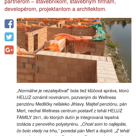
partnerom – stavebníkom, stavebným firmám,
developérom, projektantom a architektom.
„
Normálne je nezatepľovať
” bola tiež kľúčová správa, ktorú
HELUZ oznámil novinárom, pozvaným do Wellness
penziónu Medličky neľaleko Jihlavy. Majiteľ penziónu, pán
Mert, nechal Wellness centrum postaviť z tehál HELUZ
FAMILY 2in1, do ktorých dutín je integrovaná tepelná
izolácia z penového polystyrénu. „
Chcel som to najlepšie,
čo bolo vtedy na trhu,
” povedal pán Mert a doplnil: „
Z tehál