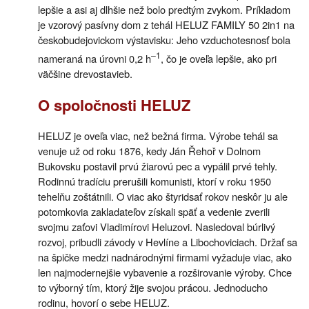
lepšie a asi aj dlhšie než bolo predtým zvykom. Príkladom
je vzorový pasívny dom z tehál HELUZ FAMILY 50 2in1 na
českobudejovickom výstavisku: Jeho vzduchotesnosť bola
–1
nameraná na úrovni 0,2 h
, čo je oveľa lepšie, ako pri
väčšine drevostavieb.
O spoločnosti HELUZ
HELUZ je oveľa viac, než bežná firma. Výrobe tehál sa
venuje už od roku 1876, kedy Ján Řehoř v Dolnom
Bukovsku postavil prvú žiarovú pec a vypálil prvé tehly.
Rodinnú tradíciu prerušili komunisti, ktorí v roku 1950
tehelňu zoštátnili. O viac ako štyridsať rokov neskôr ju ale
potomkovia zakladateľov získali späť a vedenie zverili
svojmu zaťovi Vladimírovi Heluzovi. Nasledoval búrlivý
rozvoj, pribudli závody v Hevlíne a Libochoviciach. Držať sa
na špičke medzi nadnárodnými firmami vyžaduje viac, ako
len najmodernejšie vybavenie a rozširovanie výroby. Chce
to výborný tím, ktorý žije svojou prácou. Jednoducho
rodinu, hovorí o sebe HELUZ.