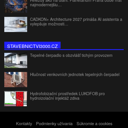
Hviezdy ako na dlani: Planetárium Praha bude mať
najmodernejšiu…
CADKON+ Architecture 2027 prináša AI asistenta a
vylepšuje možnosti…
STAVEBNICTVI3000.CZ
Tepelné čerpadlo s obzvlášť tichým provozem
Hlučnost venkovních jednotek tepelných čerpadel
Hydrofobizační prostředek LUKOFOB pro
hydroizolační injektáž zdiva
Kontakty
Podmienky užívania
Súkromie a cookies