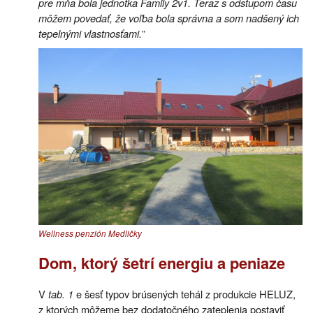
pre mňa bola jednotka Family 2v1. Teraz s odstupom času
môžem povedať, že voľba bola správna a som nadšený ich
tepelnými vlastnosťami.
”
Wellness penzión Medličky
Dom, ktorý šetrí energiu a peniaze
V
tab. 1
e šesť typov brúsených tehál z produkcie HELUZ,
z ktorých môžeme bez dodatočného zateplenia postaviť