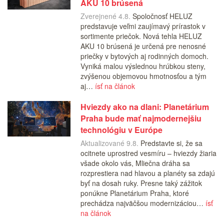
AKU 10 brúsená
Zverejnené 4.8.
Spoločnosť HELUZ
predstavuje veľmi zaujímavý prírastok v
sortimente priečok. Nová tehla HELUZ
AKU 10 brúsená je určená pre nenosné
priečky v bytových aj rodinných domoch.
Vyniká malou výslednou hrúbkou steny,
zvýšenou objemovou hmotnosťou a tým
aj…
ísť na článok
Hviezdy ako na dlani: Planetárium
Praha bude mať najmodernejšiu
technológiu v Európe
Aktualizované 9.8.
Predstavte si, že sa
ocitnete uprostred vesmíru – hviezdy žiaria
všade okolo vás, Mliečna dráha sa
rozprestiera nad hlavou a planéty sa zdajú
byť na dosah ruky. Presne taký zážitok
ponúkne Planetárium Praha, ktoré
prechádza najväčšou modernizáciou…
ísť
na článok