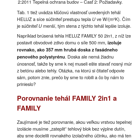
2:2011 Tepelná ochrana budov – Časť 2: Požiadavky.
Tab. 1 tiež uvádza kľúčovú vlastnosť uvedených tehál
HELUZ a síce súčiniteľ prestupu tepla
U
ve W/(m²K). Čím
je súčiniteľ
U
menší, tým stena z týchto tehál lepšie izoluje.
Napríklad brúsená tehla
HELUZ FAMILY 50 2in1, z níž lze
postavit obvodové zdivo domu o síle 500 mm,
izoluje
rovnako, ako 357 mm hrubá doska z fasádneho
. Doska ale nemá žiadnu
penového polystyrénu
únosnosť, takže by sme k nej museli ešte stavať nosný múr
z betónu alebo tehly. Otázka, na ktorú si čitateľ odpovie
sám, potom znie, prečo by sme to robili a čo by nám to
prinieslo?
Porovnanie tehál FAMILY 2in1 a
FAMILY
Zaujímavé je tiež porovnanie, akou veľkou vrstvou tepelnej
izolácie musíme „zateplit” tehlový blok bez výplne dutín,
aby sme docielili rovnakého izolačného účinku, ako má ten