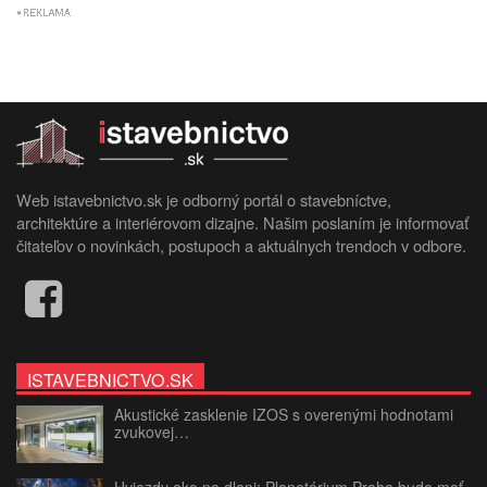
Web istavebnictvo.sk je odborný portál o stavebníctve,
architektúre a interiérovom dizajne. Našim poslaním je informovať
čitateľov o novinkách, postupoch a aktuálnych trendoch v odbore.
ISTAVEBNICTVO.SK
Akustické zasklenie IZOS s overenými hodnotami
zvukovej…