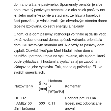
dom a to vrátane pasívneho. Spomenutý penzión je síce
obmurovaný pasívnymi stenami, ale ako celok pasívny nie
je. Jeho majiteľ však vie a stačí mu, že hlavná kúpeľová
časť penziónu je vďaka kvalitným obvodovým stenám dobre
tepelne izolovaná, čo šetrí energiu a náklady.
O tom, či je dom pasívny, rozhodujú vo finále aj ďalšie veci:
okná, vzduchotesnosť domu, spôsob vetrania, orientácia
domu ku svetovým stranám atď. Nie vždy sa pasívny dom
vyplatí. Obzvlášť keď pán Mert hľadal nielen dom s
najnižšou potrebou tepla na vykurovanie, ale aj dom, ktorý
bude vyhľadávaný hosťami a vyplatí sa aj po započítaní
výdajov na jeho výstavbu. Tak, ako to aj požaduje EÚ vo
svojich smerniciach.
Hodnota
Šírka
Názov tehly
U
Komentár
[mm]
[W/(m²K)]
HELUZ
Hodnota pre PD na
FAMILY 50
500
0,11
lepšej, než odporúčanej
2in1 brúsená
úrovni