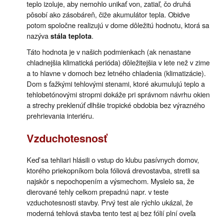
teplo izoluje, aby nemohlo unikať von, zatiaľ, čo druhá
pôsobí ako zásobáreň, čiže akumulátor tepla. Obidve
potom spoločne realizujú v dome dôležitú hodnotu, ktorá sa
nazýva
.
stála teplota
Táto hodnota je v našich podmienkach (ak nenastane
chladnejšia klimatická perióda) dôležitejšia v lete než v zime
a to hlavne v domoch bez letného chladenia (klimatizácie).
Dom s ťažkými tehlovými stenami, ktoré akumulujú teplo a
tehlobetónovými stropmi dokáže pri správnom návrhu okien
a strechy preklenúť dlhšie tropické obdobia bez výrazného
prehrievania interiéru.
Vzduchotesnosť
Keď sa tehliari hlásili o vstup do klubu pasívnych domov,
ktorého priekopníkom bola fóliová drevostavba, stretli sa
najskôr s nepochopením a výsmechom. Myslelo sa, že
dierované tehly celkom prepadnú napr. v teste
vzduchotesnosti stavby. Prvý test ale rýchlo ukázal, že
moderná tehlová stavba tento test aj bez fólií plní oveľa