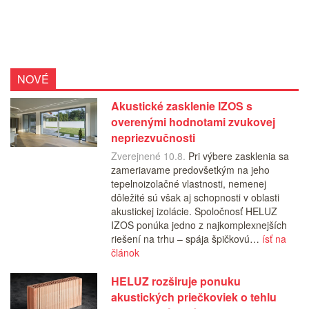
NOVÉ
Akustické zasklenie IZOS s
overenými hodnotami zvukovej
nepriezvučnosti
Zverejnené 10.8.
Pri výbere zasklenia sa
zameriavame predovšetkým na jeho
tepelnoizolačné vlastnosti, nemenej
dôležité sú však aj schopnosti v oblasti
akustickej izolácie. Spoločnosť HELUZ
IZOS ponúka jedno z najkomplexnejších
riešení na trhu – spája špičkovú…
ísť na
článok
HELUZ rozširuje ponuku
akustických priečkoviek o tehlu