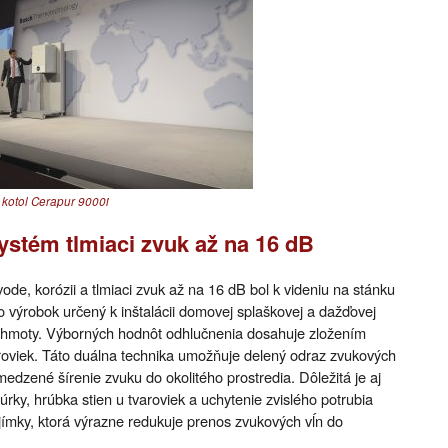
kotol Cerapur 9000i
stém tlmiaci zvuk až na 16 dB
de, korózii a tlmiaci zvuk až na 16 dB bol k videniu na stánku
 výrobok určený k inštalácii domovej splaškovej a dažďovej
ej hmoty. Výborných hodnôt odhlučnenia dosahuje zložením
roviek. Táto duálna technika umožňuje delený odraz zvukových
medzené šírenie zvuku do okolitého prostredia. Dôležitá je aj
ky, hrúbka stien u tvaroviek a uchytenie zvislého potrubia
ímky, ktorá výrazne redukuje prenos zvukových vĺn do