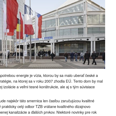
otrebou energie je vízia, ktorou by sa malo uberať české a
ratégie, na ktorej sa v roku 2007 zhodla EÚ. Tento dom by mal
 izolácie a veľmi tesné konštrukcie, ale aj s tým súvisiace
de najskôr táto smernica len časťou zaručujúcou kvalitné
tý prakticky celý odbor TZB vrátane kvalitného dizajnovo
nenej kanalizácie a ďalších prvkov. Niektoré novinky pre rok