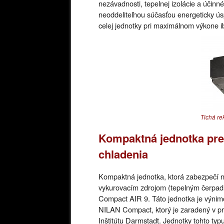
nezávadnosti, tepelnej izolácie a účinn
neoddeliteľnou súčasťou energeticky ús
celej jednotky pri maximálnom výkone i
Tichá r
Kompaktná jednotka pre 
chladenia
Kompaktná jednotka, ktorá zabezpečí nie
vykurovacím zdrojom (tepelným čerpa
Compact AIR 9. Táto jednotka je výnim
NILAN Compact, ktorý je zaradený v p
Inštitútu Darmstadt. Jednotky tohto typ