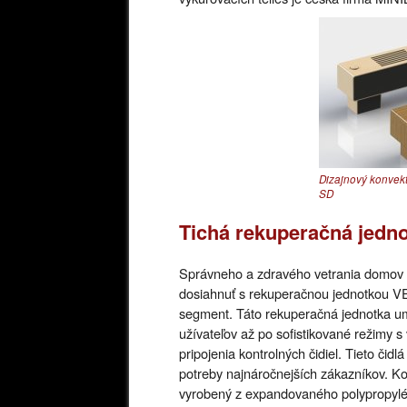
Dizajnový konvekt
SD
Tichá rekuperačná jedn
Správneho a zdravého vetrania domov a
dosiahnuť s rekuperačnou jednotkou VE
segment. Táto rekuperačná jednotka umo
užívateľov až po sofistikované režimy 
pripojenia kontrolných čidiel. Tieto či
potreby najnáročnejších zákazníkov. K
vyrobený z expandovaného polypropylé