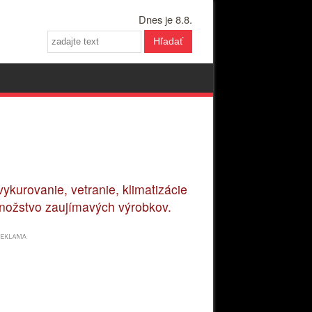
Dnes je 8.8.
Hľadať
ykurovanie, vetranie, klimatizácie
 množstvo zaujímavých výrobkov.