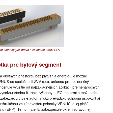
or kombinujúci drevo a lakovanú nerez COIL-
otka pre bytový segment
 obytných priestorov bez plytvania energiou je možné
NUS od spoločnosti 2VV s.r.o. určenou pre rezidenčný
žňuje využitie od najzákladnejších aplikácií pre nenáročných
s vysokou triedou filtrácie, výkonnými EC motormi a možnosťou
dlá zabezpečujú plne automatickú prevádzku schopnú uspokojiť aj
onštrukčnou zaujímavosťou jednotky VENUS je jej plášť,
nu (EPP). Tento materiál zabezpečuje okrem zdravotnej