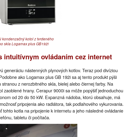
 kondenzačný kotol z tvrdeného
ho skla Logamax plus GB192i
 intuitívnym ovládaním cez internet
ú generáciu nástenných plynových kotlov. Teraz pod divíziou
Podobne ako Logamax plus GB 192i sa aj tento produkt pýši
tranou z nerozbitného skla, bielej alebo čiernej farby. Na
ol zaoblené hrany. Cerapur 9000i sa môže popýšiť jednoduchou
výkonom od 20 do 50 kW. Expanzná nádoba, ktorú obsahuje, má
 a možnosť pripojenia ako radiátora, tak podlahového vykurovania.
tohto kotla na pripojenie k internetu a jeho následné ovládanie
fónu, tabletu či počítača.