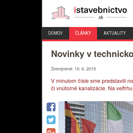
DOMOV
ČLÁNKY
AKTUALITY
Novinky v technick
Zverejnené: 10. 6. 2015
V minulom čísle sme predstavili no
či vnútorné kanalizácie. Na veľtrh