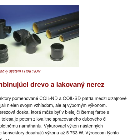
dový systém FRIAPHON
binujúci drevo a lakovaný nerez
ektory pomenované COIL-ND a COIL-SD patria medzi dizajnové
ujali nielen svojim vzhľadom, ale aj výborným výkonom.
rezová doska, ktorá môže byť v bielej či čiernej farbe s
telesa je potom z kvalitne spracovaného dubového či
eplotnému namáhaniu. Vykurovací výkon nástenných
ce konvektory dosahujú výkonu až 5 763 W. Výrobcom týchto
, a.s.