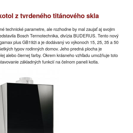
tol z tvrdeného titánového skla
né technické parametre, ale rozhodne by mal zaujať aj svojim
predstavila Bosch Termotechnika, divízia BUDERUS. Tento nový
gamax plus GB192i a je dodávaný vo výkonoch 15, 25, 35 a 50
šetkých typov rodinných domov. Jeho predná plocha je
lej alebo čiernej farby. Okrem krásneho vzhľadu umožňuje toto
tavovanie základných funkcií na čelnom paneli kotla.