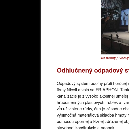
Nástenný plynový 
Odhlučnený odpadový sy
Odpadový systém odolný proti horúcej vo
firmy Nicoll a volá sa FRIAPHON. Tento
kanalizácie je z vysoko akostnej umel
hrubostenných plastových trubiek a tva
vĺn už v stene rúrky, čím je zásadne ob
výnimočná materiálová skladba hmoty rúr
pomocou opornej a klznej združenej obj
stavebnej konštrukcie a naopak.