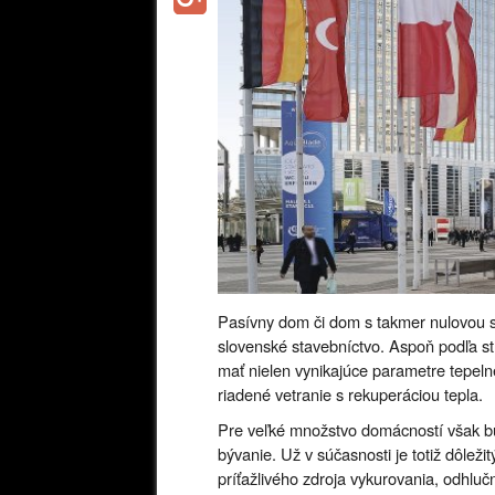
Pasívny dom či dom s takmer nulovou sp
slovenské stavebníctvo. Aspoň podľa st
mať nielen vynikajúce parametre tepelnej
riadené vetranie s rekuperáciou tepla.
Pre veľké množstvo domácností však bu
bývanie. Už v súčasnosti je totiž dôleži
príťažlivého zdroja vykurovania, odhluč