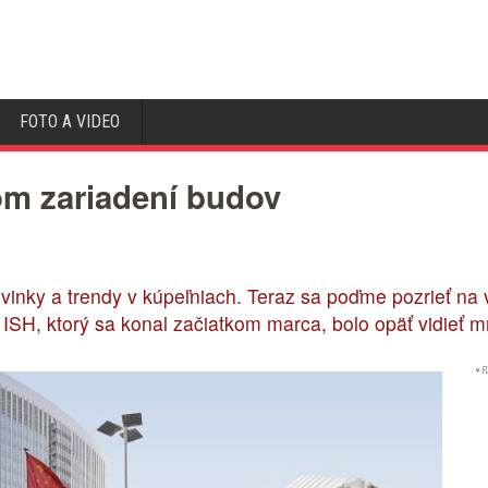
FOTO A VIDEO
om zariadení budov
vinky a trendy v kúpeľniach. Teraz sa poďme pozrieť na v
u ISH, ktorý sa konal začiatkom marca, bolo opäť vidieť