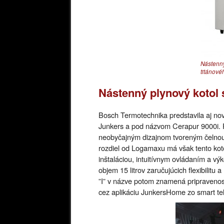
Nástenný
titánové
Nástenný plynový kotol s
Bosch Termotechnika predstavila aj nov
Junkers a pod názvom Cerapur 9000i. 
neobyčajným dizajnom tvoreným čelnou s
rozdiel od Logamaxu má však tento kot
inštaláciou, intuitívnym ovládaním a 
objem 15 litrov zaručujúcich flexibilitu
”I” v názve potom znamená pripravenosť 
cez aplikáciu JunkersHome zo smart tele