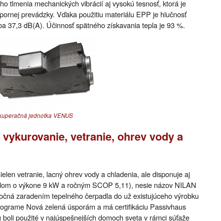
ého tlmenia mechanických vibrácií aj vysokú tesnosť, ktorá je
pornej prevádzky. Vďaka použitiu materiálu EPP je hlučnosť
ba 37,3 dB(A). Účinnosť spätného získavania tepla je 93 %.
ekuperačná jednotka VENUS
vykurovanie, vetranie, ohrev vody a
len vetranie, lacný ohrev vody a chladenia, ale disponuje aj
dlom o výkone 9 kW a ročným SCOP 5,11), nesie názov NILAN
očná zaradením tepelného čerpadla do už existujúceho výrobku
rograme Nová zelená úsporám a má certifikáciu Passivhaus
u boli použité v najúspešnejších domoch sveta v rámci súťaže