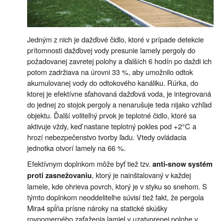
Jedným z nich je dažďové čidlo, ktoré v prípade detekcie
prítomnosti dažďovej vody presunie lamely pergoly do
požadovanej zavretej polohy a ďalších 6 hodín po daždi ich
potom zadržiava na úrovni 33 %, aby umožnilo odtok
akumulovanej vody do odtokového kanáliku. Rúrka, do
ktorej je efektívne sťahovaná dažďová voda, je integrovaná
do jednej zo stojok pergoly a nenarušuje teda nijako vzhľad
objektu. Ďalší voliteľný prvok je teplotné čidlo, ktoré sa
aktivuje vždy, keď nastane teplotný pokles pod +2°C a
hrozí nebezpečenstvo tvorby ľadu. Vtedy ovládacia
jednotka otvorí lamely na 66 %.
Efektívnym doplnkom môže byť tiež tzv.
anti-snow systém
, ktorý je nainštalovaný v každej
proti zasnežovaniu
lamele, kde ohrieva povrch, ktorý je v styku so snehom. S
týmto doplnkom neoddeliteľne súvisí tiež fakt, že pergola
Mira4 spĺňa prísne nároky na statické skúšky
rovnomerného zaťaženia lamiel v uzatvorenej polohe v