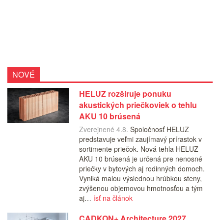
NOVÉ
HELUZ rozširuje ponuku
akustických priečkoviek o tehlu
AKU 10 brúsená
Zverejnené 4.8.
Spoločnosť HELUZ
predstavuje veľmi zaujímavý prírastok v
sortimente priečok. Nová tehla HELUZ
AKU 10 brúsená je určená pre nenosné
priečky v bytových aj rodinných domoch.
Vyniká malou výslednou hrúbkou steny,
zvýšenou objemovou hmotnosťou a tým
aj…
ísť na článok
CADKON+ Architecture 2027