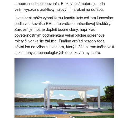
a nepresností polohovania. Efektívnosť motoru je teda
veľmi vysoká s prakticky nulovými nárokmi na údržbu.
Investor si môže vybrať farbu konštrukcie celkom ľubovoľne
podľa vzorkovníku RAL a to vrátane antracitovej štruktúry.
Zároveň je možné doplniť bočné clony, napríklad
poveternostným podmienkam veľmi odolné screenové
rolety či vonkajšie žalúzie. Finálny vzhľad pergoly teda
závisí len na výbere investora, ktorý môže okrem iného voliť
aj z mnohých technologických doplnkov firmy Isotra.