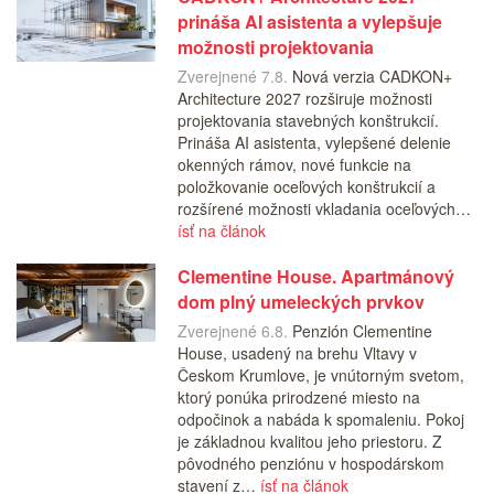
prináša AI asistenta a vylepšuje
možnosti projektovania
Zverejnené 7.8.
Nová verzia CADKON+
Architecture 2027 rozširuje možnosti
projektovania stavebných konštrukcií.
Prináša AI asistenta, vylepšené delenie
okenných rámov, nové funkcie na
položkovanie oceľových konštrukcií a
rozšírené možnosti vkladania oceľových…
ísť na článok
Clementine House. Apartmánový
dom plný umeleckých prvkov
Zverejnené 6.8.
Penzión Clementine
House, usadený na brehu Vltavy v
Českom Krumlove, je vnútorným svetom,
ktorý ponúka prirodzené miesto na
odpočinok a nabáda k spomaleniu. Pokoj
je základnou kvalitou jeho priestoru. Z
pôvodného penziónu v hospodárskom
stavení z…
ísť na článok