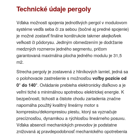
Technické údaje pergoly
Vďaka možnosti spojenia jednotlivých pergol v modulovom
systéme vedľa seba či za sebou (bočné aj predné spojenie)
je možné zostaviť finálne konštrukcie takmer akejkoľvek
veľkosti či pôdorysu. Jediným obmedzením je dodržanie
medzných rozmerov jedného segmentu, pričom
garantovaná maximálna plocha jedného modulu je 31,5
m2.
Strecha pergoly je zostavená z hliníkových lamiel, jedná sa
o polohovacie zastrešenie s možnosťou
voľby pozície od
. Ovládanie prebieha elektronicky diaľkovo a je
0° do 140°
veľmi tiché s minimálnou spotrebou elektrickej energie. K
bezpečnosti, tichosti a čistote chodu zariadenia značne
napomáha použitý kvalitný lineárny motor s
kompresiou/dekompresiou piestu, ktorý sa vyznačuje
precíznosťou, dynamikou a rýchlosťou lineárneho posuvu.
Vďaka absencii mechanických prevodov je podstatne
znižovaná aj pravdepodobnosť mechanického opotrebenia