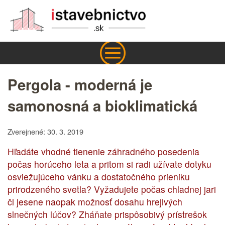
Pergola - moderná je
samonosná a bioklimatická
Zverejnené: 30. 3. 2019
Hľadáte vhodné tienenie záhradného posedenia
počas horúceho leta a pritom si radi užívate dotyku
osviežujúceho vánku a dostatočného prieniku
prirodzeného svetla? Vyžadujete počas chladnej jari
či jesene naopak možnosť dosahu hrejivých
slnečných lúčov? Zháňate prispôsobivý prístrešok