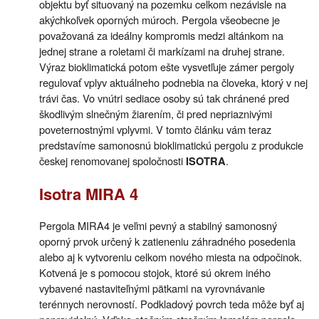
objektu byť situovaný na pozemku celkom nezávisle na
akýchkoľvek oporných múroch. Pergola všeobecne je
považovaná za ideálny kompromis medzi altánkom na
jednej strane a roletami či markízami na druhej strane.
Výraz bioklimatická potom ešte vysvetľuje zámer pergoly
regulovať vplyv aktuálneho podnebia na človeka, ktorý v nej
trávi čas. Vo vnútri sediace osoby sú tak chránené pred
škodlivým slnečným žiarením, či pred nepriaznivými
poveternostnými vplyvmi. V tomto článku vám teraz
predstavíme samonosnú bioklimatickú pergolu z produkcie
českej renomovanej spoločnosti
.
ISOTRA
Isotra MIRA 4
Pergola MIRA4 je veľmi pevný a stabilný samonosný
oporný prvok určený k zatieneniu záhradného posedenia
alebo aj k vytvoreniu celkom nového miesta na odpočinok.
Kotvená je s pomocou stojok, ktoré sú okrem iného
vybavené nastaviteľnými pätkami na vyrovnávanie
terénnych nerovností. Podkladový povrch teda môže byť aj