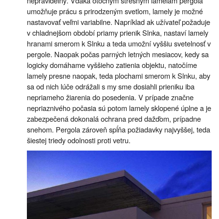
nepravidelný. Vďaka otočným strešným lamelám pergola
umožňuje prácu s prirodzeným svetlom, lamely je možné
nastavovať veľmi variabilne. Napríklad ak užívateľ požaduje
v chladnejšom období priamy prienik Slnka, nastaví lamely
hranami smerom k Slnku a teda umožní vyššiu svetelnosť v
pergole. Naopak počas parných letných mesiacov, kedy sa
logicky domáhame vyššieho zatienia objektu, natočíme
lamely presne naopak, teda plochami smerom k Slnku, aby
sa od nich lúče odrážali s my sme dosiahli prieniku iba
nepriameho žiarenia do posedenia. V prípade značne
nepriaznivého počasia sú potom lamely sklopené úplne a je
zabezpečená dokonalá ochrana pred dažďom, prípadne
snehom. Pergola zároveň spĺňa požiadavky najvyššej, teda
šiestej triedy odolnosti proti vetru.