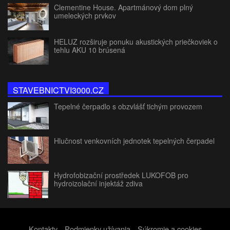
Clementine House. Apartmánový dom plný
umeleckých prvkov
HELUZ rozširuje ponuku akustických priečkoviek o
tehlu AKU 10 brúsená
STAVEBNICTVI3000.CZ
Tepelné čerpadlo s obzvlášť tichým provozem
Hlučnost venkovních jednotek tepelných čerpadel
Hydrofobizační prostředek LUKOFOB pro
hydroizolační injektáž zdiva
Kontakty
Podmienky užívania
Súkromie a cookies