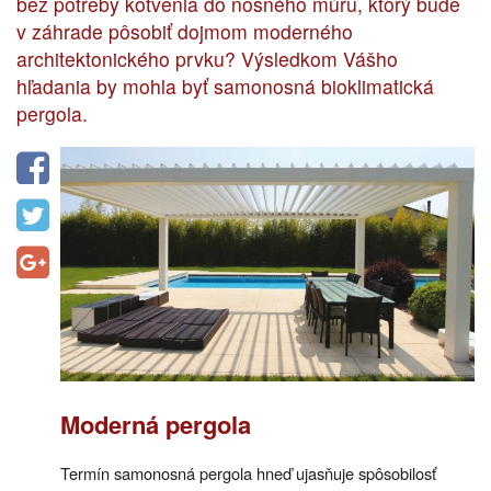
bez potreby kotvenia do nosného múru, ktorý bude
v záhrade pôsobiť dojmom moderného
architektonického prvku? Výsledkom Vášho
hľadania by mohla byť samonosná bioklimatická
pergola.
Moderná pergola
Termín samonosná pergola hneď ujasňuje spôsobilosť