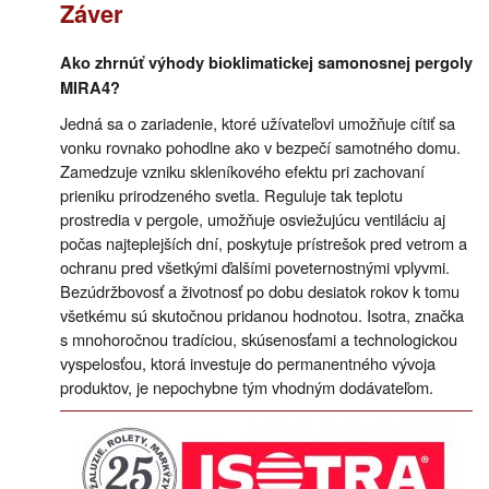
Záver
Ako zhrnúť výhody bioklimatickej samonosnej pergoly
MIRA4?
Jedná sa o zariadenie, ktoré užívateľovi umožňuje cítiť sa
vonku rovnako pohodlne ako v bezpečí samotného domu.
Zamedzuje vzniku skleníkového efektu pri zachovaní
prieniku prirodzeného svetla. Reguluje tak teplotu
prostredia v pergole, umožňuje osviežujúcu ventiláciu aj
počas najteplejších dní, poskytuje prístrešok pred vetrom a
ochranu pred všetkými ďalšími poveternostnými vplyvmi.
Bezúdržbovosť a životnosť po dobu desiatok rokov k tomu
všetkému sú skutočnou pridanou hodnotou. Isotra, značka
s mnohoročnou tradíciou, skúsenosťami a technologickou
vyspelosťou, ktorá investuje do permanentného vývoja
produktov, je nepochybne tým vhodným dodávateľom.