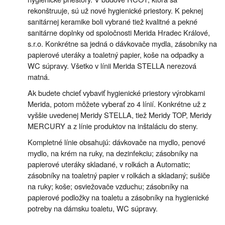
rekonštruuje, sú už nové hygienické priestory. K peknej
sanitárnej keramike boli vybrané tiež kvalitné a pekné
sanitárne doplnky od spoločnosti Merida Hradec Králové,
s.r.o. Konkrétne sa jedná o dávkovače mydla, zásobníky na
papierové uteráky a toaletný papier, koše na odpadky a
WC súpravy. Všetko v línii Merida STELLA nerezová
matná.
Ak budete chcieť vybaviť hygienické priestory výrobkami
Merida, potom môžete vyberať zo 4 línií. Konkrétne už z
vyššie uvedenej Meridy STELLA, tiež Meridy TOP, Meridy
MERCURY a z línie produktov na inštaláciu do steny.
Kompletné línie obsahujú: dávkovače na mydlo, penové
mydlo, na krém na ruky, na dezinfekciu; zásobníky na
papierové uteráky skladané, v rolkách a Automatic;
zásobníky na toaletný papier v rolkách a skladaný; sušiče
na ruky; koše; osviežovače vzduchu; zásobníky na
papierové podložky na toaletu a zásobníky na hygienické
potreby na dámsku toaletu, WC súpravy.