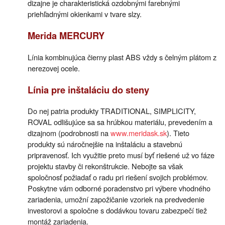
dizajne je charakteristická ozdobnými farebnými
priehľadnými okienkami v tvare slzy.
Merida MERCURY
Línia kombinujúca čierny plast ABS vždy s čelným plátom z
nerezovej ocele.
Línia pre inštaláciu do steny
Do nej patria produkty TRADITIONAL, SIMPLICITY,
ROVAL odlišujúce sa sa hrúbkou materiálu, prevedením a
dizajnom (podrobnosti na
www.meridask.sk
). Tieto
produkty sú náročnejšie na inštaláciu a stavebnú
pripravenosť. Ich využitie preto musí byť riešené už vo fáze
projektu stavby či rekonštrukcie. Nebojte sa však
spoločnosť požiadať o radu pri riešení svojich problémov.
Poskytne vám odborné poradenstvo pri výbere vhodného
zariadenia, umožní zapožičanie vzoriek na predvedenie
investorovi a spoločne s dodávkou tovaru zabezpečí tiež
montáž zariadenia.