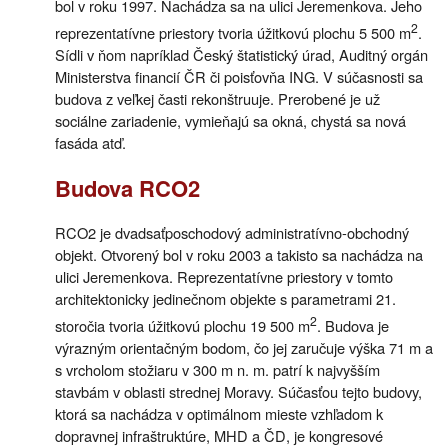
bol v roku 1997. Nachádza sa na ulici Jeremenkova. Jeho
2
reprezentatívne priestory tvoria úžitkovú plochu 5 500 m
.
Sídli v ňom napríklad Český štatistický úrad, Auditný orgán
Ministerstva financií ČR či poisťovňa ING. V súčasnosti sa
budova z veľkej časti rekonštruuje. Prerobené je už
sociálne zariadenie, vymieňajú sa okná, chystá sa nová
fasáda atď.
Budova RCO2
RCO2 je dvadsaťposchodový administratívno-obchodný
objekt. Otvorený bol v roku 2003 a takisto sa nachádza na
ulici Jeremenkova. Reprezentatívne priestory v tomto
architektonicky jedinečnom objekte s parametrami 21.
2
storočia tvoria úžitkovú plochu 19 500 m
. Budova je
výrazným orientačným bodom, čo jej zaručuje výška 71 m a
s vrcholom stožiaru v 300 m n. m. patrí k najvyšším
stavbám v oblasti strednej Moravy. Súčasťou tejto budovy,
ktorá sa nachádza v optimálnom mieste vzhľadom k
dopravnej infraštruktúre, MHD a ČD, je kongresové