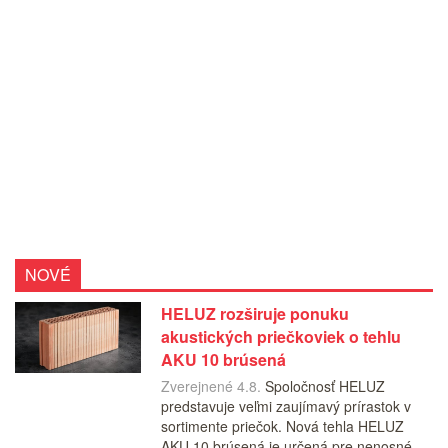
NOVÉ
HELUZ rozširuje ponuku
akustických priečkoviek o tehlu
AKU 10 brúsená
Zverejnené 4.8.
Spoločnosť HELUZ
predstavuje veľmi zaujímavý prírastok v
sortimente priečok. Nová tehla HELUZ
AKU 10 brúsená je určená pre nenosné