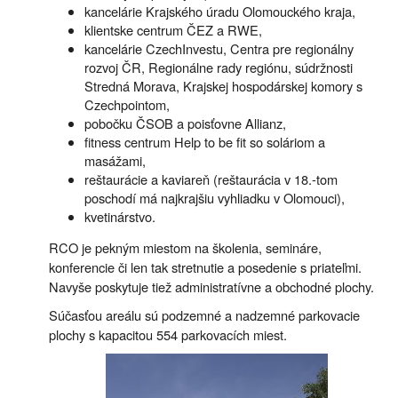
kancelárie Krajského úradu Olomouckého kraja,
klientske centrum ČEZ a RWE,
kancelárie CzechInvestu, Centra pre regionálny
rozvoj ČR, Regionálne rady regiónu, súdržnosti
Stredná Morava, Krajskej hospodárskej komory s
Czechpointom,
pobočku ČSOB a poisťovne Allianz,
fitness centrum Help to be fit so soláriom a
masážami,
reštaurácie a kaviareň (reštaurácia v 18.-tom
poschodí má najkrajšiu vyhliadku v Olomouci),
kvetinárstvo.
RCO je pekným miestom na školenia, semináre,
konferencie či len tak stretnutie a posedenie s priateľmi.
Navyše poskytuje tiež administratívne a obchodné plochy.
Súčasťou areálu sú podzemné a nadzemné parkovacie
plochy s kapacitou 554 parkovacích miest.