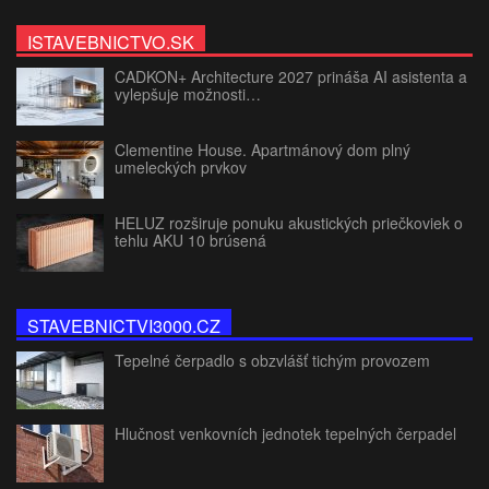
ISTAVEBNICTVO.SK
CADKON+ Architecture 2027 prináša AI asistenta a
vylepšuje možnosti…
Clementine House. Apartmánový dom plný
umeleckých prvkov
HELUZ rozširuje ponuku akustických priečkoviek o
tehlu AKU 10 brúsená
STAVEBNICTVI3000.CZ
Tepelné čerpadlo s obzvlášť tichým provozem
Hlučnost venkovních jednotek tepelných čerpadel