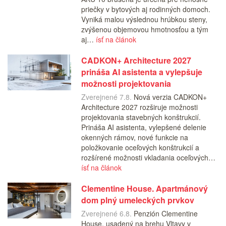
priečky v bytových aj rodinných domoch.
Vyniká malou výslednou hrúbkou steny,
zvýšenou objemovou hmotnosťou a tým
aj…
ísť na článok
CADKON+ Architecture 2027
prináša AI asistenta a vylepšuje
možnosti projektovania
Zverejnené 7.8.
Nová verzia CADKON+
Architecture 2027 rozširuje možnosti
projektovania stavebných konštrukcií.
Prináša AI asistenta, vylepšené delenie
okenných rámov, nové funkcie na
položkovanie oceľových konštrukcií a
rozšírené možnosti vkladania oceľových…
ísť na článok
Clementine House. Apartmánový
dom plný umeleckých prvkov
Zverejnené 6.8.
Penzión Clementine
House, usadený na brehu Vltavy v