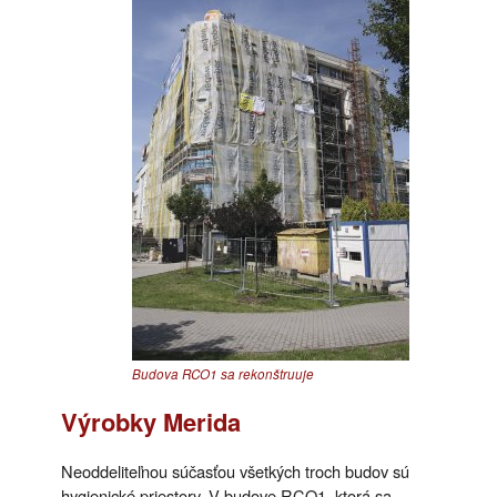
Budova RCO1 sa rekonštruuje
Výrobky Merida
Neoddeliteľnou súčasťou všetkých troch budov sú
hygienické priestory. V budove RCO1, ktorá sa