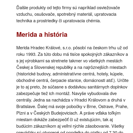
Ďalšie produkty od tejto firmy sú napríklad osviežovače
vzduchu, osušovače, spotrebný materiál, upratovacia
technika a prostriedky či upratovacia chémia.
Merida a história
Merida Hradec Králové, s.r.o. pôsobí na českom trhu už od
roku 1993. Za túto dobu má tisíce spokojných zákazníkov a
s jej výrobkami sa stretnete takmer vo všetkých mestách
Českej a Slovenskej republiky a na najrôznejších miestach
(historické budovy, administratívne centrá, hotely, kúpele,
obchodné centrá, čerpacie stanice, domácnosti atď.). Určite
je to aj preto, že súčasne s dodávkou sanitárnych doplnkov
zabezpečuje tiež ich montáž. Navyše vybudovala dve
centrály. Jedna sa nachádza v Hradci Královom a druhá v
Bratislave. Ďalej má svoje pobočky v Brne, Ostrave, Prahe,
Plzni a v Českých Budejoviciach. A práve vďaka toľkým
miestam dokáže zabezpečiť či už existujúcim, tak aj
budúcim zákazníkom aj veľmi rýchle zásobovanie. Všetky
prevádzky sú otvorené od pondelka do piatku od 7.30 do