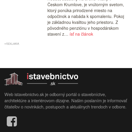
Českom Krumlove, je vnútorným svetom,
ktorý ponúka prirodzené miesto na
odpočinok a nabáda k spomaleniu. Pokoj
je základnou kvalitou jeho priestoru. Z
pôvodného penziónu v hospodárskom
stavení z…
ísť na článok
Web istavebnictvo.sk je odborný portál o stavebníctve,
architektúre a interiérovom dizajne. Našim poslaním je informovať
čitateľov o novinkách, postupoch a aktuálnych trendoch v odbore.