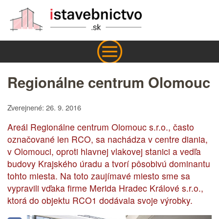
Regionálne centrum Olomouc
Zverejnené: 26. 9. 2016
Areál Regionálne centrum Olomouc s.r.o., často
označované len RCO, sa nachádza v centre diania,
v Olomouci, oproti hlavnej vlakovej stanici a vedľa
budovy Krajského úradu a tvorí pôsobivú dominantu
tohto miesta. Na toto zaujímavé miesto sme sa
vypravili vďaka firme Merida Hradec Králové s.r.o.,
ktorá do objektu RCO1 dodávala svoje výrobky.