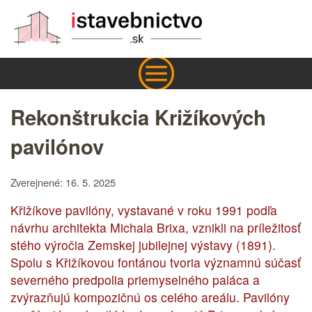
Rekonštrukcia Križíkových
pavilónov
Zverejnené: 16. 5. 2025
Křižíkove pavilóny, vystavané v roku 1991 podľa
návrhu architekta Michala Brixa, vznikli na príležitosť
stého výročia Zemskej jubilejnej výstavy (1891).
Spolu s Křižíkovou fontánou tvoria významnú súčasť
severného predpolia priemyselného paláca a
zvýrazňujú kompozičnú os celého areálu. Pavilóny