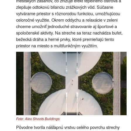
mestských zásahov, čo znižuje efekt tepelného ostrova a
zlepšuje odtokovú bilanciu zrážkových vôd. Súčasne
vytvárame priestor s rôznorodou funkciou, umožňujúcou
celoročné využitie. Okrem oddychu a relaxácie v zeleni
chceme umožniť jednoduché stravovanie aj športové a
spoločenské aktivity. Na streche sa teraz nachádza bufet,
bežecká dráha a herné prvky, ktoré premieňajú tento
priestor na miesto s multifunkčným využitím.
Foto: Alex Shoots Buildings
Pôvodne tvorila nášľapnú vrstvu celého povrchu strechy