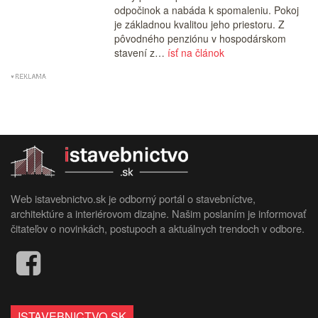
odpočinok a nabáda k spomaleniu. Pokoj
je základnou kvalitou jeho priestoru. Z
pôvodného penziónu v hospodárskom
stavení z…
ísť na článok
Web istavebnictvo.sk je odborný portál o stavebníctve,
architektúre a interiérovom dizajne. Našim poslaním je informovať
čitateľov o novinkách, postupoch a aktuálnych trendoch v odbore.
ISTAVEBNICTVO.SK