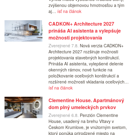
zvýšenou objemovou hmotnosťou a tým
aj…
ísť na článok
CADKON+ Architecture 2027
prináša AI asistenta a vylepšuje
možnosti projektovania
Zverejnené 7.8.
Nová verzia CADKON+
Architecture 2027 rozširuje možnosti
projektovania stavebných konštrukcií.
Prináša AI asistenta, vylepšené delenie
okenných rámov, nové funkcie na
položkovanie oceľových konštrukcií a
rozšírené možnosti vkladania oceľových…
ísť na článok
Clementine House. Apartmánový
dom plný umeleckých prvkov
Zverejnené 6.8.
Penzión Clementine
House, usadený na brehu Vltavy v
Českom Krumlove, je vnútorným svetom,
ktorý ponúka prirodzené miesto na