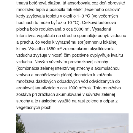
tmavá betónová dlažba, tá absorbovala cez deň obrovské
množstvo tepla a pôsobila tak efekt „tepelného ostrova“
kedy zvyšovala teplotu v okolí o 1–3 °C (vo večerných
hodinách to môže byť až o 10 °C). Celková betónová
plocha bolo redukovaná o cca 5000 m². Vysadená
intenzívna vegetácia na streche spomaľuje pohyb vzduchu
a prachu, čo vedie k výraznému spríjemneniu lokálnej
klímy. Výsadba 1850 m² zelene okrem okysličovania
vzduchu zvyšuje vlhkosť, čím pozitívne ovplyvňuje kvalitu
vzduchu. Novým súvrstvím prevádzkovej strechy
(kombinácia zelenej intenzívnej strechy s akumulačnou
vrstvou a pochôdznych plôch) dochádza k zníženiu
množstva dažďových odpadových vôd odvádzaných do
areálovej kanalizácie o cca 1000 m³/rok. Toto množstvo
zostáva pri zrážkach akumulované v súvrství zelenej
strechy a je následne využité na rast zelene a odpar z
vegetačných plôch.