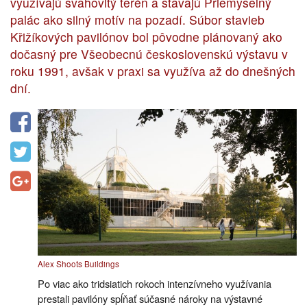
využívajú svahovitý terén a stavajú Priemyselný
palác ako silný motív na pozadí. Súbor stavieb
Křižíkových pavilónov bol pôvodne plánovaný ako
dočasný pre Všeobecnú československú výstavu v
roku 1991, avšak v praxi sa využíva až do dnešných
dní.
Alex Shoots Buildings
Po viac ako tridsiatich rokoch intenzívneho využívania
prestali pavilóny spĺňať súčasné nároky na výstavné