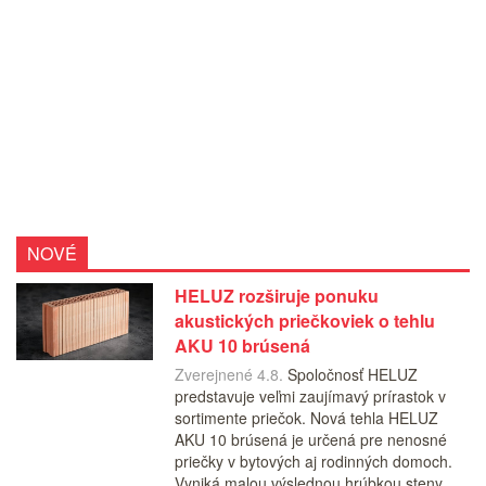
NOVÉ
HELUZ rozširuje ponuku
akustických priečkoviek o tehlu
AKU 10 brúsená
Zverejnené 4.8.
Spoločnosť HELUZ
predstavuje veľmi zaujímavý prírastok v
sortimente priečok. Nová tehla HELUZ
AKU 10 brúsená je určená pre nenosné
priečky v bytových aj rodinných domoch.
Vyniká malou výslednou hrúbkou steny,