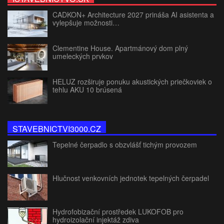
CADKON+ Architecture 2027 prináša AI asistenta a
vylepšuje možnosti…
Clementine House. Apartmánový dom plný
umeleckých prvkov
HELUZ rozširuje ponuku akustických priečkoviek o
tehlu AKU 10 brúsená
STAVEBNICTVI3000.CZ
Tepelné čerpadlo s obzvlášť tichým provozem
Hlučnost venkovních jednotek tepelných čerpadel
Hydrofobizační prostředek LUKOFOB pro
hydroizolační injektáž zdiva