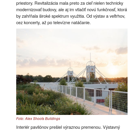
priestory. Revitalizácia mala preto za cieľ nielen technicky
modernizovať budovy, ale aj im vtlačiť novú funkčnosť, ktorá
by zahŕňala široké spektrum využitia. Od výstav a veľtrhov,
cez koncerty, až po televízne natáčanie.
Foto: Alex Shoots Buildings
Interiér pavilónov prešiel výraznou premenou. Výstavný