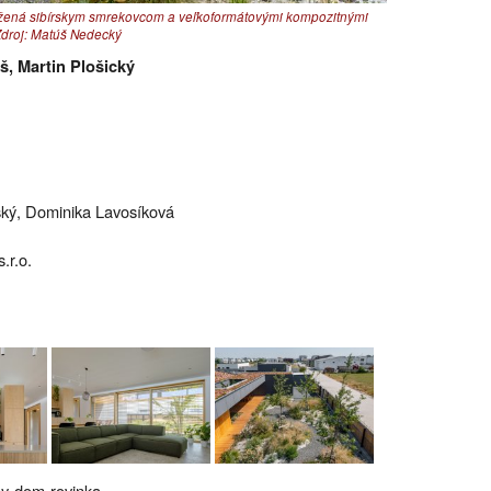
ložená sibírskym smrekovcom a veľkoformátovými kompozitnými
Zdroj: Matúš Nedecký
š, Martin Plošický
vský, Dominika Lavosíková
.r.o.
ny-dom-rovinka