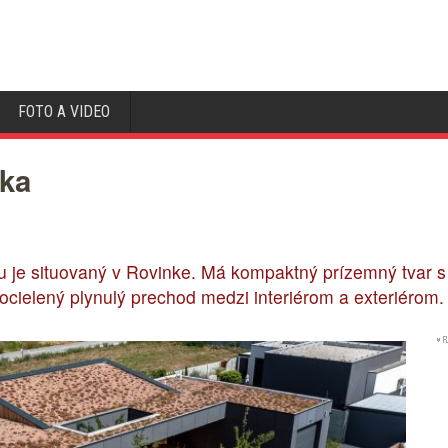
FOTO A VIDEO
ka
 je situovaný v Rovinke. Má kompaktný prízemný tvar s
ocielený plynulý prechod medzi interiérom a exteriérom.