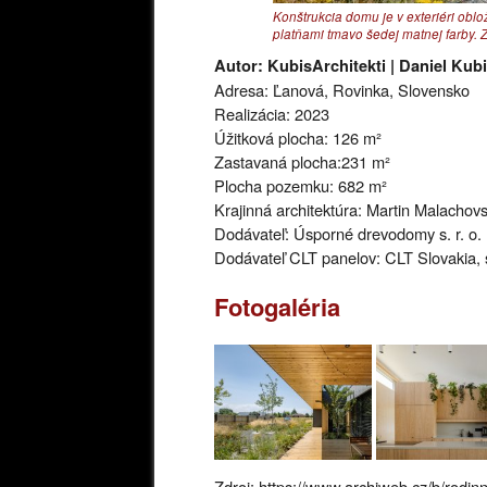
Konštrukcia domu je v exteriéri ob
platňami tmavo šedej matnej farby. 
Autor: KubisArchitekti | Daniel Kubi
Adresa: Ľanová, Rovinka, Slovensko
Realizácia: 2023
Úžitková plocha: 126 m²
Zastavaná plocha:231 m²
Plocha pozemku: 682 m²
Krajinná architektúra: Martin Malacho
Dodávateľ: Úsporné drevodomy s. r. o.
Dodávateľ CLT panelov: CLT Slovakia, s
Fotogaléria
Zdroj: https://www.archiweb.cz/b/rodin