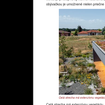
obývačkou je umožnené nielen priečne pr
Celá strecha má extenzívnu vegetác
Celá strecha má extenzívnu vegetáciu.