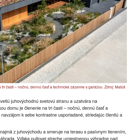
 tri časti – nočnú, dennú časť a technické zázemie s garážou. Zdroj: Matúš
etlú juhovýchodnú svetovú stranu a uzatvára na
ou domu je členenie na tri časti – nočnú, dennú časť a
 navzájom k sebe kontrastne usporiadané, striedajúc členitú a
á najmä z juhovýchodu a smeruje na terasu s pasívnym tienením,
a záhrada. Vďaka pultovej streche umiestnenou výhradne nad