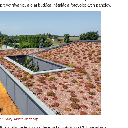
evetrávanie, ale aj budúca inštalácia fotovoltických panelov.
iu. Zdroj: Matúš Nedecký
 Konštrukčne je stavba riešená kombináciou CLT panelov a