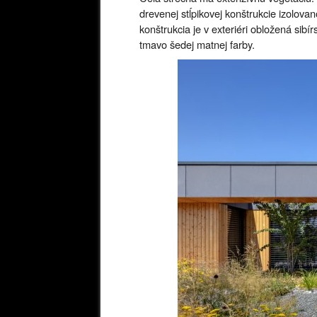
drevenej stĺpikovej konštrukcie izolov
konštrukcia je v exteriéri obložená s
tmavo šedej matnej farby.