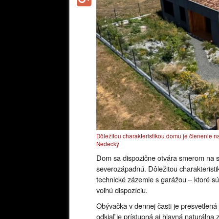
Dôležitou charakteristikou domu je členenie na
Nedecký
Dom sa dispozične otvára smerom na sv
severozápadnú. Dôležitou charakteristik
technické zázemie s garážou – ktoré sú
voľnú dispozíciu.
Obývačka v dennej časti je presvetlen
odkiaľ je prístupná aj hlavná naturáln