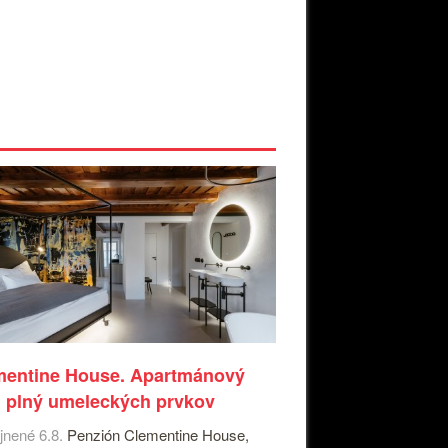
mentine House. Apartmánový
 plný umeleckých prvkov
jnené 6.8.
Penzión Clementine House,