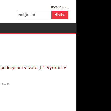
Dnes je 8.8.
Hľadať
 pôdorysom v tvare „L". Výrezmi v