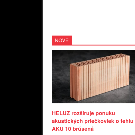
NOVÉ
HELUZ rozširuje ponuku
akustických priečkoviek o tehlu
AKU 10 brúsená