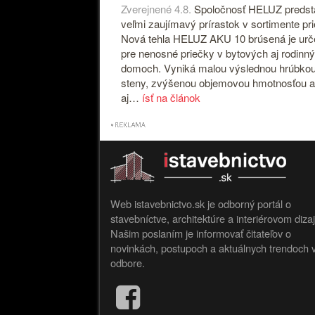
Zverejnené 4.8.
Spoločnosť HELUZ predst
veľmi zaujímavý prírastok v sortimente pr
Nová tehla HELUZ AKU 10 brúsená je ur
pre nenosné priečky v bytových aj rodinn
domoch. Vyniká malou výslednou hrúbko
steny, zvýšenou objemovou hmotnosťou a
aj…
ísť na článok
Web istavebnictvo.sk je odborný portál o
stavebníctve, architektúre a interiérovom diza
Našim poslaním je informovať čitateľov o
novinkách, postupoch a aktuálnych trendoch 
odbore.