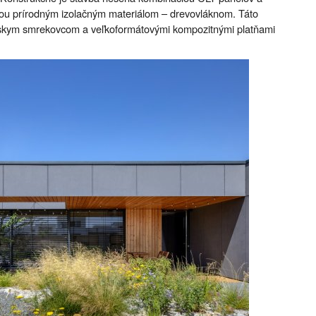
anou prírodným izolačným materiálom – drevovláknom. Táto
ibírskym smrekovcom a veľkoformátovými kompozitnými platňami