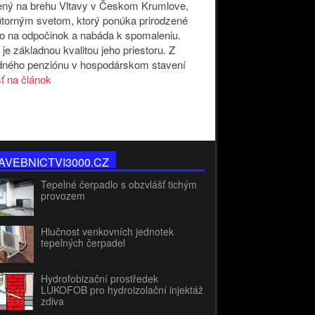
ný na brehu Vltavy v Českom Krumlove,
útorným svetom, ktorý ponúka prirodzené
o na odpočinok a nabáda k spomaleniu.
 je základnou kvalitou jeho priestoru. Z
ného penziónu v hospodárskom stavení
sť na článok
AVEBNICTVI3000.CZ
Tepelné čerpadlo s obzvlášť tichým
provozem
Hlučnost venkovních jednotek
tepelných čerpadel
Hydrofobizační prostředek
LUKOFOB pro hydroizolační injektáž
zdiva