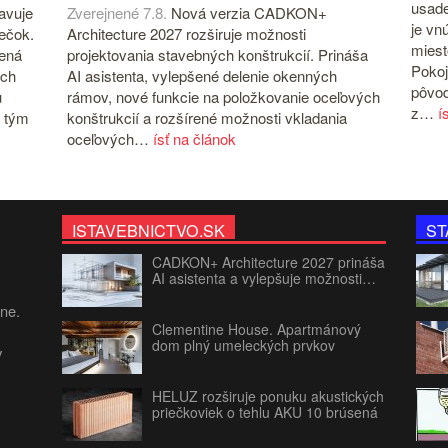
usade
avuje
Zverejnené 7.8.
Nová verzia CADKON+
je vn
iečok.
Architecture 2027 rozširuje možnosti
miest
čená
projektovania stavebných konštrukcií. Prináša
Pokoj
ých
AI asistenta, vylepšené delenie okenných
pôvod
u
rámov, nové funkcie na položkovanie oceľových
z…
í
 tým
konštrukcií a rozšírené možnosti vkladania
oceľových…
ísť na článok
ISTAVEBNICTVO.SK
ST
CADKON+ Architecture 2027 prináša
AI asistenta a vylepšuje možnosti…
jne.
Clementine House. Apartmánový
dom plný umeleckých prvkov
v
HELUZ rozširuje ponuku akustických
priečkoviek o tehlu AKU 10 brúsená