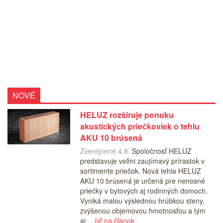
NOVÉ
HELUZ rozširuje ponuku
akustických priečkoviek o tehlu
AKU 10 brúsená
Zverejnené 4.8.
Spoločnosť HELUZ
predstavuje veľmi zaujímavý prírastok v
sortimente priečok. Nová tehla HELUZ
AKU 10 brúsená je určená pre nenosné
priečky v bytových aj rodinných domoch.
Vyniká malou výslednou hrúbkou steny,
zvýšenou objemovou hmotnosťou a tým
aj…
ísť na článok