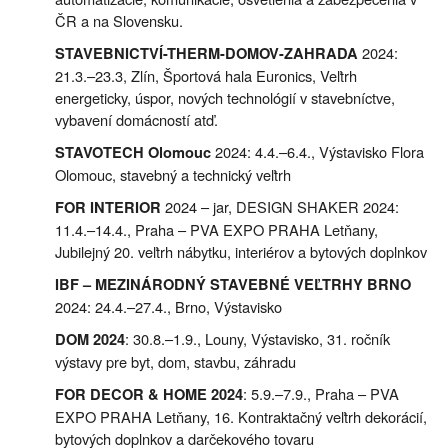
ČR a na Slovensku.
2024:
STAVEBNICTVÍ-THERM-DOMOV-ZAHRADA
21.3.–23.3, Zlín, Športová hala Euronics, Veľtrh
energeticky, úspor, nových technológií v stavebníctve,
vybavení domácností atď.
2024: 4.4.–6.4., Výstavisko Flora
STAVOTECH Olomouc
Olomouc, stavebný a technický veľtrh
2024 – jar, DESIGN SHAKER 2024:
FOR INTERIOR
11.4.–14.4., Praha – PVA EXPO PRAHA Letňany,
Jubilejný 20. veľtrh nábytku, interiérov a bytových doplnkov
IBF – MEZINÁRODNÝ STAVEBNÉ VEĽTRHY BRNO
2024: 24.4.–27.4., Brno, Výstavisko
: 30.8.–1.9., Louny, Výstavisko, 31. ročník
DOM 2024
výstavy pre byt, dom, stavbu, záhradu
: 5.9.–7.9., Praha – PVA
FOR DECOR & HOME 2024
EXPO PRAHA Letňany, 16. Kontraktačný veľtrh dekorácií,
bytových doplnkov a darčekového tovaru