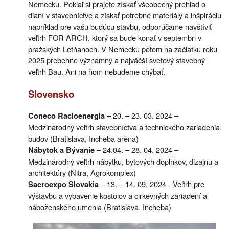
Nemecku. Pokiaľ si prajete získať všeobecný prehľad o
dianí v stavebníctve a získať potrebné materiály a inšpiráciu
napríklad pre vašu budúcu stavbu, odporúčame navštíviť
veľtrh FOR ARCH, ktorý sa bude konať v septembri v
pražských Letňanoch. V Nemecku potom na začiatku roku
2025 prebehne významný a najväčší svetový stavebný
veľtrh Bau. Ani na ňom nebudeme chýbať.
Slovensko
– 20. – 23. 03. 2024 –
Coneco Racioenergia
Medzinárodný veľtrh stavebníctva a technického zariadenia
budov (Bratislava, Incheba aréna)
– 24.04. – 28. 04. 2024 –
Nábytok a Bývanie
Medzinárodný veľtrh nábytku, bytových doplnkov, dizajnu a
architektúry (Nitra, Agrokomplex)
– 13. – 14. 09. 2024 - Veľtrh pre
Sacroexpo Slovakia
výstavbu a vybavenie kostolov a cirkevných zariadení a
náboženského umenia (Bratislava, Incheba)