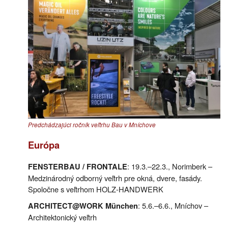
Predchádzajúci ročník veľtrhu Bau v Mníchove
Európa
: 19.3.–22.3., Norimberk –
FENSTERBAU / FRONTALE
Medzinárodný odborný veľtrh pre okná, dvere, fasády.
Spoločne s veľtrhom HOLZ-HANDWERK
: 5.6.–6.6., Mníchov –
ARCHITECT@WORK München
Architektonický veľtrh