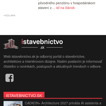
pôvodného penziónu v hospodárskom
stavení z…
ísť na článok
Web istavebnictvo.sk je odborný portál o stavebníctve,
architektúre a interiérovom dizajne. Našim poslaním je informovať
čitateľov o novinkách, postupoch a aktuálnych trendoch v odbore.
ISTAVEBNICTVO.SK
CADKON+ Architecture 2027 prináša AI asistenta a