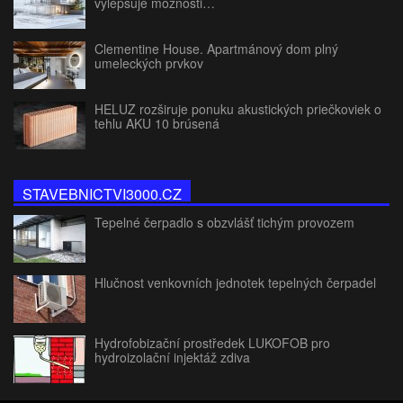
vylepšuje možnosti…
Clementine House. Apartmánový dom plný
umeleckých prvkov
HELUZ rozširuje ponuku akustických priečkoviek o
tehlu AKU 10 brúsená
STAVEBNICTVI3000.CZ
Tepelné čerpadlo s obzvlášť tichým provozem
Hlučnost venkovních jednotek tepelných čerpadel
Hydrofobizační prostředek LUKOFOB pro
hydroizolační injektáž zdiva