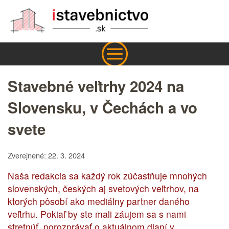
Stavebné veľtrhy 2024 na
Slovensku, v Čechách a vo
svete
Zverejnené: 22. 3. 2024
Naša redakcia sa každý rok zúčastňuje mnohých
slovenských, českých aj svetových veľtrhov, na
ktorých pôsobí ako mediálny partner daného
veľtrhu. Pokiaľ by ste mali záujem sa s nami
stretnúť, porozprávať o aktuálnom dianí v