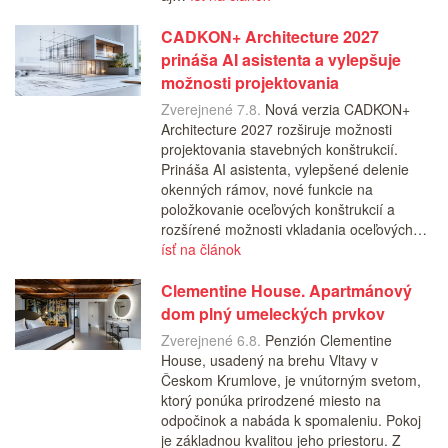
CADKON+ Architecture 2027
prináša AI asistenta a vylepšuje
možnosti projektovania
Zverejnené 7.8.
Nová verzia CADKON+
Architecture 2027 rozširuje možnosti
projektovania stavebných konštrukcií.
Prináša AI asistenta, vylepšené delenie
okenných rámov, nové funkcie na
položkovanie oceľových konštrukcií a
rozšírené možnosti vkladania oceľových…
ísť na článok
Clementine House. Apartmánový
dom plný umeleckých prvkov
Zverejnené 6.8.
Penzión Clementine
House, usadený na brehu Vltavy v
Českom Krumlove, je vnútorným svetom,
ktorý ponúka prirodzené miesto na
odpočinok a nabáda k spomaleniu. Pokoj
je základnou kvalitou jeho priestoru. Z