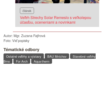
článok
Veľtrh Strechy Solar Remeslo s veľkolepou
účasťou, oceneniami a novinkami
Autor: Mgr. Zuzana Fajfrová
Foto: Viď popisky
Tématické odbory
Ostatné veľtrhy a výstavy
BAU Mníchov
Stavebné veľtrhy
Brno
For Arch
Aqua-therm