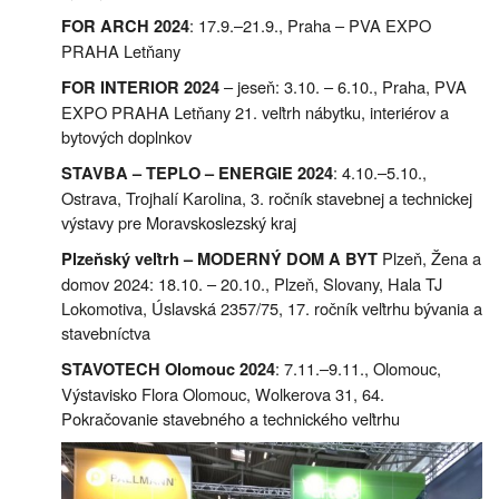
: 17.9.–21.9., Praha – PVA EXPO
FOR ARCH 2024
PRAHA Letňany
– jeseň: 3.10. – 6.10., Praha, PVA
FOR INTERIOR 2024
EXPO PRAHA Letňany 21. veľtrh nábytku, interiérov a
bytových doplnkov
: 4.10.–5.10.,
STAVBA – TEPLO – ENERGIE 2024
Ostrava, Trojhalí Karolina, 3. ročník stavebnej a technickej
výstavy pre Moravskoslezský kraj
Plzeň, Žena a
Plzeňský veľtrh – MODERNÝ DOM A BYT
domov 2024: 18.10. – 20.10., Plzeň, Slovany, Hala TJ
Lokomotiva, Úslavská 2357/75, 17. ročník veľtrhu bývania a
stavebníctva
: 7.11.–9.11., Olomouc,
STAVOTECH Olomouc 2024
Výstavisko Flora Olomouc, Wolkerova 31, 64.
Pokračovanie stavebného a technického veľtrhu