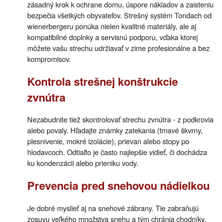
zásadný krok k ochrane domu, úspore nákladov a zaisteniu
bezpečia všetkých obyvateľov. Strešný systém Tondach od
wienerbergeru ponúka nielen kvalitné materiály, ale aj
kompatibilné doplnky a servisnú podporu, vďaka ktorej
môžete vašu strechu udržiavať v zime profesionálne a bez
kompromisov.
Kontrola strešnej konštrukcie
zvnútra
Nezabudnite tiež skontrolovať strechu zvnútra - z podkrovia
alebo povaly. Hľadajte známky zatekania (tmavé škvrny,
plesnivenie, mokré izolácie), prievan alebo stopy po
hlodavcoch. Odtiaľto je často najlepšie vidieť, či dochádza
ku kondenzácii alebo prieniku vody.
Prevencia pred snehovou nádielkou
Je dobré myslieť aj na snehové zábrany. Tie zabraňujú
zosuvu veľkého množstva snehu a tým chránia chodníky,