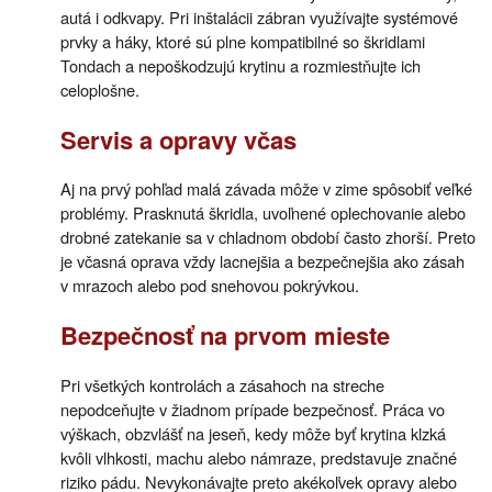
autá i odkvapy. Pri inštalácii zábran využívajte systémové
prvky a háky, ktoré sú plne kompatibilné so škridlami
Tondach a nepoškodzujú krytinu a rozmiestňujte ich
celoplošne.
Servis a opravy včas
Aj na prvý pohľad malá závada môže v zime spôsobiť veľké
problémy. Prasknutá škridla, uvoľnené oplechovanie alebo
drobné zatekanie sa v chladnom období často zhorší. Preto
je včasná oprava vždy lacnejšia a bezpečnejšia ako zásah
v mrazoch alebo pod snehovou pokrývkou.
Bezpečnosť na prvom mieste
Pri všetkých kontrolách a zásahoch na streche
nepodceňujte v žiadnom prípade bezpečnosť. Práca vo
výškach, obzvlášť na jeseň, kedy môže byť krytina klzká
kvôli vlhkosti, machu alebo námraze, predstavuje značné
riziko pádu. Nevykonávajte preto akékoľvek opravy alebo