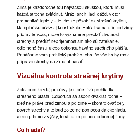
Zima je každoročne tou najväčšou skúškou, ktorú musí
každá strecha zvládnuť. Mráz, sneh, ľad, dážď, vietor,
premenlivé teploty – to všetko pôsobí na strešnú krytinu,
klampiarske prvky aj konštrukciu. Pokiaľ sa na príchod zimy
pripravíte včas, môže to významne predĺžiť životnosť
strechy a predísť nepríjemnostiam ako sú zatekanie,
odlomené časti, alebo dokonca havárie strešného plášťa.
Prinášame vám praktický prehľad toho, čo všetko by mala
príprava strechy na zimu obnášať.
Vizuálna kontrola strešnej krytiny
Základom každej prípravy je starostlivá prehliadka
strešného plášťa. Odporúča sa aspoň dvakrát ročne –
ideálne práve pred zimou a po zime – skontrolovať celý
povrch strechy a to buď zo zeme pomocou ďalekohľadu,
alebo priamo z výšky, ideálne za pomoci odbornej firmy.
Čo hľadať?