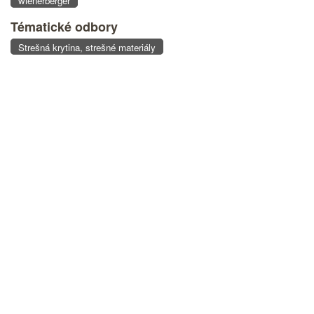
wienerberger
Tématické odbory
Strešná krytina, strešné materiály