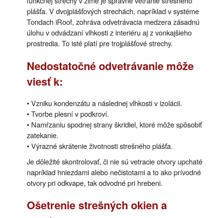
funkčnej strechy v zime je správne vetranie strešného
plášťa. V dvojplášťových strechách, napríklad v systéme
Tondach iRoof, zohráva odvetrávacia medzera zásadnú
úlohu v odvádzaní vlhkosti z interiéru aj z vonkajšieho
prostredia. To isté platí pre trojplášťové strechy.
Nedostatočné odvetrávanie môže
viesť k:
• Vzniku kondenzátu a následnej vlhkosti v izolácii.
• Tvorbe plesní v podkroví.
• Namŕzaniu spodnej strany škridiel, ktoré môže spôsobiť
zatekanie.
• Výrazné skrátenie životnosti strešného plášťa.
Je dôležité skontrolovať, či nie sú vetracie otvory upchaté
napríklad hniezdami alebo nečistotami a to ako prívodné
otvory pri odkvape, tak odvodné pri hrebeni.
Ošetrenie strešných okien a