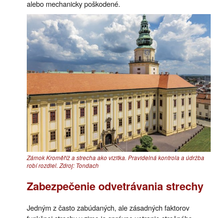
alebo mechanicky poškodené.
Zámok Kroměříž a strecha ako vizitka. Pravidelná kontrola a údržba
robí rozdiel. Zdroj: Tondach
Zabezpečenie odvetrávania strechy
Jedným z často zabúdaných, ale zásadných faktorov