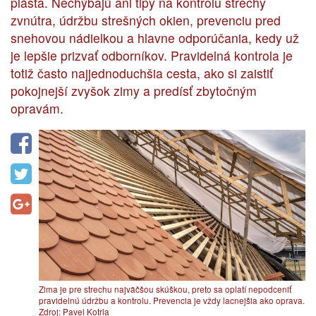
plášťa. Nechýbajú ani tipy na kontrolu strechy
zvnútra, údržbu strešných okien, prevenciu pred
snehovou nádielkou a hlavne odporúčania, kedy už
je lepšie prizvať odborníkov. Pravidelná kontrola je
totiž často najjednoduchšia cesta, ako si zaistiť
pokojnejší zvyšok zimy a predísť zbytočným
opravám.
Zima je pre strechu najväčšou skúškou, preto sa oplatí nepodceniť
pravidelnú údržbu a kontrolu. Prevencia je vždy lacnejšia ako oprava.
Zdroj: Pavel Kotrla