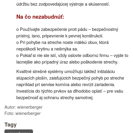
údržbu bez zodpovedajúcej výstroje a skúseností.
Na čo nezabudnúť:
o Používajte zabezpečenie proti pádu – bezpečnostný
prístroj, lano, pripevnenie k pevnej konštrukcii.
o Pri pohybe na streche noste mäkkú obuv, ktorá
nepoškodí krytinu a nešmýka sa.
o Pokiaľ si nie ste istí, vždy oslovte odbornú firmu – vyjde to
lacnejšie ako prípadný úraz alebo poškodenie strechy.
Kvalitné strešné systémy umožňujú taktiež inštaláciu
stúpacích plošín, zaisťujúcich bezpečný pohyb po streche
napríklad pri servise komína alebo revízii zariadenia.
Investícia do týchto prvkov sa dlhodobo oplatí – pre vašu
bezpečnosť aj ochranu strechy samotnej.
Autor: wienerberger
Foto: wienerberger
Tagy