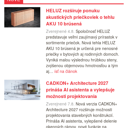
HELUZ rozširuje ponuku
akustických priečkoviek o tehlu
AKU 10 brúsená
Zverejnené 4.8.
Spoločnosť HELUZ
predstavuje veľmi zaujímavý prírastok v
sortimente priečok. Nová tehla HELUZ
AKU 10 brúsená je určená pre nenosné
priečky v bytových aj rodinných domoch.
Vyniká malou výslednou hrúbkou steny,
zvýšenou objemovou hmotnosťou a tým
aj…
ísť na článok
CADKON+ Architecture 2027
prináša AI asistenta a vylepšuje
možnosti projektovania
Zverejnené 7.8.
Nová verzia CADKON+
Architecture 2027 rozširuje možnosti
projektovania stavebných konštrukcií.
Prináša AI asistenta, vylepšené delenie
okenných rámov, nové funkcie na