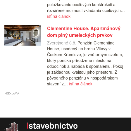
položkovanie oceľových konštrukcií a
rozšírené možnosti vkladania oceľových…
ísť na článok
Clementine House. Apartmánový
dom plný umeleckých prvkov
Zverejnené 6.8.
Penzión Clementine
House, usadený na brehu Vltavy v
Českom Krumlove, je vnútorným svetom,
ktorý ponúka prirodzené miesto na
odpočinok a nabáda k spomaleniu. Pokoj
je základnou kvalitou jeho priestoru. Z
pôvodného penziónu v hospodárskom
stavení z…
ísť na článok