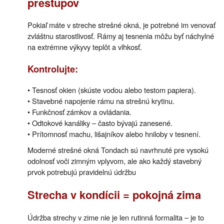
prestupov
Pokiaľ máte v streche strešné okná, je potrebné im venovať
zvláštnu starostlivosť. Rámy aj tesnenia môžu byť náchylné
na extrémne výkyvy teplôt a vlhkosť.
Kontrolujte:
• Tesnosť okien (skúste vodou alebo testom papiera).
• Stavebné napojenie rámu na strešnú krytinu.
• Funkčnosť zámkov a ovládania.
• Odtokové kanáliky – často bývajú zanesené.
• Prítomnosť machu, lišajníkov alebo hniloby v tesnení.
Moderné strešné okná Tondach sú navrhnuté pre vysokú
odolnosť voči zimným vplyvom, ale ako každý stavebný
prvok potrebujú pravidelnú údržbu
Strecha v kondícii = pokojná zima
Údržba strechy v zime nie je len rutinná formalita – je to