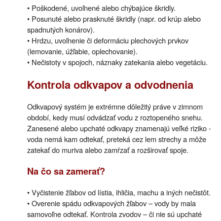
• Poškodené, uvoľnené alebo chýbajúce škridly.
• Posunuté alebo prasknuté škridly (napr. od krúp alebo
spadnutých konárov).
• Hrdzu, uvoľnenie či deformáciu plechových prvkov
(lemovanie, úžľabie, oplechovanie).
• Nečistoty v spojoch, náznaky zatekania alebo vegetáciu.
Kontrola odkvapov a odvodnenia
Odkvapový systém je extrémne dôležitý práve v zimnom
období, kedy musí odvádzať vodu z roztopeného snehu.
Zanesené alebo upchaté odkvapy znamenajú veľké riziko -
voda nemá kam odtekať, preteká cez lem strechy a môže
zatekať do muriva alebo zamŕzať a rozširovať spoje.
Na čo sa zamerať?
• Vyčistenie žľabov od lístia, ihličia, machu a iných nečistôt.
• Overenie spádu odkvapových žľabov – vody by mala
samovoľne odtekať. Kontrola zvodov – či nie sú upchaté