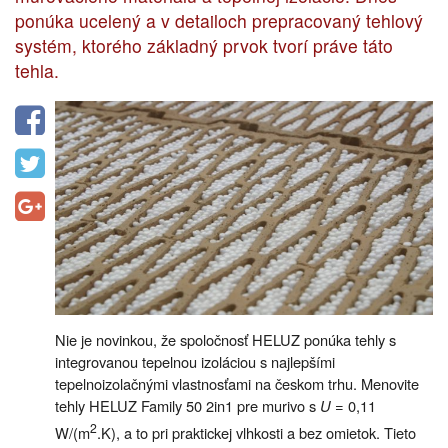
ponúka ucelený a v detailoch prepracovaný tehlový
systém, ktorého základný prvok tvorí práve táto
tehla.
Nie je novinkou, že spoločnosť HELUZ ponúka tehly s
integrovanou tepelnou izoláciou s najlepšími
tepelnoizolačnými vlastnosťami na českom trhu. Menovite
tehly HELUZ Family 50 2in1 pre murivo s
U
= 0,11
2
W/(m
.K), a to pri praktickej vlhkosti a bez omietok. Tieto