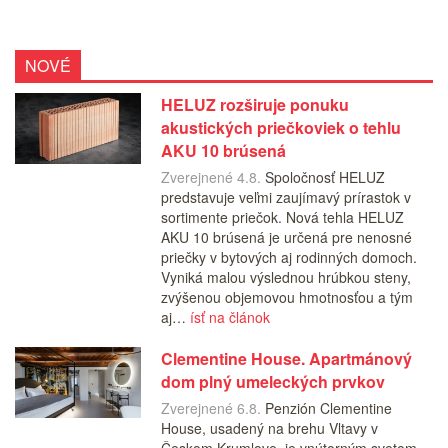
NOVÉ
HELUZ rozširuje ponuku
akustických priečkoviek o tehlu
AKU 10 brúsená
Zverejnené 4.8.
Spoločnosť HELUZ
predstavuje veľmi zaujímavý prírastok v
sortimente priečok. Nová tehla HELUZ
AKU 10 brúsená je určená pre nenosné
priečky v bytových aj rodinných domoch.
Vyniká malou výslednou hrúbkou steny,
zvýšenou objemovou hmotnosťou a tým
aj…
ísť na článok
Clementine House. Apartmánový
dom plný umeleckých prvkov
Zverejnené 6.8.
Penzión Clementine
House, usadený na brehu Vltavy v