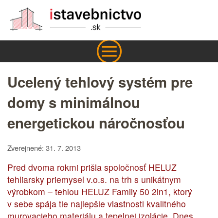
Ucelený tehlový systém pre
domy s minimálnou
energetickou náročnosťou
Zverejnené: 31. 7. 2013
Pred dvoma rokmi prišla spoločnosť HELUZ
tehliarsky priemysel v.o.s. na trh s unikátnym
výrobkom – tehlou HELUZ Family 50 2in1, ktorý
v sebe spája tie najlepšie vlastnosti kvalitného
murovacieho materiálu a tepelnej izolácie. Dnes