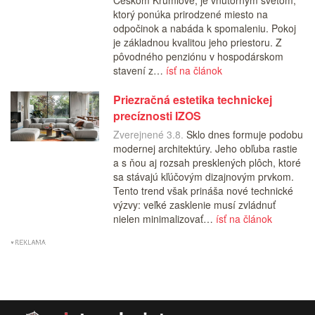
Českom Krumlove, je vnútorným svetom,
ktorý ponúka prirodzené miesto na
odpočinok a nabáda k spomaleniu. Pokoj
je základnou kvalitou jeho priestoru. Z
pôvodného penziónu v hospodárskom
stavení z…
ísť na článok
Priezračná estetika technickej
precíznosti IZOS
Zverejnené 3.8.
Sklo dnes formuje podobu
modernej architektúry. Jeho obľuba rastie
a s ňou aj rozsah presklených plôch, ktoré
sa stávajú kľúčovým dizajnovým prvkom.
Tento trend však prináša nové technické
výzvy: veľké zasklenie musí zvládnuť
nielen minimalizovať…
ísť na článok