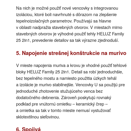
Na nich je možné použiť nové vencovky s integrovanou
izoláciou, ktoré boli navrhnuté s dôrazom na zlepšenie
tepelnoizolačných parametrov. Používajú sa hlavne
v oblasti nadpražia stavebných otvorov. V miestach mimo
stavebných otvorov je výhodné použiť tehly HELUZ Family
25 2in1, prevedenie detailov sa tak výrazne zjednoduší.
5. Napojenie strešnej konštrukcie na murivo
V mieste napojenia muriva a krovu je vhodné použiť tehlové
bloky HELUZ Family 25 2in1. Detail sa robí jednoduchšie,
bez tepelného mostu a namiesto použitia úzkych tehál
a izolácie je murivo stabilnejšie. Vencovky U sa použijú pre
jednoduché zhotovenie stužujúceho venca bez
dodatočného debnenia. Zároveň poskytujú rovnaký
podklad pre vnútornú omietku – keramický črep –
a omietka sa tak v tomto mieste nemusí vystužovať
sklotextilnou sieťovinou.
6. Spojivá