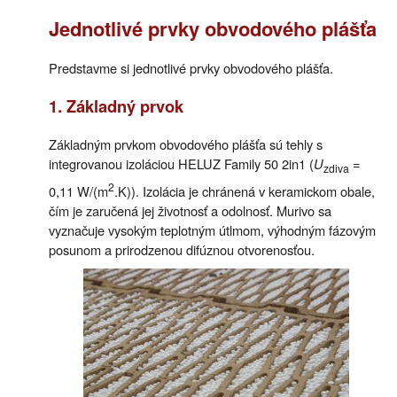
Jednotlivé prvky obvodového plášťa
Predstavme si jednotlivé prvky obvodového plášťa.
1. Základný prvok
Základným prvkom obvodového plášťa sú tehly s
integrovanou izoláciou HELUZ Family 50 2in1 (
U
=
zdiva
2
0,11 W/(m
.K)). Izolácia je chránená v keramickom obale,
čím je zaručená jej životnosť a odolnosť. Murivo sa
vyznačuje vysokým teplotným útlmom, výhodným fázovým
posunom a prirodzenou difúznou otvorenosťou.