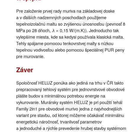
Pre založenie prvej rady muriva na základovej doske
a v ďalších nadzemných poschodiach použijeme
tepelnoizolačnú maltu so zvýšenou únosnosťou (pevnosť 8
MPa po 28 dňoch,
λ
= 0,15 W/(m.K)). Jednoducho tak
vylepšíme miesta, kde sa kedysi používala klasická malta.
Tehly spájame pomocou tenkovrstvej malty s nízkou
tepelnou vodivosťou alebo pomocou špeciálnej PUR peny
pre murovanie.
Záver
Spoločnosť HELUZ ponúka ako jediná na trhu v ČR takto
prepracovaný tehlový systém pre jednovrstvové obvodové
plášte budov s minimálnou potrebou energie na
vykurovanie. Murársky systém HELUZ je pri použití tehál
Family 2in1 pre obvodové murivo jedna z najvhodnejších
variant pre stavbu, od ktorej môžeme očakávať minimálnu
energetickú náročnosť, trvanlivosť parametrov
a jednoduché a rýchle prevedenie hrubej stavby systémom