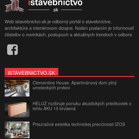
Web istavebnictvo.sk je odborný portál o stavebníctve,
architektúre a interiérovom dizajne. Našim poslaním je informovať
čitateľov o novinkách, postupoch a aktuálnych trendoch v odbore.
ISTAVEBNICTVO.SK
Clementine House. Apartmánový dom plný
umeleckých prvkov
HELUZ rozširuje ponuku akustických priečkoviek o
tehlu AKU 10 brúsená
Priezračná estetika technickej precíznosti IZOS