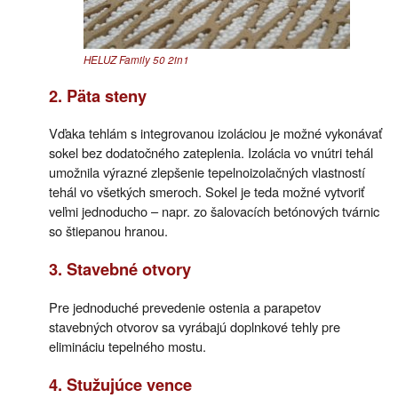
HELUZ Family 50 2in1
2. Päta steny
Vďaka tehlám s integrovanou izoláciou je možné vykonávať
sokel bez dodatočného zateplenia. Izolácia vo vnútri tehál
umožnila výrazné zlepšenie tepelnoizolačných vlastností
tehál vo všetkých smeroch. Sokel je teda možné vytvoriť
veľmi jednoducho – napr. zo šalovacích betónových tvárnic
so štiepanou hranou.
3. Stavebné otvory
Pre jednoduché prevedenie ostenia a parapetov
stavebných otvorov sa vyrábajú doplnkové tehly pre
elimináciu tepelného mostu.
4. Stužujúce vence