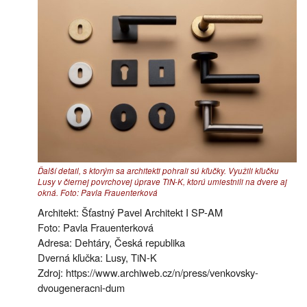
Ďalší detail, s ktorým sa architekti pohrali sú kľučky. Využili kľučku
Lusy v čiernej povrchovej úprave TiN-K, ktorú umiestnili na dvere aj
okná. Foto: Pavla Frauenterková
Architekt: Šťastný Pavel Architekt I SP-AM
Foto: Pavla Frauenterková
Adresa: Dehtáry, Česká republika
Dverná kľučka: Lusy, TiN-K
Zdroj: https://www.archiweb.cz/n/press/venkovsky-
dvougeneracni-dum