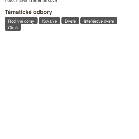
Tématické odbory
Rodinné domy
Kovanie
Dvere
Interiérové dvere
Okná