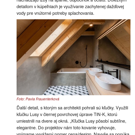
detailom v kúpeľniach je využívanie zachytenej dažďovej
vody pre vnútorné potreby splachovania.
Foto: Pavla Frauenterková
Ďalší detail, s ktorým sa architekti pohrali sú kľučky. Využili
kľučku Lusy v čiernej povrchovej úprave TiN-K, ktorú
umiestnili na dvere aj okná. „Kľučka Lusy pôsobí subtílne,
elegantne. Do projektov nám toto kovanie vyhovuje,
vnímame vyvážený pomer cena/design. Navyše sa ponúka