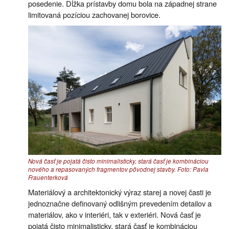
posedenie. Dĺžka prístavby domu bola na západnej strane
limitovaná pozíciou zachovanej borovice.
Nová časť je pojatá čisto minimalisticky, stará časť je kombináciou
nového a repasovaných fragmentov pôvodnej stavby. Foto: Pavla
Frauenterková
Materiálový a architektonický výraz starej a novej časti je
jednoznačne definovaný odlišným prevedením detailov a
materiálov, ako v interiéri, tak v exteriéri. Nová časť je
pojatá čisto minimalisticky, stará časť je kombináciou