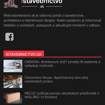
Web istavebnictvo.sk je odborný portál o stavebníctve,
architektúre a interiérovom dizajne. Našim poslaním je informovať
čitateľov o novinkách, postupoch a aktuálnych trendoch v odbore.
ISTAVEBNICTVO.SK
CADKON+ Architecture 2027 prináša AI asistenta a
vylepšuje možnosti…
Clementine House. Apartmánový dom plný
umeleckých prvkov
HELUZ rozširuje ponuku akustických priečkoviek o
tehlu AKU 10 brúsená