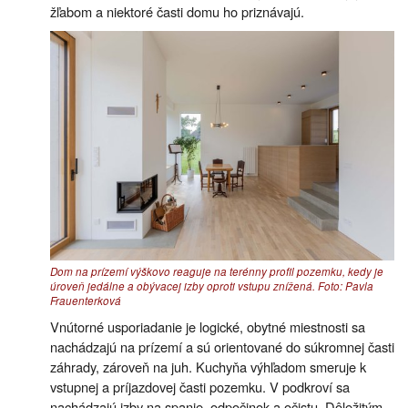
žľabom a niektoré časti domu ho priznávajú.
Dom na prízemí výškovo reaguje na terénny profil pozemku, kedy je
úroveň jedálne a obývacej izby oproti vstupu znížená. Foto: Pavla
Frauenterková
Vnútorné usporiadanie je logické, obytné miestnosti sa
nachádzajú na prízemí a sú orientované do súkromnej časti
záhrady, zároveň na juh. Kuchyňa výhľadom smeruje k
vstupnej a príjazdovej časti pozemku. V podkroví sa
nachádzajú izby na spanie, odpočinok a očistu. Dôležitým