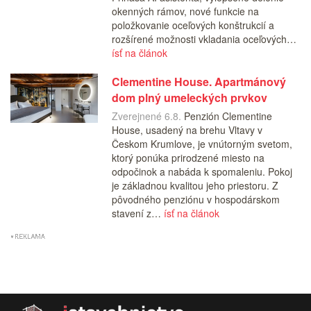
okenných rámov, nové funkcie na
položkovanie oceľových konštrukcií a
rozšírené možnosti vkladania oceľových…
ísť na článok
Clementine House. Apartmánový
dom plný umeleckých prvkov
Zverejnené 6.8.
Penzión Clementine
House, usadený na brehu Vltavy v
Českom Krumlove, je vnútorným svetom,
ktorý ponúka prirodzené miesto na
odpočinok a nabáda k spomaleniu. Pokoj
je základnou kvalitou jeho priestoru. Z
pôvodného penziónu v hospodárskom
stavení z…
ísť na článok