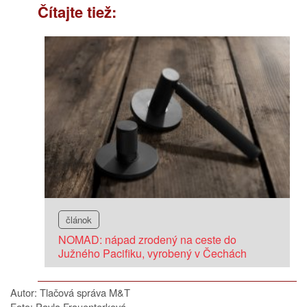
Čítajte tiež:
článok
NOMAD: nápad zrodený na ceste do
Južného Pacifiku, vyrobený v Čechách
Autor: Tlačová správa M&T
Foto: Pavla Frauenterková