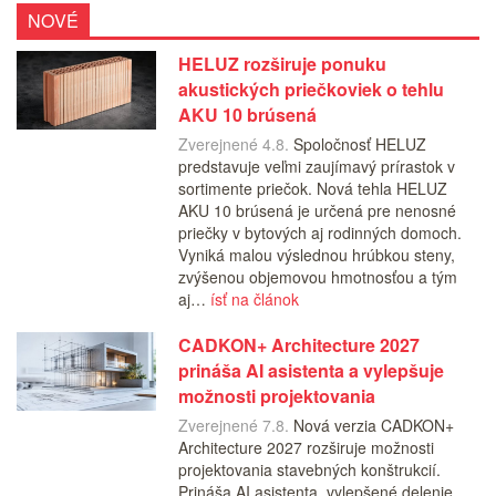
NOVÉ
HELUZ rozširuje ponuku
akustických priečkoviek o tehlu
AKU 10 brúsená
Zverejnené 4.8.
Spoločnosť HELUZ
predstavuje veľmi zaujímavý prírastok v
sortimente priečok. Nová tehla HELUZ
AKU 10 brúsená je určená pre nenosné
priečky v bytových aj rodinných domoch.
Vyniká malou výslednou hrúbkou steny,
zvýšenou objemovou hmotnosťou a tým
aj…
ísť na článok
CADKON+ Architecture 2027
prináša AI asistenta a vylepšuje
možnosti projektovania
Zverejnené 7.8.
Nová verzia CADKON+
Architecture 2027 rozširuje možnosti
projektovania stavebných konštrukcií.
Prináša AI asistenta, vylepšené delenie