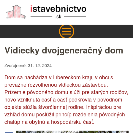
Vidiecky dvojgeneračný dom
Zverejnené: 31. 12. 2024
Dom sa nachádza v Libereckom kraji, v obci s
prevažne rozvoľnenou vidieckou zástavbou.
Prízemie pôvodného domu slúži pre starých rodičov,
novo vzniknutá časť a časť podkrovia v pôvodnom
objekte slúžia štvorčlennej rodine. Inšpiráciou pre
vzhľad domu poslúžil princíp rozdelenia pôvodných
chalúp na obytnú a hospodársku časť.