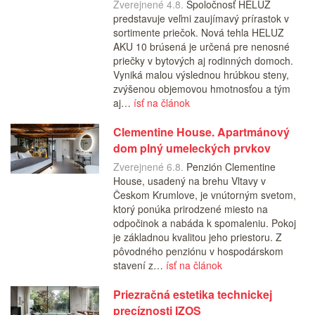
Zverejnené 4.8.
Spoločnosť HELUZ
predstavuje veľmi zaujímavý prírastok v
sortimente priečok. Nová tehla HELUZ
AKU 10 brúsená je určená pre nenosné
priečky v bytových aj rodinných domoch.
Vyniká malou výslednou hrúbkou steny,
zvýšenou objemovou hmotnosťou a tým
aj…
ísť na článok
Clementine House. Apartmánový
dom plný umeleckých prvkov
Zverejnené 6.8.
Penzión Clementine
House, usadený na brehu Vltavy v
Českom Krumlove, je vnútorným svetom,
ktorý ponúka prirodzené miesto na
odpočinok a nabáda k spomaleniu. Pokoj
je základnou kvalitou jeho priestoru. Z
pôvodného penziónu v hospodárskom
stavení z…
ísť na článok
Priezračná estetika technickej
precíznosti IZOS