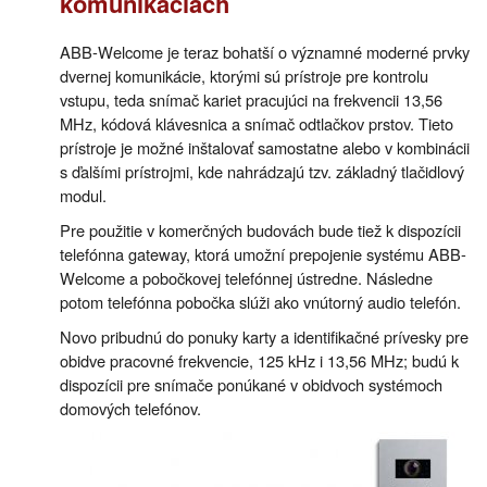
komunikáciách
ABB-Welcome je teraz bohatší o významné moderné prvky
dvernej komunikácie, ktorými sú prístroje pre kontrolu
vstupu, teda snímač kariet pracujúci na frekvencii 13,56
MHz, kódová klávesnica a snímač odtlačkov prstov. Tieto
prístroje je možné inštalovať samostatne alebo v kombinácii
s ďalšími prístrojmi, kde nahrádzajú tzv. základný tlačidlový
modul.
Pre použitie v komerčných budovách bude tiež k dispozícii
telefónna gateway, ktorá umožní prepojenie systému ABB-
Welcome a pobočkovej telefónnej ústredne. Následne
potom telefónna pobočka slúži ako vnútorný audio telefón.
Novo pribudnú do ponuky karty a identifikačné prívesky pre
obidve pracovné frekvencie, 125 kHz i 13,56 MHz; budú k
dispozícii pre snímače ponúkané v obidvoch systémoch
domových telefónov.