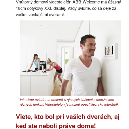
Vnútorný domový videotelefón ABB-Welcome má úžasný
18cm dotykový XXL displej. Vždy uvidíte, čo sa deje za
vašimi vonkajšími dverami.
Intuitívne ovládanie obstará 6 rýchlych tlačidiel s množstvom
rôznych funkcií. Videotelefón je možné použiť tiež ako fotorámik.
Viete, kto bol pri vašich dverách, aj
keď ste neboli práve doma!