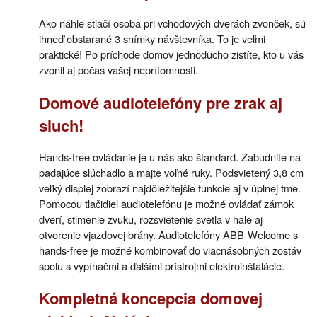
Ako náhle stlačí osoba pri vchodových dverách zvonček, sú
ihneď obstarané 3 snímky návštevníka. To je veľmi
praktické! Po príchode domov jednoducho zistíte, kto u vás
zvonil aj počas vašej neprítomnosti.
Domové audiotelefóny pre zrak aj
sluch!
Hands-free ovládanie je u nás ako štandard. Zabudnite na
padajúce slúchadlo a majte voľné ruky. Podsvietený 3,8 cm
veľký displej zobrazí najdôležitejšie funkcie aj v úplnej tme.
Pomocou tlačidiel audiotelefónu je možné ovládať zámok
dverí, stlmenie zvuku, rozsvietenie svetla v hale aj
otvorenie vjazdovej brány. Audiotelefóny ABB-Welcome s
hands-free je možné kombinovať do viacnásobných zostáv
spolu s vypínačmi a ďalšími prístrojmi elektroinštalácie.
Kompletná koncepcia domovej