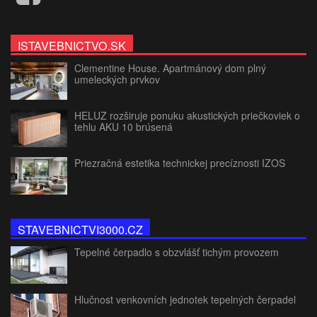
ISTAVEBNICTVO.SK
Clementine House. Apartmánový dom plný
umeleckých prvkov
HELUZ rozširuje ponuku akustických priečkoviek o
tehlu AKU 10 brúsená
Priezračná estetika technickej precíznosti IZOS
STAVEBNICTVI3000.CZ
Tepelné čerpadlo s obzvlášť tichým provozem
Hlučnost venkovních jednotek tepelných čerpadel