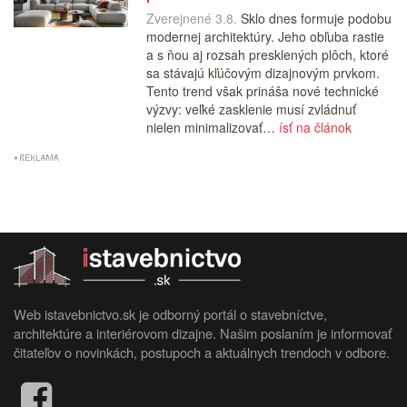
Zverejnené 3.8.
Sklo dnes formuje podobu
modernej architektúry. Jeho obľuba rastie
a s ňou aj rozsah presklených plôch, ktoré
sa stávajú kľúčovým dizajnovým prvkom.
Tento trend však prináša nové technické
výzvy: veľké zasklenie musí zvládnuť
nielen minimalizovať…
ísť na článok
Web istavebnictvo.sk je odborný portál o stavebníctve,
architektúre a interiérovom dizajne. Našim poslaním je informovať
čitateľov o novinkách, postupoch a aktuálnych trendoch v odbore.