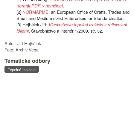
(formát PDF, v nemčine).
.
[2]
NORMAPME
, an European Office of Crafts, Trades and
Small and Medium sized Enterprises for Standardisation.
[3] Hejhálek Jiří:
Viacvrstvová tepeľná izolácia s reflexnými
fǒliemi
, Stavebnictvo a interiér 1/2009, str. 32.
Autor: Jiří Hejhálek
Foto: Archiv Vega
Tématické odbory
Tepelná izolácia