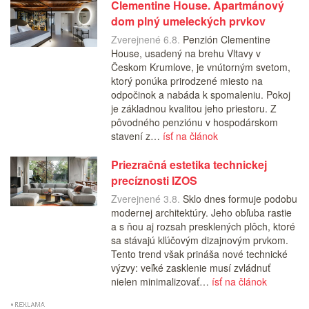
Clementine House. Apartmánový
dom plný umeleckých prvkov
Zverejnené 6.8.
Penzión Clementine
House, usadený na brehu Vltavy v
Českom Krumlove, je vnútorným svetom,
ktorý ponúka prirodzené miesto na
odpočinok a nabáda k spomaleniu. Pokoj
je základnou kvalitou jeho priestoru. Z
pôvodného penziónu v hospodárskom
stavení z…
ísť na článok
Priezračná estetika technickej
precíznosti IZOS
Zverejnené 3.8.
Sklo dnes formuje podobu
modernej architektúry. Jeho obľuba rastie
a s ňou aj rozsah presklených plôch, ktoré
sa stávajú kľúčovým dizajnovým prvkom.
Tento trend však prináša nové technické
výzvy: veľké zasklenie musí zvládnuť
nielen minimalizovať…
ísť na článok