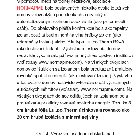
S pomocou medzinárodnej neziskovej asociácie
NORMAPME
bolo postavených niekoľko dvojíc totožných
domov v rovnakých podmienkach a rovnakým
automatizovaným režimom používania (bez prítomnosti
osôb). Do obalového plášťa konštrukcie bola ako tepelný
izolant použitá buď minerálna vlna hrúbky 20 cm (ako
referenčný izolant) alebo fólia typu Lu..po.Therm B2+8
(ako testovací izolant). Výstavbu a testovanie domov
nezávisle vykonávalo päť významných európskych inštitútov
(viď strany www.normapme.com). Na všetkých dvojiciach
domov odlišujúcich sa izolantom bola preukázaná prakticky
rovnaká spotreba energie.(ako testovací izolant). Výstavbu
a testovanie domov nezávisle vykonávalo päť významných
európskych inštitútov (viď strany www.normapme.com). Na
všetkých dvojiciach domov odlišujúcich sa izolantom bola
preukázaná prakticky rovnaká spotreba energie.
Tzn. že 3
cm hrubá fólia Lu..po.Therm účinkovala rovnako ako
20 cm hrubá izolácia s minerálnej vlny!
Obr. 4: Výrez vo fasádnom obklade nad