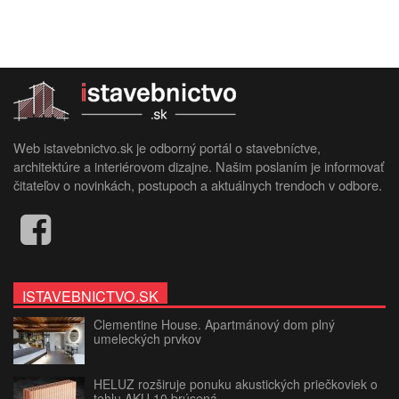
Web istavebnictvo.sk je odborný portál o stavebníctve,
architektúre a interiérovom dizajne. Našim poslaním je informovať
čitateľov o novinkách, postupoch a aktuálnych trendoch v odbore.
ISTAVEBNICTVO.SK
Clementine House. Apartmánový dom plný
umeleckých prvkov
HELUZ rozširuje ponuku akustických priečkoviek o
tehlu AKU 10 brúsená