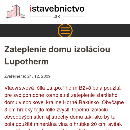
Zateplenie domu izoláciou
Lupotherm
Zverejnené: 21. 12. 2009
Viacvrstvová fólia Lu..po.Therm B2+8 bola použitá
pre svojpomocné kompletné zateplenie staršieho
domu v spolkovej krajine Horné Rakúsko. Obyčajné
3 cm hrúbky tejto fólie zvýšili tepelnú izoláciu
obvodových stien aj strechy domu tak, ako by tu
bola použitá minerálna vlna o hrúbke 20 cm, avšak