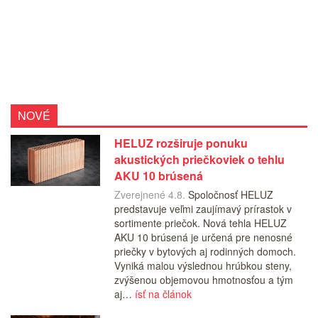
NOVÉ
HELUZ rozširuje ponuku
akustických priečkoviek o tehlu
AKU 10 brúsená
Zverejnené 4.8.
Spoločnosť HELUZ
predstavuje veľmi zaujímavý prírastok v
sortimente priečok. Nová tehla HELUZ
AKU 10 brúsená je určená pre nenosné
priečky v bytových aj rodinných domoch.
Vyniká malou výslednou hrúbkou steny,
zvýšenou objemovou hmotnosťou a tým
aj…
ísť na článok