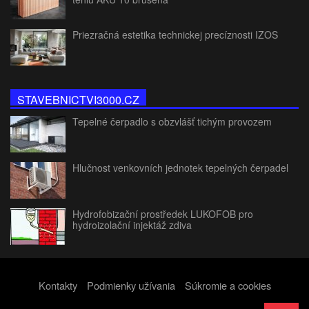
Priezračná estetika technickej precíznosti IZOS
STAVEBNICTVI3000.CZ
Tepelné čerpadlo s obzvlášť tichým provozem
Hlučnost venkovních jednotek tepelných čerpadel
Hydrofobizační prostředek LUKOFOB pro
hydroizolační injektáž zdiva
Kontakty
Podmienky užívania
Súkromie a cookies