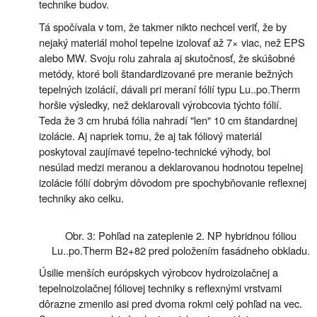
technike budov.
Tá spočívala v tom, že takmer nikto nechcel veriť, že by
nejaký materiál mohol tepelne izolovať až 7× viac, než EPS
alebo MW. Svoju rolu zahrala aj skutočnosť, že skúšobné
metódy, ktoré boli štandardizované pre meranie bežných
tepelných izolácií, dávali pri meraní fólií typu Lu..po.Therm
horšie výsledky, než deklarovali výrobcovia týchto fólií.
Teda že 3 cm hrubá fólia nahradí "len" 10 cm štandardnej
izolácie. Aj napriek tomu, že aj tak fóliový materiál
poskytoval zaujímavé tepelno-technické výhody, bol
nesúlad medzi meranou a deklarovanou hodnotou tepelnej
izolácie fólií dobrým dôvodom pre spochybňovanie reflexnej
techniky ako celku.
Obr. 3: Pohľad na zateplenie 2. NP hybridnou fóliou
Lu..po.Therm B2+82 pred položením fasádneho obkladu.
Úsilie menších európskych výrobcov hydroizolačnej a
tepelnoizolačnej fóliovej techniky s reflexnými vrstvami
dôrazne zmenilo asi pred dvoma rokmi celý pohľad na vec.