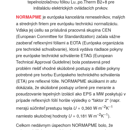
tepelnoizolačnou fóliou Lu..po.Therm B2+8 pre
inštaláciu elektrických ovládacích prvkov.
je európska kancelária remeselníkov, malých
NORMAPME
a stredných firiem pre európsku technickú normalizáciu.
Vďaka jej úsiliu sa príslušná pracovná skupina CEN
(European Committee for Standardization) začala vážne
zaoberať reflexnými fóliami a EOTA (Európska organizácia
pre technické schvaľovanie), ktorá vydáva riadiace pokyny
pre európske technické schválenie ETAG (European
Technical Approval Guideline) bola postavená pred
problém riešiť vhodné skúšobné postupy a ďalšie pokyny
potrebné pre tvorbu Európskeho technického schválenia
(ETA) pre reflexné fólie. NORMAPME skúškami
in situ
dokázala, že skúšobné postupy určené pre meranie a
posudzovanie tepelných izolácií ako EPS a MW poskytujú v
prípade reflexných fólií horšie výsledky o "faktor 2" (napr.
−2
−1
merajú súčiniteľ prestupu tepla
U
= 0,360 W·m
K
−2
−1
namiesto skutočnej hodnoty
U
= 0,181 W·m
K
).
Celkom nedávnym úspechom NORMAPME bolo, že