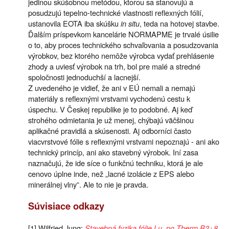
jedinou skúšobnou metódou, ktorou sa stanovujú a
posudzujú tepelno-technické vlastnosti reflexných fólií,
ustanovila EOTA iba skúšku
in situ
, teda na hotovej stavbe.
Ďalším príspevkom kancelárie NORMAPME je trvalé úsilie
o to, aby proces technického schvaľovania a posudzovania
výrobkov, bez ktorého nemôže výrobca vydať prehlásenie
zhody a uviesť výrobok na trh, bol pre malé a stredné
spoločnosti jednoduchší a lacnejší.
Z uvedeného je vidieť, že ani v EÚ nemali a nemajú
materiály s reflexnými vrstvami vychodenú cestu k
úspechu. V Českej republike je to podobné. Aj keď
strohého odmietania je už menej, chýbajú väčšinou
aplikačné pravidlá a skúsenosti. Aj odborníci často
viacvrstvové fólie s reflexnými vrstvami nepoznajú - ani ako
technický princíp, ani ako stavebný výrobok. Iní zasa
naznačujú, že ide síce o funkčnú techniku, ktorá je ale
cenovo úplne inde, než „lacné izolácie z EPS alebo
minerálnej vlny”. Ale to nie je pravda.
Súvisiace odkazy
[1] Wilfried Jung:
Stavebná fyzika fólie Lu..po.Therm B2+8