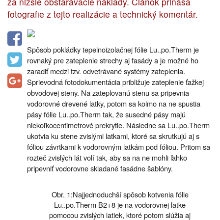
za nižšie obstarávacie náklady. Článok prináša
fotografie z tejto realizácie a technický komentár.
Spôsob pokládky tepelnoizolačnej fólie Lu..po.Therm je
rovnaký pre zateplenie strechy aj fasády a je možné ho
zaradiť medzi tzv. odvetrávané systémy zateplenia.
Sprievodná fotodokumentácia približuje zateplenie ťažkej
obvodovej steny. Na zateplovanú stenu sa pripevnia
vodorovné drevené latky, potom sa kolmo na ne spustia
pásy fólie Lu..po.Therm tak, že susedné pásy majú
niekoľkocentimetrové prekrytie. Následne sa Lu..po.Therm
ukotvia ku stene zvislými latkami, ktoré sa skrutkujú aj s
fóliou závrtkami k vodorovným latkám pod fóliou. Pritom sa
rozteč zvislých lát volí tak, aby sa na ne mohli ľahko
pripevniť vodorovne skladané fasádne šablóny.
Obr. 1:Najjednoduchší spôsob kotvenia fólie
Lu..po.Therm B2+8 je na vodorovnej latke
pomocou zvislých latiek, ktoré potom slúžia aj