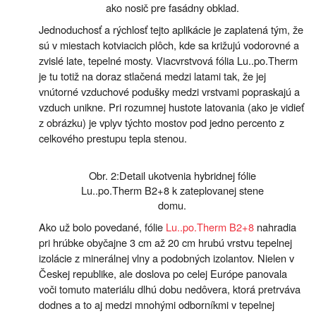
ako nosič pre fasádny obklad.
Jednoduchosť a rýchlosť tejto aplikácie je zaplatená tým, že
sú v miestach kotviacich plôch, kde sa križujú vodorovné a
zvislé late, tepelné mosty. Viacvrstvová fólia Lu..po.Therm
je tu totiž na doraz stlačená medzi latami tak, že jej
vnútorné vzduchové podušky medzi vrstvami popraskajú a
vzduch unikne. Pri rozumnej hustote latovania (ako je vidieť
z obrázku) je vplyv týchto mostov pod jedno percento z
celkového prestupu tepla stenou.
Obr. 2:Detail ukotvenia hybridnej fólie
Lu..po.Therm B2+8 k zateplovanej stene
domu.
Ako už bolo povedané, fólie
Lu..po.Therm B2+8
nahradia
pri hrúbke obyčajne 3 cm až 20 cm hrubú vrstvu tepelnej
izolácie z minerálnej vlny a podobných izolantov. Nielen v
Českej republike, ale doslova po celej Európe panovala
voči tomuto materiálu dlhú dobu nedôvera, ktorá pretrváva
dodnes a to aj medzi mnohými odborníkmi v tepelnej