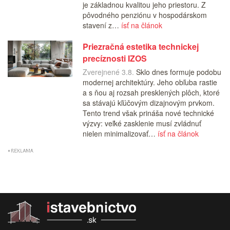
je základnou kvalitou jeho priestoru. Z
pôvodného penziónu v hospodárskom
stavení z…
ísť na článok
Priezračná estetika technickej
precíznosti IZOS
Zverejnené 3.8.
Sklo dnes formuje podobu
modernej architektúry. Jeho obľuba rastie
a s ňou aj rozsah presklených plôch, ktoré
sa stávajú kľúčovým dizajnovým prvkom.
Tento trend však prináša nové technické
výzvy: veľké zasklenie musí zvládnuť
nielen minimalizovať…
ísť na článok