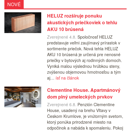
NOVÉ
HELUZ rozširuje ponuku
akustických priečkoviek o tehlu
AKU 10 brúsená
Zverejnené 4.8.
Spoločnosť HELUZ
predstavuje veľmi zaujímavý prírastok v
sortimente priečok. Nová tehla HELUZ
AKU 10 brúsená je určená pre nenosné
priečky v bytových aj rodinných domoch.
Vyniká malou výslednou hrúbkou steny,
zvýšenou objemovou hmotnosťou a tým
aj…
ísť na článok
Clementine House. Apartmánový
dom plný umeleckých prvkov
Zverejnené 6.8.
Penzión Clementine
House, usadený na brehu Vltavy v
Českom Krumlove, je vnútorným svetom,
ktorý ponúka prirodzené miesto na
odpočinok a nabáda k spomaleniu. Pokoj