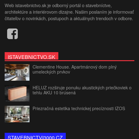
Web istavebnictvo.sk je odborný portál o stavebníctve,
architektúre a interiérovom dizajne. Našim poslaním je informovať
čitateľov o novinkách, postupoch a aktuálnych trendoch v odbore.
ISTAVEBNICTVO.SK
Clementine House. Apartmánový dom plný
umeleckých prvkov
HELUZ rozširuje ponuku akustických priečkoviek o
tehlu AKU 10 brúsená
Priezračná estetika technickej precíznosti IZOS
STAVEBNICTVI3000.CZ