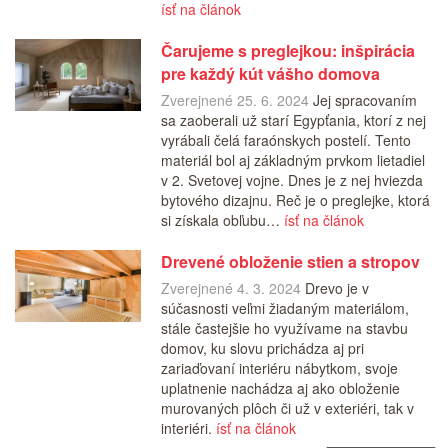
ísť na článok
Čarujeme s preglejkou: inšpirácia
pre každý kút vášho domova
Zverejnené 25. 6. 2024
Jej spracovaním
sa zaoberali už starí Egypťania, ktorí z nej
vyrábali čelá faraónskych postelí. Tento
materiál bol aj základným prvkom lietadiel
v 2. Svetovej vojne. Dnes je z nej hviezda
bytového dizajnu. Reč je o preglejke, ktorá
si získala obľubu…
ísť na článok
Drevené obloženie stien a stropov
Zverejnené 4. 3. 2024
Drevo je v
súčasnosti veľmi žiadaným materiálom,
stále častejšie ho využívame na stavbu
domov, ku slovu prichádza aj pri
zariaďovaní interiéru nábytkom, svoje
uplatnenie nachádza aj ako obloženie
murovaných plôch či už v exteriéri, tak v
interiéri.
ísť na článok