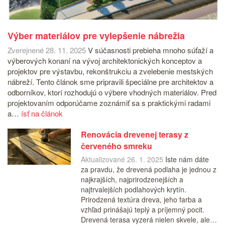
Výber materiálov pre vylepšenie nábrežia
Zverejnené 28. 11. 2025
V súčasnosti prebieha mnoho súťaží a
výberových konaní na vývoj architektonických konceptov a
projektov pre výstavbu, rekonštrukciu a zvelebenie mestských
nábreží. Tento článok sme pripravili špeciálne pre architektov a
odborníkov, ktorí rozhodujú o výbere vhodných materiálov. Pred
projektovaním odporúčame zoznámiť sa s praktickými radami
a…
ísť na článok
Renovácia drevenej terasy z
červeného smreku
Aktualizované 26. 1. 2025
Iste nám dáte
za pravdu, že drevená podlaha je jednou z
najkrajších, najprirodzenejších a
najtrvalejších podlahových krytín.
Prirodzená textúra dreva, jeho farba a
vzhľad prinášajú teplý a príjemný pocit.
Drevená terasa vyzerá nielen skvele, ale…