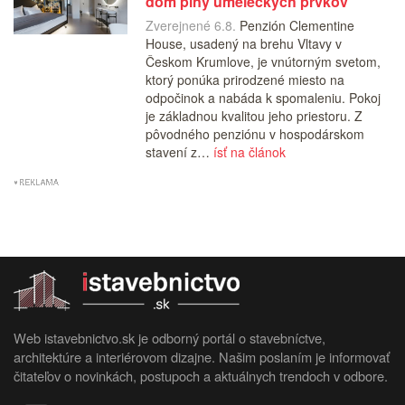
dom plný umeleckých prvkov
Zverejnené 6.8.
Penzión Clementine
House, usadený na brehu Vltavy v
Českom Krumlove, je vnútorným svetom,
ktorý ponúka prirodzené miesto na
odpočinok a nabáda k spomaleniu. Pokoj
je základnou kvalitou jeho priestoru. Z
pôvodného penziónu v hospodárskom
stavení z…
ísť na článok
Web istavebnictvo.sk je odborný portál o stavebníctve,
architektúre a interiérovom dizajne. Našim poslaním je informovať
čitateľov o novinkách, postupoch a aktuálnych trendoch v odbore.