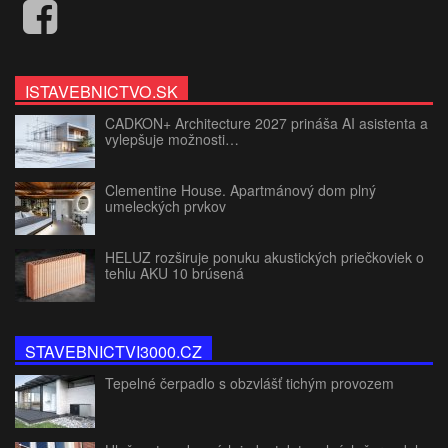
ISTAVEBNICTVO.SK
CADKON+ Architecture 2027 prináša AI asistenta a
vylepšuje možnosti…
Clementine House. Apartmánový dom plný
umeleckých prvkov
HELUZ rozširuje ponuku akustických priečkoviek o
tehlu AKU 10 brúsená
STAVEBNICTVI3000.CZ
Tepelné čerpadlo s obzvlášť tichým provozem