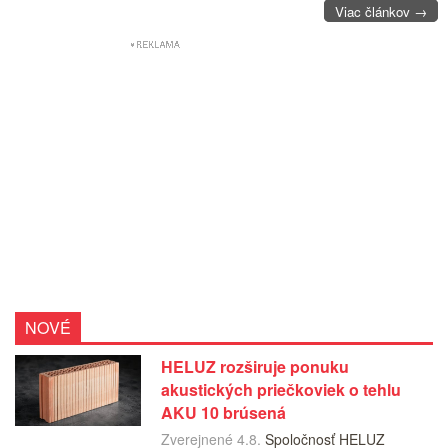
Viac článkov →
NOVÉ
HELUZ rozširuje ponuku
akustických priečkoviek o tehlu
AKU 10 brúsená
Zverejnené 4.8.
Spoločnosť HELUZ