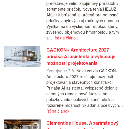
predstavuje veľmi zaujímavý prírastok v
sortimente priečok. Nová tehla HELUZ
AKU 10 brúsená je určená pre nenosné
priečky v bytových aj rodinných domoch.
Vyniká malou výslednou hrúbkou steny,
zvýšenou objemovou hmotnosťou a tým
aj…
ísť na článok
CADKON+ Architecture 2027
prináša AI asistenta a vylepšuje
možnosti projektovania
Zverejnené 7.8.
Nová verzia CADKON+
Architecture 2027 rozširuje možnosti
projektovania stavebných konštrukcií.
Prináša AI asistenta, vylepšené delenie
okenných rámov, nové funkcie na
položkovanie oceľových konštrukcií a
rozšírené možnosti vkladania oceľových…
ísť na článok
Clementine House. Apartmánový