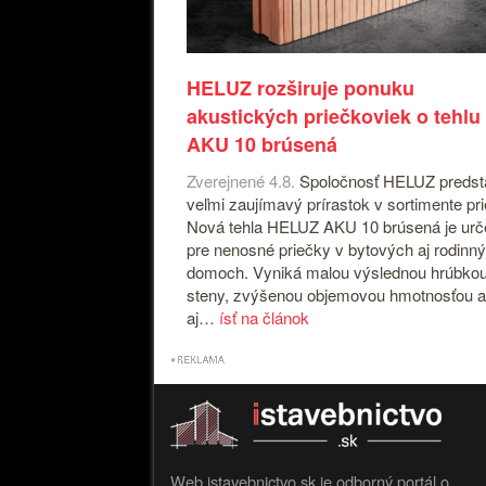
HELUZ rozširuje ponuku
akustických priečkoviek o tehlu
AKU 10 brúsená
Zverejnené 4.8.
Spoločnosť HELUZ predst
veľmi zaujímavý prírastok v sortimente pr
Nová tehla HELUZ AKU 10 brúsená je ur
pre nenosné priečky v bytových aj rodinn
domoch. Vyniká malou výslednou hrúbko
steny, zvýšenou objemovou hmotnosťou a
aj…
ísť na článok
Web istavebnictvo.sk je odborný portál o