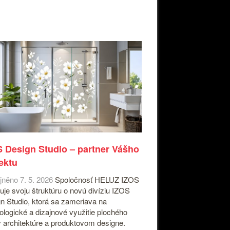
 Design Studio – partner Vášho
ektu
jněno 7. 5. 2026
Spoločnosť HELUZ IZOS
ruje svoju štruktúru o novú divíziu IZOS
n Studio, ktorá sa zameriava na
ologické a dizajnové využitie plochého
v architektúre a produktovom designe.