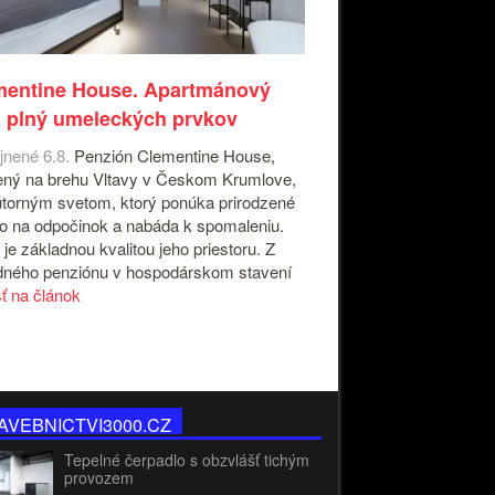
mentine House. Apartmánový
 plný umeleckých prvkov
jnené 6.8.
Penzión Clementine House,
ný na brehu Vltavy v Českom Krumlove,
útorným svetom, ktorý ponúka prirodzené
o na odpočinok a nabáda k spomaleniu.
 je základnou kvalitou jeho priestoru. Z
ného penziónu v hospodárskom stavení
sť na článok
AVEBNICTVI3000.CZ
Tepelné čerpadlo s obzvlášť tichým
provozem