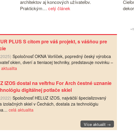
architektov aj koncových užívateľov.
Cieľo
Praktickým…
celý článek
deko
R PLUS S citom pre váš projekt, s vášňou pre
cie
. 2025)
Spoločnosť OKNA Vorlíček, popredný český výrobca
ateľ okien, dverí a tieniacej techniky, predstavuje novinku –
 aktualita
 IZOS dostal na veľtrhu For Arch čestné uznanie
chnológiu digitálnej potlače skiel
. 2022)
Spoločnosť HELUZ IZOS, najväčší špecializovaný
a izolačných skiel v Čechách, dostala za technológiu
álna…
celá aktualita
Více aktualit →