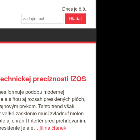
Dnes je 8.8.
Hľadať
technickej precíznosti IZOS
nes formuje podobu modernej
tie a s ňou aj rozsah presklených plôch,
zajnovým prvkom. Tento trend však
: veľké zasklenie musí zvládnuť nielen
le aj chrániť interiér pred prehrievaním.
resklenie je ale…
jít na článek