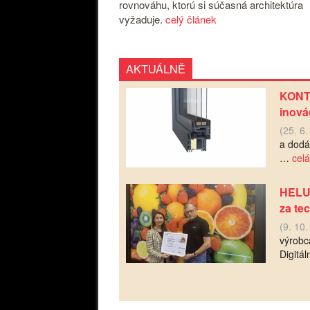
rovnováhu, ktorú si súčasná architektúra
vyžaduje.
celý článek
AKTUÁLNĚ
KONTU
inová
(25. 6
a dodáv
…
celá
HELUZ
za te
(9. 10
výrobc
Digit