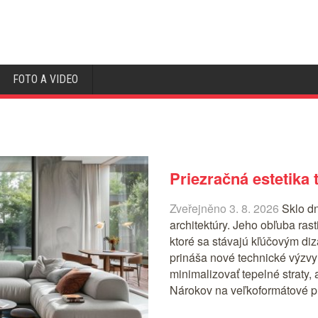
FOTO A VIDEO
Priezračná estetika 
Zveřejněno 3. 8. 2026
Sklo d
architektúry. Jeho obľuba ras
ktoré sa stávajú kľúčovým di
prináša nové technické výzvy
minimalizovať tepelné straty, a
Nárokov na veľkoformátové p