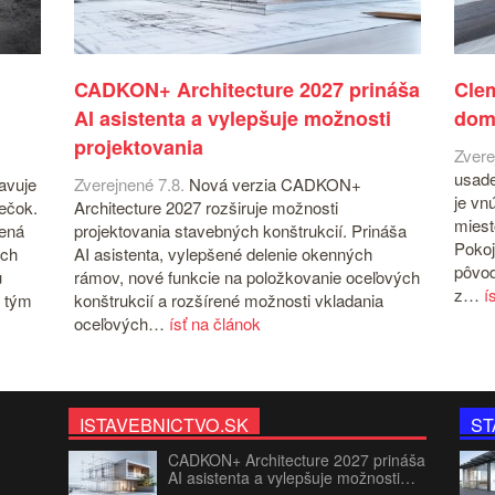
CADKON+ Architecture 2027 prináša
Cle
AI asistenta a vylepšuje možnosti
dom
projektovania
Zvere
usade
avuje
Zverejnené 7.8.
Nová verzia CADKON+
je vn
iečok.
Architecture 2027 rozširuje možnosti
miest
čená
projektovania stavebných konštrukcií. Prináša
Pokoj
ých
AI asistenta, vylepšené delenie okenných
pôvod
u
rámov, nové funkcie na položkovanie oceľových
z…
í
 tým
konštrukcií a rozšírené možnosti vkladania
oceľových…
ísť na článok
ISTAVEBNICTVO.SK
ST
CADKON+ Architecture 2027 prináša
AI asistenta a vylepšuje možnosti…