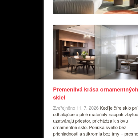
Premenlivá krása ornamentnýc
skiel
Zveřejněno 11. 7. 2026
Keď je číre sklo príl
odhaľujúce a plné materiály naopak zbyto
uzatvárajú priestor, prichádza k slovu
ornamentné sklo. Ponúka svetlo bez
priehľadnosti a súkromia bez tmy – presne