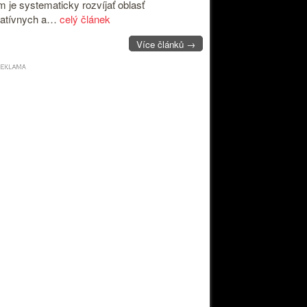
m je systematicky rozvíjať oblasť
ratívnych a…
celý článek
Více článků →