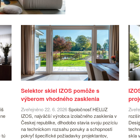
h
Selektor skiel IZOS pomôže s
IZOS
výberom vhodného zasklenia
proj
iš
Zveřejněno 22. 6. 2026
Spoločnosť HELUZ
Zveře
čne
IZOS, najväčší výrobca izolačného zasklenia v
rozši
Českej republike, dlhodobo stavia svoju pozíciu
Desig
na technickom rozsahu ponuky a schopnosti
techn
 tú
pokryť špecifické požiadavky projektantov,
skla 