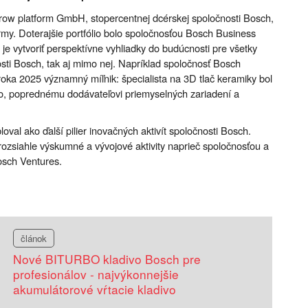
grow platform GmbH, stopercentnej dcérskej spoločnosti Bosch,
firmy. Doterajšie portfólio bolo spoločnosťou Bosch Business
 je vytvoriť perspektívne vyhliadky do budúcnosti pre všetky
osti Bosch, tak aj mimo nej. Napríklad spoločnosť Bosch
ka 2025 významný míľnik: špecialista na 3D tlač keramiky bol
o, poprednému dodávateľovi priemyselných zariadení a
oval ako ďalší pilier inovačných aktivít spoločnosti Bosch.
 rozsiahle výskumné a vývojové aktivity naprieč spoločnosťou a
osch Ventures.
článok
Nové BITURBO kladivo Bosch pre
profesionálov - najvýkonnejšie
akumulátorové vŕtacie kladivo