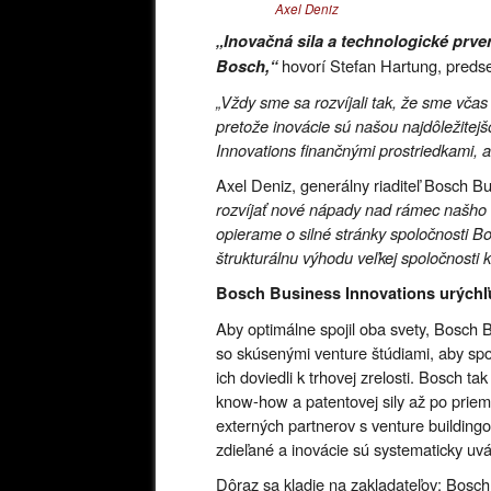
Axel Deniz
„Inovačná sila a technologické prve
hovorí Stefan Hartung, preds
Bosch,“
„Vždy sme sa rozvíjali tak, že sme včas 
pretože inovácie sú našou najdôležite
Innovations finančnými prostriedkami, a
Axel Deniz, generálny riaditeľ Bosch B
rozvíjať nové nápady nad rámec našho 
opierame o silné stránky spoločnosti B
štrukturálnu výhodu veľkej spoločnosti k
Bosch Business Innovations urýchľu
Aby optimálne spojil oba svety, Bosch 
so skúsenými venture štúdiami, aby sp
ich doviedli k trhovej zrelosti. Bosch t
know-how a patentovej sily až po priem
externých partnerov s venture buildingo
zdieľané a inovácie sú systematicky uv
Dôraz sa kladie na zakladateľov: Bosc