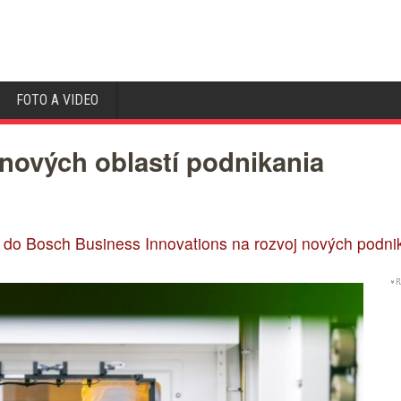
FOTO A VIDEO
nových oblastí podnikania
e do Bosch Business Innovations na rozvoj nových podni