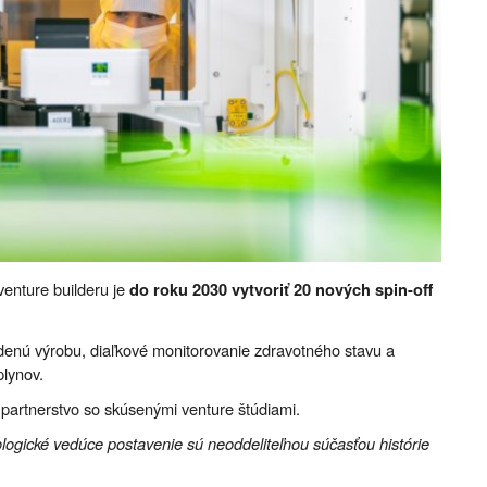
venture builderu je
do roku 2030 vytvoriť 20 nových spin-off
denú výrobu, diaľkové monitorovanie zdravotného stavu a
plynov.
partnerstvo so skúsenými venture štúdiami.
ologické vedúce postavenie sú neoddeliteľnou súčasťou histórie