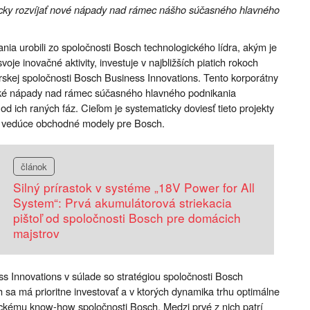
icky rozvíjať nové nápady nad rámec nášho súčasného hlavného
ania urobili zo spoločnosti Bosch technologického lídra, akým je
oje inovačné aktivity, investuje v najbližších piatich rokoch
érskej spoločnosti Bosch Business Innovations. Tento korporátny
ľské nápady nad rámec súčasného hlavného podnikania
od ich raných fáz. Cieľom je systematicky doviesť tieto projekty
ové vedúce obchodné modely pre Bosch.
článok
Silný prírastok v systéme „18V Power for All
System“: Prvá akumulátorová striekacia
pištoľ od spoločnosti Bosch pre domácich
majstrov
s Innovations v súlade so stratégiou spoločnosti Bosch
h sa má prioritne investovať a v ktorých dynamika trhu optimálne
kému know-how spoločnosti Bosch. Medzi prvé z nich patrí