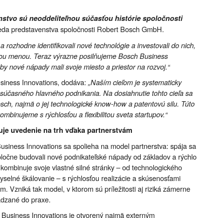
nstvo sú neoddeliteľnou súčasťou histórie spoločnosti
eda predstavenstva spoločnosti Robert Bosch GmbH.
a rozhodne identifikovali nové technológie a investovali do nich,
jšou menou. Teraz výrazne posilňujeme Bosch Business
by nové nápady mali svoje miesto a priestor na rozvoj.“
usiness Innovations, dodáva:
„Naším cieľom je systematicky
súčasného hlavného podnikania. Na dosiahnutie tohto cieľa sa
osch, najmä o jej technologické know-how a patentovú silu. Túto
ombinujeme s rýchlosťou a flexibilitou sveta startupov.“
je uvedenie na trh vďaka partnerstvám
Business Innovations sa spolieha na model partnerstva: spája sa
oločne budovali nové podnikateľské nápady od základov a rýchlo
ak kombinuje svoje vlastné silné stránky – od technologického
yselné škálovanie – s rýchlosťou realizácie a skúsenosťami
m. Vzniká tak model, v ktorom sú príležitosti aj riziká zámerne
ádzané do praxe.
h Business Innovations je otvorený najmä externým