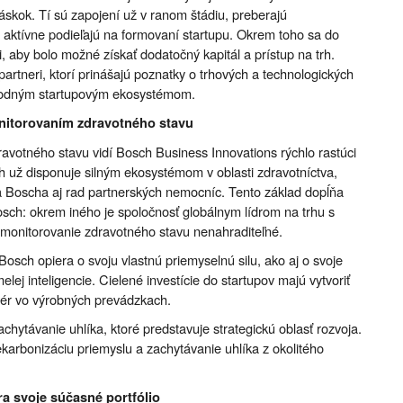
skok. Tí sú zapojení už v ranom štádiu, preberajú
aktívne podieľajú na formovaní startupu. Okrem toho sa do
i, aby bolo možné získať dodatočný kapitál a prístup na trh.
partneri, ktorí prinášajú poznatky o trhových a technologických
árodným startupovým ekosystémom.
onitorovaním zdravotného stavu
ravotného stavu vidí Bosch Business Innovations rýchlo rastúci
sch už disponuje silným ekosystémom v oblasti zdravotníctva,
 Boscha aj rad partnerských nemocníc. Tento základ dopĺňa
sch: okrem iného je spoločnosť globálnym lídrom na trhu s
monitorovanie zdravotného stavu nenahraditeľné.
Bosch opiera o svoju vlastnú priemyselnú silu, ako aj o svoje
elej inteligencie. Cielené investície do startupov majú vytvoriť
vér vo výrobných prevádzkach.
achytávanie uhlíka, ktoré predstavuje strategickú oblasť rozvoja.
arbonizáciu priemyslu a zachytávanie uhlíka z okolitého
a svoje súčasné portfólio