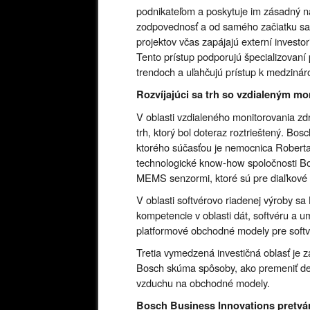
podnikateľom a poskytuje im zásadný ná
zodpovednosť a od samého začiatku sa 
projektov včas zapájajú externí investor
Tento prístup podporujú špecializovaní 
trendoch a uľahčujú prístup k medzin
Rozvíjajúci sa trh so vzdialeným m
V oblasti vzdialeného monitorovania zd
trh, ktorý bol doteraz roztrieštený. Bo
ktorého súčasťou je nemocnica Roberta
technologické know-how spoločnosti Bo
MEMS senzormi, ktoré sú pre diaľkové 
V oblasti softvérovo riadenej výroby sa 
kompetencie v oblasti dát, softvéru a um
platformové obchodné modely pre soft
Tretia vymedzená investičná oblasť je z
Bosch skúma spôsoby, ako premeniť dek
vzduchu na obchodné modely.
Bosch Business Innovations pretvár