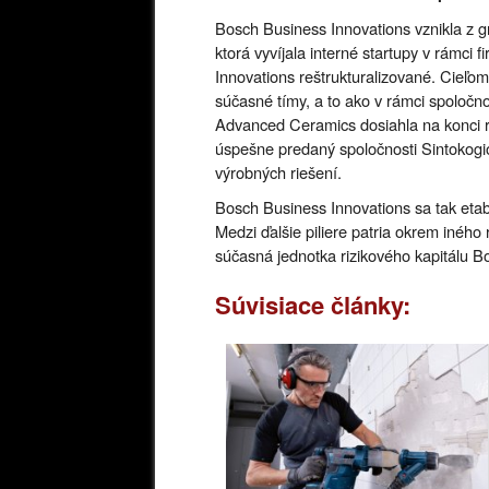
Bosch Business Innovations vznikla z 
ktorá vyvíjala interné startupy v rámci 
Innovations reštrukturalizované. Cieľom
súčasné tímy, a to ako v rámci spoločn
Advanced Ceramics dosiahla na konci ro
úspešne predaný spoločnosti Sintokogi
výrobných riešení.
Bosch Business Innovations sa tak etabl
Medzi ďalšie piliere patria okrem iného
súčasná jednotka rizikového kapitálu B
Súvisiace články: