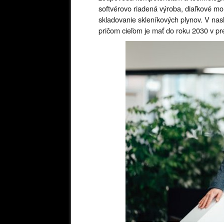
softvérovo riadená výroba, diaľkové mo
skladovanie skleníkových plynov. V nasl
pričom cieľom je mať do roku 2030 v p