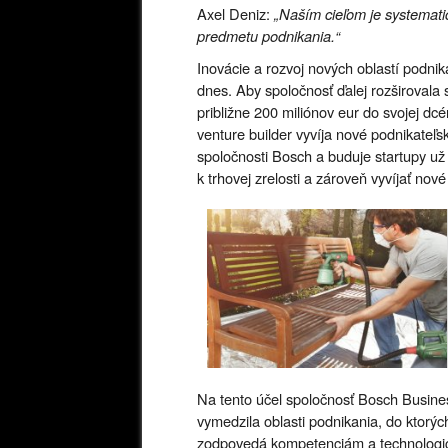
Axel Deniz:
„Naším cieľom je systemat
predmetu podnikania.“
Inovácie a rozvoj nových oblastí podnik
dnes. Aby spoločnosť ďalej rozširovala sv
približne 200 miliónov eur do svojej dc
venture builder vyvíja nové podnikate
spoločnosti Bosch a buduje startupy už 
k trhovej zrelosti a zároveň vyvíjať n
Na tento účel spoločnosť Bosch Busines
vymedzila oblasti podnikania, do ktorýc
zodpovedá kompetenciám a technologic