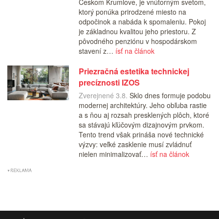
Českom Krumlove, je vnútorným svetom,
ktorý ponúka prirodzené miesto na
odpočinok a nabáda k spomaleniu. Pokoj
je základnou kvalitou jeho priestoru. Z
pôvodného penziónu v hospodárskom
stavení z…
ísť na článok
Priezračná estetika technickej
precíznosti IZOS
Zverejnené 3.8.
Sklo dnes formuje podobu
modernej architektúry. Jeho obľuba rastie
a s ňou aj rozsah presklených plôch, ktoré
sa stávajú kľúčovým dizajnovým prvkom.
Tento trend však prináša nové technické
výzvy: veľké zasklenie musí zvládnuť
nielen minimalizovať…
ísť na článok