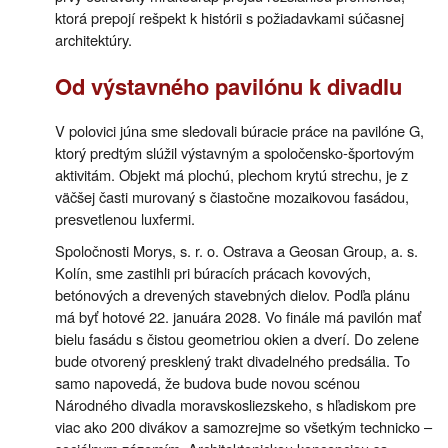
ktorá prepojí rešpekt k histórii s požiadavkami súčasnej
architektúry.
Od výstavného pavilónu k divadlu
V polovici júna sme sledovali búracie práce na pavilóne G,
ktorý predtým slúžil výstavným a spoločensko-športovým
aktivitám. Objekt má plochú, plechom krytú strechu, je z
väčšej časti murovaný s čiastočne mozaikovou fasádou,
presvetlenou luxfermi.
Spoločnosti Morys, s. r. o. Ostrava a Geosan Group, a. s.
Kolín, sme zastihli pri búracích prácach kovových,
betónových a drevených stavebných dielov. Podľa plánu
má byť hotové 22. januára 2028. Vo finále má pavilón mať
bielu fasádu s čistou geometriou okien a dverí. Do zelene
bude otvorený presklený trakt divadelného predsália. To
samo napovedá, že budova bude novou scénou
Národného divadla moravskosliezskeho, s hľadiskom pre
viac ako 200 divákov a samozrejme so všetkým technicko –