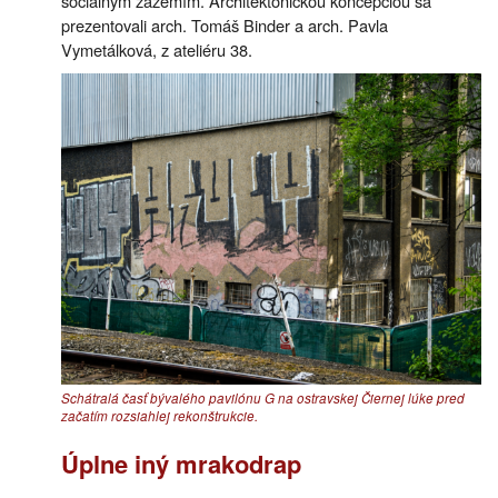
sociálnym zázemím. Architektonickou koncepciou sa
prezentovali arch. Tomáš Binder a arch. Pavla
Vymetálková, z ateliéru 38.
Schátralá časť bývalého pavilónu G na ostravskej Čiernej lúke pred
začatím rozsiahlej rekonštrukcie.
Úplne iný mrakodrap