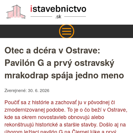
Otec a dcéra v Ostrave:
Pavilón G a prvý ostravský
mrakodrap spája jedno meno
Zverejnené: 30. 6. 2026
Poučiť sa z histórie a zachovať ju v pôvodnej či
zmodernizovanej podobe. To je o čo beží v Ostrave,
kde sa okrem novostavieb obnovujú alebo
rekonštruujú historické a staršie stavby. Došlo aj na
úhorom ležiaci pavilón G na Čiernej lúke a prvý