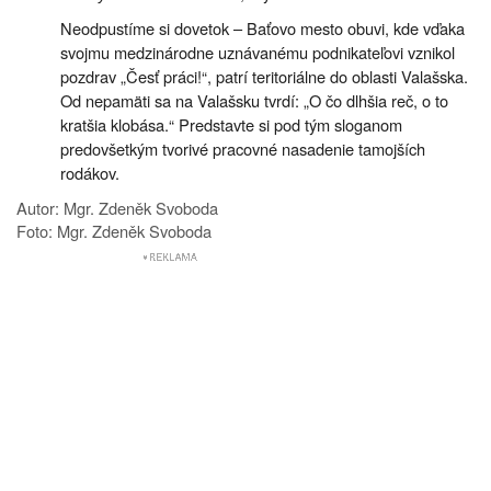
Neodpustíme si dovetok – Baťovo mesto obuvi, kde vďaka
svojmu medzinárodne uznávanému podnikateľovi vznikol
pozdrav „Česť práci!“, patrí teritoriálne do oblasti Valašska.
Od nepamäti sa na Valašsku tvrdí: „O čo dlhšia reč, o to
kratšia klobása.“ Predstavte si pod tým sloganom
predovšetkým tvorivé pracovné nasadenie tamojších
rodákov.
Autor: Mgr. Zdeněk Svoboda
Foto: Mgr. Zdeněk Svoboda