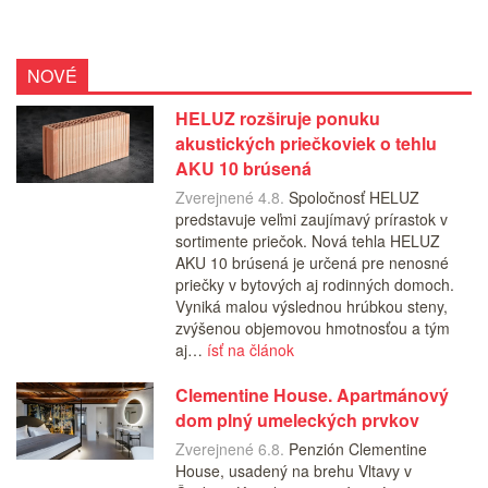
NOVÉ
HELUZ rozširuje ponuku
akustických priečkoviek o tehlu
AKU 10 brúsená
Zverejnené 4.8.
Spoločnosť HELUZ
predstavuje veľmi zaujímavý prírastok v
sortimente priečok. Nová tehla HELUZ
AKU 10 brúsená je určená pre nenosné
priečky v bytových aj rodinných domoch.
Vyniká malou výslednou hrúbkou steny,
zvýšenou objemovou hmotnosťou a tým
aj…
ísť na článok
Clementine House. Apartmánový
dom plný umeleckých prvkov
Zverejnené 6.8.
Penzión Clementine
House, usadený na brehu Vltavy v