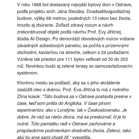
V roku 1968 bol dostavaný najvyšší bytový dom v Ostrave,
podľa projektu arch. Jána Slezáka. Dvadsaťdvojpodlažnej
budove, výšky 68 metrov, posledných 13 rokov bez života,
hrozilo aj zbúranie. Zvíťazil zdravý rozum a návrh
zrekonštruovať objekt podľa návrhu Prof. Evy Jiřičnej,
štúdia AI-Design. Po demontáži obvodových múrov vrátane
závadných azbestových panelov, sa počíta s prízemnými
obchodmi, kaviarňou na streche, celkom s 24 podlažiami.
Vznikne tak priestor pre 111 bytov veľkosti od 30 do 203
m2. Novinkou budú aj zelené terasy so samozavlažovacím
systémom.
Ktorému mestu sa pošťastí, aby sa o jeho skrášlenie
zaslúžili otec s dcérou. Prof. Eva Jiřičná to má z rodného
Zlína kúsok:
"Táto budova sa v Ostrave postavila presne v
čase, keď som prišla do Anglicka. V čase plnom
experimentov, ako v Londýne, tak v Československu. Je
dobre, že než sa niečo zbúra, má sa preskúmať, či je to
nutné. Túto pamiatku radi v Ostrave zachováme a
prispôsobíme podmienkam dnešného života. Zelenú, takú
akú by sme sami chceli žiť,“
vysvetlila.