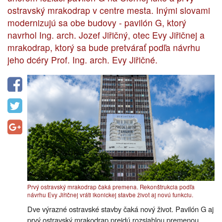
ostravský mrakodrap v centre mesta. Inými slovami
modernizujú sa obe budovy - pavilón G, ktorý
navrhol Ing. arch. Jozef Jiřičný, otec Evy Jiřičnej a
mrakodrap, ktorý sa bude pretvárať podľa návrhu
jeho dcéry Prof. Ing. arch. Evy Jiřičné.
Prvý ostravský mrakodrap čaká premena. Rekonštrukcia podľa
návrhu Evy Jiřičnej vráti ikonickej stavbe život aj novú funkciu.
Dve výrazné ostravské stavby čaká nový život. Pavilón G aj
prvý ostravský mrakodrap prejdú rozsiahlou premenou,