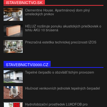
ISTAVEBNICTVO.SK
Clementine House. Apartmánový dom plný
umeleckých prvkov
HELUZ rozširuje ponuku akustických priečkoviek o
tehlu AKU 10 brúsená
Priezračná estetika technickej precíznosti IZOS
STAVEBNICTVI3000.CZ
Tepelné čerpadlo s obzvlášť tichým provozem
Hlučnost venkovních jednotek tepelných čerpadel
Hydrofobizační prostředek LUKOFOB pro