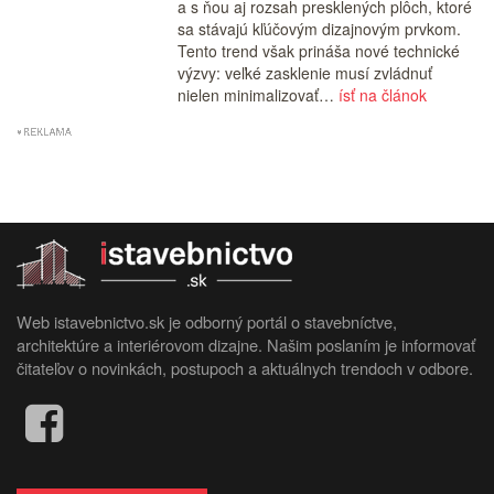
a s ňou aj rozsah presklených plôch, ktoré
sa stávajú kľúčovým dizajnovým prvkom.
Tento trend však prináša nové technické
výzvy: veľké zasklenie musí zvládnuť
nielen minimalizovať…
ísť na článok
Web istavebnictvo.sk je odborný portál o stavebníctve,
architektúre a interiérovom dizajne. Našim poslaním je informovať
čitateľov o novinkách, postupoch a aktuálnych trendoch v odbore.