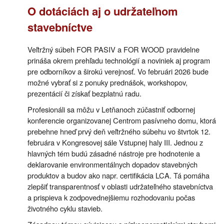
O dotáciách aj o udržateľnom
stavebníctve
Veľtržný súbeh FOR PASIV a FOR WOOD pravidelne
prináša okrem prehľadu technológií a noviniek aj program
pre odborníkov a širokú verejnosť. Vo februári 2026 bude
možné vybrať si z ponuky prednášok, workshopov,
prezentácií či získať bezplatnú radu.
Profesionáli sa môžu v Letňanoch zúčastniť odbornej
konferencie organizovanej Centrom pasívneho domu, ktorá
prebehne hneď prvý deň veľtržného súbehu vo štvrtok 12.
februára v Kongresovej sále Vstupnej haly III. Jednou z
hlavných tém budú zásadné nástroje pre hodnotenie a
deklarovanie environmentálnych dopadov stavebných
produktov a budov ako napr. certifikácia LCA. Tá pomáha
zlepšiť transparentnosť v oblasti udržateľného stavebníctva
a prispieva k zodpovednejšiemu rozhodovaniu počas
životného cyklu stavieb.