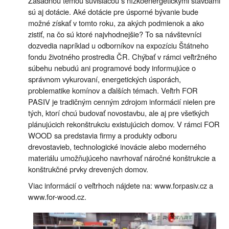
Zásadnou témou súvisiacou s nízkoenergetickými stavbami
sú aj dotácie. Aké dotácie pre úsporné bývanie bude
možné získať v tomto roku, za akých podmienok a ako
zistiť, na čo sú ktoré najvhodnejšie? To sa návštevníci
dozvedia napríklad u odborníkov na expozíciu Štátneho
fondu životného prostredia ČR. Chýbať v rámci veľtržného
súbehu nebudú ani programové body informujúce o
správnom vykurovaní, energetických úsporách,
problematike komínov a ďalších témach. Veľtrh FOR
PASIV je tradičným cenným zdrojom informácií nielen pre
tých, ktorí chcú budovať novostavbu, ale aj pre všetkých
plánujúcich rekonštrukciu existujúcich domov. V rámci FOR
WOOD sa predstavia firmy a produkty odboru
drevostavieb, technologické inovácie alebo moderného
materiálu umožňujúceho navrhovať náročné konštrukcie a
konštrukčné prvky drevených domov.
Viac informácií o veľtrhoch nájdete na: www.forpasiv.cz a
www.for-wood.cz.