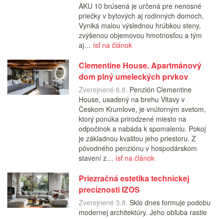
AKU 10 brúsená je určená pre nenosné
priečky v bytových aj rodinných domoch.
Vyniká malou výslednou hrúbkou steny,
zvýšenou objemovou hmotnosťou a tým
aj…
ísť na článok
Clementine House. Apartmánový
dom plný umeleckých prvkov
Zverejnené 6.8.
Penzión Clementine
House, usadený na brehu Vltavy v
Českom Krumlove, je vnútorným svetom,
ktorý ponúka prirodzené miesto na
odpočinok a nabáda k spomaleniu. Pokoj
je základnou kvalitou jeho priestoru. Z
pôvodného penziónu v hospodárskom
stavení z…
ísť na článok
Priezračná estetika technickej
precíznosti IZOS
Zverejnené 3.8.
Sklo dnes formuje podobu
modernej architektúry. Jeho obľuba rastie