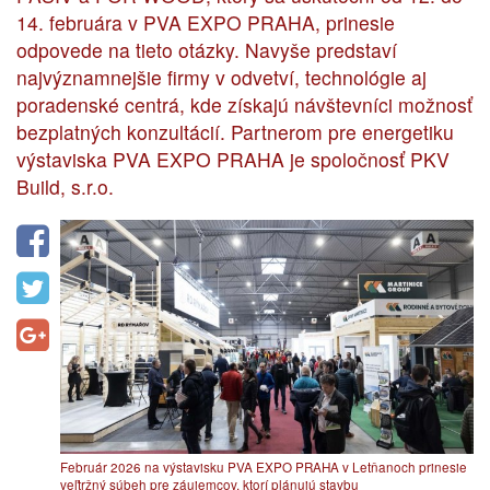
14. februára v PVA EXPO PRAHA, prinesie
odpovede na tieto otázky. Navyše predstaví
najvýznamnejšie firmy v odvetví, technológie aj
poradenské centrá, kde získajú návštevníci možnosť
bezplatných konzultácií. Partnerom pre energetiku
výstaviska PVA EXPO PRAHA je spoločnosť PKV
Build, s.r.o.
Február 2026 na výstavisku PVA EXPO PRAHA v Letňanoch prinesie
veľtržný súbeh pre záujemcov, ktorí plánujú stavbu