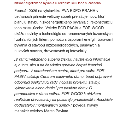
nízkoenergetického bývania či rekonštrukciu toho súčasného.
Február 2026 na výstavisku PVA EXPO PRAHA v
Letňanoch prinesie veľtržný súbeh pre záujemcov, ktorí
plánujú stavbu nízkoenergetického bývania či rekonštrukciu
toho existujúceho. Veľtrhy FOR PASIV a FOR WOOD
ukážu novinky a technológie od renomovaných tuzemských
i zahraničných firiem, pomôžu s úsporami energií, úpravami
bývania či stavbou nízkoenergetických, pasívnych a
nulových stavieb, drevostavieb aj fotovoltiky.
„V rámci veľtržného súbehu získajú návštevníci informácie
aj o tom, ako a na čo všetko správne čerpať finančnú
podporu. V poradenskom centre, ktoré pre veľtrh FOR
PASIV zaisťuje Centrum pasívneho domu, budú pripravení
odborníci poskytujúci rady v oblasti projektu, stavby,
vykurovania alebo dotácií pre pasívne domy. O
poradenstvo v rámci veľtrhu FOR WOOD k otázkam
realizácie drevostavby sa postarajú profesionáli z Asociácie
dodávateľov montovaných domov,“
povedal hlavný
manažér veľtrhov Martin Pavlata.