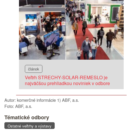
článok
Veľtrh STRECHY-SOLAR-REMESLO je
najväčšou prehliadkou noviniek v odbore
Autor: komerčné informácie 1) ABF, a.s.
Foto: ABF, a.s.
Tématické odbory
Ostatné veľtrhy a výstavy