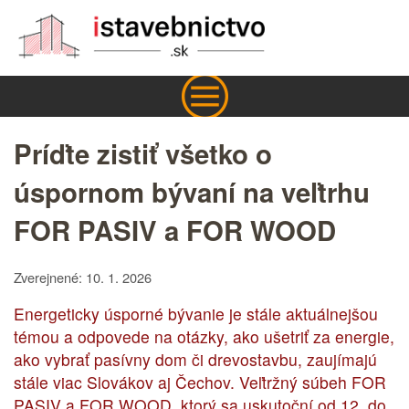
Príďte zistiť všetko o
úspornom bývaní na veľtrhu
FOR PASIV a FOR WOOD
Zverejnené: 10. 1. 2026
Energeticky úsporné bývanie je stále aktuálnejšou
témou a odpovede na otázky, ako ušetriť za energie,
ako vybrať pasívny dom či drevostavbu, zaujímajú
stále viac Slovákov aj Čechov. Veľtržný súbeh FOR
PASIV a FOR WOOD, ktorý sa uskutoční od 12. do