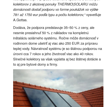
kolektorov z akciovej ponuky THERMO|SOLARU môžu
domácnosti dostať podporu vo forme poukážok vo výške
781 až 1750 eur podľa typu a počtu kolektorov,“
vysvetľuje
A.Gottas.
Dodáva, že podpora predstavuje 35–50 % z ceny, ale
nesmie presiahnuť 50 % z nákladov na kompletnú
inštaláciu solárneho systému. Ročne môže domácnosť v
rodinnom dome ušetriť aj viac ako 250 EUR za prípravu
teplej vody. Návratnosť systému je so štátnou podporou na
úrovni cca 7 rokov a jeho životnosť viac ako 40 rokov.
Slnečné kolektory sa však vyplatia aj bez štátnej dotácie a
to aj pre bytové domy a firmy.