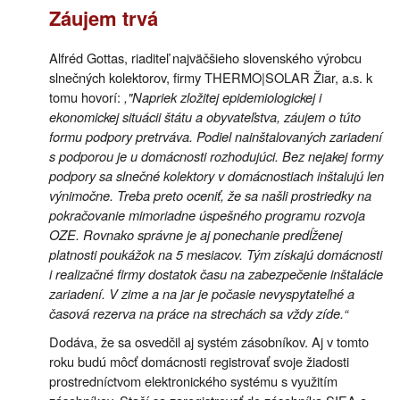
Záujem trvá
Alfréd Gottas, riaditeľ najväčšieho slovenského výrobcu
slnečných kolektorov, firmy THERMO|SOLAR Žiar, a.s. k
tomu hovorí:
,"Napriek zložitej epidemiologickej i
ekonomickej situácii štátu a obyvateľstva, záujem o túto
formu podpory pretrváva. Podiel nainštalovaných zariadení
s podporou je u domácnosti rozhodujúci. Bez nejakej formy
podpory sa slnečné kolektory v domácnostiach inštalujú len
výnimočne. Treba preto oceniť, že sa našli prostriedky na
pokračovanie mimoriadne úspešného programu rozvoja
OZE. Rovnako správne je aj ponechanie predĺženej
platnosti poukážok na 5 mesiacov. Tým získajú domácnosti
i realizačné firmy dostatok času na zabezpečenie inštalácie
zariadení. V zime a na jar je počasie nevyspytateľné a
časová rezerva na práce na strechách sa vždy zíde.“
Dodáva, že sa osvedčil aj systém zásobníkov. Aj v tomto
roku budú môcť domácnosti registrovať svoje žiadosti
prostredníctvom elektronického systému s využitím