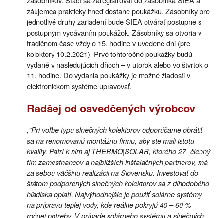
zásobníkov. Stačí sa zaregistrovať do zásobníka SIEA a
záujemca prakticky hneď dostane poukážku. Zásobníky pre
jednotlivé druhy zariadení bude SIEA otvárať postupne s
postupným vydávaním poukážok. Zásobníky sa otvoria v
tradičnom čase vždy o 15. hodine v uvedené dni (pre
kolektory 10.2.2021). Prvé tohtoročné poukážky budú
vydané v nasledujúcich dňoch – v utorok alebo vo štvrtok o
11. hodine. Do vydania poukážky je možné žiadosti v
elektronickom systéme upravovať.
Radšej od osvedčených výrobcov
,"Pri voľbe typu slnečných kolektorov odporúčame obrátiť
sa na renomovanú montážnu firmu, aby ste mali istotu
kvality. Patrí k nim aj THERMO|SOLAR, ktorého 27- členný
tím zamestnancov a najbližších inštalačných partnerov, má
za sebou väčšinu realizácii na Slovensku. Investovať do
štátom podporených slnečných kolektorov sa z dlhodobého
hľadiska oplatí. Najvýhodnejšie je použiť solárne systémy
na prípravu teplej vody, kde reálne pokryjú 40 – 60 %
ročnej potreby. V prípade solárneho systému a slnečných