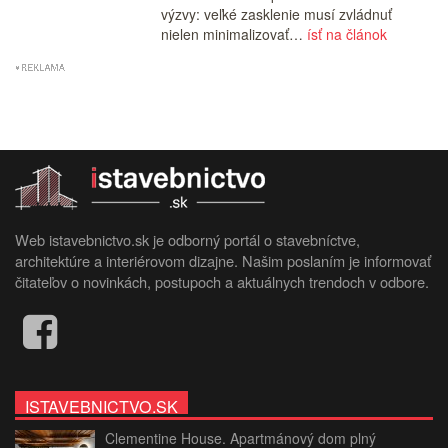
výzvy: veľké zasklenie musí zvládnuť
nielen minimalizovať…
ísť na článok
Web istavebnictvo.sk je odborný portál o stavebníctve,
architektúre a interiérovom dizajne. Našim poslaním je informovať
čitateľov o novinkách, postupoch a aktuálnych trendoch v odbore.
ISTAVEBNICTVO.SK
Clementine House. Apartmánový dom plný