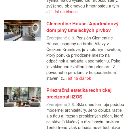
Vyniká malou výslednou hrúbkou steny,
zvýšenou objemovou hmotnosťou a tým
aj…
ísť na článok
Clementine House. Apartmánový
dom plný umeleckých prvkov
Zverejnené 6.8.
Penzión Clementine
House, usadený na brehu Vltavy v
Českom Krumlove, je vnútorným svetom,
ktorý ponúka prirodzené miesto na
odpočinok a nabáda k spomaleniu. Pokoj
je základnou kvalitou jeho priestoru. Z
pôvodného penziónu v hospodárskom
stavení z…
ísť na článok
Priezračná estetika technickej
precíznosti IZOS
Zverejnené 3.8.
Sklo dnes formuje podobu
modernej architektúry. Jeho obľuba rastie
a s ňou aj rozsah presklených plôch, ktoré
sa stávajú kľúčovým dizajnovým prvkom.
Tento trend však prináša nové technické