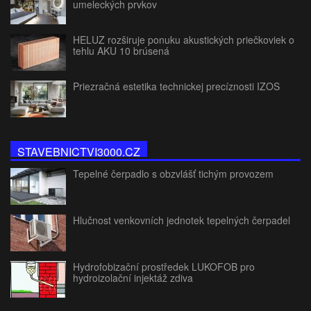
umeleckých prvkov
HELUZ rozširuje ponuku akustických priečkoviek o
tehlu AKU 10 brúsená
Priezračná estetika technickej precíznosti IZOS
STAVEBNICTVI3000.CZ
Tepelné čerpadlo s obzvlášť tichým provozem
Hlučnost venkovních jednotek tepelných čerpadel
Hydrofobizační prostředek LUKOFOB pro
hydroizolační injektáž zdiva