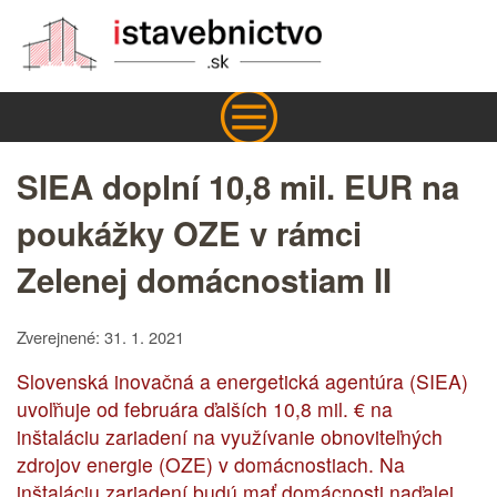
SIEA doplní 10,8 mil. EUR na
poukážky OZE v rámci
Zelenej domácnostiam II
Zverejnené: 31. 1. 2021
Slovenská inovačná a energetická agentúra (SIEA)
uvoľňuje od februára ďalších 10,8 mil. € na
inštaláciu zariadení na využívanie obnoviteľných
zdrojov energie (OZE) v domácnostiach. Na
inštaláciu zariadení budú mať domácnosti naďalej