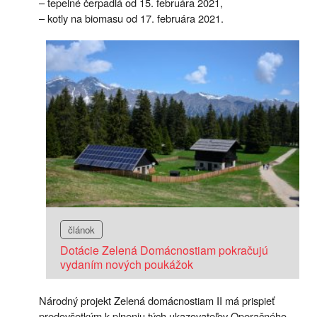
– tepelné čerpadlá od 15. februára 2021,
– kotly na biomasu od 17. februára 2021.
článok
Dotácie Zelená Domácnostiam pokračujú
vydaním nových poukážok
Národný projekt Zelená domácnostiam II má prispieť
predovšetkým k plneniu tých ukazovateľov Operačného