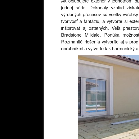
Ak obľubujete exteriér v jednotnom di
jednej série. Dokonalý vzhľad získa
výrobných procesov sú všetky výrobky z
tvorivosť a fantáziu, a vytvorte si ext
inšpirovať aj ostatných. Veľa priest
Bradstone Milldale. Ponúka možnost
Rozmanité riešenia vytvoríte aj s pr
obrubníkmi a vytvorte tak harmonický a 