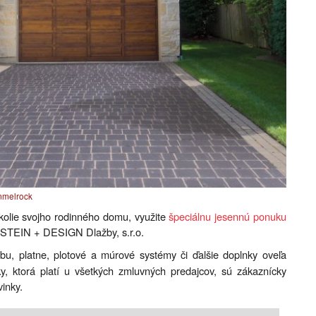
melrock
okolie svojho rodinného domu, využite
špeciálnu jesennú ponuku
TEIN + DESIGN Dlažby, s.r.o.
bu, platne, plotové a múrové systémy či ďalšie doplnky oveľa
y, ktorá platí u všetkých zmluvných predajcov, sú zákaznícky
inky.