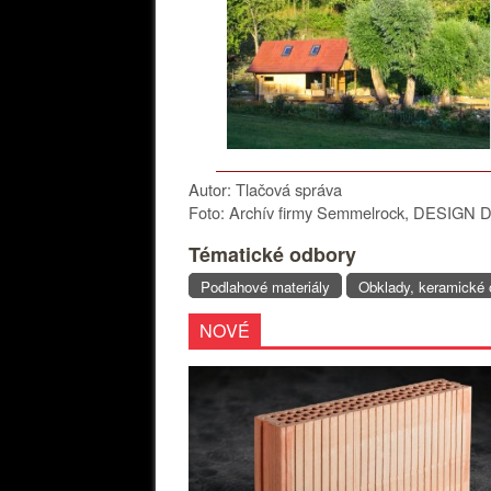
Autor: Tlačová správa
Foto: Archív firmy Semmelrock, DESIGN Dl
Tématické odbory
Podlahové materiály
Obklady, keramické 
NOVÉ