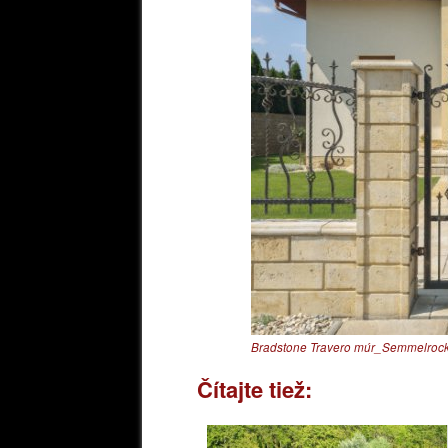
Bradstone Travero múr_Semmelroc
Čítajte tiež: