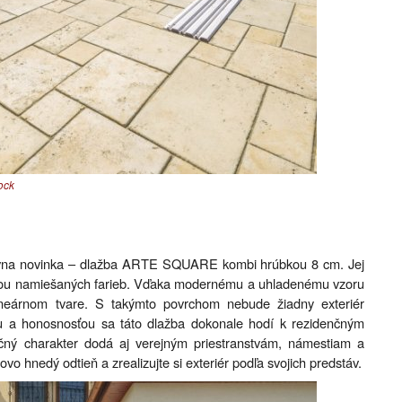
ock
ktívna novinka – dlažba ARTE SQUARE kombi hrúbkou 8 cm. Jej
ebou namiešaných farieb. Vďaka modernému a uhladenému vzoru
lineárnom tvare. S takýmto povrchom nebude žiadny exteriér
u a honosnosťou sa táto dlažba dokonale hodí k rezidenčným
ečný charakter dodá aj verejným priestranstvám, námestiam a
vo hnedý odtieň a zrealizujte si exteriér podľa svojich predstáv.