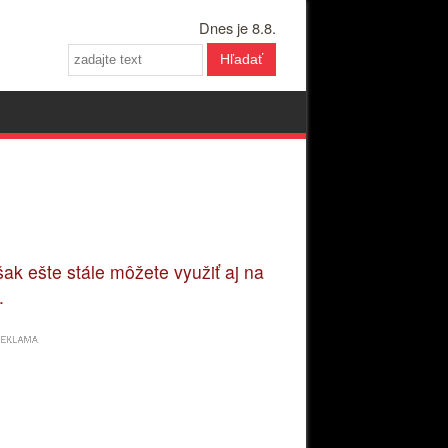
Dnes je 8.8.
Hľadať
ak ešte stále môžete využiť aj na
.