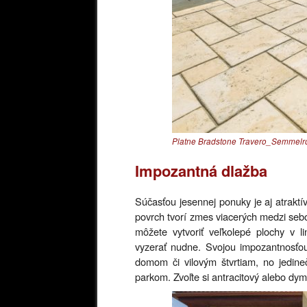
Platne Bradstone Travero_Semmelr
Impozantná dlažba
Súčasťou jesennej ponuky je aj atra
povrch tvorí zmes viacerých medzi s
môžete vytvoriť veľkolepé plochy v 
vyzerať nudne. Svojou impozantnosťo
domom či vilovým štvrtiam, no jedin
parkom. Zvoľte si antracitový alebo dymo