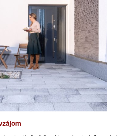
avzájom