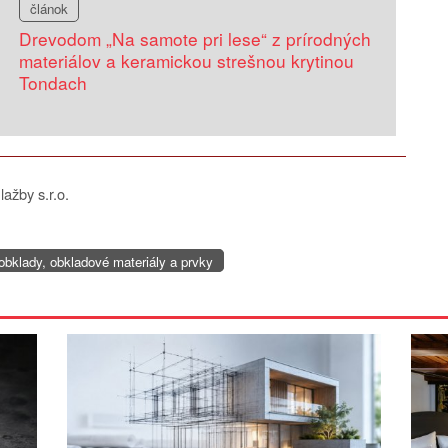
článok
Drevodom „Na samote pri lese“ z prírodných
materiálov a keramickou strešnou krytinou
Tondach
ažby s.r.o.
obklady, obkladové materiály a prvky