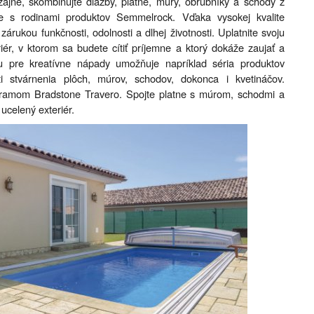
zajne, skombinujte dlažby, platne, múry, obrubníky a schody z
te s rodinami produktov Semmelrock. Vďaka vysokej kvalite
árukou funkčnosti, odolnosti a dlhej životnosti. Uplatnite svoju
eriér, v ktorom sa budete cítiť príjemne a ktorý dokáže zaujať a
oru pre kreatívne nápady umožňuje napríklad séria produktov
i stvárnenia plôch, múrov, schodov, dokonca i kvetináčov.
ogramom Bradstone Travero. Spojte platne s múrom, schodmi a
ucelený exteriér.