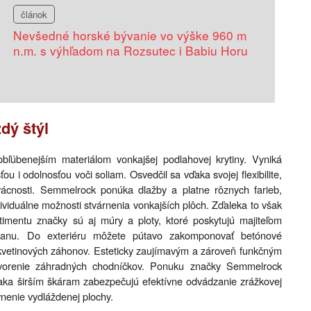
článok
Nevšedné horské bývanie vo výške 960 m
n.m. s výhľadom na Rozsutec i Babiu Horu
dý štýl
obľúbenejším materiálom vonkajšej podlahovej krytiny. Vyniká
 i odolnosťou voči soliam. Osvedčil sa vďaka svojej flexibilite,
rvácnosti. Semmelrock ponúka dlažby a platne rôznych farieb,
dividuálne možnosti stvárnenia vonkajších plôch. Zďaleka to však
timentu značky sú aj múry a ploty, ktoré poskytujú majiteľom
hranu. Do exteriéru môžete pútavo zakomponovať betónové
 kvetinových záhonov. Esteticky zaujímavým a zároveň funkčným
orenie záhradných chodníčkov. Ponuku značky Semmelrock
vďaka širším škáram zabezpečujú efektívne odvádzanie zrážkovej
nenie vydláždenej plochy.