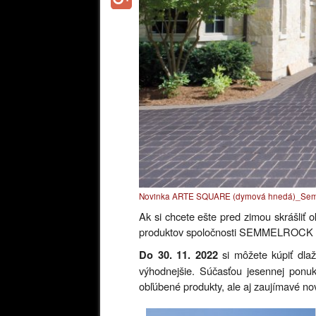
Novinka ARTE SQUARE (dymová hnedá)_Sem
Ak si chcete ešte pred zimou skrášliť 
produktov spoločnosti SEMMELROCK S
si môžete kúpiť dlaž
Do 30. 11. 2022
výhodnejšie. Súčasťou jesennej ponuk
obľúbené produkty, ale aj zaujímavé nov