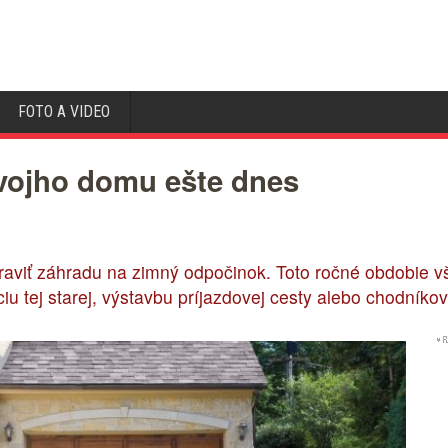
FOTO A VIDEO
 svojho domu ešte dnes
raviť záhradu na zimný odpočinok. Toto ročné obdobie vš
iu tej starej, výstavbu príjazdovej cesty alebo chodníkov