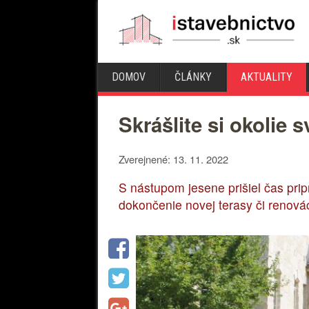
DOMOV
ČLÁNKY
AKTUALITY
Skrášlite si okolie
Zverejnené: 13. 11. 2022
S nástupom jesene prišiel čas prip
dokončenie novej terasy či renovác