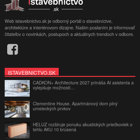
Web istavebnictvo.sk je odborný portál o stavebníctve,
architektúre a interiérovom dizajne. Našim poslaním je informovať
čitateľov o novinkách, postupoch a aktuálnych trendoch v odbore.
ISTAVEBNICTVO.SK
CADKON+ Architecture 2027 prináša AI asistenta a
vylepšuje možnosti…
Clementine House. Apartmánový dom plný
umeleckých prvkov
HELUZ rozširuje ponuku akustických priečkoviek o
tehlu AKU 10 brúsená