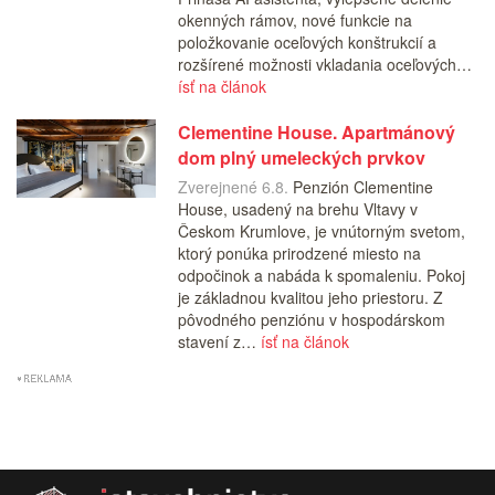
okenných rámov, nové funkcie na
položkovanie oceľových konštrukcií a
rozšírené možnosti vkladania oceľových…
ísť na článok
Clementine House. Apartmánový
dom plný umeleckých prvkov
Zverejnené 6.8.
Penzión Clementine
House, usadený na brehu Vltavy v
Českom Krumlove, je vnútorným svetom,
ktorý ponúka prirodzené miesto na
odpočinok a nabáda k spomaleniu. Pokoj
je základnou kvalitou jeho priestoru. Z
pôvodného penziónu v hospodárskom
stavení z…
ísť na článok