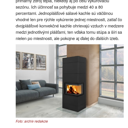
primárny zdroj tepla, niekedy aj po celú vykurovaciu
sezónu. Ich účinnosť sa pohybuje medzi 40 a 80
percentami. Jednoplášťové sálavé kachle sú väčšinou
vhodné len pre rýchle vykúrenie jednej miestnosti, zatiaľ čo
dvojplášťové konvekčné kachle ohrievajú vzduch v medzere
medzi jednotlivými plášťami, ten vďaka tomu stúpa a šíri sa
nielen po miestnosti, ale pokojne aj ďalej do ďalších izieb.
Foto: archív redakcie