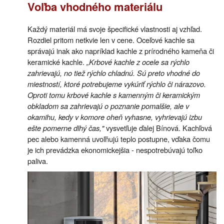
Voľba vhodného materiálu
Každý materiál má svoje špecifické vlastnosti aj vzhľad.
Rozdiel pritom netkvie len v cene. Oceľové kachle sa
správajú inak ako napríklad kachle z prírodného kameňa či
keramické kachle.
„Krbové kachle z ocele sa rýchlo
zahrievajú, no tiež rýchlo chladnú. Sú preto vhodné do
miestností, ktoré potrebujeme vykúriť rýchlo či nárazovo.
Oproti tomu krbové kachle s kamenným či keramickým
obkladom sa zahrievajú o poznanie pomalšie, ale v
okamihu, kedy v komore oheň vyhasne, vyhrievajú izbu
ešte pomerne dlhý čas,"
vysvetľuje ďalej Bínová. Kachľová
pec alebo kamenná uvoľňujú teplo postupne, vďaka čomu
je ich prevádzka ekonomickejšia - nespotrebúvajú toľko
paliva.