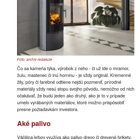
Foto: archív redakcie
Čo sa kameňa týka, výrobok z neho - či už ide o mramor,
žulu, mastenec či inú horninu - je vždy originál. Kremenné
žily, póry či farebné odtiene nejdú pozmeniť, prírodné
materiály vždy nesú stopu svojho pôvodu, nemožno od nich
očakávať, že budú jeden ako druhý, ako je to v prípade
umelo vyrábaných materiálov, ktoré možno prispôsobiť
presne požiadavkám investora.
Aké palivo
Väčšina krbov využíva ako palivo drevo či drevené brikety.