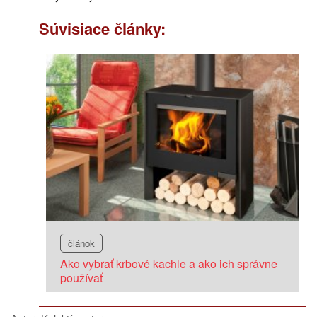
Súvisiace články:
článok
Ako vybrať krbové kachle a ako ich správne
používať