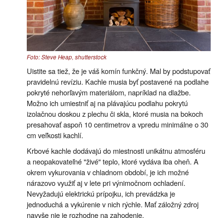
Foto: Steve Heap, shutterstock
Uistite sa tiež, že je váš komín funkčný. Mal by podstupovať
pravidelnú revíziu. Kachle musia byť postavené na podlahe
pokryté nehorľavým materiálom, napríklad na dlažbe.
Možno ich umiestniť aj na plávajúcu podlahu pokrytú
izolačnou doskou z plechu či skla, ktoré musia na bokoch
presahovať aspoň 10 centimetrov a vpredu minimálne o 30
cm veľkosti kachlí.
Krbové kachle dodávajú do miestnosti unikátnu atmosféru
a neopakovateľné "živé" teplo, ktoré vydáva iba oheň. A
okrem vykurovania v chladnom období, je ich možné
nárazovo využiť aj v lete pri výnimočnom ochladení.
Nevyžadujú elektrickú prípojku, ich prevádzka je
jednoduchá a vykúrenie v nich rýchle. Mať záložný zdroj
navyše nie je rozhodne na zahodenie.