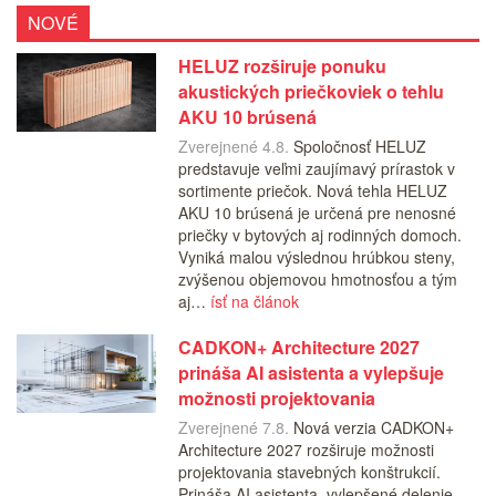
NOVÉ
HELUZ rozširuje ponuku
akustických priečkoviek o tehlu
AKU 10 brúsená
Zverejnené 4.8.
Spoločnosť HELUZ
predstavuje veľmi zaujímavý prírastok v
sortimente priečok. Nová tehla HELUZ
AKU 10 brúsená je určená pre nenosné
priečky v bytových aj rodinných domoch.
Vyniká malou výslednou hrúbkou steny,
zvýšenou objemovou hmotnosťou a tým
aj…
ísť na článok
CADKON+ Architecture 2027
prináša AI asistenta a vylepšuje
možnosti projektovania
Zverejnené 7.8.
Nová verzia CADKON+
Architecture 2027 rozširuje možnosti
projektovania stavebných konštrukcií.
Prináša AI asistenta, vylepšené delenie