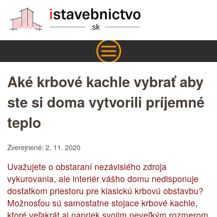
Aké krbové kachle vybrať aby
ste si doma vytvorili príjemné
teplo
Zverejnené: 2. 11. 2020
Uvažujete o obstaraní nezávislého zdroja
vykurovania, ale interiér vášho domu nedisponuje
dostatkom priestoru pre klasickú krbovú obstavbu?
Možnosťou sú samostatne stojace krbové kachle,
ktoré veľakrát aj napriek svojim neveľkým rozmerom