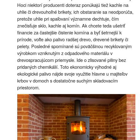
Hoci niektorí producenti doteraz ponúkajú tiež kachle na
uhlie či drevouhoľné brikety, ich obstaranie sa neodporúča,
pretože uhlie pri spaľovaní významne dechtuje, čím
znečisťuje sklo, kachle aj komín. Ak chcete teda ušetriť
financie za častejšie čistenie komína a byť šetrnejší k
prírode, voľte ako palivo radšej drevo, drevené brikety či
pelety. Posledné spomínané sú poväčšinou recyklovaným
výrobkom vzniknutým z odpadového materiálu v
drevospracujúcom priemysle. Ide o zlisované piliny bez
pridaných chemikálií. Toto ekonomicky výhodné aj
ekologické palivo nájde svoje využitie hlavne u majiteľov
krbov v domoch s dostatočne suchým skladovacím
priestorom.