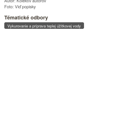
Autor: Kolektív autorov
Foto: Viď popisky
Tématické odbory
Vykurovanie a príprava teplej úžitkovej vody