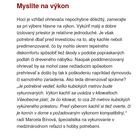
Myslite na výkon
Hoci je vzhľad ohrievača nepochybne dôležitý, zamerajte
sa pri výbere hlavne na výkon. Vykúriť malý a dobre
izolovaný priestor je relatívne jednoduché. Je však
potrebné dbať pred investíciou na to, aby kachle neboli
predimenzované, čo by mohlo okrem tepelného
diskomfortu spôsobiť tiež škody v podobe popraskaných
podláh či dreveného nábytku. Naopak poddimenzovaný
ohrievač by sa mohol zase nežiaducim spôsobom
prehrievať a došlo by tak k poškodeniu napríklad dymovodu
či samotného zariadenia. Ako teda dimenzovať správne?
„Je potrebné vedieť, koľko kubických metrov bude
vykurovaných. Výkon kachlí sa uvádza v kilowattoch.
Všeobecne platí, že čo kilowat, to cca 20 metrov kubických
vykúreného priestoru. Pred výberom kachlí si tiež overte, či
je komín v dome s požadovaným výkonom kompatibilný,"
radí Marcela Bínová, špecialistka na vykurovanie v
medzinárodnom reťazci s hobby potrebami.