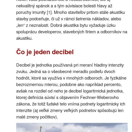
nekvalitný spánok a s tým súvisiace bolesti hlavy až
poruchy imunity [1]. Mnoho staviteľov pritom stále akustiku
stavby podceňuje, či už v rámci šetrenia nákladov, alebo
„len“ z neznalosti. Dobrá akustika bytu vyžaduje úzku
spoluprácu developerov, stavebných firiem a odborníkov na
akustiku.
Čo je jeden decibel
Decibel je jednotka používaná pri meraní hladiny intenzity
zvuku. Jedná sa o všeobecné meradlo podieľu dvoch
hodnôt, ktoré sa využíva v mnohých odboroch. Je fyzikálne
bezrozmernou mierou, podobne ako napríklad percento,
avšak na rozdiel od neho je decibel logaritmická jednotka,
ktorej definícia súvisí s objavením Fechner-Weberovho
zákona, že totiž ľudské telo vníma podnety logaritmicky ich
intenzite (aj veľké zmeny veľkých podnetov spôsobujú len
malé zmeny počitkov).