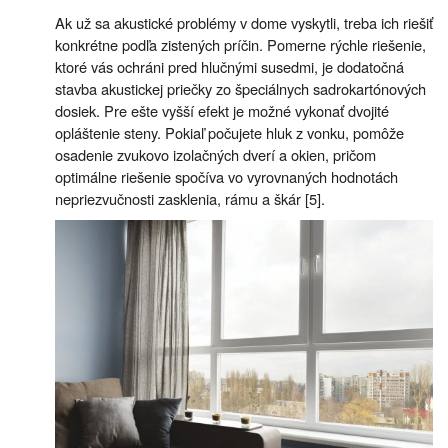
Ak už sa akustické problémy v dome vyskytli, treba ich riešiť
konkrétne podľa zistených príčin. Pomerne rýchle riešenie,
ktoré vás ochráni pred hlučnými susedmi, je dodatočná
stavba akustickej priečky zo špeciálnych sadrokartónových
dosiek. Pre ešte vyšší efekt je možné vykonať dvojité
opláštenie steny. Pokiaľ počujete hluk z vonku, pomôže
osadenie zvukovo izolačných dverí a okien, pričom
optimálne riešenie spočíva vo vyrovnaných hodnotách
nepriezvučnosti zasklenia, rámu a škár [5].