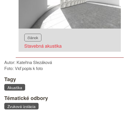
článok
Stavebná akustika
Autor: Kateřina Slezáková
Foto: Viď popis k foto
Tagy
Akustika
Tématické odbory
Zvuková izolácia