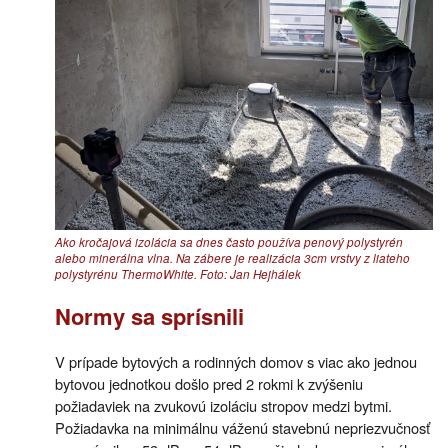
Ako kročajová izolácia sa dnes často používa penový polystyrén
alebo minerálna vlna. Na zábere je realizácia 3cm vrstvy z liateho
polystyrénu ThermoWhite. Foto: Jan Hejhálek
Normy sa sprísnili
V prípade bytových a rodinných domov s viac ako jednou
bytovou jednotkou došlo pred 2 rokmi k zvýšeniu
požiadaviek na zvukovú izoláciu stropov medzi bytmi.
Požiadavka na minimálnu váženú stavebnú nepriezvučnosť