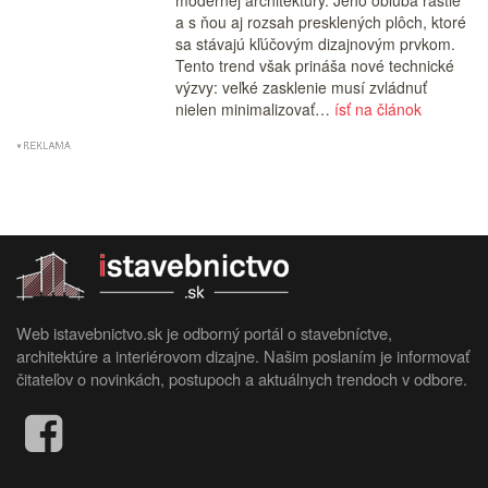
modernej architektúry. Jeho obľuba rastie
a s ňou aj rozsah presklených plôch, ktoré
sa stávajú kľúčovým dizajnovým prvkom.
Tento trend však prináša nové technické
výzvy: veľké zasklenie musí zvládnuť
nielen minimalizovať…
ísť na článok
Web istavebnictvo.sk je odborný portál o stavebníctve,
architektúre a interiérovom dizajne. Našim poslaním je informovať
čitateľov o novinkách, postupoch a aktuálnych trendoch v odbore.