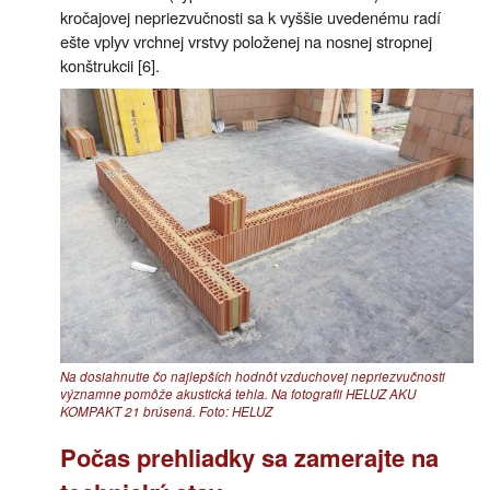
kročajovej nepriezvučnosti sa k vyššie uvedenému radí
ešte vplyv vrchnej vrstvy položenej na nosnej stropnej
konštrukcii [6].
Na dosiahnutie čo najlepších hodnôt vzduchovej nepriezvučnosti
významne pomôže akustická tehla. Na fotografii HELUZ AKU
KOMPAKT 21 brúsená. Foto: HELUZ
Počas prehliadky sa zamerajte na