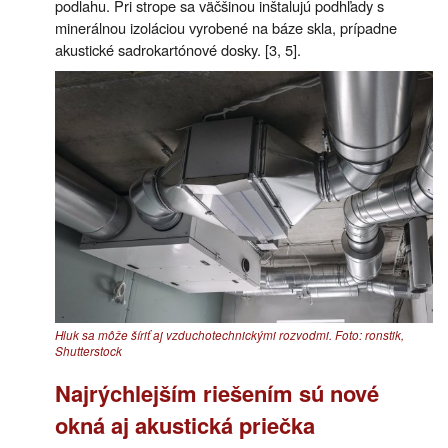
podlahu. Pri strope sa väčšinou inštalujú podhľady s
minerálnou izoláciou vyrobené na báze skla, prípadne
akustické sadrokartónové dosky. [3, 5].
Hluk sa môže šíriť aj vzduchotechnickými rozvodmi. Foto: ronstik,
Shutterstock
Najrýchlejším riešením sú nové
okná aj akustická priečka