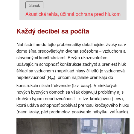
článok
Akustická tehla, účinná ochrana pred hlukom
Každý decibel sa počíta
Nahliadnime do tejto problematiky detailnejšie. Zvuky sa v
dome šíria predovšetkým dvoma spôsobmi – vzduchom a
stavebnými konštrukciami. Prvým ukazovateľom
udávajúcim schopnosť konštrukcie zachytiť a preniesť hluk
šíriaci sa vzduchom (napríklad hlasy či krik) je vzduchová
nepriezvučnosť (R
), pričom najľahšie prenikajú do
w
konštrukcie nižšie frekvencie (tzv. basy). V niektorých
nových bytových domoch sa však objavujú problémy aj s
druhým typom nepriezvučnosti – s tzv. kročajovou (Lnw),
ktorá udáva schopnosť odolávať prenosu kročajového hluku
(napr. kroky, pád predmetov, posúvanie nábytku, zatĺkanie).