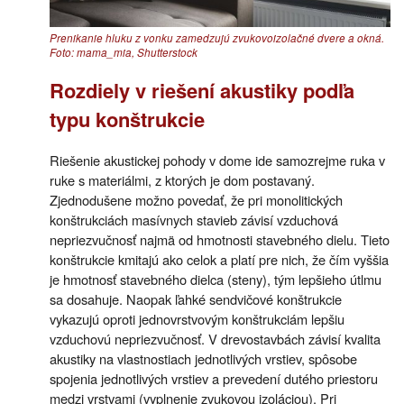
Prenikanie hluku z vonku zamedzujú zvukovoizolačné dvere a okná.
Foto: mama_mia, Shutterstock
Rozdiely v riešení akustiky podľa
typu konštrukcie
Riešenie akustickej pohody v dome ide samozrejme ruka v
ruke s materiálmi, z ktorých je dom postavaný.
Zjednodušene možno povedať, že pri monolitických
konštrukciách masívnych stavieb závisí vzduchová
nepriezvučnosť najmä od hmotnosti stavebného dielu. Tieto
konštrukcie kmitajú ako celok a platí pre nich, že čím vyššia
je hmotnosť stavebného dielca (steny), tým lepšieho útlmu
sa dosahuje. Naopak ľahké sendvičové konštrukcie
vykazujú oproti jednovrstvovým konštrukciám lepšiu
vzduchovú nepriezvučnosť. V drevostavbách závisí kvalita
akustiky na vlastnostiach jednotlivých vrstiev, spôsobe
spojenia jednotlivých vrstiev a prevedení dutého priestoru
medzi vrstvami (vyplnenie zvukovou izoláciou). Pri