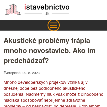
Akustické problémy trápia
mnoho novostavieb. Ako im
predchádzať?
Zverejnené: 29. 8. 2023
Mnoho developerských projektov vzniká aj v
dnešnej dobe bez podrobného akustického
posúdenia. Nadmerný hluk však môže z dlhodobého
hľadiska spôsobovať nepríjemné zdravotné
problémy – od nespavosti po depresie. Problémom