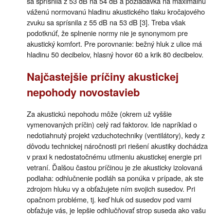
sa sprísnila z 53 dB na 54 dB a požiadavka na maximálnu
váženú normovanú hladinu akustického tlaku kročajového
zvuku sa sprísnila z 55 dB na 53 dB [3]. Treba však
podotknúť, že splnenie normy nie je synonymom pre
akustický komfort. Pre porovnanie: bežný hluk z ulice má
hladinu 50 decibelov, hlasný hovor 60 a krik 80 decibelov.
Najčastejšie príčiny akustickej
nepohody novostavieb
Za akustickú nepohodu môže (okrem už vyššie
vymenovaných príčin) celý rad faktorov. Ide napríklad o
nedotiahnutý projekt vzduchotechniky (ventilátory), kedy z
dôvodu technickej náročnosti pri riešení akustiky dochádza
v praxi k nedostatočnému utlmeniu akustickej energie pri
vetraní. Ďalšou častou príčinou je zle akusticky izolovaná
podlaha: odhlučnenie podláh sa ponúka v prípade, ak ste
zdrojom hluku vy a obťažujete ním svojich susedov. Pri
opačnom probléme, tj. keď hluk od susedov pod vami
obťažuje vás, je lepšie odhlučňovať strop suseda ako vašu