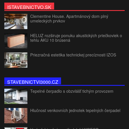
ISTAVEBNICTVO.SK
Clementine House. Apartmánový dom plný
umeleckých prvkov
HELUZ rozširuje ponuku akustických priečkoviek o
tehlu AKU 10 brúsená
Priezračná estetika technickej precíznosti IZOS
STAVEBNICTVI3000.CZ
Tepelné čerpadlo s obzvlášť tichým provozem
Hlučnost venkovních jednotek tepelných čerpadel