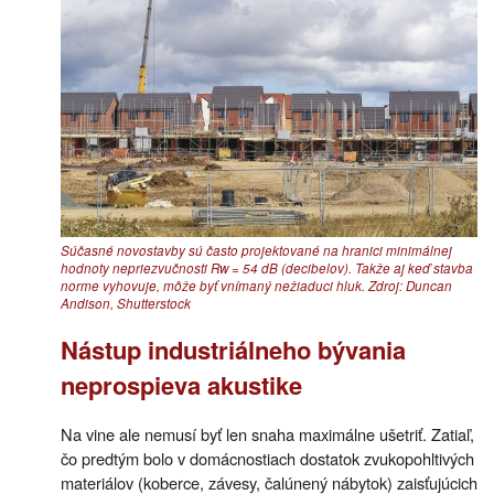
Súčasné novostavby sú často projektované na hranici minimálnej
hodnoty nepriezvučnosti Rw = 54 dB (decibelov). Takže aj keď stavba
norme vyhovuje, môže byť vnímaný nežiaduci hluk. Zdroj: Duncan
Andison, Shutterstock
Nástup industriálneho bývania
neprospieva akustike
Na vine ale nemusí byť len snaha maximálne ušetriť. Zatiaľ,
čo predtým bolo v domácnostiach dostatok zvukopohltivých
materiálov (koberce, závesy, čalúnený nábytok) zaisťujúcich