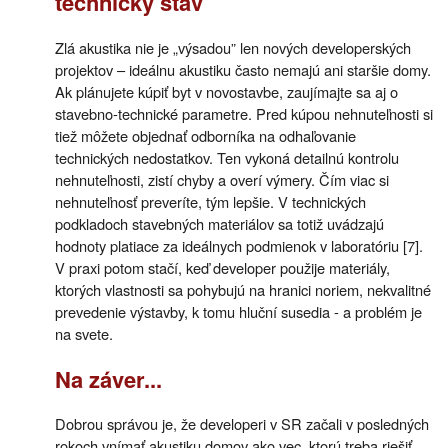
technický stav
Zlá akustika nie je „výsadou” len nových developerských
projektov – ideálnu akustiku často nemajú ani staršie domy.
Ak plánujete kúpiť byt v novostavbe, zaujímajte sa aj o
stavebno-technické parametre. Pred kúpou nehnuteľnosti si
tiež môžete objednať odborníka na odhaľovanie
technických nedostatkov. Ten vykoná detailnú kontrolu
nehnuteľnosti, zistí chyby a overí výmery. Čím viac si
nehnuteľnosť preveríte, tým lepšie. V technických
podkladoch stavebných materiálov sa totiž uvádzajú
hodnoty platiace za ideálnych podmienok v laboratóriu [7].
V praxi potom stačí, keď developer použije materiály,
ktorých vlastnosti sa pohybujú na hranici noriem, nekvalitné
prevedenie výstavby, k tomu hluční susedia - a problém je
na svete.
Na záver...
Dobrou správou je, že developeri v SR začali v posledných
rokoch vnímať akustiku domov ako vec, ktorú treba riešiť.