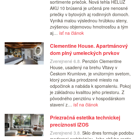
sortimente priečok. Nová tehla HELUZ
AKU 10 brúsená je určená pre nenosné
priečky v bytových aj rodinných domoch.
Vyniká malou výslednou hrúbkou steny,
zvýšenou objemovou hmotnosťou a tým
aj…
ísť na článok
Clementine House. Apartmánový
dom plný umeleckých prvkov
Zverejnené 6.8.
Penzión Clementine
House, usadený na brehu Vltavy v
Českom Krumlove, je vnútorným svetom,
ktorý ponúka prirodzené miesto na
odpočinok a nabáda k spomaleniu. Pokoj
je základnou kvalitou jeho priestoru. Z
pôvodného penziónu v hospodárskom
stavení z…
ísť na článok
Priezračná estetika technickej
precíznosti IZOS
Zverejnené 3.8.
Sklo dnes formuje podobu