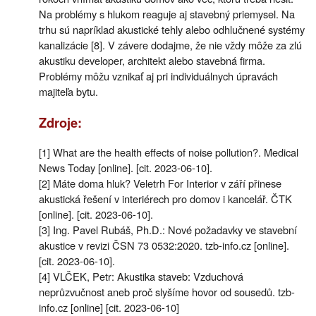
Na problémy s hlukom reaguje aj stavebný priemysel. Na
trhu sú napríklad akustické tehly alebo odhlučnené systémy
kanalizácie [8]. V závere dodajme, že nie vždy môže za zlú
akustiku developer, architekt alebo stavebná firma.
Problémy môžu vznikať aj pri individuálnych úpravách
majiteľa bytu.
Zdroje:
[1] What are the health effects of noise pollution?. Medical
News Today [online]. [cit. 2023-06-10].
[2] Máte doma hluk? Veletrh For Interior v září přinese
akustická řešení v interiérech pro domov i kancelář. ČTK
[online]. [cit. 2023-06-10].
[3] Ing. Pavel Rubáš, Ph.D.: Nové požadavky ve stavební
akustice v revizi ČSN 73 0532:2020. tzb-info.cz [online].
[cit. 2023-06-10].
[4] VLČEK, Petr: Akustika staveb: Vzduchová
neprůzvučnost aneb proč slyšíme hovor od sousedů. tzb-
info.cz [online] [cit. 2023-06-10]