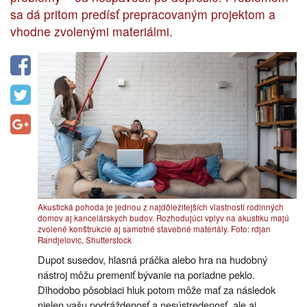
sa dá pritom predísť prepracovaným projektom a
vhodne zvolenými materiálmi.
Akustická pohoda je jednou z najdôležitejších vlastností rodinných
domov aj kancelárskych budov. Rozhodujúci vplyv na akustiku majú
zvolené konštrukcie aj samotné stavebné materiály. Foto: rdjan
Randjelovic, Shutterstock
Dupot susedov, hlasná práčka alebo hra na hudobný
nástroj môžu premeniť bývanie na poriadne peklo.
Dlhodobo pôsobiaci hluk potom môže mať za následok
nielen vašu podráždenosť a nesústredenosť, ale aj