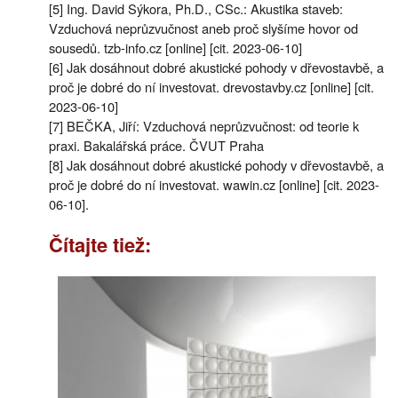
[5] Ing. David Sýkora, Ph.D., CSc.: Akustika staveb:
Vzduchová neprůzvučnost aneb proč slyšíme hovor od
sousedů. tzb-info.cz [online] [cit. 2023-06-10]
[6] Jak dosáhnout dobré akustické pohody v dřevostavbě, a
proč je dobré do ní investovat. drevostavby.cz [online] [cit.
2023-06-10]
[7] BEČKA, Jiří: Vzduchová neprůzvučnost: od teorie k
praxi. Bakalářská práce. ČVUT Praha
[8] Jak dosáhnout dobré akustické pohody v dřevostavbě, a
proč je dobré do ní investovat. wawin.cz [online] [cit. 2023-
06-10].
Čítajte tiež: