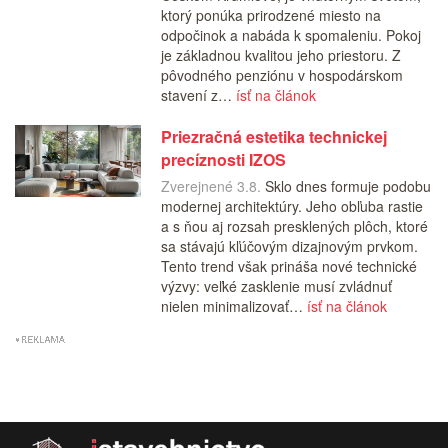
ktorý ponúka prirodzené miesto na
odpočinok a nabáda k spomaleniu. Pokoj
je základnou kvalitou jeho priestoru. Z
pôvodného penziónu v hospodárskom
stavení z…
ísť na článok
Priezračná estetika technickej
precíznosti IZOS
Zverejnené 3.8.
Sklo dnes formuje podobu
modernej architektúry. Jeho obľuba rastie
a s ňou aj rozsah presklených plôch, ktoré
sa stávajú kľúčovým dizajnovým prvkom.
Tento trend však prináša nové technické
výzvy: veľké zasklenie musí zvládnuť
nielen minimalizovať…
ísť na článok