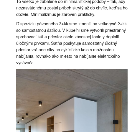
To všetko je zabalené do minimalistickej podoby – tak, aby
nezasvätenému zostal príbeh skrytý až do chvíle, keď sa ho
dozvie. Minimalizmus je zároveň praktický.
Dispozíciu pôvodného 3+kk sme zmenili na veľkorysé 2+kk
so samostatnou šatňou. V kúpeľni sme vytvorili priestranný
sprchovací kút a priestor okolo závesnej toalety doplnili
úložnými prvkami. Šatňa poskytuje samostatný úložný
priestor vrátane niky na cyklistické kolo s možnosťou
nabíjania, rovnako ako miesto na nabíjanie elektrického
vysávača.