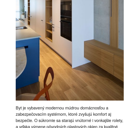
Byt je vybavený modernou múdrou domácnosťou a
zabezpečovacím systémom, ktoré zvyšujú komfort aj
bezpečie. O súkromie sa starajú vnútorné i vonkajšie rolety,
a vďaka výmene pôvodných plastových okien za kvalitné