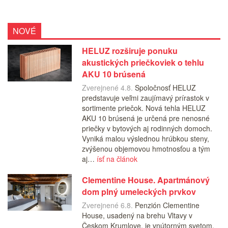
NOVÉ
HELUZ rozširuje ponuku
akustických priečkoviek o tehlu
AKU 10 brúsená
Zverejnené 4.8.
Spoločnosť HELUZ
predstavuje veľmi zaujímavý prírastok v
sortimente priečok. Nová tehla HELUZ
AKU 10 brúsená je určená pre nenosné
priečky v bytových aj rodinných domoch.
Vyniká malou výslednou hrúbkou steny,
zvýšenou objemovou hmotnosťou a tým
aj…
ísť na článok
Clementine House. Apartmánový
dom plný umeleckých prvkov
Zverejnené 6.8.
Penzión Clementine
House, usadený na brehu Vltavy v
Českom Krumlove, je vnútorným svetom,