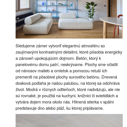
Sledujeme zámer vytvoriť elegantnú atmosféru so
zaujímavými kontrastnými detailmi, ktoré pôsobia energicky
a zároveň upokojujúcim dojmom. Betón, ktorý k
panelovému domu patrí, neskrývame. Plochy sme očistili
od nánosov malieb a omietok a pomocou retuší ich
premenili na pôsobivé plochy surového betónu. Drevená
dosková podlaha je našou palubou, na ktorej sa odohráva
život. Modrá v rôznych odtieňoch, ktoré nadväzujú, ale nie
sú rovnaké, je použitá na kuchyni, knižnici či svietidlách a
vytvára dojem mora okolo nás. Hlinená stierka v spálni
predstavuje dno alebo pláž, ku ktorej priplávame.