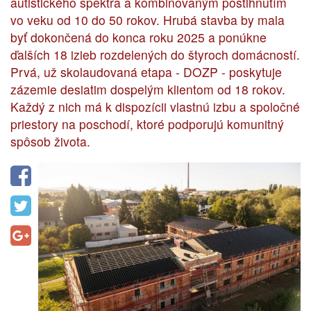
autistického spektra a kombinovaným postihnutím
vo veku od 10 do 50 rokov. Hrubá stavba by mala
byť dokončená do konca roku 2025 a ponúkne
ďalších 18 izieb rozdelených do štyroch domácností.
Prvá, už skolaudovaná etapa - DOZP - poskytuje
zázemie desiatim dospelým klientom od 18 rokov.
Každý z nich má k dispozícii vlastnú izbu a spoločné
priestory na poschodí, ktoré podporujú komunitný
spôsob života.