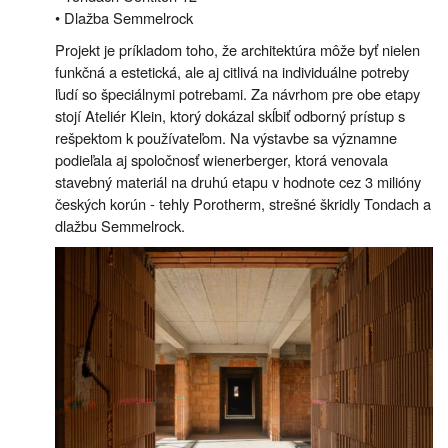
• Dlažba Semmelrock
Projekt je príkladom toho, že architektúra môže byť nielen
funkčná a estetická, ale aj citlivá na individuálne potreby
ľudí so špeciálnymi potrebami. Za návrhom pre obe etapy
stojí Ateliér Klein, ktorý dokázal skĺbiť odborný prístup s
rešpektom k používateľom. Na výstavbe sa významne
podieľala aj spoločnosť wienerberger, ktorá venovala
stavebný materiál na druhú etapu v hodnote cez 3 milióny
českých korún - tehly Porotherm, strešné škridly Tondach a
dlažbu Semmelrock.