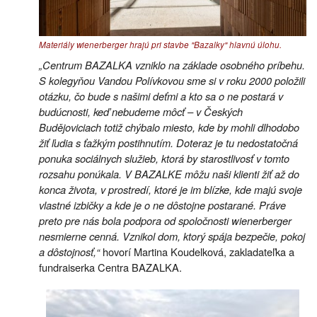
Materiály wienerberger hrajú pri stavbe "Bazalky" hlavnú úlohu.
„Centrum BAZALKA vzniklo na základe osobného príbehu.
S kolegyňou Vandou Polívkovou sme si v roku 2000 položili
otázku, čo bude s našimi deťmi a kto sa o ne postará v
budúcnosti, keď nebudeme môcť – v Českých
Budějoviciach totiž chýbalo miesto, kde by mohli dlhodobo
žiť ľudia s ťažkým postihnutím. Doteraz je tu nedostatočná
ponuka sociálnych služieb, ktorá by starostlivosť v tomto
rozsahu ponúkala. V BAZALKE môžu naši klienti žiť až do
konca života, v prostredí, ktoré je im blízke, kde majú svoje
vlastné izbičky a kde je o ne dôstojne postarané. Práve
preto pre nás bola podpora od spoločnosti wienerberger
nesmierne cenná. Vznikol dom, ktorý spája bezpečie, pokoj
a dôstojnosť,“
hovorí Martina Koudelková, zakladateľka a
fundraiserka Centra BAZALKA.