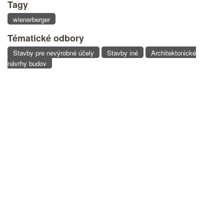
Tagy
wienerberger
Tématické odbory
Stavby pre nevýrobné účely
Stavby iné
Architektonické
návrhy budov