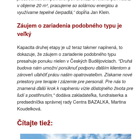
v objeme 20 m³, pracujeme so solárnou energiou a
využívame tepelné čerpadlá,”
dopĺňa Jan Klein.
Záujem o zariadenia podobného typu je
veľký
Kapacita druhej etapy je už teraz takmer naplnená, to
dokazuje, že záujem o zariadenie podobného typu
presahuje ponuku nielen v Českých Budějoviciach.
"Druhá
budova nám umožní ponúknuť podporu ďalším klientom a
zároveň uľahčiť prácu našim opatrovateľom. Získame nové
priestory pre terapie i zázemie pre personál. Pre nás to
znamená ďalší krok k naplneniu vízie dôstojného života pre
ľudí s postihnutím,"
dodáva zakladateľka, fundraiserka a
predsedníčka správnej rady Centra BAZALKA, Martina
Koudelková.
Čítajte tiež: