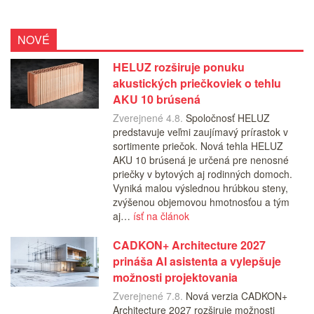
NOVÉ
HELUZ rozširuje ponuku
akustických priečkoviek o tehlu
AKU 10 brúsená
Zverejnené 4.8.
Spoločnosť HELUZ
predstavuje veľmi zaujímavý prírastok v
sortimente priečok. Nová tehla HELUZ
AKU 10 brúsená je určená pre nenosné
priečky v bytových aj rodinných domoch.
Vyniká malou výslednou hrúbkou steny,
zvýšenou objemovou hmotnosťou a tým
aj…
ísť na článok
CADKON+ Architecture 2027
prináša AI asistenta a vylepšuje
možnosti projektovania
Zverejnené 7.8.
Nová verzia CADKON+
Architecture 2027 rozširuje možnosti