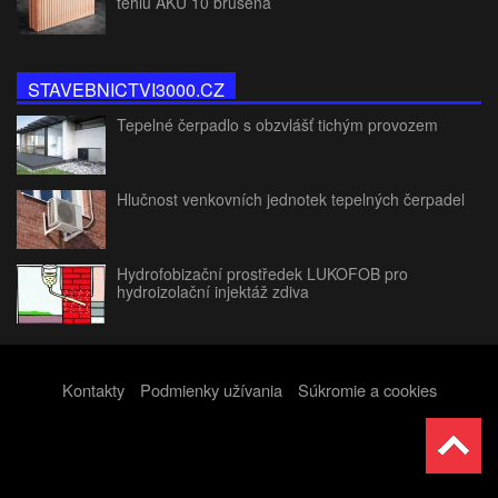
tehlu AKU 10 brúsená
STAVEBNICTVI3000.CZ
Tepelné čerpadlo s obzvlášť tichým provozem
Hlučnost venkovních jednotek tepelných čerpadel
Hydrofobizační prostředek LUKOFOB pro
hydroizolační injektáž zdiva
Kontakty
Podmienky užívania
Súkromie a cookies