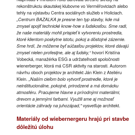
rekonštrukciu skautskej klubovne vo Verměřoviciach alebo
tehly na výstavbu Centra sociálnych služieb v Holiciach.
„Centrum BAZALKA je presne ten typ stavby, kde má
zmysel spojiť technické know-how s ľudskosťou. Sme radi,
že naše materiály mohli prispieť k vytvoreniu prostredia,
ktoré klientom poskytne istotu, pokoj a dôstojné zázemie.
Sme hrdí, že môžeme byť súčasťou projektov, ktoré dávajú
zmysel nielen profesijne, ale aj ľudsky,“
hovorí Kristína
Vobecká, manažérka ESG a udržateľnosti spoločnosti
wienerberger, ktorá má CSR aktivity na starosti. Autorom
návrhu oboch projektov je architekt Ján Klein z Ateliéru
Klein.
„Naším cieľom bolo vytvoriť prostredie, ktoré je
neinštitucionálne, pokojné, prirodzené a má domácku
atmosféru. Pracujeme hlavne s prírodnými materiálmi,
drevom a jemnými farbami. Využili sme aj možnosť
orientácie záhrady na juhozápad,"
vysvetľuje architekt.
Materiály od wiebernergeru hrajú pri stavbe
dôležitú úlohu