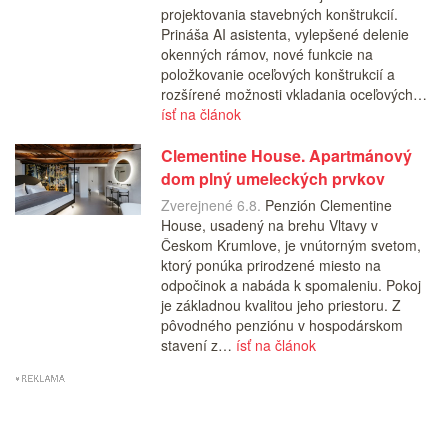
projektovania stavebných konštrukcií.
Prináša AI asistenta, vylepšené delenie
okenných rámov, nové funkcie na
položkovanie oceľových konštrukcií a
rozšírené možnosti vkladania oceľových…
ísť na článok
Clementine House. Apartmánový
dom plný umeleckých prvkov
Zverejnené 6.8.
Penzión Clementine
House, usadený na brehu Vltavy v
Českom Krumlove, je vnútorným svetom,
ktorý ponúka prirodzené miesto na
odpočinok a nabáda k spomaleniu. Pokoj
je základnou kvalitou jeho priestoru. Z
pôvodného penziónu v hospodárskom
stavení z…
ísť na článok