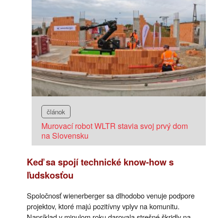
článok
Murovací robot WLTR stavia svoj prvý dom
na Slovensku
Keď sa spojí technické know-how s
ľudskosťou
Spoločnosť wienerberger sa dlhodobo venuje podpore
projektov, ktoré majú pozitívny vplyv na komunitu.
Napríklad v minulom roku darovala strešné škridly na