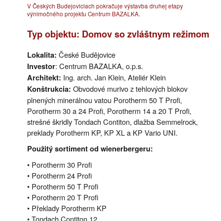
V Českých Budejoviciach pokračuje výstavba druhej etapy
výnimočného projektu Centrum BAZALKA.
Typ objektu: Domov so zvláštnym režimom
České Budějovice
Lokalita:
: Centrum BAZALKA, o.p.s.
Investor
Ing. arch. Jan Klein, Ateliér Klein
Architekt:
Obvodové murivo z tehlových blokov
Konštrukcia:
plnených minerálnou vatou Porotherm 50 T Profi,
Porotherm 30 a 24 Profi, Porotherm 14 a 20 T Profi,
strešné škridly Tondach Contiton, dlažba Semmelrock,
preklady Porotherm KP, KP XL a KP Vario UNI.
Použitý sortiment od wienerbergeru:
• Porotherm 30 Profi
• Porotherm 24 Profi
• Porotherm 50 T Profi
• Porotherm 20 T Profi
• Překlady Porotherm KP
• Tondach Contiton 12