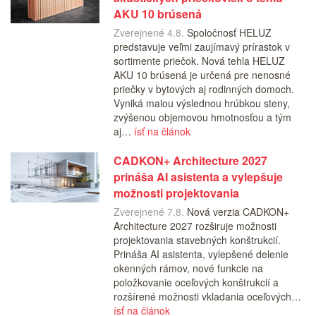
AKU 10 brúsená
Zverejnené 4.8.
Spoločnosť HELUZ
predstavuje veľmi zaujímavý prírastok v
sortimente priečok. Nová tehla HELUZ
AKU 10 brúsená je určená pre nenosné
priečky v bytových aj rodinných domoch.
Vyniká malou výslednou hrúbkou steny,
zvýšenou objemovou hmotnosťou a tým
aj…
ísť na článok
CADKON+ Architecture 2027
prináša AI asistenta a vylepšuje
možnosti projektovania
Zverejnené 7.8.
Nová verzia CADKON+
Architecture 2027 rozširuje možnosti
projektovania stavebných konštrukcií.
Prináša AI asistenta, vylepšené delenie
okenných rámov, nové funkcie na
položkovanie oceľových konštrukcií a
rozšírené možnosti vkladania oceľových…
ísť na článok