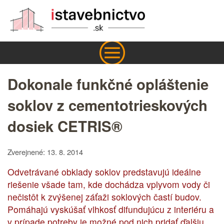
Dokonale funkčné opláštenie
soklov z cementotrieskových
dosiek CETRIS®
Zverejnené: 13. 8. 2014
Odvetrávané obklady soklov predstavujú ideálne
riešenie všade tam, kde dochádza vplyvom vody či
nečistôt k zvýšenej záťaži soklových častí budov.
Pomáhajú vyskúšať vlhkosť difundujúcu z interiéru a
v prípade potreby je možné pod nich pridať ďalšiu