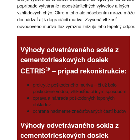
poprípade vytváranie neodstrániteľných výkvetov a iných
vzhľadových chýb. Okrem toho ale pôsobením mrazu môže
dochádzať aj k degradácii muriva. Zvýšená vlhkosť
obvodového muriva tiež výrazne znižuje jeho tepelný odpor.
Výhody odvetrávaného sokla z
cementotrieskových dosiek
®
CETRIS
– prípad rekonštrukcie:
prekrytie poškodeného muriva – či už bolo
poškodené vodou, vlhkosťou či iným spôsobom
oprava a náhrada poškodených lepených
obkladov
ochrana nadmerne znečisťovaných častí budov
Výhody odvetrávaného sokla z
cementotrieskových dosiek