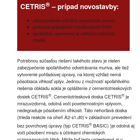
®
CETRIS
– prípad novostavby:
zabezpečenie voľného vysychania muriva
prekrytie prípadných zmršťovacích trhlín
spoľahlivé upevnenie aj veľkoformátových
dosiek
Potrebnou súčasťou riešení takéhoto stavu je nielen
zabezpečenie spoľahlivého odvetrávania muriva, ale tiež
vytvorenie pohľadovej úpravy, na ktorej vzhľad nemá
pôsobiaca vlhkosť vplyv. Jednou z možností spoľahlivého
riešenia obkladu sokla je opláštenie z cementotrieskových
®
®
dosiek CETRIS
. Cementotriesková doska CETRIS
je
mrazuvzdorná, odolná voči poveternostným vplyvom,
nedegraduje pôsobením vlhkosti. Táto nehorľavá doska
(trieda reakcie na oheň A2-s1,d0) v základnom prevedení
®
bez povrchovej úpravy (typ CETRIS
BASIC) )je odolná aj
voči pôsobení mrazu s účinkami chemických
rozmrazovacích látok. Môže byť teda umiestnená aj v