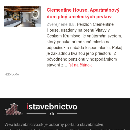
Clementine House. Apartmánový
dom plný umeleckých prvkov
Zverejnené 6.8.
Penzión Clementine
House, usadený na brehu Vltavy v
Českom Krumlove, je vnútorným svetom,
ktorý ponúka prirodzené miesto na
odpočinok a nabáda k spomaleniu. Pokoj
je základnou kvalitou jeho priestoru. Z
pôvodného penziónu v hospodárskom
stavení z…
ísť na článok
Web istavebnictvo.sk je odborný portál o stavebníctve,