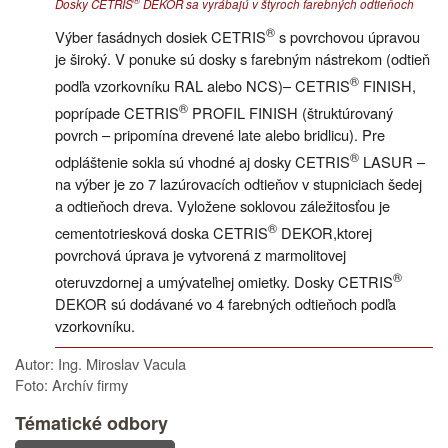
Dosky CETRIS
DEKOR sa vyrábajú v štyroch farebných odtieňoch
®
Výber fasádnych dosiek CETRIS
s povrchovou úpravou
je široký. V ponuke sú dosky s farebným nástrekom (odtieň
®
podľa vzorkovníku RAL alebo NCS)– CETRIS
FINISH,
®
poprípade CETRIS
PROFIL FINISH (štruktúrovaný
povrch – pripomína drevené late alebo bridlicu). Pre
®
odpláštenie sokla sú vhodné aj dosky CETRIS
LASUR –
na výber je zo 7 lazúrovacích odtieňov v stupniciach šedej
a odtieňoch dreva. Vyložene soklovou záležitosťou je
®
cementotriesková doska CETRIS
DEKOR,ktorej
povrchová úprava je vytvorená z marmolitovej
®
oteruvzdornej a umývateľnej omietky. Dosky CETRIS
DEKOR sú dodávané vo 4 farebných odtieňoch podľa
vzorkovníku.
Autor: Ing. Miroslav Vacula
Foto: Archív firmy
Tématické odbory