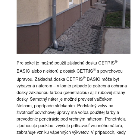
®
Pre sokel je možné použiť základnú dosku CETRIS
®
BASIC alebo niektorú z dosiek CETRIS
s povrchovou
®
úpravou. Základná doska CETRIS
BASIC môže byť
vybavená náterom – v tomto prípade je potrebná ochrana
dosky základnou farbou (penetráciou) aj z rubovej strany
dosky. Samotný náter je možné previesť valčekom,
štetcom, poprípade striekaním. Podstatný vplyv na
životnosť povrchovej úpravy má voľba použitej farby a
prevedenie penetrácie pod vrchným náterom. Penetrácia
zjednocuje podklad, zvyšuje priľnavosť vrchného náteru,
zabraňuje vzniku vápenných výkvetov. V prípadoch, kedy