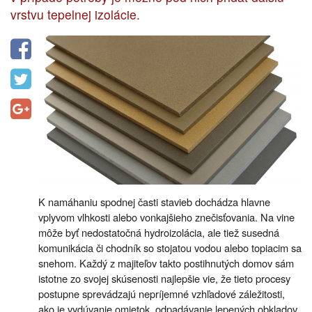
vrstvu tepelnej izolácie.
K namáhaniu spodnej časti stavieb dochádza hlavne
vplyvom vlhkosti alebo vonkajšieho znečisťovania. Na vine
môže byť nedostatočná hydroizolácia, ale tiež susedná
komunikácia či chodník so stojatou vodou alebo topiacim sa
snehom. Každý z majiteľov takto postihnutých domov sám
istotne zo svojej skúsenosti najlepšie vie, že tieto procesy
postupne sprevádzajú nepríjemné vzhľadové záležitosti,
ako je vydúvanie omietok, odpadávanie lepených obkladov,