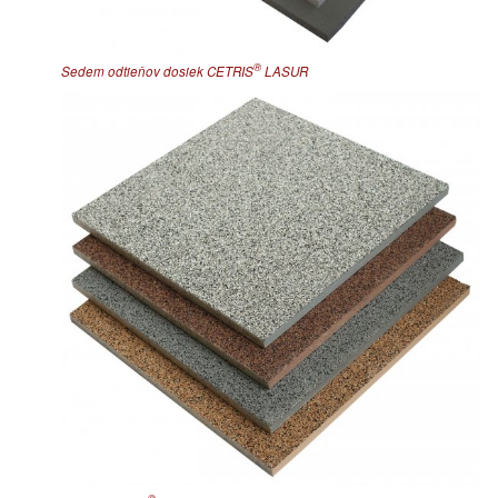
®
Sedem odtieňov dosiek CETRIS
LASUR
®