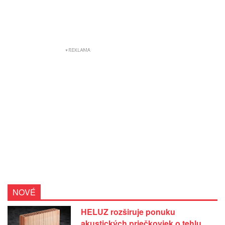
NOVÉ
HELUZ rozširuje ponuku
akustických priečkoviek o tehlu