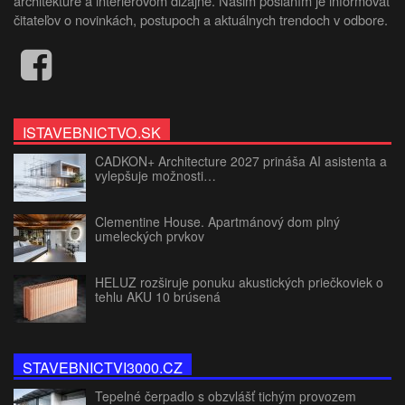
architektúre a interiérovom dizajne. Našim poslaním je informovať
čitateľov o novinkách, postupoch a aktuálnych trendoch v odbore.
ISTAVEBNICTVO.SK
CADKON+ Architecture 2027 prináša AI asistenta a
vylepšuje možnosti…
Clementine House. Apartmánový dom plný
umeleckých prvkov
HELUZ rozširuje ponuku akustických priečkoviek o
tehlu AKU 10 brúsená
STAVEBNICTVI3000.CZ
Tepelné čerpadlo s obzvlášť tichým provozem