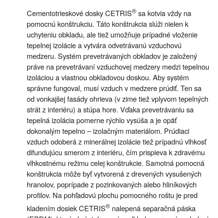
®
Cementotrieskové dosky CETRIS
sa kotvia vždy na
pomocnú konštrukciu. Táto konštrukcia slúži nielen k
uchyteniu obkladu, ale tiež umožňuje prípadné vloženie
tepelnej izolácie a vytvára odvetrávanú vzduchovú
medzeru. Systém prevetrávaných obkladov je založený
práve na prevetrávaní vzduchovej medzery medzi tepelnou
izoláciou a vlastnou obkladovou doskou. Aby systém
správne fungoval, musí vzduch v medzere prúdiť. Ten sa
od vonkajšej fasády ohrieva (v zime tiež vplyvom tepelných
strát z interiéru) a stúpa hore. Vďaka prevetrávaniu sa
tepelná izolácia pomerne rýchlo vysúša a je opäť
dokonalým tepelno – izolačným materiálom. Prúdiaci
vzduch odoberá z minerálnej izolácie tiež prípadnú vlhkosť
difundujúcu smerom z interiéru, čím prispieva k zdravému
vlhkostnému režimu celej konštrukcie. Samotná pomocná
konštrukcia môže byť vytvorená z drevených vysušených
hranolov, poprípade z pozinkovaných alebo hliníkových
profilov. Na pohľadovú plochu pomocného roštu je pred
®
kladením dosiek CETRIS
nalepená separačná páska