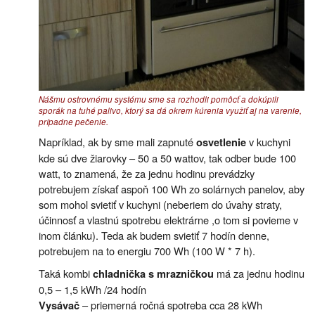
Nášmu ostrovnému systému sme sa rozhodli pomôcť a dokúpili
sporák na tuhé palivo, ktorý sa dá okrem kúrenia využiť aj na varenie,
prípadne pečenie.
Napríklad, ak by sme mali zapnuté
v kuchyni
osvetlenie
kde sú dve žiarovky – 50 a 50 wattov, tak odber bude 100
watt, to znamená, že za jednu hodinu prevádzky
potrebujem získať aspoň 100 Wh zo solárnych panelov, aby
som mohol svietiť v kuchyni (neberiem do úvahy straty,
účinnosť a vlastnú spotrebu elektrárne ,o tom si povieme v
inom článku). Teda ak budem svietiť 7 hodín denne,
potrebujem na to energiu 700 Wh (100 W * 7 h).
Taká kombi
má za jednu hodinu
chladnička s mrazničkou
0,5 – 1,5 kWh /24 hodín
– priemerná ročná spotreba cca 28 kWh
Vysávač