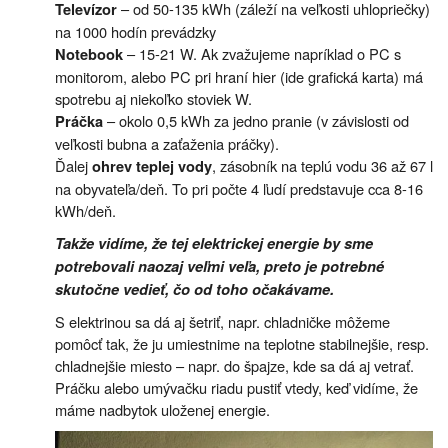
– od 50-135 kWh (záleží na veľkosti uhlopriečky)
Televízor
na 1000 hodín prevádzky
– 15-21 W. Ak zvažujeme napríklad o PC s
Notebook
monitorom, alebo PC pri hraní hier (ide grafická karta) má
spotrebu aj niekoľko stoviek W.
– okolo 0,5 kWh za jedno pranie (v závislosti od
Práčka
veľkosti bubna a zaťaženia práčky).
Ďalej
, zásobník na teplú vodu 36 až 67 l
ohrev teplej vody
na obyvateľa/deň. To pri počte 4 ľudí predstavuje cca 8-16
kWh/deň.
Takže vidíme, že tej elektrickej energie by sme
potrebovali naozaj veľmi veľa, preto je potrebné
skutočne vedieť, čo od toho očakávame.
S elektrinou sa dá aj šetriť, napr. chladničke môžeme
pomôcť tak, že ju umiestnime na teplotne stabilnejšie, resp.
chladnejšie miesto – napr. do špajze, kde sa dá aj vetrať.
Práčku alebo umývačku riadu pustiť vtedy, keď vidíme, že
máme nadbytok uloženej energie.