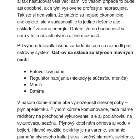
aj tak naštudovať veľa vecí sám. Vo vašom prípade to bude
asi obdobné, ak s tým vyslovene profesijne nepracujete.
Takisto si nemyslím, že batérie sú nejako ekonomicko –
ekologické, ale v súčasnosti je to jediné riešenie ako
uskladniť získanú energiu. Dúfam, že do budúcnosti sa
nám v tejto oblasti otvoria aj iné možnosti.
Pri výbere fotovoltaického zariadenia sme sa rozhodli pre
ostrovný systém.
Ostrov sa skladá zo štyroch hlavných
častí:
Fotovoltický panel
Regulátor nabíjania (niekedy je súčasťou meniča)
Menič
Batérie
V našom dome máme obe vymoženosti dnešnej doby –
plyn aj elektriku. Plynom kúrime kombinovane, teda máme
radiátory na prechodné vykurovanie, ale aj podlahovku na
vykurovaciu sezónu. Plynový kotol nám ohrieva aj vodu v
bojleri. Hlavné využitie elektriky je na varenie, spínanie
plameňa plynového kotla (iskra – večný plameň), svietenie,