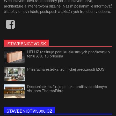
Web istavebnictvo.sk je odborný portál o stavebníctve,
architektúre a interiérovom dizajne. Našim poslaním je informovať
čitateľov o novinkách, postupoch a aktuálnych trendoch v odbore.
ISTAVEBNICTVO.SK
HELUZ rozširuje ponuku akustických priečkoviek o
tehlu AKU 10 brúsená
Priezračná estetika technickej precíznosti IZOS
Deceuninck rozširuje ponuku profilov so skleným
vláknom ThermoFibra
STAVEBNICTVI3000.CZ