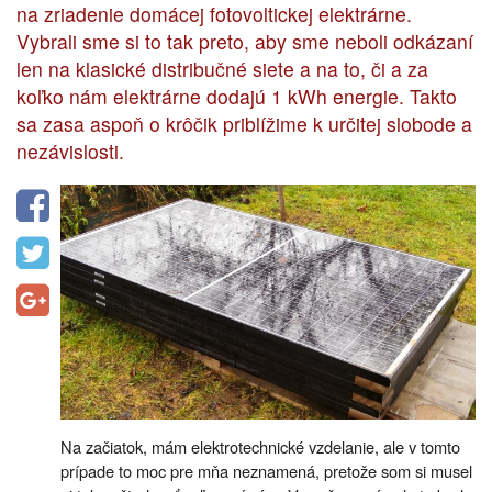
na zriadenie domácej fotovoltickej elektrárne.
Vybrali sme si to tak preto, aby sme neboli odkázaní
len na klasické distribučné siete a na to, či a za
koľko nám elektrárne dodajú 1 kWh energie. Takto
sa zasa aspoň o krôčik priblížime k určitej slobode a
nezávislosti.
Na začiatok, mám elektrotechnické vzdelanie, ale v tomto
prípade to moc pre mňa neznamená, pretože som si musel