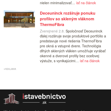
nielen minimalizovať…
ísť na článok
Deceuninck rozširuje ponuku
profilov so skleným vláknom
ThermoFibra
Zverejnené 2.8.
Spoločnosť Deceuninck
ďalej rozširuje svoje produktové portfólio a
predstavuje nové riešenia ThermoFibra
pre okná a vstupné dvere. Technológia
dlhých sklených vlákien umožňuje vyrábať
okenné a dverové profily bez oceľovej
výstuže, s vynikajúcimi…
ísť na článok