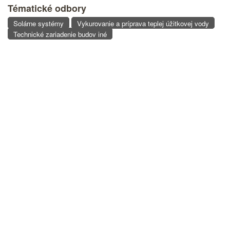
Tématické odbory
Solárne systémy
Vykurovanie a príprava teplej úžitkovej vody
Technické zariadenie budov iné