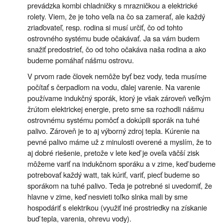
prevádzka kombi chladničky s mrazničkou a elektrické
rolety. Viem, že je toho veľa na čo sa zamerať, ale každý
zriaďovateľ, resp. rodina si musí určiť, čo od tohto
ostrovného systému bude očakávať. Ja sa vám budem
snažiť predostrieť, čo od toho očakáva naša rodina a ako
budeme pomáhať nášmu ostrovu.
V prvom rade človek nemôže byť bez vody, teda musíme
počítať s čerpadlom na vodu, ďalej varenie. Na varenie
používame indukčný sporák, ktorý je však zároveň veľkým
žrútom elektrickej energie, preto sme sa rozhodli nášmu
ostrovnému systému pomôcť a dokúpili sporák na tuhé
palivo. Zároveň je to aj výborný zdroj tepla. Kúrenie na
pevné palivo máme už z minulosti overené a myslím, že to
aj dobré riešenie, pretože v lete keď je oveľa väčší zisk
môžeme variť na indukčnom sporáku a v zime, keď budeme
potrebovať každý watt, tak kúriť, variť, piecť budeme so
sporákom na tuhé palivo. Teda je potrebné si uvedomiť, že
hlavne v zime, keď nesvieti toľko slnka mali by sme
hospodáriť s elektrikou (využiť iné prostriedky na získanie
buď tepla, varenia, ohrevu vody).