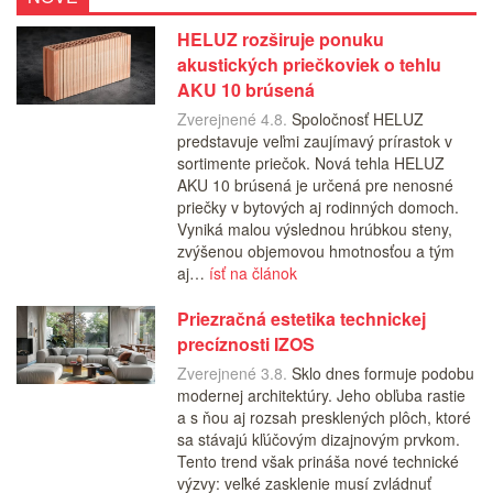
HELUZ rozširuje ponuku
akustických priečkoviek o tehlu
AKU 10 brúsená
Zverejnené 4.8.
Spoločnosť HELUZ
predstavuje veľmi zaujímavý prírastok v
sortimente priečok. Nová tehla HELUZ
AKU 10 brúsená je určená pre nenosné
priečky v bytových aj rodinných domoch.
Vyniká malou výslednou hrúbkou steny,
zvýšenou objemovou hmotnosťou a tým
aj…
ísť na článok
Priezračná estetika technickej
precíznosti IZOS
Zverejnené 3.8.
Sklo dnes formuje podobu
modernej architektúry. Jeho obľuba rastie
a s ňou aj rozsah presklených plôch, ktoré
sa stávajú kľúčovým dizajnovým prvkom.
Tento trend však prináša nové technické
výzvy: veľké zasklenie musí zvládnuť