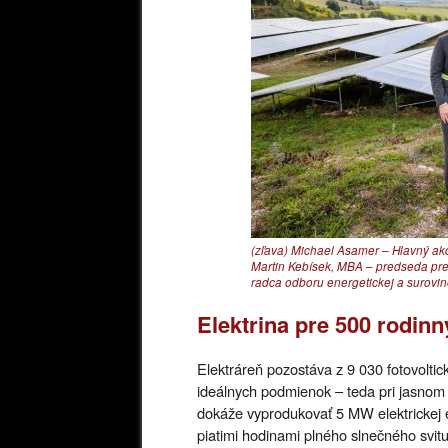
(zľava) Michael Asamer – Hlavný a
Martin Kebísek, MBA – predseda pre
radca odboru energetickej a surovino
Elektrina pre 500 rodin
Elektráreň pozostáva z 9 030 fotovolt
ideálnych podmienok – teda pri jasnom p
dokáže vyprodukovať 5 MW elektrickej 
piatimi hodinami plného slnečného svitu