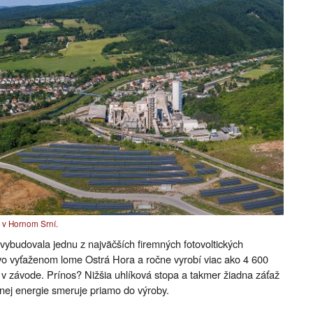
 v Hornom Srní.
dovala jednu z najväčších firemných fotovoltických
vo vyťaženom lome Ostrá Hora a ročne vyrobí viac ako 4 600
 v závode. Prínos? Nižšia uhlíková stopa a takmer žiadna záťaž
enej energie smeruje priamo do výroby.