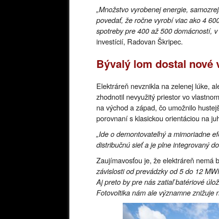
„Množstvo vyrobenej energie, samozrej
povedať, že ročne vyrobí viac ako 4 600
spotreby pre 400 až 500 domácností, v 
investícií, Radovan Škripec.
Bývalý lom dostal nové v
Elektráreň nevznikla na zelenej lúke, 
zhodnotil nevyužitý priestor vo vlastno
na východ a západ, čo umožnilo hustej
porovnaní s klasickou orientáciou na ju
„Ide o demontovateľný a mimoriadne ef
distribučnú sieť a je plne integrovaný 
Zaujímavosťou je, že elektráreň nemá b
závislosti od prevádzky od 5 do 12 MWh
Aj preto by pre nás zatiaľ batériové úl
Fotovoltika nám ale významne znižuje n