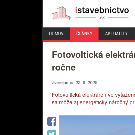
DOMOV
ČLÁNKY
AKTUALITY
Fotovoltická elektr
ročne
Zverejnené: 22. 9. 2025
Fotovoltická elektráreň vo vyťaže
sa môže aj energeticky náročný pr