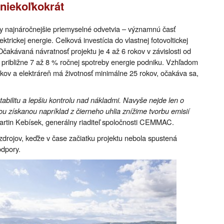
i niekoľkokrát
y najnáročnejšie priemyselné odvetvia – významnú časť
trickej energie. Celková investícia do vlastnej fotovoltickej
Očakávaná návratnosť projektu je 4 až 6 rokov v závislosti od
je približne 7 až 8 % ročnej spotreby energie podniku. Vzhľadom
okov a elektráreň má životnosť minimálne 25 rokov, očakáva sa,
abilitu a lepšiu kontrolu nad nákladmi. Navyše nejde len o
u získanou napríklad z čierneho uhlia znížime tvorbu emisií
rtin Kebísek, generálny riaditeľ spoločnosti CEMMAC.
h zdrojov, keďže v čase začiatku projektu nebola spustená
odpory.