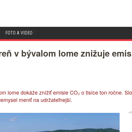
FOTO A VIDEO
áreň v bývalom lome znižuje emisi
nom lome dokáže znížiť emisie CO₂ o tisíce ton ročne. 
iemysel meniť na udržateľnejší.