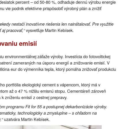
 desiatok percent – od 50-80 %, odhaduje dennú výrobu energie
 vie podnik efektívne prispôsobiť výrobný plán a znížiť
kedy nestačí inovatívne riešenia len nainštalovať. Pre využitie
ť aj pracovať,“
vysvetľuje Martin Kebísek.
ovaniu emisií
nvironmentálnej záťaže výroby. Investícia do fotovoltickej
opatrení zameraných na úsporu energií a znižovanie emisií. V
ilióna eur do výmenníka tepla, ktorý pomáha znižovať produkciu
o portfólia ekologický cement s vápencom, ktorý má v
ntom až o 47 % nižšiu emisnú stopu. Cementáreň zároveň
 k zníženiu emisií z cestnej prepravy.
ľom programu Fit for 55 a postupnej dekarbonizácie výroby.
ematicky, technologicky a zmysluplne – s ohľadom na
,“
uzatvára Martin Kebísek.