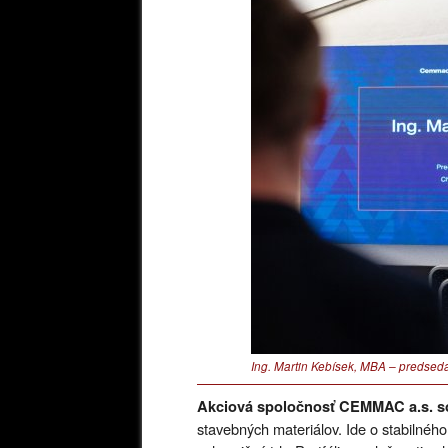
Ing. Martin Kebísek, MBA – predse
Akciová spoločnosť CEMMAC a.s. s
stavebných materiálov. Ide o stabilného