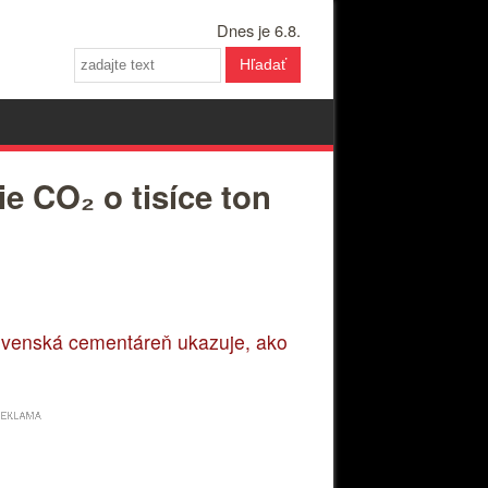
Dnes je 6.8.
Hľadať
e CO₂ o tisíce ton
Slovenská cementáreň ukazuje, ako