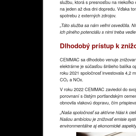
službu, ktorá s presnosťou na niekoľko
na jeden až dva dni dopredu. Vďaka tomu
spotrebu z externých zdrojov.
„Táto služba sa nám veľmi osvedčila. Nie
ich plného potenciálu s nimi treba vedie
Dlhodobý prístup k zniž
CEMMAC sa dlhodobo venuje znižovaniu e
elektrárne je súčasťou širšieho balíka 
roku 2021 spoločnosť investovala 4,2 m
CO₂ a NOx.
V roku 2022 CEMMAC zaviedol do svojh
porovnaní s čistým portlandským ceme
obnovila vlakovú dopravu, čím prispieva
„Naša spoločnosť sa aktívne hlási k cie
Našou ambíciou je znižovať emisie syst
environmentálne aj ekonomické aspekty