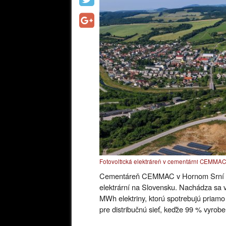
Fotovoltická elektráreň v cementárni CEMMAC
Cementáreň CEMMAC v Hornom Srní vybu
elektrární na Slovensku. Nachádza sa 
MWh elektriny, ktorú spotrebujú priamo
pre distribučnú sieť, keďže 99 % vyrob