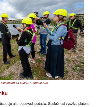
e v cementárni CEMMAC v Hornom Srní.
nku
ôsobuje aj predpovedi počasia. Spoločnosť využíva platenú