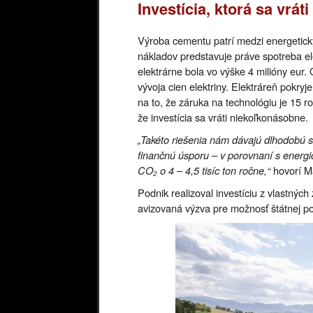
Investícia, ktorá sa vrát
Výroba cementu patrí medzi energetick
nákladov predstavuje práve spotreba elek
elektrárne bola vo výške 4 milióny eur. 
vývoja cien elektriny. Elektráreň pokry
na to, že záruka na technológiu je 15 r
že investícia sa vráti niekoľkonásobne.
„Takéto riešenia nám dávajú dlhodobú st
finančnú úsporu – v porovnaní s energio
CO₂ o 4 – 4,5 tisíc ton ročne,“
hovorí Ma
Podnik realizoval investíciu z vlastnýc
avizovaná výzva pre možnosť štátnej p