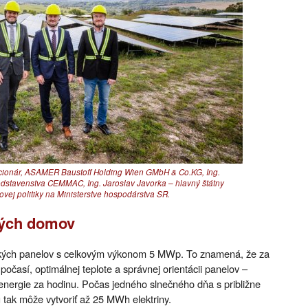
kcionár, ASAMER Baustoff Holding Wien GMbH & Co.KG, Ing.
dstavenstva CEMMAC, Ing. Jaroslav Javorka – hlavný štátny
vej politiky na Ministerstve hospodárstva SR.
ných domov
ických panelov s celkovým výkonom 5 MWp. To znamená, že za
očasí, optimálnej teplote a správnej orientácii panelov –
energie za hodinu. Počas jedného slnečného dňa s približne
 tak môže vytvoriť až 25 MWh elektriny.