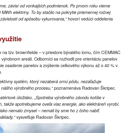
me, závisí od vonkajších podmienok. Po prvom roku vieme
 MWh elektriny. To by stačilo na pokrytie priemernej ročnej
závislosti od spôsobu vykurovania,“
hovorí vedúci oddelenia
yužitie
ale na tzv. brownfielde – v priestore bývalého lomu, čím CEMMAC
m výrobnom areáli. Odborníci sa rozhodli pre orientáciu panelov
šie osadenie panelov a zvýšenie celkového výkonu až o 40 % v
h.
ektívny systém, ktorý nezaberá ornú pôdu, nezaťažuje
do nášho výrobného procesu,“
poznamenáva Radovan Škripec.
atériové úložisko.
„Spotreba výrobného závodu kolíše v
, takže spotrebujeme oveľa viac energie, ako elektráreň vyrobí.
ožisko nemalo zmysel – nemali by sme ho z čoho nabiť.
áklady,“
vysvetľuje Radovan Škripec.