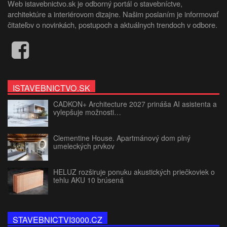
Web istavebnictvo.sk je odborný portál o stavebníctve,
architektúre a interiérovom dizajne. Našim poslaním je informovať
čitateľov o novinkách, postupoch a aktuálnych trendoch v odbore.
ISTAVEBNICTVO.SK
CADKON+ Architecture 2027 prináša AI asistenta a
vylepšuje možnosti…
Clementine House. Apartmánový dom plný
umeleckých prvkov
HELUZ rozširuje ponuku akustických priečkoviek o
tehlu AKU 10 brúsená
STAVEBNICTVI3000.CZ