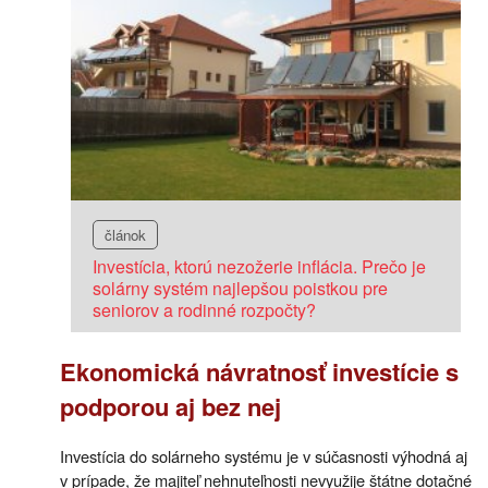
článok
Investícia, ktorú nezožerie inflácia. Prečo je
solárny systém najlepšou poistkou pre
seniorov a rodinné rozpočty?
Ekonomická návratnosť investície s
podporou aj bez nej
Investícia do solárneho systému je v súčasnosti výhodná aj
v prípade, že majiteľ nehnuteľnosti nevyužije štátne dotačné