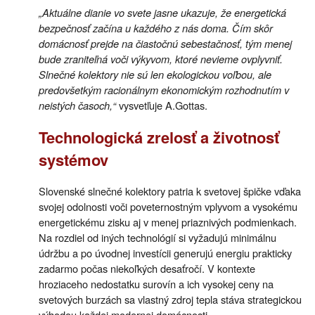
„Aktuálne dianie vo svete jasne ukazuje, že energetická
bezpečnosť začína u každého z nás doma. Čím skôr
domácnosť prejde na čiastočnú sebestačnosť, tým menej
bude zraniteľná voči výkyvom, ktoré nevieme ovplyvniť.
Slnečné kolektory nie sú len ekologickou voľbou, ale
predovšetkým racionálnym ekonomickým rozhodnutím v
neistých časoch,“
vysvetľuje A.Gottas.
Technologická zrelosť a životnosť
systémov
Slovenské slnečné kolektory patria k svetovej špičke vďaka
svojej odolnosti voči poveternostným vplyvom a vysokému
energetickému zisku aj v menej priaznivých podmienkach.
Na rozdiel od iných technológií si vyžadujú minimálnu
údržbu a po úvodnej investícii generujú energiu prakticky
zadarmo počas niekoľkých desaťročí. V kontexte
hroziaceho nedostatku surovín a ich vysokej ceny na
svetových burzách sa vlastný zdroj tepla stáva strategickou
výhodou každej modernej domácnosti.