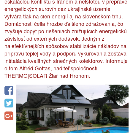
eskaláciou konfliktu s Iránom a neistotou v preprave
energetických surovín cez ukrajinské územie
vytvára tlak na cien energií aj na slovenskom trhu.
Domácnosti čelia hrozbe ďalšieho zdražovania, čo
zvyšuje dopyt po riešeniach znižujúcich energetickú
závislosť od externých dodávok. Jedným z
najefektívnejších spôsobov stabilizácie nákladov na
prípravu teplej vody a podporu vykurovania zostáva
inštalácia kvalitných slnečných kolektorov. Informuje
o tom Alfréd Gottas, riaditeľ spoločnosti
THERMO|SOLAR Žiar nad Hronom.