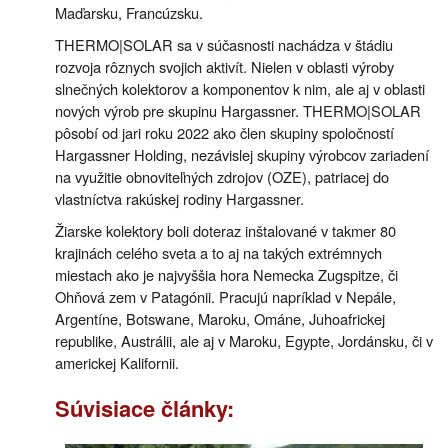
Maďarsku, Francúzsku.
THERMO|SOLAR sa v súčasnosti nachádza v štádiu
rozvoja rôznych svojich aktivít. Nielen v oblasti výroby
slnečných kolektorov a komponentov k nim, ale aj v oblasti
nových výrob pre skupinu Hargassner. THERMO|SOLAR
pôsobí od jari roku 2022 ako člen skupiny spoločností
Hargassner Holding, nezávislej skupiny výrobcov zariadení
na využitie obnoviteľných zdrojov (OZE), patriacej do
vlastníctva rakúskej rodiny Hargassner.
Žiarske kolektory boli doteraz inštalované v takmer 80
krajinách celého sveta a to aj na takých extrémnych
miestach ako je najvyššia hora Nemecka Zugspitze, či
Ohňová zem v Patagónii. Pracujú napríklad v Nepále,
Argentíne, Botswane, Maroku, Ománe, Juhoafrickej
republike, Austrálii, ale aj v Maroku, Egypte, Jordánsku, či v
americkej Kalifornii.
Súvisiace články: