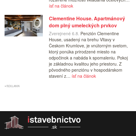
ísť na článok
Clementine House. Apartmánový
dom plný umeleckých prvkov
Zverejnené 6.8.
Penzión Clementine
House, usadený na brehu Vltavy v
Českom Krumlove, je vnútorným svetom,
ktorý ponúka prirodzené miesto na
odpočinok a nabáda k spomaleniu. Pokoj
je základnou kvalitou jeho priestoru. Z
pôvodného penziónu v hospodárskom
stavení z…
ísť na článok