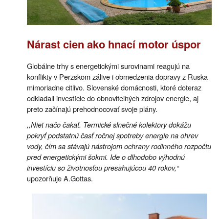
Nárast cien ako hnací motor úspor
Globálne trhy s energetickými surovinami reagujú na
konflikty v Perzskom zálive i obmedzenia dopravy z Ruska
mimoriadne citlivo. Slovenské domácnosti, ktoré doteraz
odkladali investície do obnoviteľných zdrojov energie, aj
preto začínajú prehodnocovať svoje plány.
,,Niet načo čakať. Termické slnečné kolektory dokážu
pokryť podstatnú časť ročnej spotreby energie na ohrev
vody, čím sa stávajú nástrojom ochrany rodinného rozpočtu
pred energetickými šokmi. Ide o dlhodobo výhodnú
investíciu so životnosťou presahujúcou 40 rokov,“
upozorňuje A.Gottas.