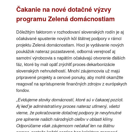
Čakanie na nové dotačné výzvy
programu Zelená domácnostiam
Dôležitým faktorom v rozhodovaní slovenských rodín je aj
očakávané spustenie nových kôl štátnej podpory v rámci
projektu Zelená domácnostiam. Hoci je vydávanie nových
poukážok nateraz pozastavené, odborná verejnosť aj
samotní výrobcovia s napätím očakávajú otvorenie ďalších
fáz, ktoré by mali opäť zrýchliť proces dekarbonizácie
slovenských nehnuteľností. Mnohí záujemcovia už majú
pripravené projekty a cenové ponuky, aby mohli okamžite
reagovať na sprístupnenie finančných zdrojov z európskych
fondov.
„Evidujeme stovky domácností, ktoré sú v čakacej pozícii.
Aj keď je administratívny proces nateraz utlmený, všetci
vieme, že pokračovanie dotačnej podpory je nevyhnutné
pre splnenie našich národných cieľov v oblasti klímy.
Odporúčame však záujemcom nečakať len na štátnu
pomoc, pretože každá sezóna bez kolektora znamená