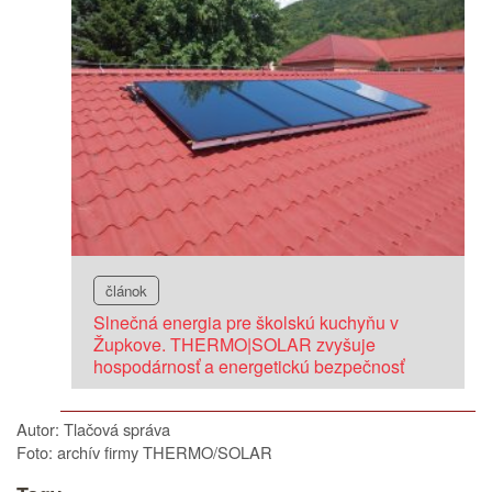
článok
Slnečná energia pre školskú kuchyňu v
Župkove. THERMO|SOLAR zvyšuje
hospodárnosť a energetickú bezpečnosť
Autor: Tlačová správa
Foto: archív firmy THERMO/SOLAR