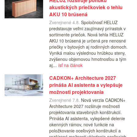
HELUZ rozširuje ponuku
akustických priečkoviek o tehlu
AKU 10 brúsená
Zverejnené 4.8.
Spoločnosť HELUZ
predstavuje veľmi zaujímavý prírastok v
sortimente priečok. Nová tehla HELUZ
AKU 10 brúsená je určená pre nenosné
priečky v bytových aj rodinných domoch.
Vyniká malou výslednou hrúbkou steny,
zvýšenou objemovou hmotnosťou a tým
aj…
ísť na článok
CADKON+ Architecture 2027
prináša AI asistenta a vylepšuje
možnosti projektovania
Zverejnené 7.8.
Nová verzia CADKON+
Architecture 2027 rozširuje možnosti
projektovania stavebných konštrukcií.
Prináša AI asistenta, vylepšené delenie
okenných rámov, nové funkcie na
položkovanie oceľových konštrukcií a
rozšírené možnosti vkladania oceľových…