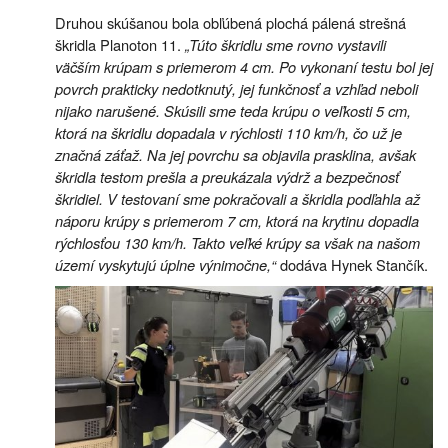
Druhou skúšanou bola obľúbená plochá pálená strešná
škridla Planoton 11.
„Túto škridlu sme rovno vystavili
väčším krúpam s priemerom 4 cm. Po vykonaní testu bol jej
povrch prakticky nedotknutý, jej funkčnosť a vzhľad neboli
nijako narušené. Skúsili sme teda krúpu o veľkosti 5 cm,
ktorá na škridlu dopadala v rýchlosti 110 km/h, čo už je
značná záťaž. Na jej povrchu sa objavila prasklina, avšak
škridla testom prešla a preukázala výdrž a bezpečnosť
škridiel. V testovaní sme pokračovali a škridla podľahla až
náporu krúpy s priemerom 7 cm, ktorá na krytinu dopadla
rýchlosťou 130 km/h. Takto veľké krúpy sa však na našom
území vyskytujú úplne výnimočne,“
dodáva Hynek Stančík.