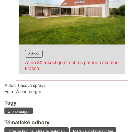
článok
Aj po 30 rokoch je strecha s pálenou škridlou
krásna
Autor: Tlačová správa
Foto: Wienerberger
Tagy
wienerberger
Tématické odbory
Strešná krytina, strešné materiály
Merania v stavebníctve