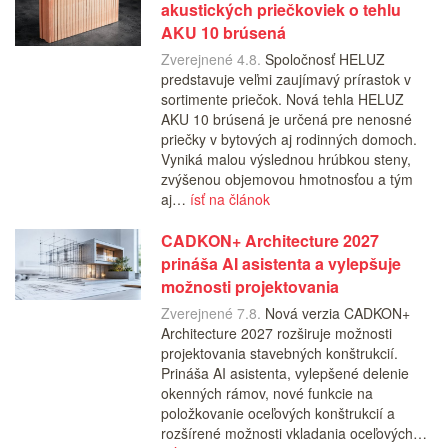
akustických priečkoviek o tehlu
AKU 10 brúsená
Zverejnené 4.8.
Spoločnosť HELUZ
predstavuje veľmi zaujímavý prírastok v
sortimente priečok. Nová tehla HELUZ
AKU 10 brúsená je určená pre nenosné
priečky v bytových aj rodinných domoch.
Vyniká malou výslednou hrúbkou steny,
zvýšenou objemovou hmotnosťou a tým
aj…
ísť na článok
CADKON+ Architecture 2027
prináša AI asistenta a vylepšuje
možnosti projektovania
Zverejnené 7.8.
Nová verzia CADKON+
Architecture 2027 rozširuje možnosti
projektovania stavebných konštrukcií.
Prináša AI asistenta, vylepšené delenie
okenných rámov, nové funkcie na
položkovanie oceľových konštrukcií a
rozšírené možnosti vkladania oceľových…