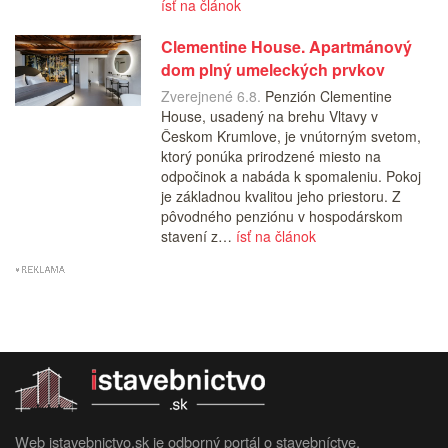
ísť na článok
Clementine House. Apartmánový
dom plný umeleckých prvkov
Zverejnené 6.8.
Penzión Clementine
House, usadený na brehu Vltavy v
Českom Krumlove, je vnútorným svetom,
ktorý ponúka prirodzené miesto na
odpočinok a nabáda k spomaleniu. Pokoj
je základnou kvalitou jeho priestoru. Z
pôvodného penziónu v hospodárskom
stavení z…
ísť na článok
Web istavebnictvo.sk je odborný portál o stavebníctve,