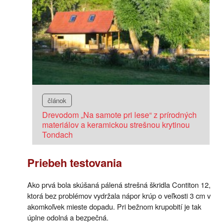
článok
Drevodom „Na samote pri lese“ z prírodných
materiálov a keramickou strešnou krytinou
Tondach
Priebeh testovania
Ako prvá bola skúšaná pálená strešná škridla Contiton 12,
ktorá bez problémov vydržala nápor krúp o veľkosti 3 cm v
akomkoľvek mieste dopadu. Pri bežnom krupobití je tak
úplne odolná a bezpečná.