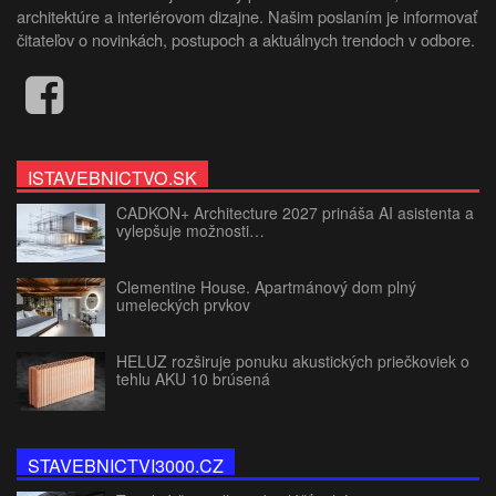
architektúre a interiérovom dizajne. Našim poslaním je informovať
čitateľov o novinkách, postupoch a aktuálnych trendoch v odbore.
ISTAVEBNICTVO.SK
CADKON+ Architecture 2027 prináša AI asistenta a
vylepšuje možnosti…
Clementine House. Apartmánový dom plný
umeleckých prvkov
HELUZ rozširuje ponuku akustických priečkoviek o
tehlu AKU 10 brúsená
STAVEBNICTVI3000.CZ