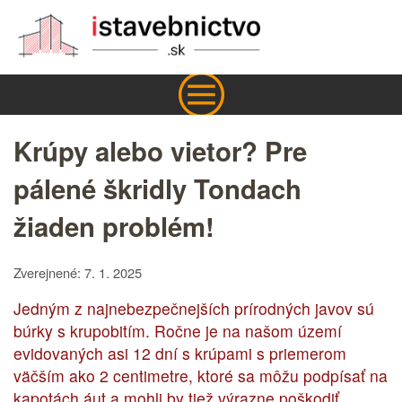
Krúpy alebo vietor? Pre
pálené škridly Tondach
žiaden problém!
Zverejnené: 7. 1. 2025
Jedným z najnebezpečnejších prírodných javov sú
búrky s krupobitím. Ročne je na našom území
evidovaných asi 12 dní s krúpami s priemerom
väčším ako 2 centimetre, ktoré sa môžu podpísať na
kapotách áut a mohli by tiež výrazne poškodiť