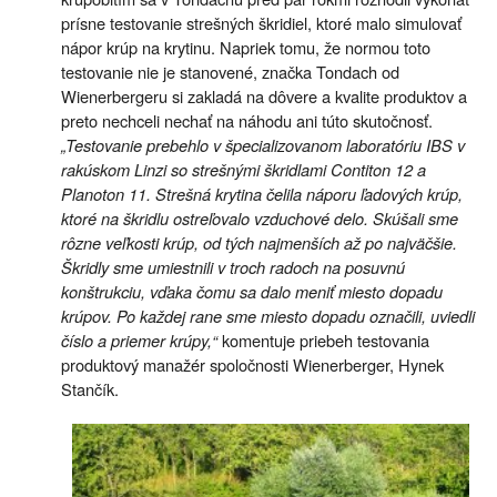
prísne testovanie strešných škridiel, ktoré malo simulovať
nápor krúp na krytinu. Napriek tomu, že normou toto
testovanie nie je stanovené, značka Tondach od
Wienerbergeru si zakladá na dôvere a kvalite produktov a
preto nechceli nechať na náhodu ani túto skutočnosť.
„Testovanie prebehlo v špecializovanom laboratóriu IBS v
rakúskom Linzi so strešnými škridlami Contiton 12 a
Planoton 11. Strešná krytina čelila náporu ľadových krúp,
ktoré na škridlu ostreľovalo vzduchové delo. Skúšali sme
rôzne veľkosti krúp, od tých najmenších až po najväčšie.
Škridly sme umiestnili v troch radoch na posuvnú
konštrukciu, vďaka čomu sa dalo meniť miesto dopadu
krúpov. Po každej rane sme miesto dopadu označili, uviedli
číslo a priemer krúpy,“
komentuje priebeh testovania
produktový manažér spoločnosti Wienerberger, Hynek
Stančík.