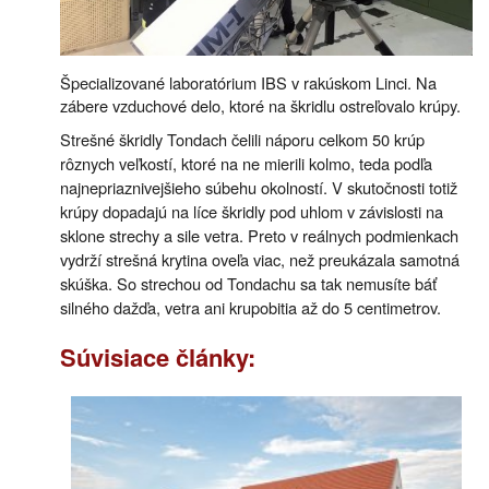
Špecializované laboratórium IBS v rakúskom Linci. Na
zábere vzduchové delo, ktoré na škridlu ostreľovalo krúpy.
Strešné škridly Tondach čelili náporu celkom 50 krúp
rôznych veľkostí, ktoré na ne mierili kolmo, teda podľa
najnepriaznivejšieho súbehu okolností. V skutočnosti totiž
krúpy dopadajú na líce škridly pod uhlom v závislosti na
sklone strechy a sile vetra. Preto v reálnych podmienkach
vydrží strešná krytina oveľa viac, než preukázala samotná
skúška. So strechou od Tondachu sa tak nemusíte báť
silného dažďa, vetra ani krupobitia až do 5 centimetrov.
Súvisiace články: