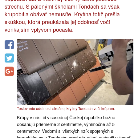
strechu. S pálenými škridlami Tondach sa však
krupobitia obávať nemusíte. Krytina totiž prešla
skúškou, ktorá preukázala jej odolnosť voči
vonkajším vplyvom počasia.
Testovanie odolnosti strešnej krytiny Tondach voči krúpam.
Krúpy v nás, či v susednej Českej republike bežne
dosahujú priemerne 2 centimetre, výnimočne až 5
centimetrov. Vedomí si všetkých rizík spojených s
krupobitím sa v Tondachu pred pár rokmi rozhodli vykonať