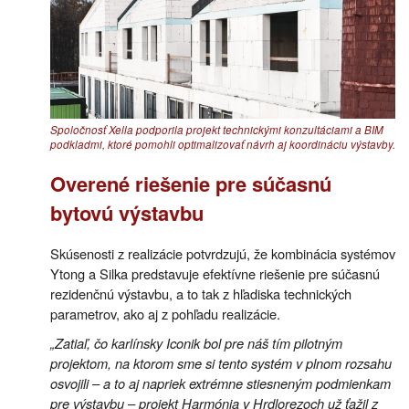
Spoločnosť Xella podporila projekt technickými konzultáciami a BIM
podkladmi, ktoré pomohli optimalizovať návrh aj koordináciu výstavby.
Overené riešenie pre súčasnú
bytovú výstavbu
Skúsenosti z realizácie potvrdzujú, že kombinácia systémov
Ytong a Silka predstavuje efektívne riešenie pre súčasnú
rezidenčnú výstavbu, a to tak z hľadiska technických
parametrov, ako aj z pohľadu realizácie.
„Zatiaľ, čo karlínsky Iconik bol pre náš tím pilotným
projektom, na ktorom sme si tento systém v plnom rozsahu
osvojili – a to aj napriek extrémne stiesneným podmienkam
pre výstavbu – projekt Harmónia v Hrdlorezoch už ťažil z