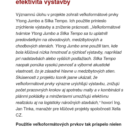
efektivita výstavby
Významnú úlohu v projekte zohrali veľkoformátové prvky
Ytong Jumbo a Silka Tempo. Ich použitie prinieslo
zrýchlenie výstavby a zníženie prácnosti.
„Veľkoformátové
tvárnice Ytong Jumbo a Silka Tempo sa tu uplatnili
predovšetkým na obvodových, medzibytových a
chodbových stenách. Ytong Jumbo sme použili tam, kde
bola kľúčová nízka hmotnosť a rýchlosť výstavby, napríklad
pri nadstavbách alebo vyšších podlažiach. Silka Tempo
naopak ponúka vysokú pevnosť a výborné akustické
vlastnosti, čo je zásadné hlavne u medzibytových stien.
Skúsenosti z projektu Iconik jasne ukázali, že
veľkoformátové prvky výrazne urýchľujú výstavbu, znižujú
počet pracovných krokov aj spotrebu malty a v kombinácii s
plánmi pokládky a minižeriavmi umožňujú efektívnu
realizáciu aj na logisticky náročných stavbách,“
hovorí Ing.
Jan Tinka, manažér pre kľúčové projekty spoločnosti Xella
CZ.
Použitie veľkoformátových prvkov tak prispelo nielen