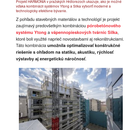
Projekt HARMONIA v pražských Hrdlorezoch ukazuje, ako je možné
vďaka kombinácii systémov Ytong a Silka vytvoriť moderné a
technologicky efektívne bývanie.
Z pohľadu stavebných materiálov a technológií je projekt
zaujímavý predovšetkým kombináciou
pórobetónového
a
,
systému Ytong
vápennopieskových tvárnic Silka
ktoré boli využité naprieč novostavbami aj rekonštrukciami.
Táto kombinácia
umožnila optimalizovať konštrukčné
riešenie s ohľadom na statiku, akustiku, rýchlosť
.
výstavby aj energetickú náročnosť