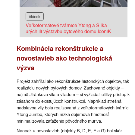
článok
Veľkoformátové tvárnice Ytong a Silka
urýchlili výstavbu bytového domu IconiK
Kombinácia rekonštrukcie a
novostavieb ako technologická
výzva
Projekt zahŕňal ako rekonštrukcie historických objektov, tak
realizáciu nových bytových domov. Zachované objekty –
najmä Jiránkova vila a viladom – si vyžiadali citlivý prístup k
zásahom do existujúcich konštrukcií. Napríklad strešná
nadstavba vily bola realizovaná z veľkoformátových tvárnic
Ytong Jumbo, ktorých nízka objemová hmotnosť
minimalizovala zaťaženie pôvodného muriva.
Naopak u novostavieb (objekty B, D, E, F a G) bol skôr