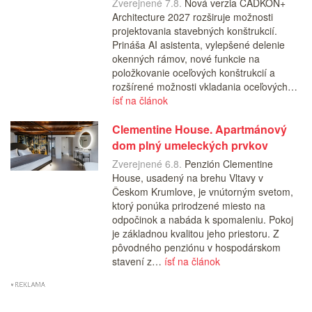
Zverejnené 7.8.
Nová verzia CADKON+
Architecture 2027 rozširuje možnosti
projektovania stavebných konštrukcií.
Prináša AI asistenta, vylepšené delenie
okenných rámov, nové funkcie na
položkovanie oceľových konštrukcií a
rozšírené možnosti vkladania oceľových…
ísť na článok
Clementine House. Apartmánový
dom plný umeleckých prvkov
Zverejnené 6.8.
Penzión Clementine
House, usadený na brehu Vltavy v
Českom Krumlove, je vnútorným svetom,
ktorý ponúka prirodzené miesto na
odpočinok a nabáda k spomaleniu. Pokoj
je základnou kvalitou jeho priestoru. Z
pôvodného penziónu v hospodárskom
stavení z…
ísť na článok