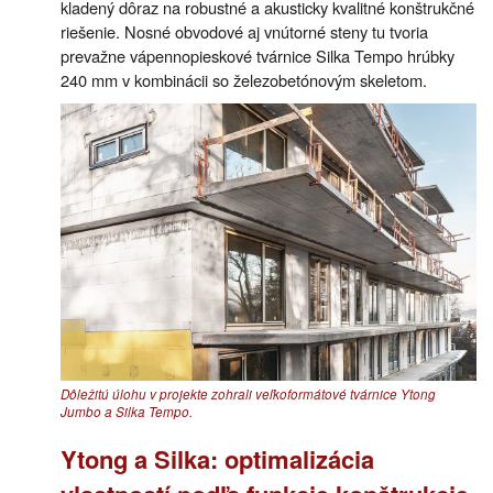
kladený dôraz na robustné a akusticky kvalitné konštrukčné
riešenie. Nosné obvodové aj vnútorné steny tu tvoria
prevažne vápennopieskové tvárnice Silka Tempo hrúbky
240 mm v kombinácii so železobetónovým skeletom.
Dôležitú úlohu v projekte zohrali veľkoformátové tvárnice Ytong
Jumbo a Silka Tempo.
Ytong a Silka: optimalizácia