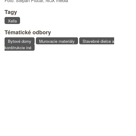
Foto: Štěpán Plucar, NOX media
Tagy
Xella
Tématické odbory
Bytové domy
Murovacie materiály
Stavebné dielce a
konštrukcie iné