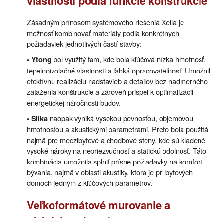
vlastností podľa funkcie konštrukcie
Zásadným prínosom systémového riešenia Xella je
možnosť kombinovať materiály podľa konkrétnych
požiadaviek jednotlivých častí stavby:
bol využitý tam, kde bola kľúčová nízka hmotnosť,
• Ytong
tepelnoizolačné vlastnosti a ľahká opracovateľnosť. Umožnil
efektívnu realizáciu nadstavieb a detailov bez nadmerného
zaťaženia konštrukcie a zároveň prispel k optimalizácii
energetickej náročnosti budov.
naopak vyniká vysokou pevnosťou, objemovou
• Silka
hmotnosťou a akustickými parametrami. Preto bola použitá
najmä pre medzibytové a chodbové steny, kde sú kladené
vysoké nároky na nepriezvučnosť a statickú odolnosť. Táto
kombinácia umožnila splniť prísne požiadavky na komfort
bývania, najmä v oblasti akustiky, ktorá je pri bytových
domoch jedným z kľúčových parametrov.
Veľkoformátové murovanie a