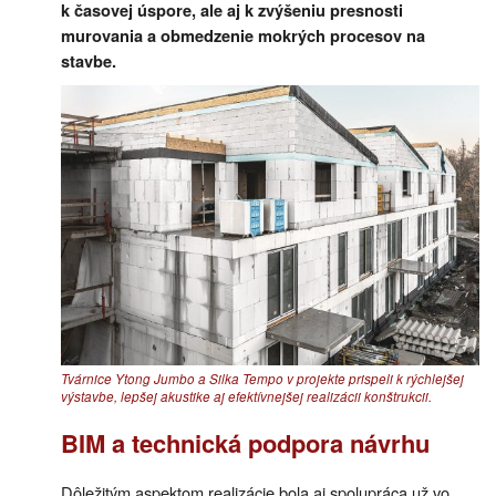
k časovej úspore, ale aj k zvýšeniu presnosti
murovania a obmedzenie mokrých procesov na
stavbe.
Tvárnice Ytong Jumbo a Silka Tempo v projekte prispeli k rýchlejšej
výstavbe, lepšej akustike aj efektívnejšej realizácii konštrukcii.
BIM a technická podpora návrhu
Dôležitým aspektom realizácie bola aj spolupráca už vo