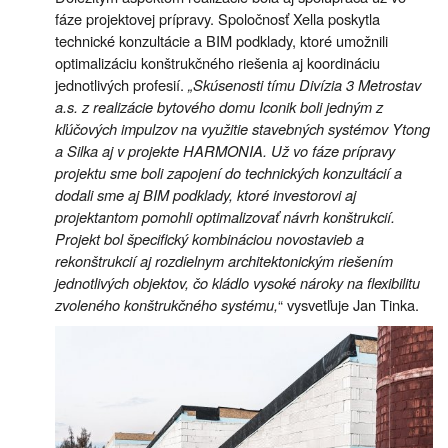
fáze projektovej prípravy. Spoločnosť Xella poskytla
technické konzultácie a BIM podklady, ktoré umožnili
optimalizáciu konštrukčného riešenia aj koordináciu
jednotlivých profesií.
„Skúsenosti tímu Divízia 3 Metrostav
a.s. z realizácie bytového domu Iconik boli jedným z
kľúčových impulzov na využitie stavebných systémov Ytong
a Silka aj v projekte HARMONIA. Už vo fáze prípravy
projektu sme boli zapojení do technických konzultácií a
dodali sme aj BIM podklady, ktoré investorovi aj
projektantom pomohli optimalizovať návrh konštrukcií.
Projekt bol špecifický kombináciou novostavieb a
rekonštrukcií aj rozdielnym architektonickým riešením
jednotlivých objektov, čo kládlo vysoké nároky na flexibilitu
zvoleného konštrukčného systému,
“ vysvetľuje Jan Tinka.