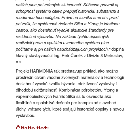
našich plne potvrdených skúseností. Súčasne potvrdil aj
schopnosť systému citlivo prepojiť historickú substanciu s
modernou technológiou. Práve na Iconiku sme si v praxi
potvrdili, že systémové riešenie Silka a Ytong je ideálnou
cestou, ako dosiahnuť vysoké akustické štandardy pre
rezidenčnú výstavbu. Na základe týchto úspešných
realizácií preto s využitím uvedeného systému plne
počítame aj pri našich nadchádzajúcich projektoch,“
dopĺňa
hlavný stavbyvedúci Ing. Petr Čeněk z Divízie 3 Metrostav,
a.s.
Projekt HARMONIA tak predstavuje príklad, ako možno
prostredníctvom vhodne zvolených materiálov a technológií
dosiahnuť vysokú kvalitu bývania, efektívnosť výstavby i
dlhodobú udržateľnosť. Kombinácia pórobetónu Ytong a
vápennopieskových tvárnic Silka sa tu osvedčila ako
flexibilné a spoľahlivé riešenie pre komplexné stavebné
úlohy, vrátane tých, ktoré spájajú historické objekty s novou
výstavbou.
Čítajte tiež: