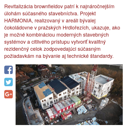
Revitalizácia brownfieldov patrí k najnáročnejším
úlohám súčasného stavebníctva. Projekt
HARMONIA, realizovaný v areáli bývalej
čokoládovne v pražských Hrdlořezích, ukazuje, ako
je možné kombináciou moderných stavebných
systémov a citlivého prístupu vytvoriť kvalitný
rezidenčný celok zodpovedajúci súčasným
požiadavkám na bývanie aj technické štandardy.