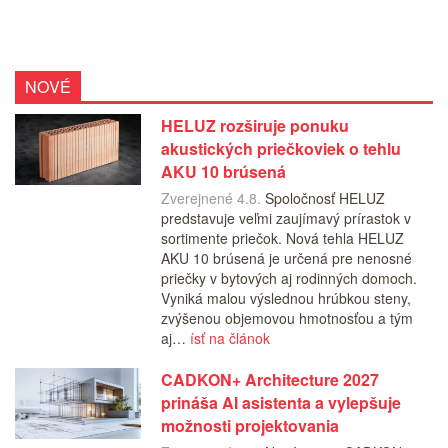
NOVÉ
HELUZ rozširuje ponuku
akustických priečkoviek o tehlu
AKU 10 brúsená
Zverejnené 4.8.
Spoločnosť HELUZ
predstavuje veľmi zaujímavý prírastok v
sortimente priečok. Nová tehla HELUZ
AKU 10 brúsená je určená pre nenosné
priečky v bytových aj rodinných domoch.
Vyniká malou výslednou hrúbkou steny,
zvýšenou objemovou hmotnosťou a tým
aj…
ísť na článok
CADKON+ Architecture 2027
prináša AI asistenta a vylepšuje
možnosti projektovania