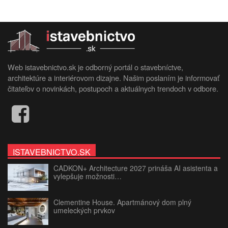
Web istavebnictvo.sk je odborný portál o stavebníctve,
architektúre a interiérovom dizajne. Našim poslaním je informovať
čitateľov o novinkách, postupoch a aktuálnych trendoch v odbore.
ISTAVEBNICTVO.SK
CADKON+ Architecture 2027 prináša AI asistenta a
vylepšuje možnosti…
Clementine House. Apartmánový dom plný
umeleckých prvkov