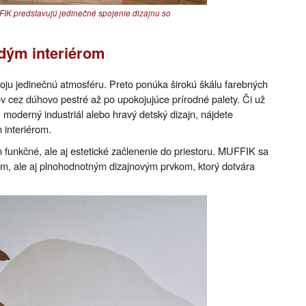
IK predstavujú jedinečné spojenie dizajnu so
dým interiérom
u jedinečnú atmosféru. Preto ponúka širokú škálu farebných
v cez dúhovo pestré až po upokojujúce prírodné palety. Či už
moderný industriál alebo hravý detský dizajn, nájdete
 interiérom.
unkčné, ale aj estetické začlenenie do priestoru. MUFFIK sa
m, ale aj plnohodnotným dizajnovým prvkom, ktorý dotvára