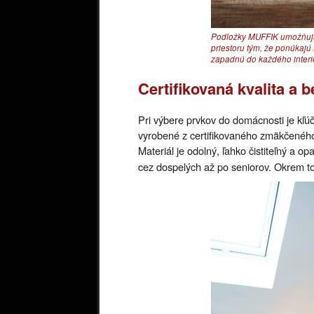
Podložky MUFFIK umožňujú 
priestoru tým, že ponúkajú 
zapadnú do každého interi
Certifikovaná kvalita a 
Pri výbere prvkov do domácnosti je kľ
vyrobené z certifikovaného zmäkčenéh
Materiál je odolný, ľahko čistiteľný a 
cez dospelých až po seniorov. Okrem to