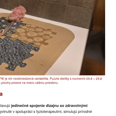
K je ich neobmedzená variabilita. Puzzle dieliky s rozmermi 29,8 × 29,8
 plochy presne na mieru vášmu priestoru.
a
tavujú
jedinečné spojenie dizajnu so zdravotnými
yvinuté v spolupráci s fyzioterapeutmi, simulujú prírodné