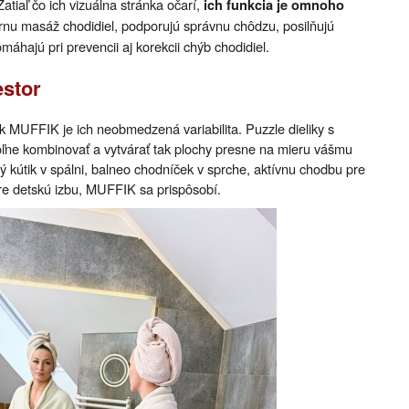
atiaľ čo ich vizuálna stránka očarí,
ich funkcia je omnoho
úrnu masáž chodidiel, podporujú správnu chôdzu, posilňujú
máhajú pri prevencii aj korekcii chýb chodidiel.
estor
k MUFFIK je ich neobmedzená variabilita. Puzzle dieliky s
ne kombinovať a vytvárať tak plochy presne na mieru vášmu
ný kútik v spálni, balneo chodníček v sprche, aktívnu chodbu pre
re detskú izbu, MUFFIK sa prispôsobí.