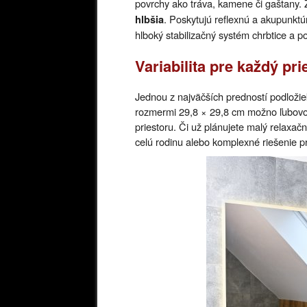
povrchy ako tráva, kamene či gaštany. Z
. Poskytujú reflexnú a akupunkt
hlbšia
hlboký stabilizačný systém chrbtice a po
Variabilita pre každý pri
Jednou z najväčších predností podložie
rozmermi 29,8 × 29,8 cm možno ľubovoľ
priestoru. Či už plánujete malý relaxač
celú rodinu alebo komplexné riešenie p