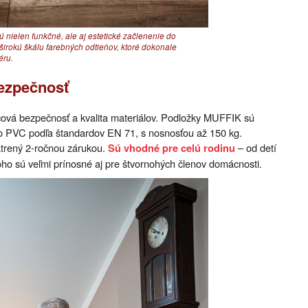
nielen funkčné, ale aj estetické začlenenie do
širokú škálu farebných odtieňov, ktoré dokonale
éru.
bezpečnosť
účová bezpečnosť a kvalita materiálov. Podložky MUFFIK sú
o PVC podľa štandardov EN 71, s nosnosťou až 150 kg.
opatrený 2-ročnou zárukou.
– od detí
Sú vhodné pre celú rodinu
ho sú veľmi prínosné aj pre štvornohých členov domácnosti.