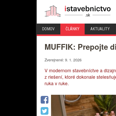
DOMOV
ČLÁNKY
AKTUALITY
MUFFIK: Prepojte di
Zverejnené: 9. 1. 2026
V modernom stavebníctve a dizajne
z riešení, ktoré dokonale stelesňu
ruka v ruke.