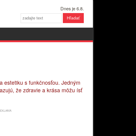
Dnes je 6.8.
Hľadať
ja estetiku s funkčnosťou. Jedným
azujú, že zdravie a krása môžu ísť