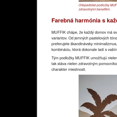
Ortopedické podložky MUFF
zdravotnými benefitmi.
Farebná harmónia s kaž
MUFFIK chápe, že každý domov má svoj
variantov. Od jemných pastelových tóno
preferujete škandinávsky minimalizmus, 
kombináciu, ktorá dokonale ladí s vaším
Tým podložky MUFFIK umožňujú nielen f
tak stáva nielen zdravotným pomocníko
charakter miestnosti.