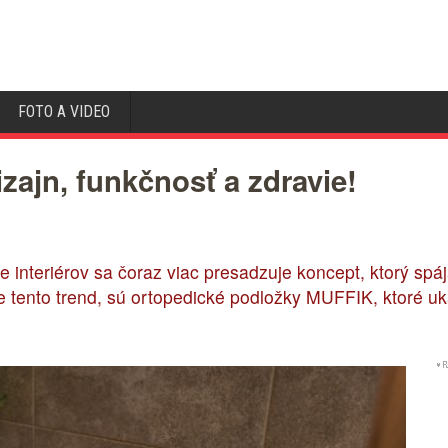
FOTO A VIDEO
zajn, funkčnosť a zdravie!
 interiérov sa čoraz viac presadzuje koncept, ktorý spá
je tento trend, sú ortopedické podložky MUFFIK, ktoré uk